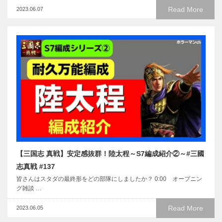
Read More
2023.06.07
【三国志 真戦】安定感抜群！陸太程～S7編成紹介②～#三國
志真戦 #137
皆さんはスタダの最終形をどの部隊にしましたか？ 0:00 オープニン
グ雑談 …
Read More
2023.06.05