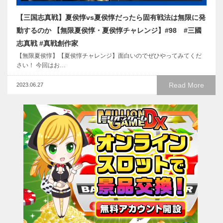
【三国志真戦】夏侯惇vs夏侯惇だったら固有戦法は無限に発
動するのか 【無限夏侯惇・夏侯惇チャレンジ】#98 #三國
志真戦 #真戦創作家
【無限夏侯惇】【夏侯惇チャレンジ】面白いのでぜひやってみてくだ
さい！ 今回はお…
Read More
2023.06.27