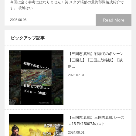
今回は全く参考にはなりません！笑 スタダ張郃の最終部隊編成紹介で
す。 後編はい…
Read More
2025.06.06
ピックアップ記事
【三国志 真戦】戦場での名シーン
【三國志】【三国志战略版】【战
略…
2023.07.31
【三国志 真戦】三国志真戦 シーズ
ン15 PK15007Jのスト…
2024.08.01