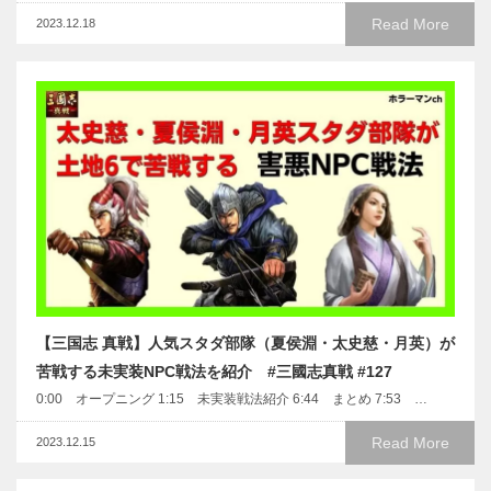
Read More
2023.12.18
【三国志 真戦】人気スタダ部隊（夏侯淵・太史慈・月英）が
苦戦する未実装NPC戦法を紹介 #三國志真戦 #127
0:00 オープニング 1:15 未実装戦法紹介 6:44 まとめ 7:53 …
Read More
2023.12.15