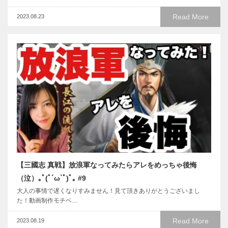
Read More
2023.08.23
【三國志 真戦】放浪軍なってみたらアレをめっちゃ後悔
（泣）｡ﾟ(ﾟ´ω`ﾟ)ﾟ｡ #9
大人の事情で遅くなりすみません！見て頂きありがとうございまし
た！動画制作モチベ…
Read More
2023.08.19