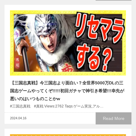
【三国志真戦】今三国志より面白い？全世界5000万DLの三
国志ゲームやってくぞ!!!!!初回ガチャで神引き希望!!!幸先が
悪いのはいつものことかw
#三国志真戦 #真戦 Views:2762 Taqs:ゲーム実況,アル…
Read More
2024.04.16