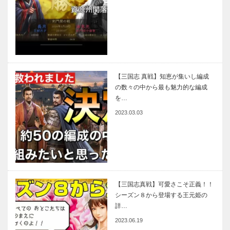
【三国志 真戦】知恵が集いし編成
の数々の中から最も魅力的な編成
を…
2023.03.03
【三国志真戦】可愛さこそ正義！！
シーズン８から登場する王元姫の
詳…
2023.06.19