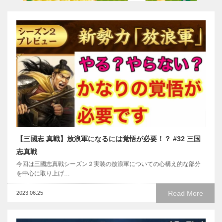
【三國志 真戦】放浪軍になるには覚悟が必要！？ #32 三国
志真戦
今回は三國志真戦シーズン２実装の放浪軍についての心構え的な部分
を中心に取り上げ…
Read More
2023.06.25