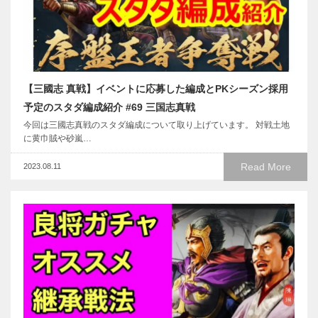
【三國志 真戦】イベントに応募した編成とPKシーズン採用
予定のスタダ編成紹介 #69 三国志真戦
今回は三國志真戦のスタダ編成について取り上げています。 対戦土地
に黄巾賊や砂嵐…
Read More
2023.08.11