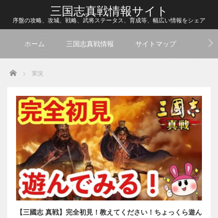
三国志真戦情報サイト
序盤の攻略、攻城、戦略、武将ステータス、育成等、幅広い情報をシェア
ホーム
三国志真戦情報
サイトマップ
Home
実況
【三國志 真戦】完全初見！教えてください！ちょっくら遊ん