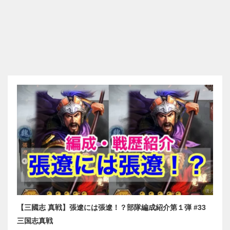
【三國志 真戦】張遼には張遼！？部隊編成紹介第１弾 #33
三国志真戦