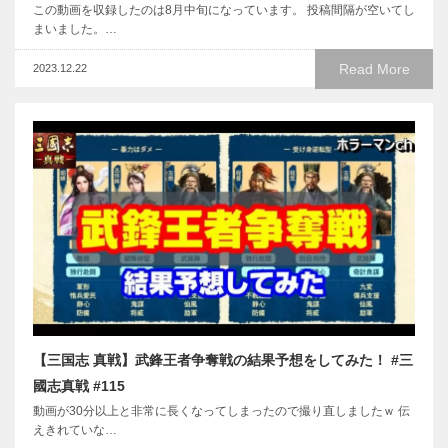
この動画を収録したのは8月中旬になっています。 投稿間隔が空いてし
まいました。…
Read More
2023.12.22
【三国志 真戦】武鋒王者争奪戦の結果予想をしてみた！ #三
國志真戦 #115
動画が30分以上と非常に長くなってしまったので撮り直しましたｗ 伝
えきれていな…