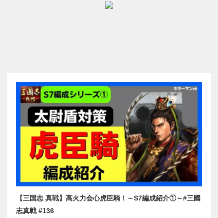
【三国志 真戦】高火力会心虎臣騎！～S7編成紹介①～#三國
志真戦 #136