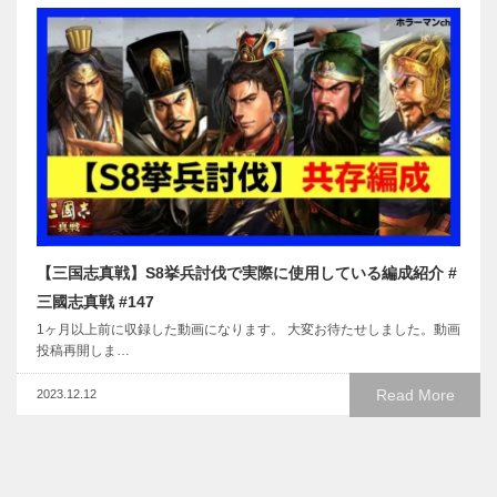
【三国志真戦】S8挙兵討伐で実際に使用している編成紹介 #
三國志真戦 #147
1ヶ月以上前に収録した動画になります。 大変お待たせしました。動画
投稿再開しま…
Read More
2023.12.12