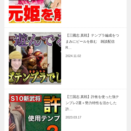
【三國志 真戦】テンプラ編成をつ
まみにビールを飲む 雑談配信
R…
2024.11.02
【三国志 真戦】許攸を使った強テ
ンプレ2選＋勢力特性を活かした
許…
2023.03.17