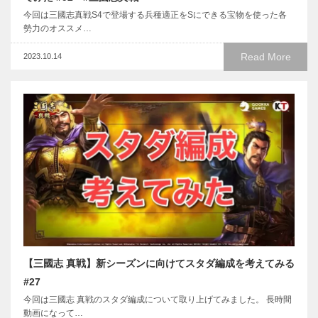
今回は三國志真戦S4で登場する兵種適正をSにできる宝物を使った各
勢力のオススメ…
Read More
2023.10.14
【三國志 真戦】新シーズンに向けてスタダ編成を考えてみる
#27
今回は三國志 真戦のスタダ編成について取り上げてみました。 長時間
動画になって…