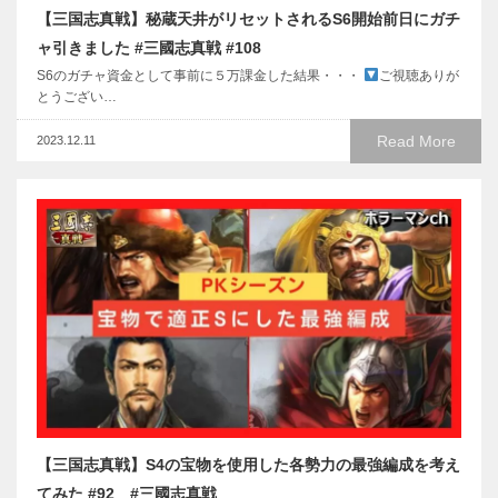
【三国志真戦】秘蔵天井がリセットされるS6開始前日にガチ
ャ引きました #三國志真戦 #108
S6のガチャ資金として事前に５万課金した結果・・・
ご視聴ありが
とうござい…
Read More
2023.12.11
【三国志真戦】S4の宝物を使用した各勢力の最強編成を考え
てみた #92 #三國志真戦