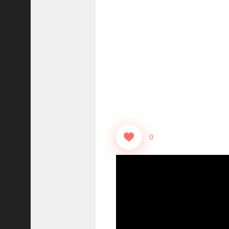
志
战
略
版
】
1
0
7
6
【
三
0
国
志
真
戦
】
新
た
な