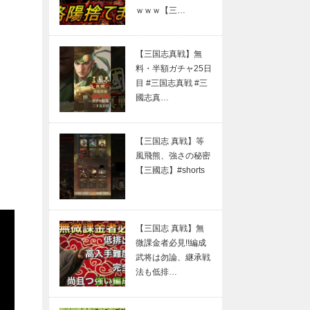
ｗｗｗ【三…
【三国志真戦】無
料・半額ガチャ25日
目 #三国志真戦 #三
國志真…
【三国志 真戦】等
風飛熊、強さの秘密
【三國志】#shorts
【三国志 真戦】無
微課金者必見!!編成
武将は勿論、継承戦
法も低排…