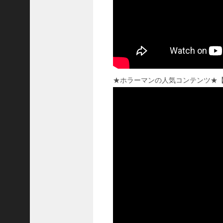
飛
熊
【
三
國
志
】
【
★ホラーマンの人気コンテンツ★
三
国
志
战
略
版
】
1
2
1
3
【