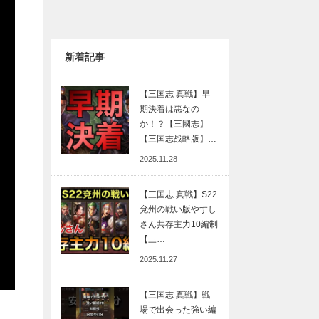
新着記事
【三国志 真戦】早
期決着は悪なの
か！？【三國志】
【三国志战略版】…
2025.11.28
【三国志 真戦】S22
兗州の戦い版やすし
さん共存主力10編制
【三…
2025.11.27
【三国志 真戦】戦
場で出会った強い編