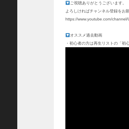
ご視聴ありがとうございます。
国
よろしければチャンネル登録をお願
志
真
https://www.youtube.com/channe
戦
】
オススメ過去動画
こ
の
・初心者の方は再生リストの「初
状
態
で
使
っ
て
み
た
い
！
究
極
劉
曄