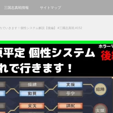
三国志真戦情報
サイトマップ
でいきます！個性システム解説【後編】 #三國志真戦 #152