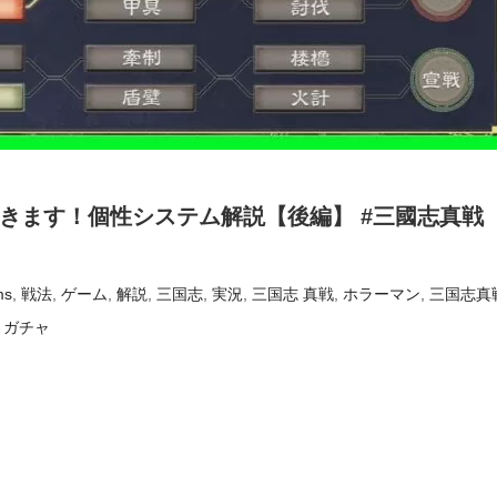
きます！個性システム解説【後編】 #三國志真戦
ms
,
戦法
,
ゲーム
,
解説
,
三国志
,
実況
,
三国志 真戦
,
ホラーマン
,
三国志真
,
ガチャ