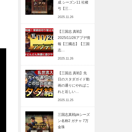
成 シーズン11 社稷
弓【三…
2025.11.26
【三国志 真戦】
2025/11/26アプデ情
報【三國志】【三国
志…
2025.11.26
【三国志 真戦】先
日のスタダガイド動
画の通りにやればこ
れと近しい…
2025.11.25
三国志真戦pkシーズ
ン名称2 ガチャ 7万
金珠