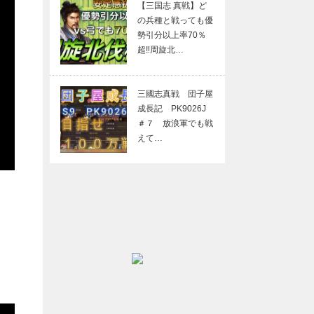
【三国志 真戦】ど
の兵種と戦っても優
勢引分以上率70％
超‼周旋北…
三國志真戦 団子屋
成長記 PK9026J
＃７ 放浪軍でも戦
えて…