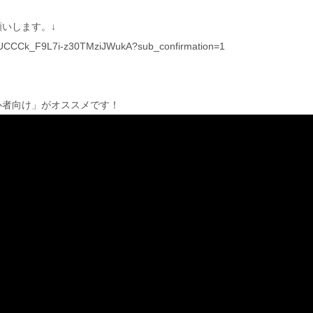
いします。↓
l/UCCCk_F9L7i-z30TMziJWukA?sub_confirmation=1
心者向け」がオススメです！