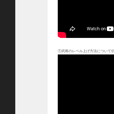
三
国
志
真
戦
】
S
8
か
①武将のレベル上げ方法について伝授
ら
組
め
る
よ
う
に
な
っ
た
S
P