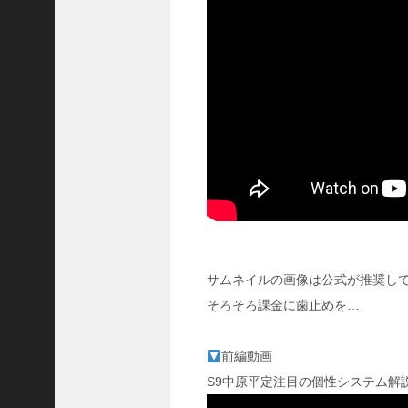
ア
プ
ロ
ー
チ
の
登
場
！
S
P
孫
堅
の
固
サムネイルの画像は公式が推奨し
有
そろそろ課金に歯止めを…
戦
法
が
前編動画
面
S9中原平定注目の個性システム解説
白
い