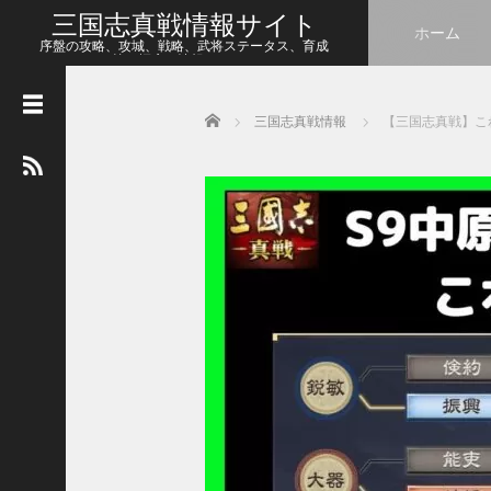
三国志真戦情報サイト
ホーム
序盤の攻略、攻城、戦略、武将ステータス、育成
等、幅広い情報をシェア
Home
三国志真戦情報
【三国志真戦】これ
人
気
の
記
事
【
三
国
志
真
戦
】
ま
だ
間
に