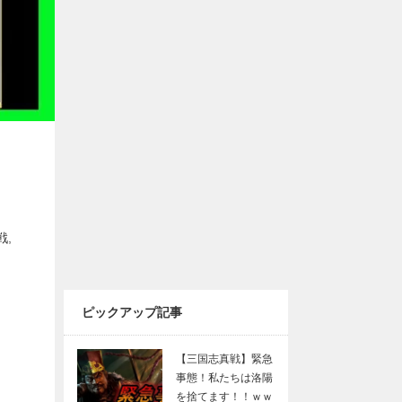
戦
,
ピックアップ記事
【三国志真戦】緊急
事態！私たちは洛陽
を捨てます！！ｗｗ