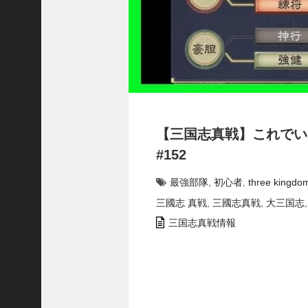
合
う
！
S
1
7
陳
倉
の
【三国志真戦】これでい
戦
い
#152
の
予
最強部隊
,
初心者
,
three kingdo
習
三國志 真戦
,
三國志真戦
,
大三国志
【
三
三国志真戦情報
國
志
】
【
三
国