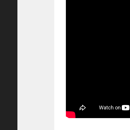
！
【
三
國
志
】
【
三
国
志
战
略
版
】
1
2
7
9
【
三