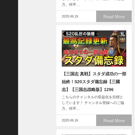
国
力、何卒…
志
Read More
2025.06.19
战
略
版
】
1
0
7
6
【三国志 真戦】スタダ成功の一部
【
始終！S20スタダ備忘録【三國
三
志】【三国志战略版】1296
国
志
こちらのチャンネルの収益化を目標と
真
しています！ チャンネル登録へのご協
戦
力、何卒…
】
Read More
2025.06.16
新
た
な