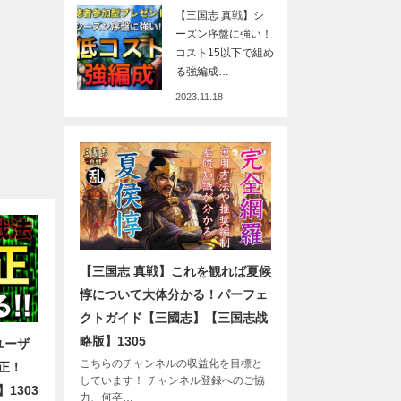
【三国志 真戦】シ
ーズン序盤に強い！
コスト15以下で組め
る強編成…
2023.11.18
【三国志 真戦】これを観れば夏候
惇について大体分かる！パーフェ
クトガイド【三國志】【三国志战
略版】1305
ユーザ
こちらのチャンネルの収益化を目標と
正！
しています！ チャンネル登録へのご協
1303
力、何卒…