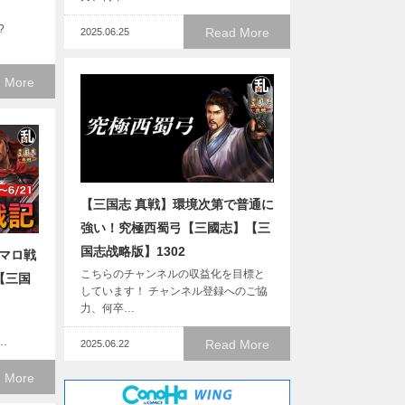
?
Read More
2025.06.25
 More
【三国志 真戦】環境次第で普通に
強い！究極西蜀弓【三國志】【三
国志战略版】1302
Jマロ戦
こちらのチャンネルの収益化を目標と
【三国
しています！ チャンネル登録へのご協
力、何卒…
 …
Read More
2025.06.22
 More