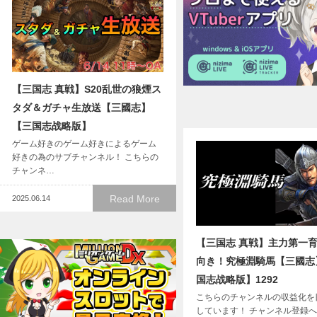
【三国志 真戦】S20乱世の狼煙ス
タダ＆ガチャ生放送【三國志】
【三国志战略版】
ゲーム好きのゲーム好きによるゲーム
好きの為のサブチャンネル！ こちらの
チャンネ…
Read More
2025.06.14
【三国志 真戦】主力第一
向き！究極淵騎馬【三國志
国志战略版】1292
こちらのチャンネルの収益化を
しています！ チャンネル登録