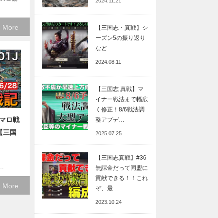
2024.11.21
 More
【三国志・真戦】シ
ーズン5の振り返り
など
2024.08.11
【三国志 真戦】マ
イナー戦法まで幅広
く修正！8/6戦法調
Jマロ戦
整アプデ…
【三国
2025.07.25
【三国志真戦】#36
 …
無課金だって同盟に
貢献できる！！これ
 More
ぞ、最…
2023.10.24