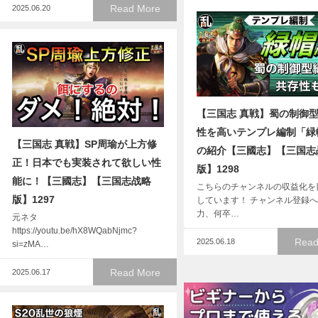
Read More
2025.06.20
【三国志 真戦】蜀の制御
性を高いテンプレ編制「緑
【三国志 真戦】SP周瑜が上方修
の紹介【三國志】【三国志
正！日本でも実装されて欲しい性
版】1298
能に！【三國志】【三国志战略
こちらのチャンネルの収益化を
版】1297
しています！ チャンネル登録
力、何卒…
元ネタ
https://youtu.be/hX8WQabNjmc?
Read
2025.06.18
si=zMA…
Read More
2025.06.17