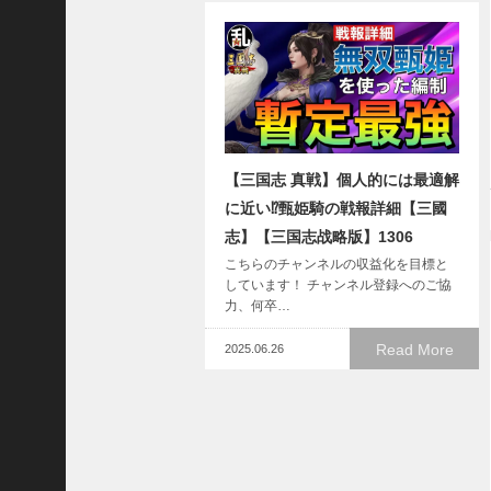
志
战
略
版
】
1
2
【三国志 真戦】個人的には最適解
1
3
に近い⁉甄姫騎の戦報詳細【三國
志】【三国志战略版】1306
【
こちらのチャンネルの収益化を目標と
三
しています！ チャンネル登録へのご協
力、何卒…
国
志
Read More
2025.06.26
真
戦
】
ま
だ
間