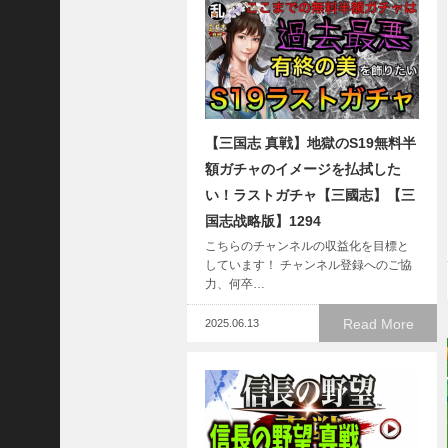
ア
プ
ロ
ー
チ
の
【三国志 真戦】地獄のS19無料半
登
場
額ガチャのイメージを払拭した
！
い！ラストガチャ【三國志】【三
S
国志战略版】1294
P
こちらのチャンネルの収益化を目標と
孫
しています！ チャンネル登録へのご協
堅
力、何卒…
の
固
Read More
2025.06.13
有
戦
法
が
面
白