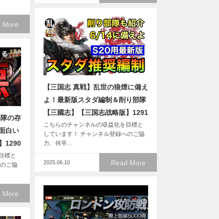
 More
【三国志 真戦】乱世の狼煙に備え
よ！最新版スタダ編制＆削り部隊
【三國志】【三国志战略版】1291
部隊の存
こちらのチャンネルの収益化を目標と
面白い
しています！ チャンネル登録へのご協
1290
力、何卒…
目標と
Read More
2025.06.10
へのご協
 More