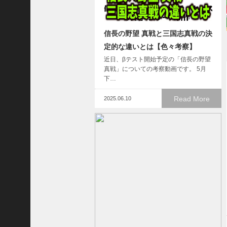
い
！
【
信長の野望 真戦と三国志真戦の決
三
定的な違いとは【色々考察】
國
志
近日、βテスト開始予定の「信長の野望
】
真戦」についての考察動画です。 5月
下…
【
三
Read More
2025.06.10
国
志
战
略
版
】
1
2
7
9
【