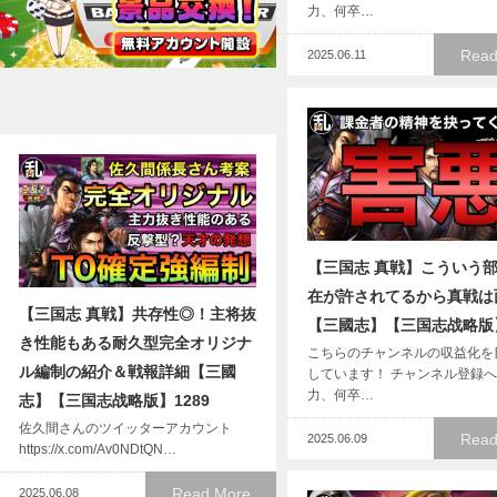
力、何卒…
Read
2025.06.11
【三国志 真戦】こういう
在が許されてるから真戦は
【三国志 真戦】共存性◎！主将抜
【三國志】【三国志战略版】
き性能もある耐久型完全オリジナ
こちらのチャンネルの収益化を
ル編制の紹介＆戦報詳細【三國
しています！ チャンネル登録
力、何卒…
志】【三国志战略版】1289
佐久間さんのツイッターアカウント
Read
2025.06.09
https://x.com/Av0NDtQN…
Read More
2025.06.08