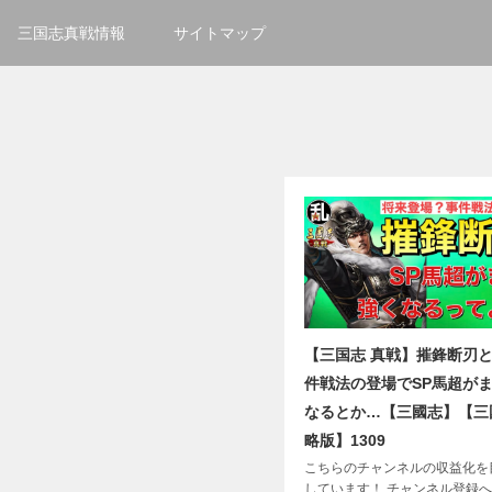
三国志真戦情報
サイトマップ
【三国志 真戦】摧鋒断刃
件戦法の登場でSP馬超が
なるとか…【三國志】【三
略版】1309
こちらのチャンネルの収益化を
しています！ チャンネル登録