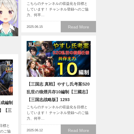
こちらのチャンネルの収益化を目標と
しています！ チャンネル登録へのご協
力、何卒…
Read More
2025.06.15
【三国志 真戦】やすし氏考案S20
乱世の狼煙共存10編制【三國志】
【三国志战略版】1293
育成編制
こちらのチャンネルの収益化を目標と
】【三
しています！ チャンネル登録へのご協
力、何卒…
目標と
Read More
2025.06.12
へのご協