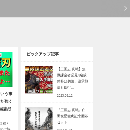
ピックアップ記事
【三国志 真戦】無
微課金者必見!!編成
武将は勿論、継承戦
法も低排…
という事
2023.03.12
また強く
国志战
『三國志 真戦』白
黒観星龍虎記念囲碁
セット
目標と
へのご協