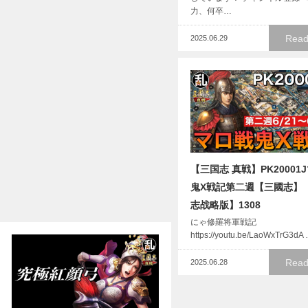
力、何卒…
Read
2025.06.29
【三国志 真戦】PK20001
鬼X戦記第二週【三國志】
志战略版】1308
にゃ修羅将軍戦記
https://youtu.be/LaoWxTrG3dA
Read
2025.06.28