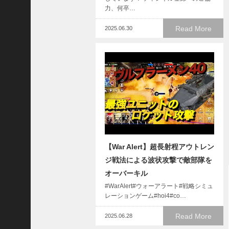
で
力、何卒…
使
っ
Read More
2025.06.30
て
み
た
い
！
究
極
劉
曄
飛
熊
【War Alert】超長射程アウトレン
【
ジ戦法による波状攻撃で敵部隊を
三
オーバーキル
國
志
#WarAlert#ウォーアラート#戦略シミュ
】
レーションゲーム#hoi4#co…
【
Read More
2025.06.28
三
国