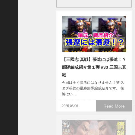
三
国
志
真
戦
】
S
8
か
【三國志 真戦】張遼には張遼！？
ら
部隊編成紹介第１弾 #33 三国志真
組
め
戦
る
今回は全く参考にはなりません！笑 ス
よ
タダ張郃の最終部隊編成紹介です。 後
う
編はい…
に
な
Read More
2025.06.06
っ
た
S
P