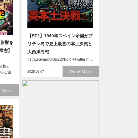
【ST2】1940年スペイン帝国がブ
の影響を
リテン島で史上最悪の本土決戦と
國志】
大西洋海戦
#strategyandtactics2#hoi4 ■Twitter ht…
目標と
Read More
2025.06.07
へのご協
 More