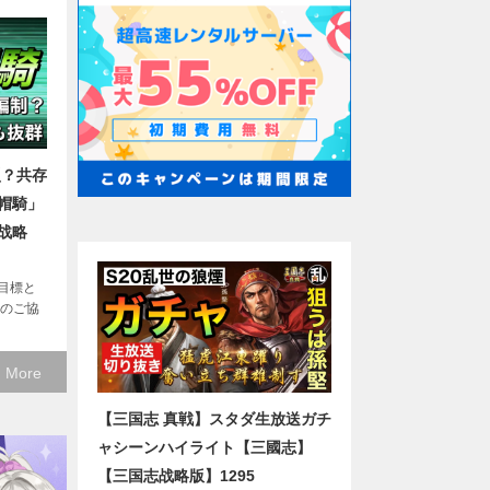
型？共存
帽騎」
战略
目標と
へのご協
 More
【三国志 真戦】スタダ生放送ガチ
ャシーンハイライト【三國志】
【三国志战略版】1295