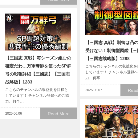
【三国志 真戦】制御は凸
受けない！制御型図鑑【三
【三国志 真戦】毎シーズン組むの
【三国志战略版】1288
確定だわ…万軍奪帥を使ったSP群
こちらのチャンネルの収益化を
しています！ チャンネル登録
弓の戦報詳細【三國志】【三国志
力、何卒…
战略版】1283
こちらのチャンネルの収益化を目標と
Read
2025.06.07
しています！ チャンネル登録へのご協
力、何卒…
Read More
2025.06.06