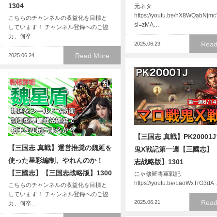
1304
元ネタ
https://youtu.be/hX8WQabNjmc
こちらのチャンネルの収益化を目標と
si=zMA…
しています！ チャンネル登録へのご協
力、何卒…
Read
2025.06.23
Read More
2025.06.24
【三国志 真戦】PK20001
【三国志 真戦】運営推奨の魏延を
鬼X戦記第一週【三國志】
使った星彩編制、やれんのか！
志战略版】1301
【三國志】【三国志战略版】1300
にゃ修羅将軍戦記
https://youtu.be/LaoWxTrG3dA
こちらのチャンネルの収益化を目標と
しています！ チャンネル登録へのご協
Read
2025.06.21
力、何卒…