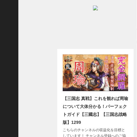
に
合
う
！
S
1
7
陳
倉
の
戦
い
の
予
習
【
【三国志 真戦】これを観れば周瑜
三
について大体分かる！パーフェク
國
トガイド【三國志】【三国志战略
志
】
版】1299
【
こちらのチャンネルの収益化を目標と
三
しています！ チャンネル登録へのご協