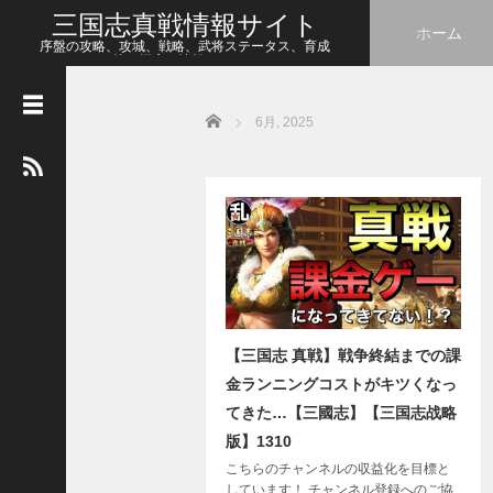
三国志真戦情報サイト
ホーム
序盤の攻略、攻城、戦略、武将ステータス、育成
等、幅広い情報をシェア
Home
6月, 2025
人
気
の
記
事
【
三
国
志
真
【三国志 真戦】戦争終結までの課
戦
】
金ランニングコストがキツくなっ
こ
てきた…【三國志】【三国志战略
の
版】1310
状
こちらのチャンネルの収益化を目標と
態
しています！ チャンネル登録へのご協