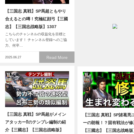
【三国志 真戦】SP馬超ともやり
合えるとの噂！究極紅顔弓【三國
志】【三国志战略版】1307
こちらのチャンネルの収益化を目標と
しています！ チャンネル登録へのご協
力、何卒…
Read More
2025.06.27
【三国志 真戦】SP馬超がメイン
【三国志 真戦】SP諸葛亮
アタッカー⁉のテンプレ編制の紹
ーの朗報！？固有戦法が修
介【三國志】【三国志战略版】
【三國志】【三国志战略版】