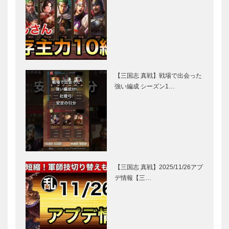
【三国志 真戦】戦場で出会った
強い編成 シーズン1…
【三国志 真戦】2025/11/26アプ
デ情報【三…