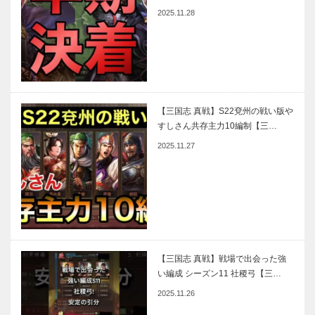
2025.11.28
【三国志 真戦】S22兗州の戦い版や
すしさん共存主力10編制【三…
2025.11.27
【三国志 真戦】戦場で出会った強
い編成 シーズン11 社稷弓【三…
2025.11.26