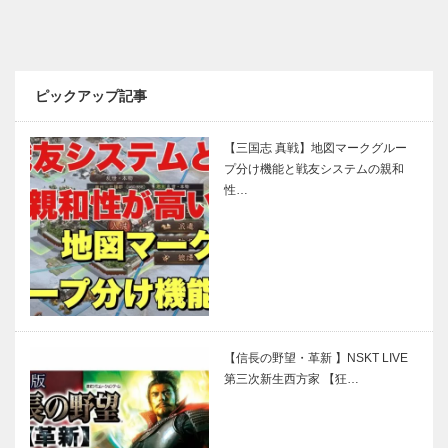
ピックアップ記事
【三国志 真戦】地図マークグルー
プ分け機能と戦友システムの親和
性…
【信長の野望・革新 】NSKT LIVE
第三次新生西方家 【狂…