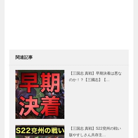
関連記事
【三国志 真戦】早期決着は悪な
のか！？【三國志】【…
【三国志 真戦】S22兗州の戦い
版やすしさん共存主…