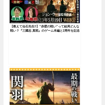
【教えて仙石先生!!】“赤壁の戦い”って結局どんな
戦い？『三國志 真戦』のゲーム本編と2周年を記念
に公開された映画をもとに徹底考察SP！