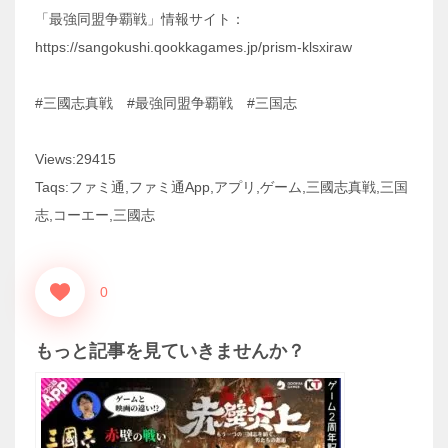
「最強同盟争覇戦」情報サイト：
https://sangokushi.qookkagames.jp/prism-klsxiraw
#三國志真戦 #最強同盟争覇戦 #三国志
Views:29415
Taqs:ファミ通,ファミ通App,アプリ,ゲーム,三國志真戦,三国
志,コーエー,三國志
0
もっと記事を見ていきませんか？