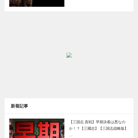
新着記事
【三国志 真戦】早期決着は悪なの
か！？【三國志】【三国志战略版】
…