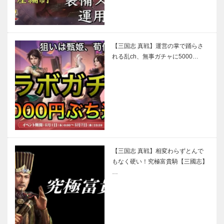
【三国志 真戦】運営の掌で踊らさ
れる乱ch、無事ガチャに5000…
【三国志 真戦】相変わらずとんで
もなく硬い！究極富貴騎【三國志】
…