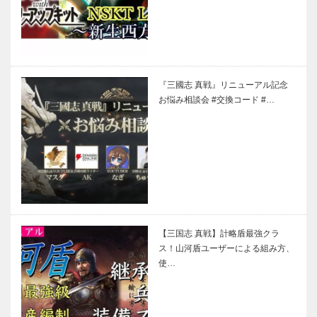
『三國志 真戦』リニューアル記念
お悩み相談会 #交換コード #…
【三国志 真戦】計略盾最強クラ
ス！山河盾ユーザーによる組み方、
使…