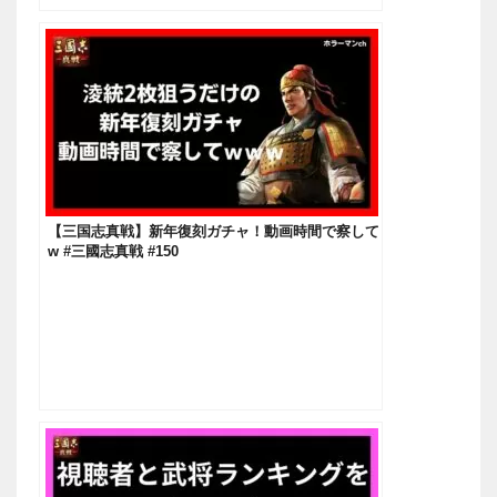
【三国志真戦】新年復刻ガチャ！動画時間で察して
w #三國志真戦 #150