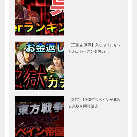
【三国志 真戦】久しぶりにキレ
たわ…シーズン名将ガ…
【ST2】1943年スペインが北欧
と東欧を同時侵攻…