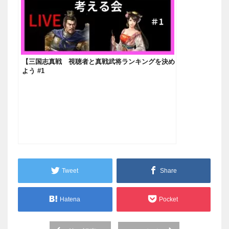
【三国志真戦 視聴者と真戦武将ランキングを決め
よう #1
Tweet
Share
Hatena
Pocket