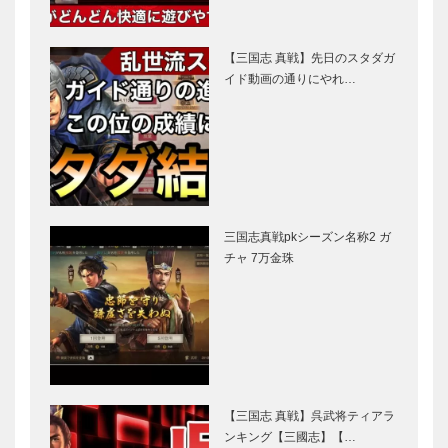
【三国志 真戦】先日のスタダガ
イド動画の通りにやれ…
三国志真戦pkシーズン名称2 ガ
チャ 7万金珠
【三国志 真戦】呉武将ティアラ
ンキング【三國志】【…