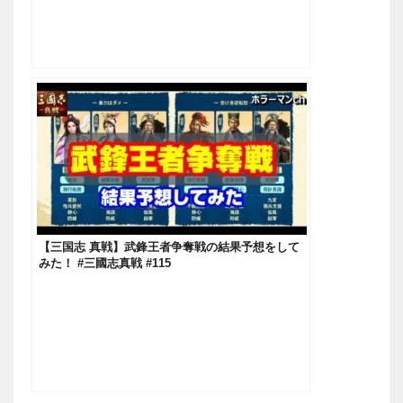
【三国志 真戦】武鋒王者争奪戦の結果予想をして
みた！ #三國志真戦 #115