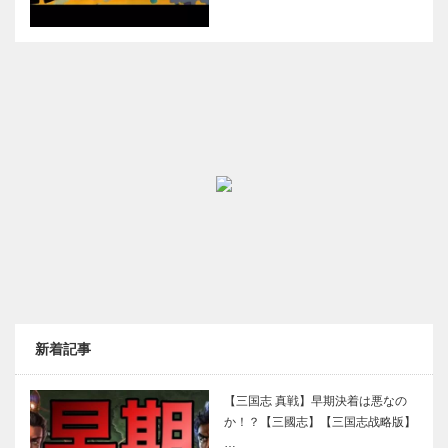
新着記事
【三国志 真戦】早期決着は悪なの
か！？【三國志】【三国志战略版】
…