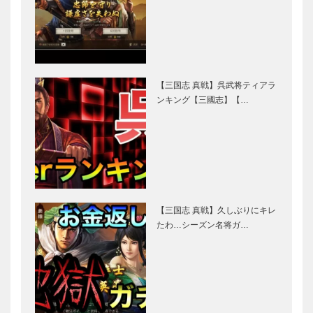
【三国志 真戦】呉武将ティアラ
ンキング【三國志】【…
【三国志 真戦】久しぶりにキレ
たわ…シーズン名将ガ…