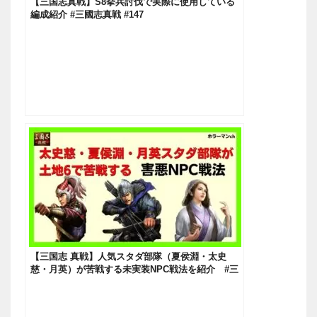
【三国志真戦】S8挙兵討伐で実際に使用している
編成紹介 #三國志真戦 #147
【三国志 真戦】人気スタダ部隊（夏侯淵・太史
慈・月英）が苦戦する未実装NPC戦法を紹介 #三
國志真戦 #127