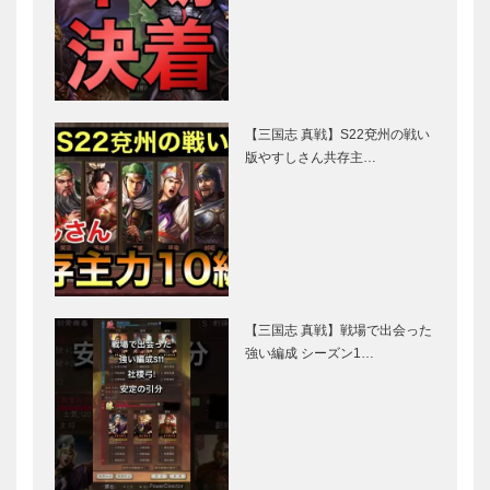
【三国志 真戦】S22兗州の戦い
版やすしさん共存主…
【三国志 真戦】戦場で出会った
強い編成 シーズン1…