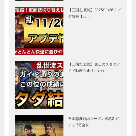
【三国志 真戦】2025/11/26アプ
デ情報【三…
【三国志 真戦】先日のスタダガ
イド動画の通りにやれ…
三国志真戦pkシーズン名称2 ガ
チャ 7万金珠