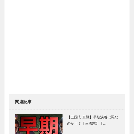
関連記事
【三国志 真戦】早期決着は悪な
のか！？【三國志】【…