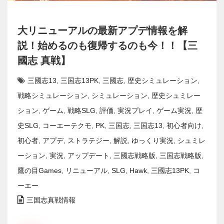
大リニューアルの最新アプデ情報を解
説！始めるのも復帰するのも今！！【三
國志 真戦】
三國志13
,
三国志13PK
,
三國志
,
歴史シミュレーション
,
戦略シミュレーション
,
シミュレーション
,
歴史シュミレー
ション
,
ゲーム
,
戦略SLG
,
評価
,
実況プレイ
,
ゲーム実況
,
歴
史SLG
,
コーエーテクモ
,
PK
,
三国志
,
三国志13
,
初心者向け
,
初心者
,
アプデ
,
ストラテジー
,
解説
,
ゆっくり実況
,
シュミレ
ーション
,
実況
,
アップデート
,
三國志戦略版
,
三国志戦略版
,
鷹の目Games
,
リニューアル
,
SLG
,
Hawk
,
三國志13PK
,
コ
ーエー
三国志真戦情報