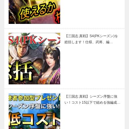
【三国志 真戦】S4(PKシーズン)を
総括します！仕様、武将、編…
【三国志 真戦】シーズン序盤に強
い！コスト15以下で組める強編成…