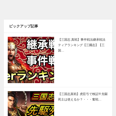
ピックアップ記事
【三国志 真戦】事件戦法継承戦法
ティアランキング【三國志】【三
国…
【三国志真戦】虎臣弓で検証!!! 先駆
死士は使えるか？・・・奮戦…