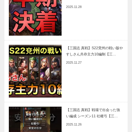
2025.11.28
【三国志 真戦】S22兗州の戦い版や
すしさん共存主力10編制【三…
2025.11.27
【三国志 真戦】戦場で出会った強
い編成 シーズン11 社稷弓【三…
2025.11.26