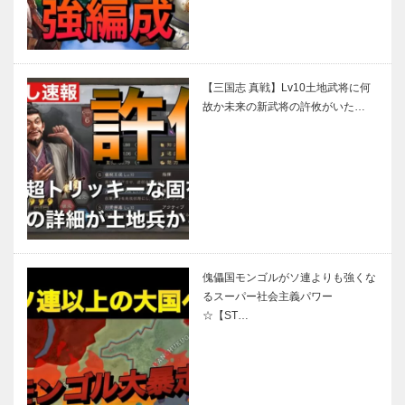
【三国志 真戦】Lv10土地武将に何
故か未来の新武将の許攸がいた…
傀儡国モンゴルがソ連よりも強くな
るスーパー社会主義パワー
☆【ST…