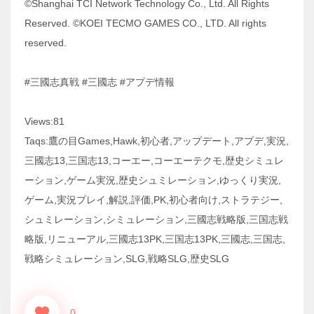
©Shanghai TCI Network Technology Co., Ltd. All Rights
Reserved. ©KOEI TECMO GAMES CO., LTD. All rights
reserved.
#三國志真戦 #三國志 #アプデ情報
Views:81
Taqs:鷹の目Games,Hawk,初心者,アップデート,アプデ,実況,
三國志13,三国志13,コーエー,コーエーテクモ,歴史シミュレ
ーション,ゲーム実況,歴史シュミレーション,ゆっくり実況,
ゲーム,実況プレイ,解説,評価,PK,初心者向け,ストラテジー,
シュミレーション,シミュレーション,三國志戦略版,三国志戦
略版,リニューアル,三國志13PK,三国志13PK,三國志,三国志,
戦略シミュレーション,SLG,戦略SLG,歴史SLG
0