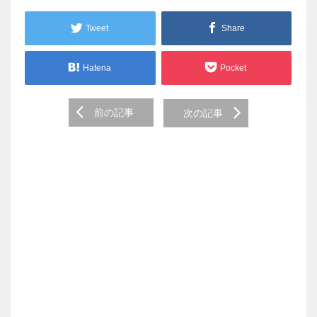
Tweet
Share
Hatena
Pocket
Post
前の記事
次の記事
navigation