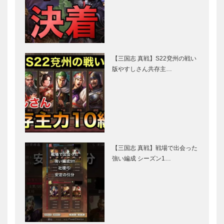
【三国志 真戦】S22兗州の戦い
版やすしさん共存主…
【三国志 真戦】戦場で出会った
強い編成 シーズン1…