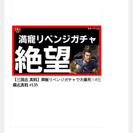
【三国志 真戦】満寵リベンジガチャで大爆死！#三
國志真戦 #135