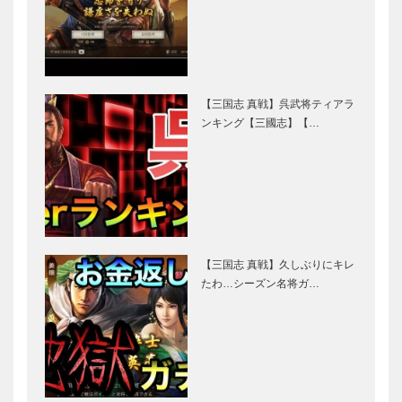
【三国志 真戦】呉武将ティアラ
ンキング【三國志】【…
【三国志 真戦】久しぶりにキレ
たわ…シーズン名将ガ…