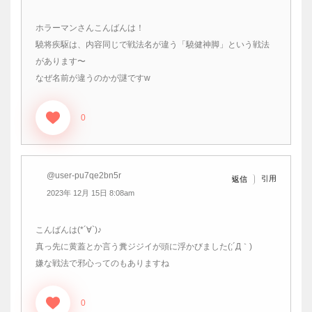
ホラーマンさんこんばんは！
驍将疾駆は、内容同じで戦法名が違う「驍健神脚」という戦法
があります〜
なぜ名前が違うのかが謎ですw
0
@user-pu7qe2bn5r
引用
返信
2023年 12月 15日 8:08am
こんばんは(*´∀`)♪
真っ先に黄蓋とか言う糞ジジイが頭に浮かびました(;´Д｀)
嫌な戦法で邪心ってのもありますね
0