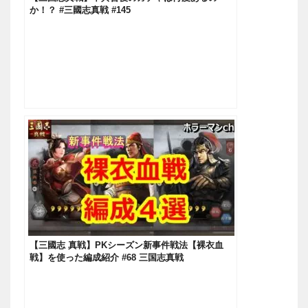
か！？ #三國志真戦 #145
【三國志 真戦】PKシーズン新事件戦法【裸衣血
戦】を使った編成紹介 #68 三国志真戦