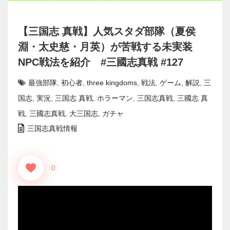
【三国志 真戦】人気スタダ部隊（夏侯
淵・太史慈・月英）が苦戦する未実装
NPC戦法を紹介 #三國志真戦 #127
最強部隊
,
初心者
,
three kingdoms
,
戦法
,
ゲーム
,
解説
,
三
国志
,
実況
,
三国志 真戦
,
ホラーマン
,
三国志真戦
,
三國志 真
戦
,
三國志真戦
,
大三国志
,
ガチャ
三国志真戦情報
0