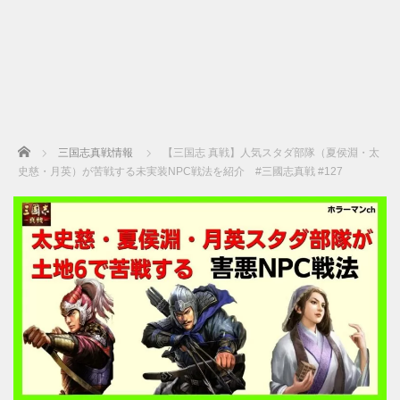
Home
三国志真戦情報
【三国志 真戦】人気スタダ部隊（夏侯淵・太
史慈・月英）が苦戦する未実装NPC戦法を紹介 #三國志真戦 #127