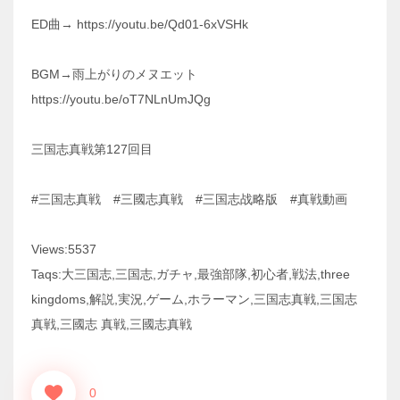
ED曲→ https://youtu.be/Qd01-6xVSHk
BGM→雨上がりのメヌエット
https://youtu.be/oT7NLnUmJQg
三国志真戦第127回目
#三国志真戦 #三國志真戦 #三国志战略版 #真戦動画
Views:5537
Taqs:大三国志,三国志,ガチャ,最強部隊,初心者,戦法,three
kingdoms,解説,実況,ゲーム,ホラーマン,三国志真戦,三国志
真戦,三國志 真戦,三國志真戦
0