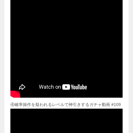
④確率操作を疑われるレベルで神引きするガチャ動画 #109