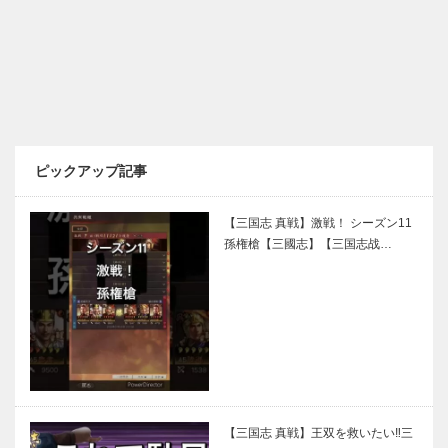
ピックアップ記事
【三国志 真戦】激戦！ シーズン11
孫権槍【三國志】【三国志战…
【三国志 真戦】王双を救いたい‼三