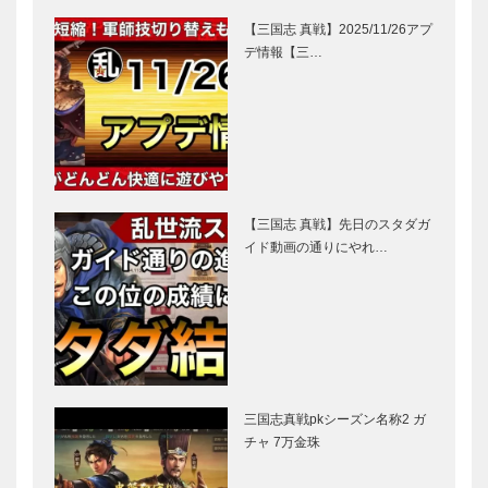
【三国志 真戦】2025/11/26アプ
デ情報【三…
【三国志 真戦】先日のスタダガ
イド動画の通りにやれ…
三国志真戦pkシーズン名称2 ガ
チャ 7万金珠