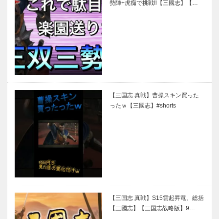
勢陣+虎痴で挑戦‼【三國志】【…
【三国志 真戦】曹操スキン買った
ったｗ【三國志】#shorts
【三国志 真戦】S15雲起昇竜、総括
【三國志】【三国志战略版】9…