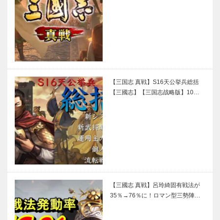
【三国志 真戦】S16天公挙兵総括
【三國志】【三国志战略版】10…
【三國志 真戦】呂玲綺固有戦法が
35％→76％に！ロマン型三勢陣…