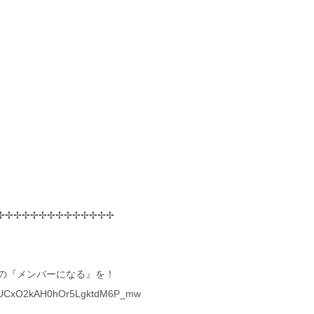
✢✢✢✢✢✢✢✢✢✢✢✢✢✢
の『メンバーになる』を！
el/UCxO2kAH0hOr5LgktdM6P_mw