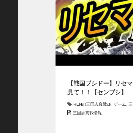
で
使
っ
て
み
た
い
！
究
極
劉
曄
飛
【戦国ブシドー】リ
熊
【
見て！！【センブシ】
三
國
RENの三国志真戦ch
,
ゲーム
,
三
志
三国志真戦情報
】
【
三
国