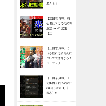
迎える！
【三国志 真戦】初
心者に向けての武将
解説 vol.41 楽進
【三…
【三国志 真戦】こ
れを観れば諸葛亮に
ついて大体分かる！
パーフェク…
【三国志 真戦】王
元姫固有戦法の謎仕
様(初心者向け)【三
國志】#…