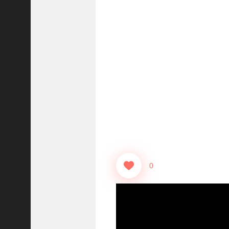
志
战
略
版
】
1
2
1
3
【
三
国
志
真
0
戦
】
ま
だ
間