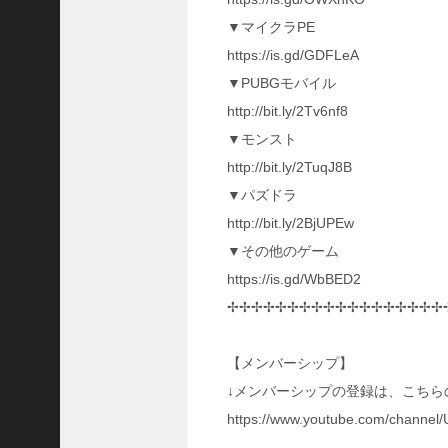
三
▼マイクラPE
国
https://is.gd/GDFLeA
志
真
▼PUBGモバイル
戦
http://bit.ly/2Tv6nf8
】
▼モンスト
S
8
http://bit.ly/2TuqJ8B
か
▼パズドラ
ら
http://bit.ly/2BjUPEw
組
め
▼その他のゲーム
る
https://is.gd/WbBED2
よ
✢✢✢✢✢✢✢✢✢✢✢✢✢✢✢✢✢✢
う
に
な
【メンバーシップ】
っ
↓メンバーシップの登録は、こちら
た
S
https://www.youtube.com/chann
P