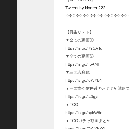
い
Tweets by kingren222
！
【
✣✣✣✣✣✣✣✣✣✣✣✣✣✣✣✣✣✣
三
國
【再生リスト】
志
】
▼全ての動画①
【
https://is.gd/KYSA4u
三
▼全ての動画②
国
志
https://is.gd/lfoAMH
战
▼三国志真戦
略
https://is.gd/ioWYB4
版
】
▼三国志や信長系のおすすめ戦略
1
https://is.gd/tc3gyi
2
▼FGO
7
9
https://is.gd/hpkW8r
▼FGOガチャ動画まとめ
【
https://is.gd/OWXhKO