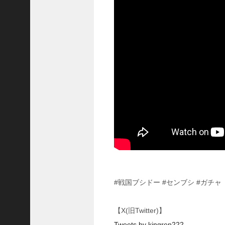
に
合
う
！
S
1
7
陳
倉
の
戦
い
の
予
習
【
三
國
#戦国ブシドー #センブシ #ガチャ
志
】
【X(旧Twitter)】
【
三
Tweets by kingren222