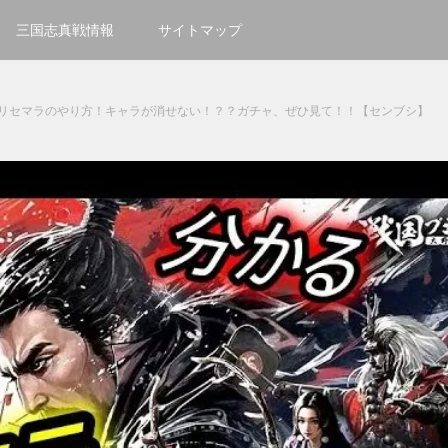
三国志真戦情報
サイトマップ
ー】リセマラのやり方！キャラが消せない！？？ガチャ、ぜひ見て！！【センブシ】