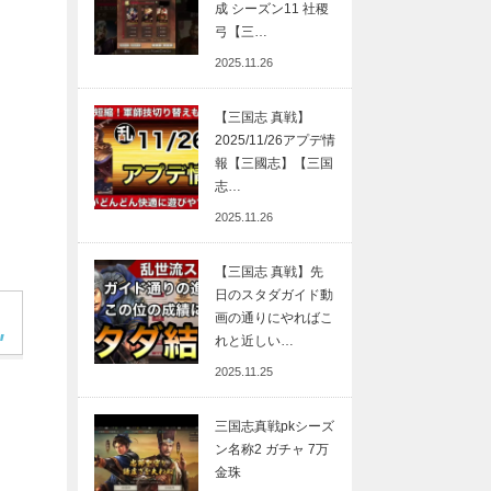
成 シーズン11 社稷
弓【三…
2025.11.26
【三国志 真戦】
2025/11/26アプデ情
報【三國志】【三国
志…
2025.11.26
【三国志 真戦】先
日のスタダガイド動
画の通りにやればこ
れと近しい…
2025.11.25
三国志真戦pkシーズ
ン名称2 ガチャ 7万
金珠