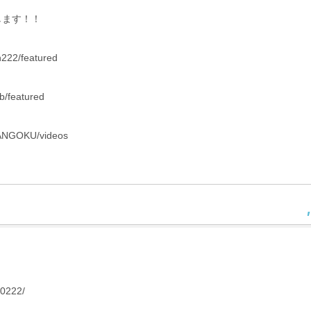
します！！
n222/featured
/featured
ANGOKU/videos
n0222/