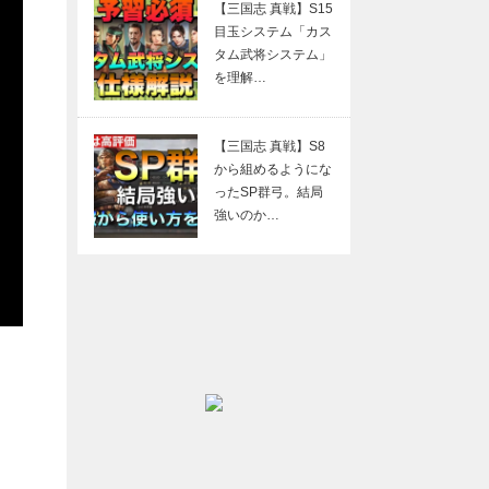
【三国志 真戦】S15
目玉システム「カス
タム武将システム」
を理解…
【三国志 真戦】S8
から組めるようにな
ったSP群弓。結局
強いのか…