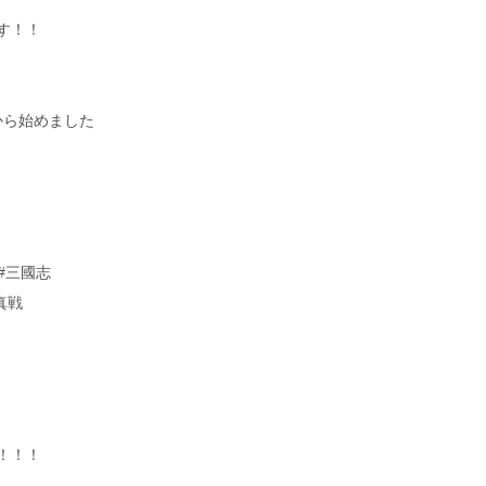
す！！
日から始めました
 #三國志
真戦
！！！