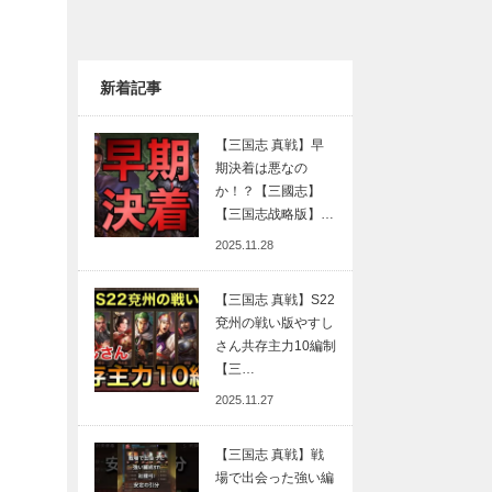
新着記事
【三国志 真戦】早
期決着は悪なの
か！？【三國志】
【三国志战略版】…
2025.11.28
【三国志 真戦】S22
兗州の戦い版やすし
さん共存主力10編制
【三…
2025.11.27
【三国志 真戦】戦
場で出会った強い編