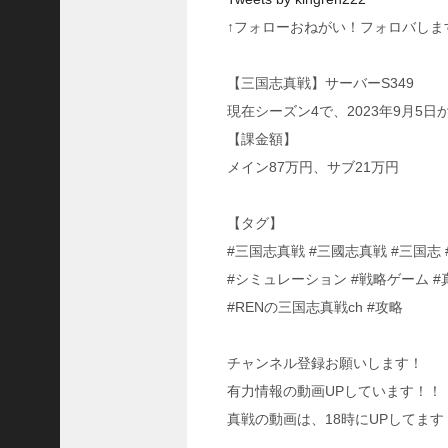
国
↑フォローおねがい！フォロバしま
志
战
略
【三国志真戦】サーバーS349
版
現在シーズン4で、2023年9月5
】
【課金額】
1
0
メイン87万円、サブ21万円
7
6
【タグ】
#三国志真戦 #三國志真戦 #三国志
【
三
#シミュレーション #戦略ゲーム #
国
#RENの三国志真戦ch #攻略
志
真
戦
チャンネル登録お願いします！
】
有力情報の動画UPしています！！
新
真戦の動画は、18時にUPしてます
た
な