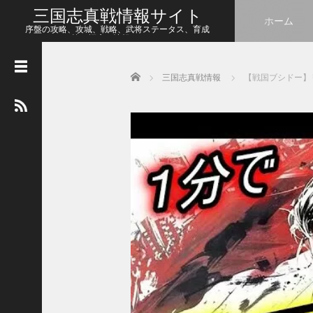
三国志真戦情報サイト
ホーム
序盤の攻略、攻城、戦略、武将ステータス、育成
等、幅広い情報をシェア
Home
三国志真戦情報
【戦国ブシド
人
気
の
記
事
【
三
国
志
真
戦
】
こ
の
状
態