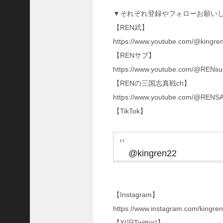
ア
▼それぞれ登録やフォローお願い
プ
【REN武】
ロ
ー
https://www.youtube.com/@kingre
チ
【RENサブ】
の
https://www.youtube.com/@RENsub
登
場
【RENの三国志真戦ch】
！
https://www.youtube.com/@RENS
S
【TikTok】
P
孫
堅
の
@kingren22
固
有
戦
法
【Instagram】
が
面
https://www.instagram.com/kingre
白
【X(旧Twitter)】