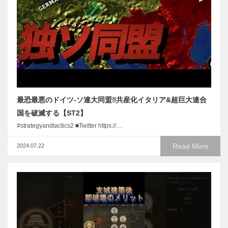
最恐最悪のドイツ-ソ連大同盟‼︎共産化イタリア&超巨大連合
国を破滅する【ST2】
#strategyandtactics2 ■Twitter https://…
Read More
2024.07.22