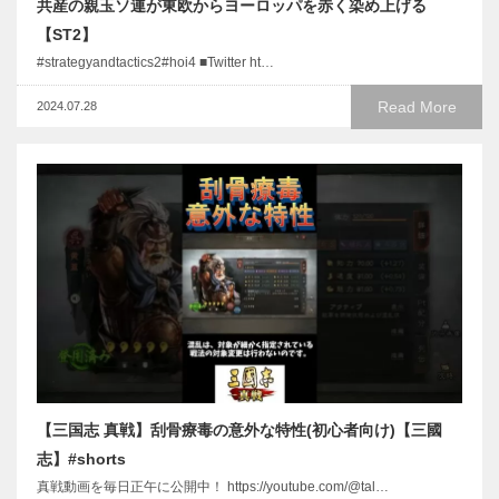
共産の親玉ソ連が東欧からヨーロッパを赤く染め上げる
【ST2】
#strategyandtactics2#hoi4 ■Twitter ht…
Read More
2024.07.28
【三国志 真戦】刮骨療毒の意外な特性(初心者向け)【三國
志】#shorts
真戦動画を毎日正午に公開中！ https://youtube.com/@tal…