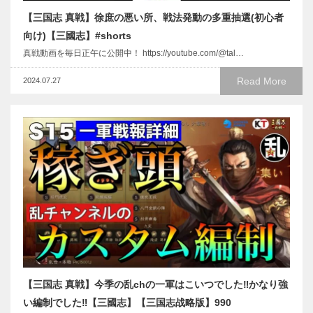
【三国志 真戦】徐庶の悪い所、戦法発動の多重抽選(初心者
向け)【三國志】#shorts
真戦動画を毎日正午に公開中！ https://youtube.com/@tal…
Read More
2024.07.27
【三国志 真戦】今季の乱chの一軍はこいつでした‼かなり強
い編制でした‼【三國志】【三国志战略版】990