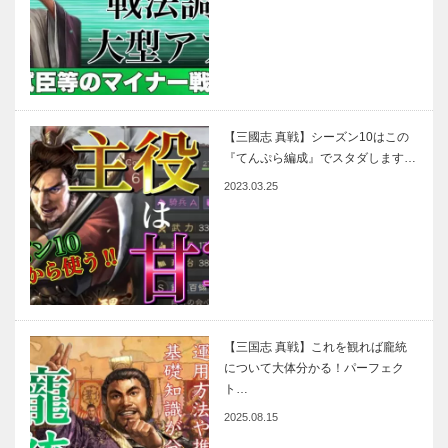
【三國志 真戦】シーズン10はこの
『てんぷら編成』でスタダします…
2023.03.25
【三国志 真戦】これを観れば龐統
について大体分かる！パーフェク
ト…
2025.08.15