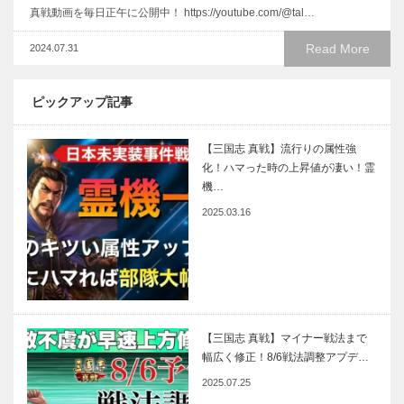
真戦動画を毎日正午に公開中！ https://youtube.com/@tal…
Read More
2024.07.31
ピックアップ記事
【三国志 真戦】流行りの属性強
化！ハマった時の上昇値が凄い！霊
機…
2025.03.16
【三国志 真戦】マイナー戦法まで
幅広く修正！8/6戦法調整アプデ…
2025.07.25