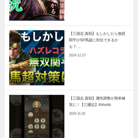
【三国志 真戦】もしかしたら無双
関平がSP馬超に対抗できるか
も？…
2024.12.27
【三国志 真戦】属性調整が簡単確
実に！【三國志】#shorts
2024.11.02