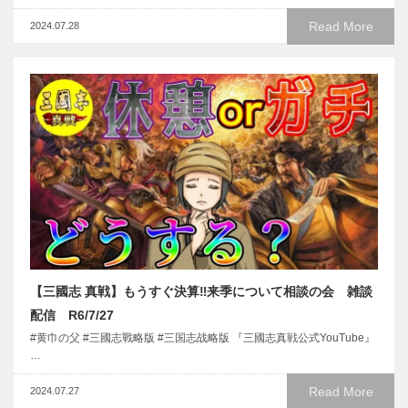
Read More
2024.07.28
【三國志 真戦】もうすぐ決算‼来季について相談の会 雑談
配信 R6/7/27
#黄巾の父 #三國志戰略版 #三国志战略版 『三國志真戦公式YouTube』
…
Read More
2024.07.27