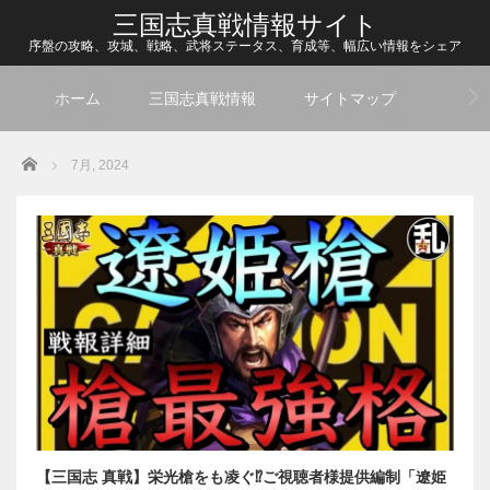
三国志真戦情報サイト
序盤の攻略、攻城、戦略、武将ステータス、育成等、幅広い情報をシェア
ホーム
三国志真戦情報
サイトマップ
Home
7月, 2024
【三国志 真戦】栄光槍をも凌ぐ⁉ご視聴者様提供編制「遼姫