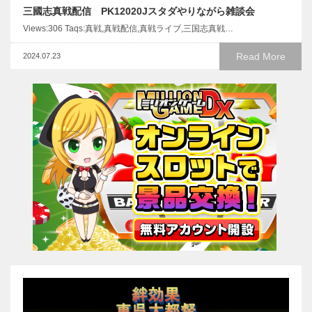
三國志真戦配信 PK12020Jスタダやりながら雑談会
Views:306 Taqs:真戦,真戦配信,真戦ライブ,三国志真戦…
Read More
2024.07.23