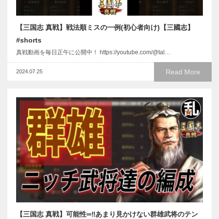
【三国志 真戦】戦法順ミスの一例(初心者向け)【三國志】
#shorts
真戦動画を毎日正午に公開中！ https://youtube.com/@tal…
Read More
2024.07.25
【三国志 真戦】可能性∞‼あまり見かけない群雄武将のテン