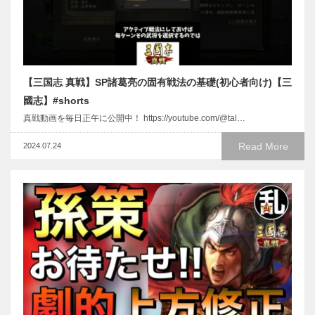
【三国志 真戦】SP諸葛亮の固有戦法の基礎(初心者向け)【三
國志】#shorts
真戦動画を毎日正午に公開中！ https://youtube.com/@tal…
Read More
2024.07.24