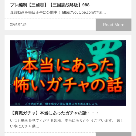
プレ編制【三國志】【三国志战略版】988
真戦動画を毎日正午に公開中！ https://youtube.com/@tal…
Read More
2024.07.24
【真戦ガチャ】本当にあったガチャの話・・・
いつも動画を見てくださる皆様、本当にありがとうございます。 嬉し
い事にガチャ動…