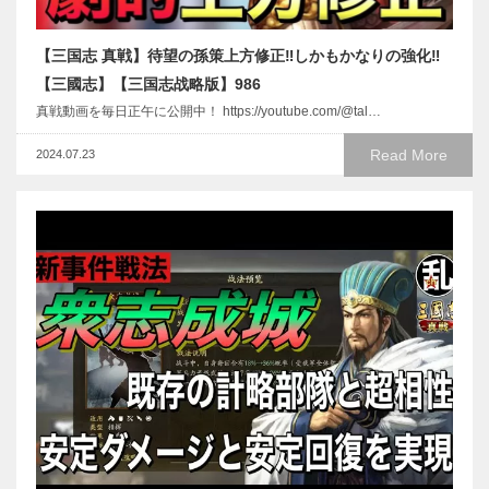
【三国志 真戦】待望の孫策上方修正‼しかもかなりの強化‼
【三國志】【三国志战略版】986
真戦動画を毎日正午に公開中！ https://youtube.com/@tal…
Read More
2024.07.23