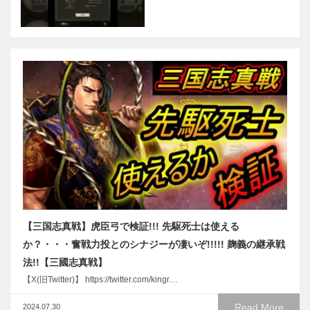
【三国志真戦】虎臣弓で検証!!! 先駆死士は使える
か？・・・奮戦力投とのシナジーが凄いぞ!!!!! 麹義の継承戦
法!!【三國志真戦】
【X(旧Twitter)】 https://twitter.com/kingr…
Read More
2024.07.30