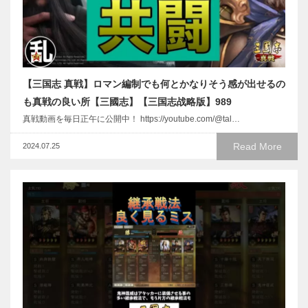
【三国志 真戦】ロマン編制でも何とかなりそう感が出せるの
も真戦の良い所【三國志】【三国志战略版】989
真戦動画を毎日正午に公開中！ https://youtube.com/@tal…
Read More
2024.07.25