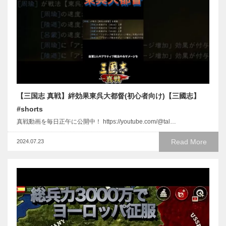
【三国志 真戦】絆効果東呉大都督(初心者向け)【三國志】
#shorts
真戦動画を毎日正午に公開中！ https://youtube.com/@tal…
Read More
2024.07.23