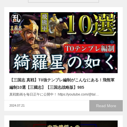
【三国志 真戦】T0強テンプレ編制がこんなにある！飛熊軍
編制10選【三國志】【三国志战略版】985
真戦動画を毎日正午に公開中！ https://youtube.com/@tal…
Read More
2024.07.21