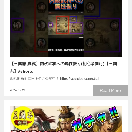
【三国志 真戦】内政武将への属性振り(初心者向け)【三國
志】#shorts
真戦動画を毎日正午に公開中！ https://youtube.com/@tal…
Read More
2024.07.21