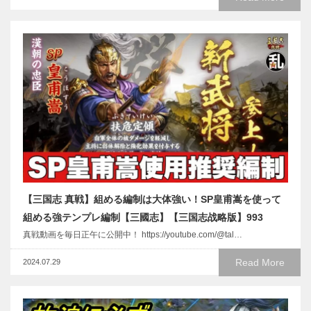
【三国志 真戦】組める編制は大体強い！SP皇甫嵩を使って
組める強テンプレ編制【三國志】【三国志战略版】993
真戦動画を毎日正午に公開中！ https://youtube.com/@tal…
Read More
2024.07.29