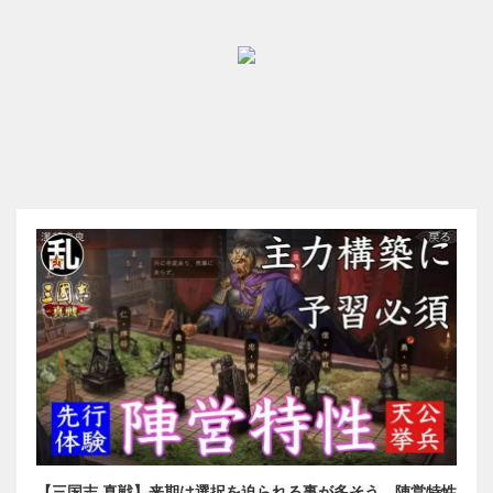
【三国志 真戦】来期は選択を迫られる事が多そう…陣営特性