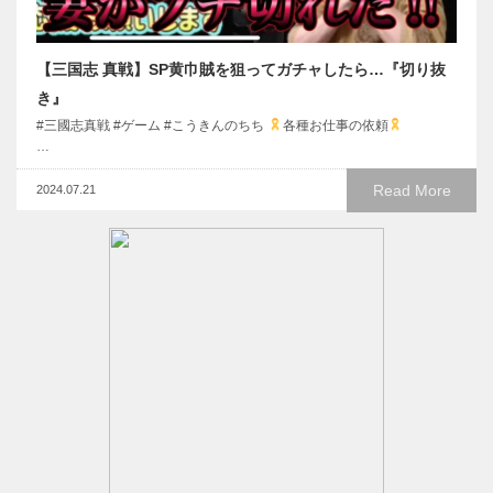
【三国志 真戦】SP黄巾賊を狙ってガチャしたら…『切り抜
き』
#三國志真戦 #ゲーム #こうきんのちち
各種お仕事の依頼
…
Read More
2024.07.21