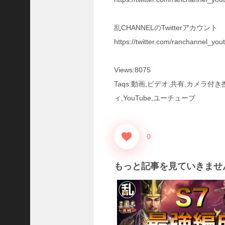
国
志
乱CHANNELのTwitterアカウント
战
略
https://twitter.com/ranchannel_you
版
】
Views:8075
1
0
Taqs:動画,ビデオ,共有,カメラ
7
ィ,YouTube,ユーチューブ
6
【
0
三
国
志
もっと記事を見ていきませ
真
戦
】
新
た
な