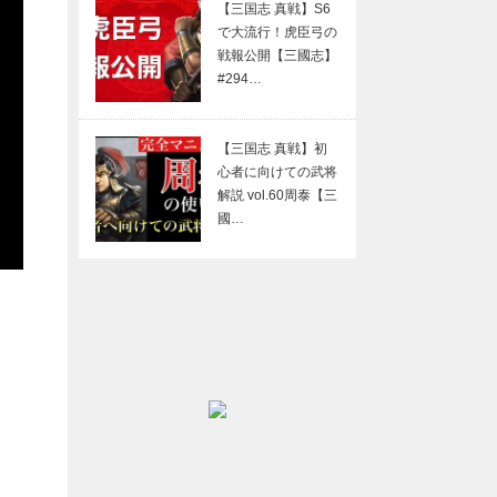
【三国志 真戦】S6
で大流行！虎臣弓の
戦報公開【三國志】
#294…
【三国志 真戦】初
心者に向けての武将
解説 vol.60周泰【三
國…