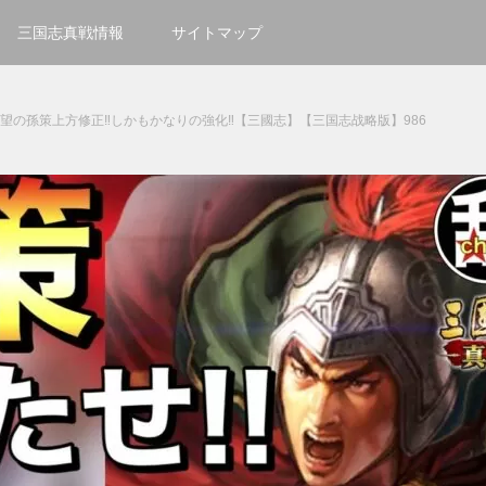
三国志真戦情報
サイトマップ
待望の孫策上方修正‼しかもかなりの強化‼【三國志】【三国志战略版】986