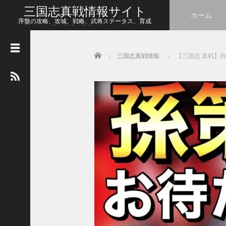
三国志真戦情報サイト
ホーム
序盤の攻略、攻城、戦略、武将ステータス、育成
等、幅広い情報をシェア
Home
三国志真戦情報
【三国志 真戦】
人
気
の
記
事
【
三
国
志
真
戦
】
こ
の
状
態