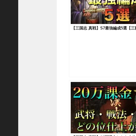
ア
プ
ロ
ー
【三国志 真戦】S7最強編成5選【三國
チ
の
登
場
！
S
P
孫
堅
の
固
有
戦
法
が
面
白