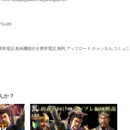
t?s=09
付き携帯電話,動画機能付き携帯電話,無料,アップロード,チャンネル,コミュ
んか？