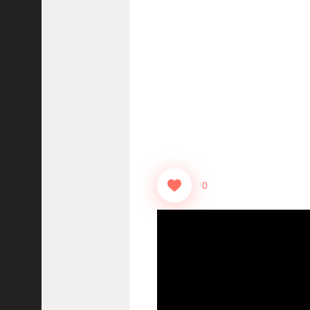
志
战
略
版
】
1
2
1
3
【
三
0
国
志
真
戦
】
ま
だ
間