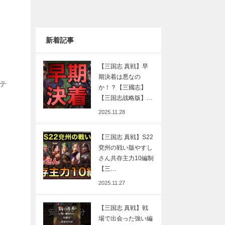
新着記事
【三国志 真戦】早
期決着は悪なの
ニテ
か！？【三國志】
【三国志战略版】…
2025.11.28
【三国志 真戦】S22
兗州の戦い版やすし
さん共存主力10編制
【三…
2025.11.27
【三国志 真戦】戦
場で出会った強い編