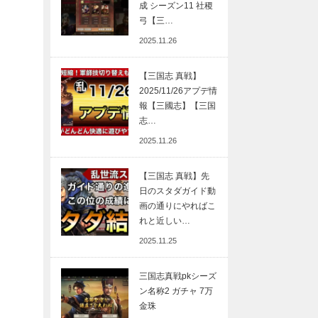
成 シーズン11 社稷
弓【三…
2025.11.26
【三国志 真戦】
2025/11/26アプデ情
報【三國志】【三国
志…
2025.11.26
【三国志 真戦】先
日のスタダガイド動
画の通りにやればこ
れと近しい…
2025.11.25
三国志真戦pkシーズ
ン名称2 ガチャ 7万
金珠