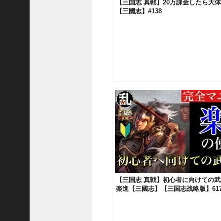
【三国志 真戦】20万課金したら大
い
【三國志】#138
！
【
三
國
志
】
【
三
国
志
战
略
版
】
1
2
【三国志 真戦】初心者に向けての武将解
7
楽進【三國志】【三国志战略版】61
9
【