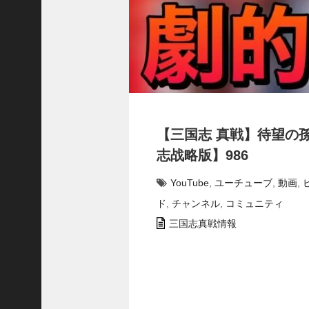
で
使
っ
て
み
た
い
！
究
【三国志 真戦】待望の
極
劉
志战略版】986
曄
飛
YouTube
,
ユーチューブ
,
動画
,
熊
ド
,
チャンネル
,
コミュニティ
【
三
三国志真戦情報
國
志
】
【
三
国