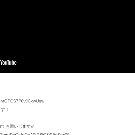
?si=mGPCS7P0vJCxwUgw
ます！
Mでお願いします※
yout?t=nrPeGaIuQeA0tRSlQ8AVtg&s=09