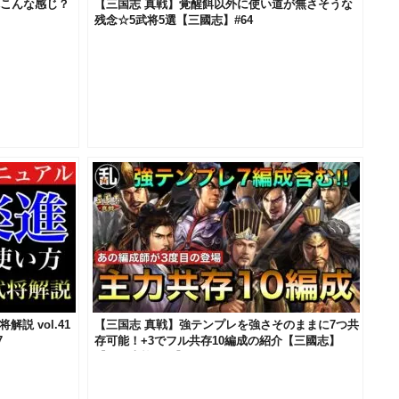
体こんな感じ？
【三国志 真戦】覚醒餌以外に使い道が無さそうな
残念☆5武将5選【三國志】#64
説 vol.41
【三国志 真戦】強テンプレを強さそのままに7つ共
7
存可能！+3でフル共存10編成の紹介【三國志】
【三国志战略版】619