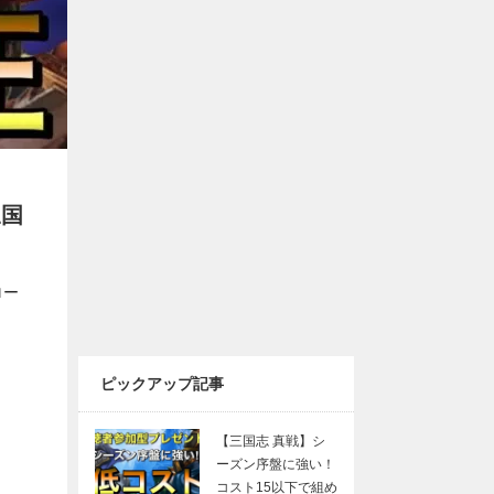
三国
ロー
ピックアップ記事
【三国志 真戦】シ
ーズン序盤に強い！
コスト15以下で組め