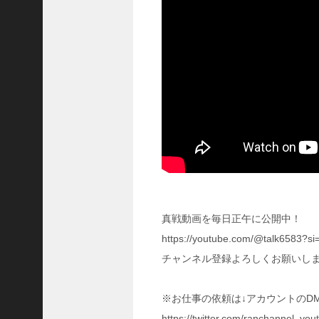
に
合
う
！
S
1
7
陳
倉
の
戦
い
の
予
習
真戦動画を毎日正午に公開中！
【
https://youtube.com/@talk6583
三
國
チャンネル登録よろしくお願いし
志
】
※お仕事の依頼は↓アカウントのD
【
三
https://twitter.com/ranchannel_