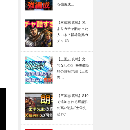
る強編成…
【三國志 真戦】私
よりガチャ酷かった
人いる？群雄割拠ガ
チャ #3…
【三国志 真戦】文
句なしのS Tier‼遼姫
騎の戦報詳細【三國
志…
【三国志 真戦】S10
で追加される可能性
の高い戦法｢士争先
赴｣で…