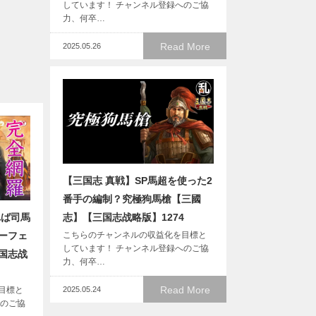
しています！ チャンネル登録へのご協
力、何卒…
Read More
2025.05.26
【三国志 真戦】SP馬超を使った2
番手の編制？究極狗馬槍【三國
れば司馬
志】【三国志战略版】1274
ーフェ
こちらのチャンネルの収益化を目標と
しています！ チャンネル登録へのご協
国志战
力、何卒…
Read More
目標と
2025.05.24
へのご協