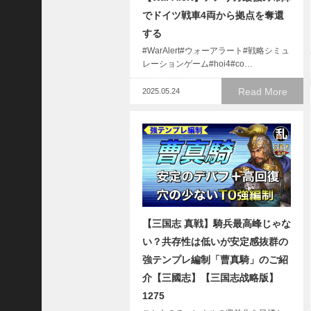
に
でドイツ戦車4両から拠点を奪還
合
う
する
！
#WarAlert#ウォーアラート#戦略シミュ
S
レーションゲーム#hoi4#co…
1
7
Read More
2025.05.24
陳
倉
の
戦
い
の
予
習
【
【三国志 真戦】騎兵最高峰じゃな
三
い？共存性は低いが安定感抜群の
國
強テンプレ編制「曹真騎」のご紹
志
】
介【三國志】【三国志战略版】
【
1275
三