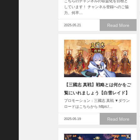
こちらのチャンネルの収益化を目標と
国
しています！ チャンネル登録へのご協
志
力、何卒…
战
略
Read More
2025.05.21
版
】
1
0
7
6
【
【三國志 真戦】戦略とは何かをご
三
覧にいれましょう【白雪レイド】
国
志
プロモーション：三國志 真戦 ▼ダウン
真
ロードはこちらから https:/…
戦
Read More
】
2025.05.19
新
た
な