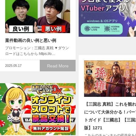
案件動画の良い例と悪い例
プロモーション：三國志 真戦 ▼ダウン
ロードはこちらから https://o…
Read More
2025.05.17
【三国志 真戦】これを観
について大体分かる！パー
トガイド【三國志】【三国
版】1271
こちらのチャンネルの収益化を