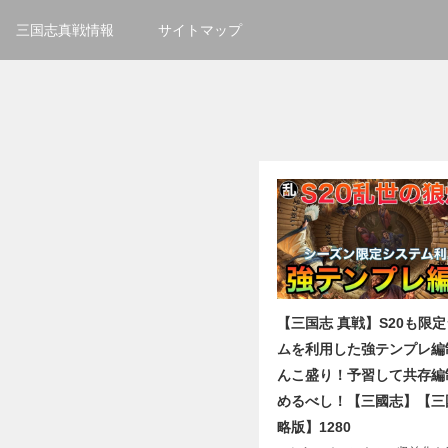
三国志真戦情報
サイトマップ
【三国志 真戦】S20も限
ムを利用した強テンプレ編
んこ盛り！予習して共存編
めるべし！【三國志】【三
略版】1280