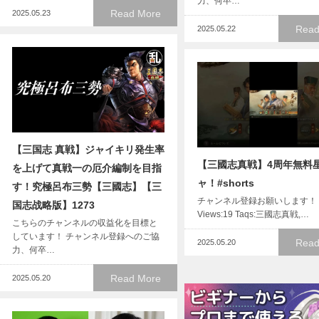
力、何卒…
Read More
2025.05.23
Read
2025.05.22
【三国志 真戦】ジャイキリ発生率
【三國志真戦】4周年無料
を上げて真戦一の厄介編制を目指
ャ！#shorts
す！究極呂布三勢【三國志】【三
チャンネル登録お願いします！
国志战略版】1273
Views:19 Taqs:三國志真戦,…
こちらのチャンネルの収益化を目標と
しています！ チャンネル登録へのご協
Read
2025.05.20
力、何卒…
Read More
2025.05.20