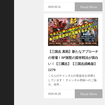
で
使
Read More
2025.05.31
っ
て
み
た
い
！
究
極
劉
【三国志 真戦】新たなアプローチ
曄
の登場！SP孫堅の固有戦法が面白
飛
い！【三國志】【三国志战略版】
熊
1279
【
三
こちらのチャンネルの収益化を目標と
國
しています！ チャンネル登録へのご協
志
力、何卒…
】
Read More
2025.05.29
【
三
国