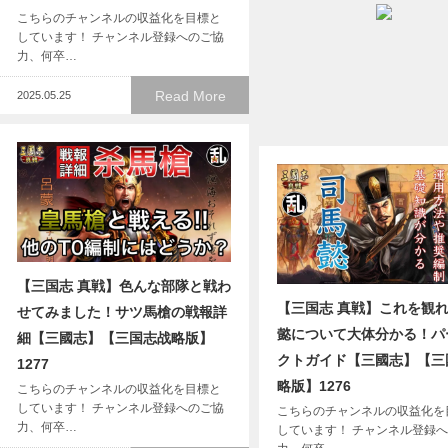
こちらのチャンネルの収益化を目標と
しています！ チャンネル登録へのご協
力、何卒…
Read More
2025.05.25
【三国志 真戦】色んな部隊と戦わ
【三国志 真戦】これを観
せてみました！サツ馬槍の戦報詳
懿について大体分かる！パ
細【三國志】【三国志战略版】
クトガイド【三國志】【三
1277
略版】1276
こちらのチャンネルの収益化を目標と
しています！ チャンネル登録へのご協
こちらのチャンネルの収益化を
力、何卒…
しています！ チャンネル登録