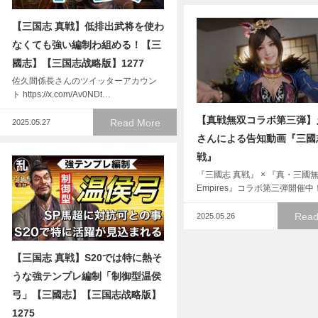
【三国志 真戦】低排出武将を使わ
なくても強い編制わ組める！【三
國志】【三国志战略版】1277
佐久間係長さんのツイッターアカウン
ト https://x.com/Av0NDt…
【真戦無双コラボ第三弾】
Read More
2025.05.27
さんによる告知動画『三國
戦』
『三國志 真戦』 × 『真・三國
Empires』コラボ第三弾開催中
Read
2025.05.26
【三国志 真戦】S20では特に熱そ
うな強テンプレ編制「制御型温侯
弓」【三國志】【三国志战略版】
1275