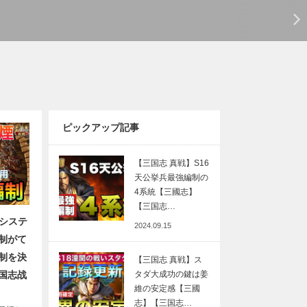
ピックアップ記事
【三国志 真戦】S16
天公挙兵最強編制の
4系統【三國志】
【三国志…
定システ
2024.09.15
制がて
制を決
【三国志 真戦】ス
タダ大成功の鍵は姜
国志战
維の安定感【三國
志】【三国志…