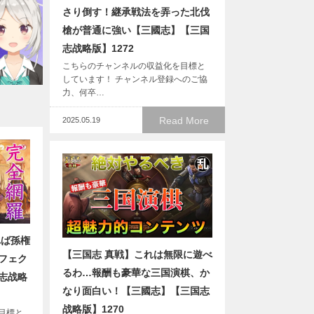
さり倒す！継承戦法を弄った北伐
槍が普通に強い【三國志】【三国
志战略版】1272
こちらのチャンネルの収益化を目標と
しています！ チャンネル登録へのご協
力、何卒…
Read More
2025.05.19
れば孫権
【三国志 真戦】これは無限に遊べ
フェク
るわ…報酬も豪華な三国演棋、か
志战略
なり面白い！【三國志】【三国志
战略版】1270
目標と