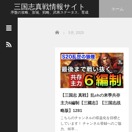
三国志真戦情報サイト
ホーム
序盤の攻略、攻城、戦略、武将ステータス、育成
等、幅広い情報をシェア
Home
5月, 2025
人
気
の
記
事
【
三
国
志
真
【三国志 真戦】乱chの来季共存
戦
】
主力6編制【三國志】【三国志战
こ
略版】1281
の
こちらのチャンネルの収益化を目標と
状
しています！ チャンネル登録へのご協
態
力、何卒…