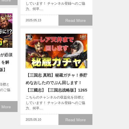
 More
しています！ チャンネル登録へのご協
力、何卒…
Read More
2025.05.13
将が必須
」を解
版】
【三国志 真戦】秘蔵ガチャ！券貯
めなおしたのでぶん回します！
目標と
へのご協
【三國志】【三国志战略版】1265
こちらのチャンネルの収益化を目標と
しています！ チャンネル登録へのご協
 More
力、何卒…
Read More
2025.05.10