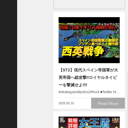
三
国
志
真
戦
】
S
8
か
ら
組
【ST2】現代スペイン帝国軍が大
め
る
英帝国へ総攻撃‼︎ロイヤルネイビ
よ
ーを撃滅せよ‼︎‼︎
う
#strategyandtactics2#hoi4 ■Twitter ht…
に
な
Read More
2025.05.10
っ
た
S
P