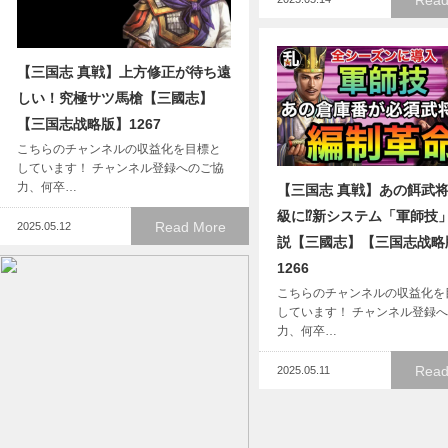
Read
【三国志 真戦】上方修正が待ち遠
しい！究極サツ馬槍【三國志】
【三国志战略版】1267
こちらのチャンネルの収益化を目標と
しています！ チャンネル登録へのご協
力、何卒…
【三国志 真戦】あの餌武
級に⁉新システム「軍師技
Read More
2025.05.12
説【三國志】【三国志战略
1266
こちらのチャンネルの収益化を
しています！ チャンネル登録
力、何卒…
Read
2025.05.11