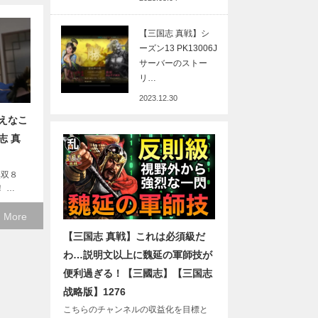
【三国志 真戦】シ
ーズン13 PK13006J
サーバーのストー
リ…
2023.12.30
えなこ
志 真
無双８
！ …
 More
【三国志 真戦】これは必須級だ
わ…説明文以上に魏延の軍師技が
便利過ぎる！【三國志】【三国志
战略版】1276
こちらのチャンネルの収益化を目標と