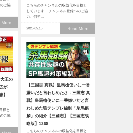
へのご協
こちらのチャンネルの収益化を目標と
しています！ チャンネル登録へのご協
力、何卒…
 More
Read More
2025.05.15
思大王の
【三国志 真戦】皇馬槍使いに一番
広が
嫌いだと言わしめたさｔ三国志 真
國志】
戦】皇馬槍使いに一番嫌いだと言
わしめた強テンプレ編制「杀馬麒
目標と
へのご協
麟」の紹介【三國志】【三国志战
略版】1268
こちらのチャンネルの収益化を目標と