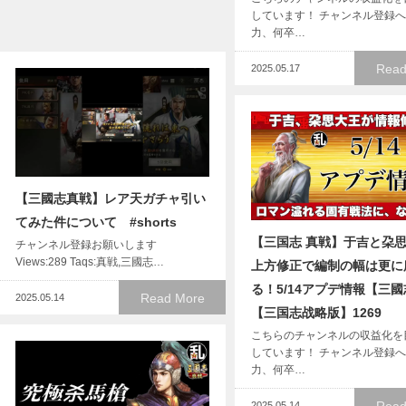
しています！ チャンネル登録
力、何卒…
Read
2025.05.17
【三國志真戦】レア天ガチャ引い
てみた件について #shorts
【三国志 真戦】于吉と朶
チャンネル登録お願いします
Views:289 Taqs:真戦,三國志…
上方修正で編制の幅は更に
る！5/14アプデ情報【三
Read More
2025.05.14
【三国志战略版】1269
こちらのチャンネルの収益化を
しています！ チャンネル登録
力、何卒…
2025.05.14