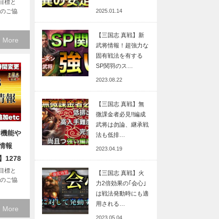
目標と
2025.01.14
へのご協
【三国志 真戦】新
 More
武将情報！超強力な
固有戦法を有する
SP関羽のス…
2023.08.22
【三国志 真戦】無
微課金者必見!!編成
武将は勿論、継承戦
新機能や
法も低排…
デ情報
2023.04.19
1278
目標と
【三国志 真戦】火
へのご協
力2倍効果の｢会心｣
は戦法発動時にも適
用される…
 More
2023.05.04