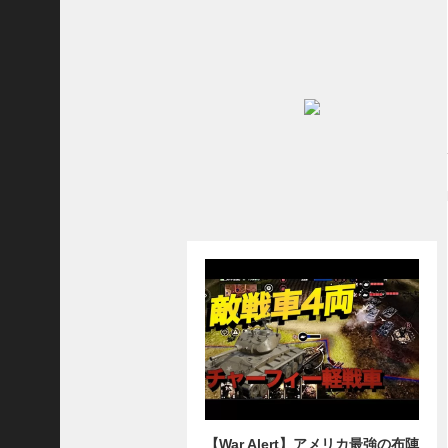
志
战
略
版
】
1
2
1
3
【
三
国
志
真
戦
】
ま
だ
間
【War Alert】アメリカ最強の布陣