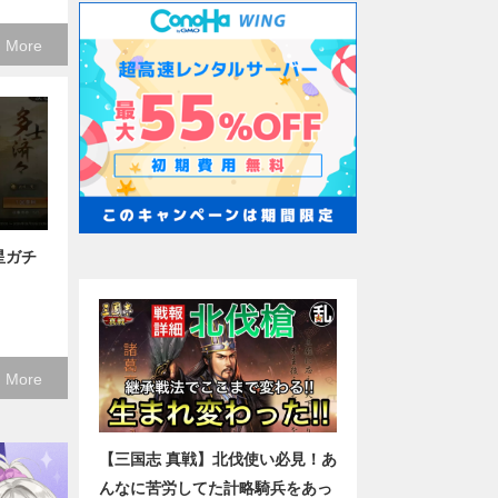
 More
星ガチ
 More
【三国志 真戦】北伐使い必見！あ
んなに苦労してた計略騎兵をあっ