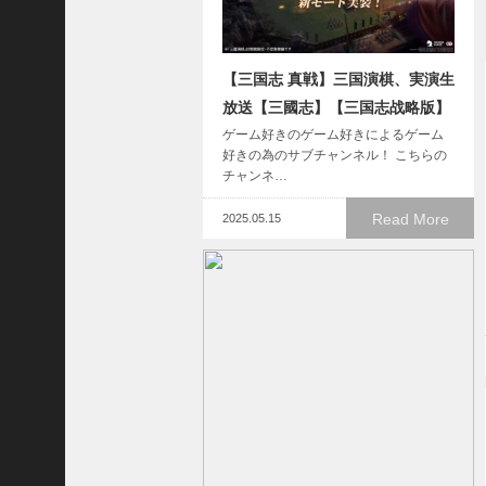
い
！
【
【三国志 真戦】三国演棋、実演生
三
國
放送【三國志】【三国志战略版】
志
ゲーム好きのゲーム好きによるゲーム
】
好きの為のサブチャンネル！ こちらの
【
チャンネ…
三
国
Read More
2025.05.15
志
战
略
版
】
1
2
7
9
【