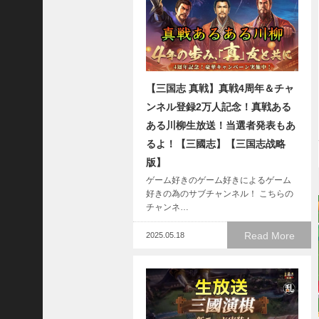
ア
プ
ロ
ー
チ
の
【三国志 真戦】真戦4周年＆チャ
登
ンネル登録2万人記念！真戦ある
場
ある川柳生放送！当選者発表もあ
！
るよ！【三國志】【三国志战略
S
P
版】
孫
ゲーム好きのゲーム好きによるゲーム
堅
好きの為のサブチャンネル！ こちらの
の
チャンネ…
固
Read More
2025.05.18
有
戦
法
が
面
白