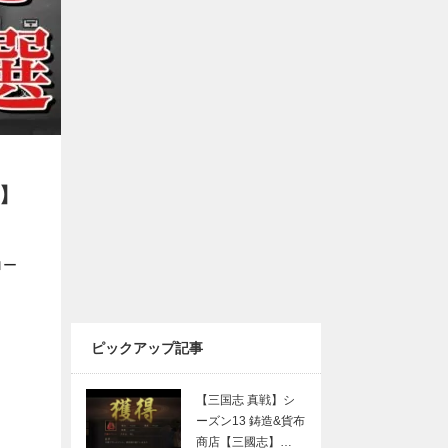
】
ロー
ピックアップ記事
【三国志 真戦】シ
ーズン13 鋳造&貨布
商店【三國志】…