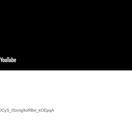
l/UCyS_f3znIg9oRBxl_kOEpqA