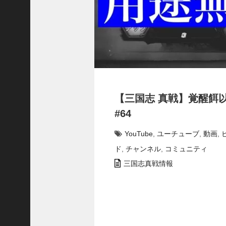
で
使
っ
て
み
た
い
！
究
【三国志 真戦】覚醒餌
極
劉
#64
曄
飛
YouTube
,
ユーチューブ
,
動画
,
熊
ド
,
チャンネル
,
コミュニティ
【
三
三国志真戦情報
國
志
】
【
三
国