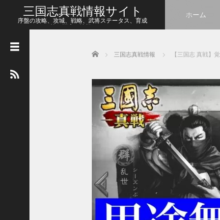
三国志真戦情報サイト
ホーム
序盤の攻略、攻城、戦略、武将ステータス、育成
等、幅広い情報をシェア
Home
三国志真戦情報
【三国志 真戦】
人
気
の
記
事
【
三
国
志
真
戦
】
こ
の
状
態