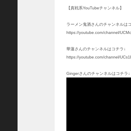
国
【真戦系YouTubeチャンネル】
志
战
略
ラーメン鬼酒さんのチャンネルはコ
版
https://youtube.com/channel/U
】
1
0
華蓮さんのチャンネルはコチラ↓
7
https://youtube.com/channel/UC
6
Gingerさんのチャンネルはコチラ↓
【
三
国
志
真
戦
】
新
た
な