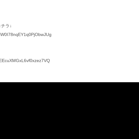
チラ↓
CMcW0I78nqEY1q0PjObwJUg
s1EEcuXMGxL6vf0xzez7VQ