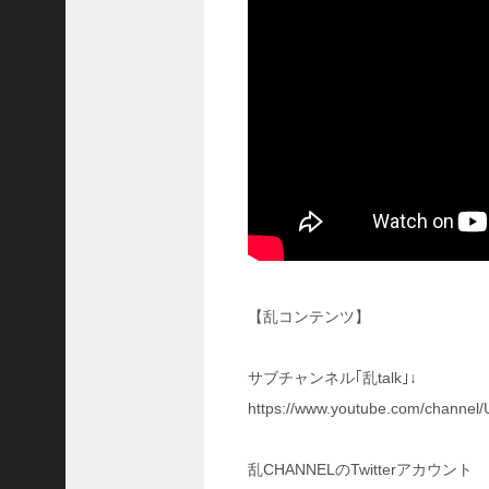
ア
プ
ロ
ー
チ
の
登
場
！
S
P
孫
堅
【乱コンテンツ】
の
固
有
サブチャンネル｢乱talk｣↓
戦
https://www.youtube.com/channe
法
が
面
乱CHANNELのTwitterアカウント
白