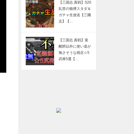
【三国志 真戦】S20
乱世の狼煙スタダ＆
ガチャ生放送【三國
志】【…
【三国志 真戦】覚
醒餌以外に使い道が
無さそうな残念☆5
武将5選【…