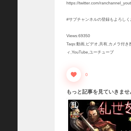
https://twitter.com/ranchannel_you
い
！
【
#サブチャンネルの登録もよろしく
三
國
志
Views:69350
】
Taqs:動画,ビデオ,共有,カメラ
【
ィ,YouTube,ユーチューブ
三
国
志
战
0
略
版
】
もっと記事を見ていきませ
1
2
7
9
【