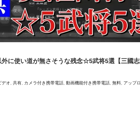
以外に使い道が無さそうな残念☆5武将5選【三國志
ビデオ
,
共有
,
カメラ付き携帯電話
,
動画機能付き携帯電話
,
無料
,
アップ