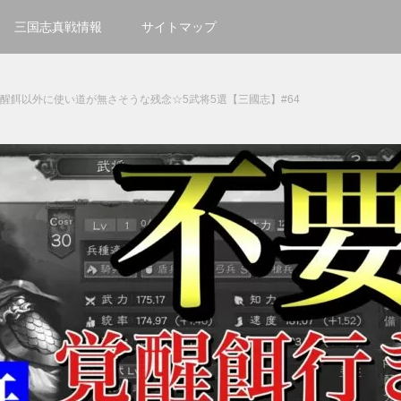
三国志真戦情報
サイトマップ
覚醒餌以外に使い道が無さそうな残念☆5武将5選【三國志】#64