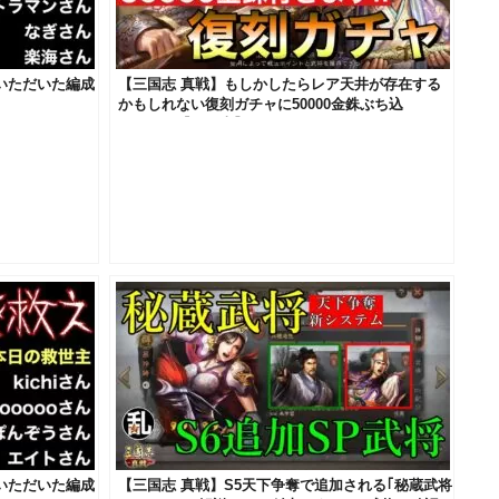
募いただいた編成
【三国志 真戦】もしかしたらレア天井が存在する
かもしれない復刻ガチャに50000金銖ぶち込
む！！！【三國志】#451
募いただいた編成
【三国志 真戦】S5天下争奪で追加される｢秘蔵武将