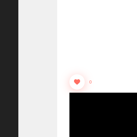
志
战
略
版
】
1
2
1
3
【
三
0
国
志
真
戦
】
ま
だ
間