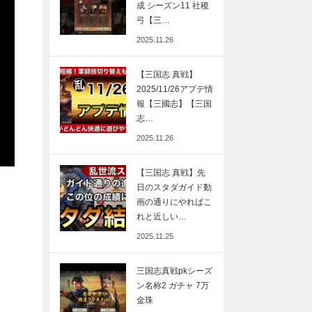
成 シーズン11 社稷
弓【三…
2025.11.26
【三国志 真戦】
2025/11/26アプデ情
報【三國志】【三国
志…
2025.11.26
【三国志 真戦】先
日のスタダガイド動
画の通りにやればこ
れと近しい…
2025.11.25
三国志真戦pkシーズ
ン名称2 ガチャ 7万
金珠