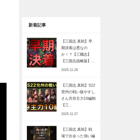
新着記事
【三国志 真戦】早
期決着は悪なの
か！？【三國志】
【三国志战略版】…
2025.11.28
【三国志 真戦】S22
兗州の戦い版やすし
さん共存主力10編制
【三…
2025.11.27
【三国志 真戦】戦
場で出会った強い編