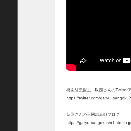
に
合
う
！
S
1
7
陳
倉
の
戦
い
の
予
習
桃園結義盟主、臥龍さんのTwitte
【
https://twitter.com/garyu_sangoku
三
國
志
臥龍さんの三國志真戦ブログ
】
https://garyu-sangokushi.hateblo.j
【
三