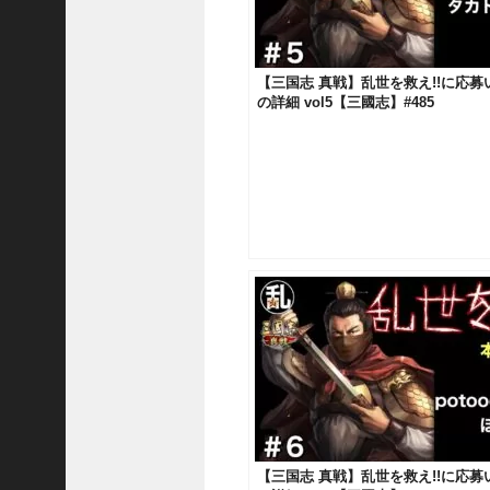
三
国
志
【三国志 真戦】乱世を救え!!に応
真
の詳細 vol5【三國志】#485
戦
】
S
8
か
ら
組
め
る
よ
う
に
な
っ
た
S
P
【三国志 真戦】乱世を救え!!に応