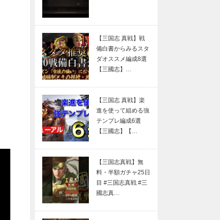
【三国志 真戦】戦
備白書からみるスタ
ダオススメ編成8選
【三國志】…
【三国志 真戦】楽
進を使って組める強
テンプレ編成6選
【三國志】【…
【三国志真戦】無
料・半額ガチャ25日
目 #三国志真戦 #三
國志真…