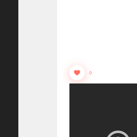
【
三
國
志
】
【
三
国
志
战
略
0
版
】
1
2
7
9
【
三