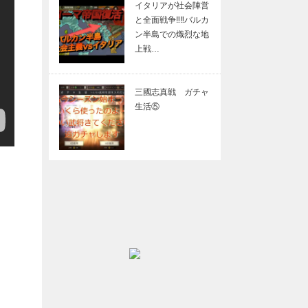
イタリアが社会陣営
と全面戦争‼︎‼︎バルカ
ン半島での熾烈な地
上戦…
三國志真戦 ガチャ
生活⑤