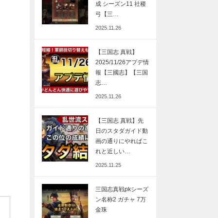
成 シーズン11 社稷
弓【三…
2025.11.26
【三国志 真戦】
2025/11/26アプデ情
報【三國志】【三国
志…
2025.11.26
【三国志 真戦】先
日のスタダガイド動
画の通りにやればこ
れと近しい…
2025.11.25
三国志真戦pkシーズ
ン名称2 ガチャ 7万
金珠