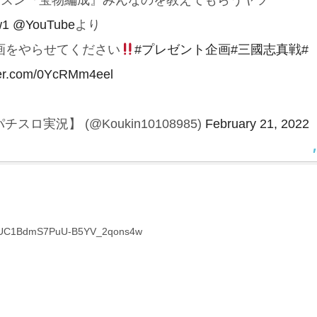
ーズン『宝物編成』みんなのを教えてもらうヤツ
w1
@YouTube
より
画をやらせてください
#プレゼント企画
#三國志真戦
#
tter.com/0YcRMm4eel
ロ実況】 (@Koukin10108985)
February 21, 2022
el/UC1BdmS7PuU-B5YV_2qons4w