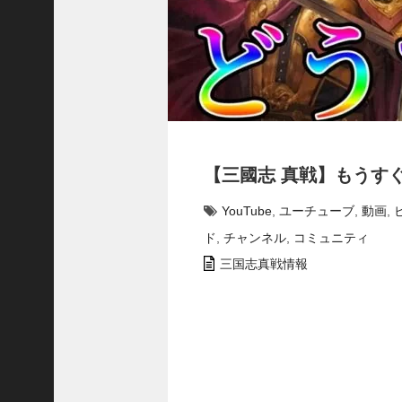
プ
ロ
ー
チ
の
登
場
！
S
【三國志 真戦】もうすぐ
P
孫
YouTube
,
ユーチューブ
,
動画
,
堅
の
ド
,
チャンネル
,
コミュニティ
固
三国志真戦情報
有
戦
法
が
面
白
い
！