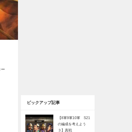
ロー
ピックアップ記事
【8軍9軍10軍 S21
の編成を考えよう
３】真戦