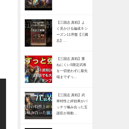
【三国志 真戦】よ
く見かける編成 6 シ
ーズン11序盤【三國
志】…
【三国志 真戦】重
ねにくいS限定武将
を一切使わずに最先
端までずっ…
【三国志 真戦】武
将特性と絆効果がバ
ッチリ噛み合った五
謀臣が発動…