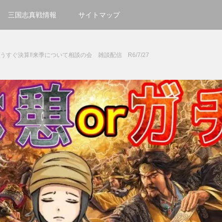
三国志真戦情報
サイトマップ
うすぐ決算‼来季について相談の会 雑談配信 R6/7/27