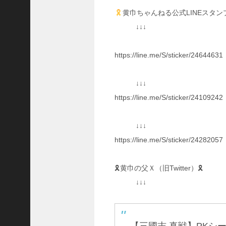
国
黄巾ちゃんねる公式LINEスタン
志
↓↓↓
真
戦
】
https://line.me/S/sticker/24644631
ま
だ
間
↓↓↓
に
https://line.me/S/sticker/24109242
合
う
！
↓↓↓
S
https://line.me/S/sticker/24282057
1
7
陳
🎗黄巾の父Ｘ（旧Twitter）🎗
倉
↓↓↓
の
戦
い
の