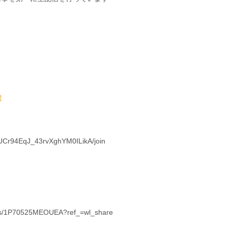
/UCr94EqJ_43rvXghYM0ILikA/join
st/ls/1P70525MEOUEA?ref_=wl_share