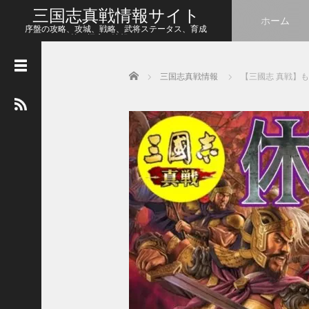
三国志真戦情報サイト
ホーム
序盤の攻略、攻城、戦略、武将ステータス、育成
等、幅広い情報をシェア
Home
三国志真戦情報
【三國志 真戦】も
人
気
の
記
事
【
三
国
志
真
戦
】
新
た
な
ア