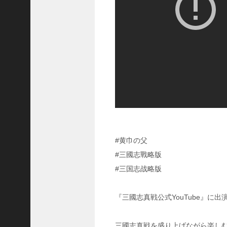
国
志
真
戦
】
こ
の
状
態
で
使
っ
て
み
#黄巾の父
た
#三國志戰略版
い
#三国志战略版
！
究
極
『三國志真戦公式YouTube』に
劉
曄
飛
三國志真戦を盛り上げながら楽し