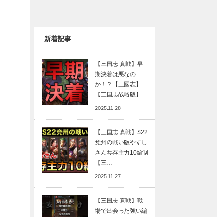
新着記事
【三国志 真戦】早
期決着は悪なの
か！？【三國志】
【三国志战略版】…
2025.11.28
【三国志 真戦】S22
兗州の戦い版やすし
さん共存主力10編制
【三…
2025.11.27
【三国志 真戦】戦
場で出会った強い編