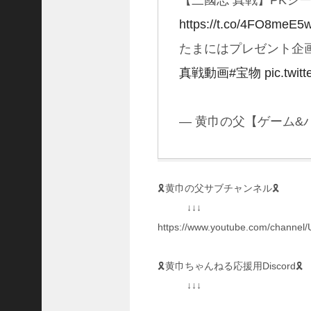
【三國志 真戦】PKシ
予
習
https://t.co/4FO8meE5
【
たまにはプレゼント企
三
國
真戦動画
#宝物
pic.twi
志
】
【
— 黄巾の父【ゲーム&パチス
三
国
志
战
略
🎗黄巾の父サブチャンネル🎗
版
↓↓↓
】
1
https://www.youtube.com/chann
0
7
🎗黄巾ちゃんねる応援用Discord🎗
6
↓↓↓
【