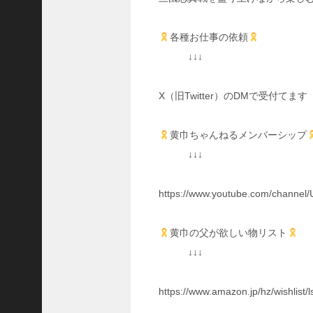
熊
【
各種お仕事の依頼
三
國
↓↓↓
志
】
X（旧Twitter）のDMで受付てます
【
三
国
黄巾ちゃんねるメンバーシップ
志
↓↓↓
战
略
版
https://www.youtube.com/channel
】
1
2
黄巾の父が欲しい物リスト
1
↓↓↓
3
https://www.amazon.jp/hz/wishli
【
三