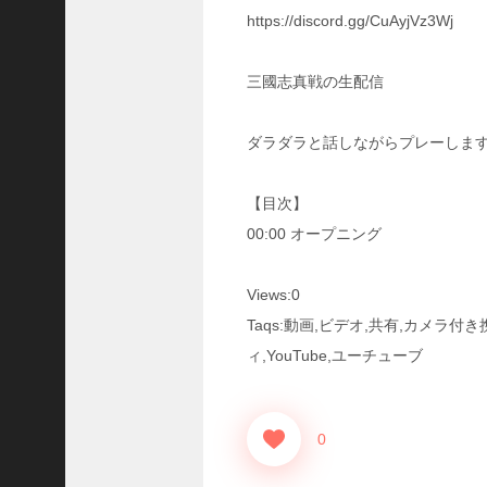
三
https://discord.gg/CuAyjVz3Wj
国
志
三國志真戦の生配信
真
戦
】
ダラダラと話しながらプレーしま
S
8
か
【目次】
ら
00:00 オープニング
組
め
る
Views:0
よ
Taqs:動画,ビデオ,共有,カメラ
う
ィ,YouTube,ユーチューブ
に
な
っ
た
0
S
P