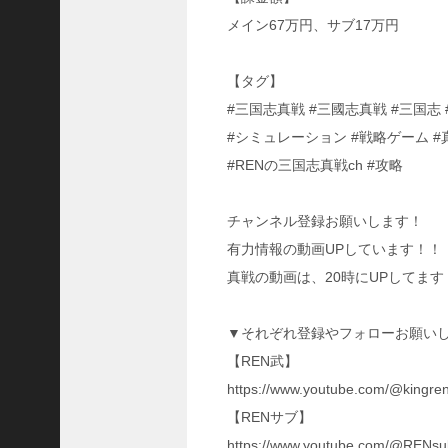
国
メイン67万円、サブ17万円
志
战
略
【タグ】
版
#三国志真戦 #三國志真戦 #三国志
】
#シミュレーション #戦略ゲーム #
1
0
#RENの三国志真戦ch #攻略
7
6
チャンネル登録お願いします！
有力情報の動画UPしています！！
【
三
真戦の動画は、20時にUPしてます
国
志
▼それぞれ登録やフォローお願い
真
戦
【REN武】
】
https://www.youtube.com/@kingre
新
【RENサブ】
た
な
https://www.youtube.com/@RENsub