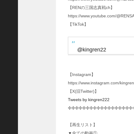
ア
【RENの三国志真戦ch】
プ
https://www.youtube.com/@RENS
ロ
ー
【TikTok】
チ
の
登
@kingren22
場
！
S
P
孫
【Instagram】
堅
https://www.instagram.com/kingre
の
【X(旧Twitter)】
固
有
Tweets by kingren222
戦
✣✣✣✣✣✣✣✣✣✣✣✣✣✣✣✣✣✣
法
が
面
【再生リスト】
白
▼全ての動画①