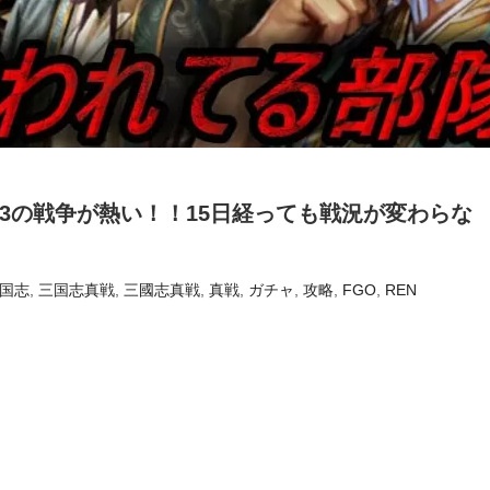
3の戦争が熱い！！15日経っても戦況が変わらな
国志
,
三国志真戦
,
三國志真戦
,
真戦
,
ガチャ
,
攻略
,
FGO
,
REN