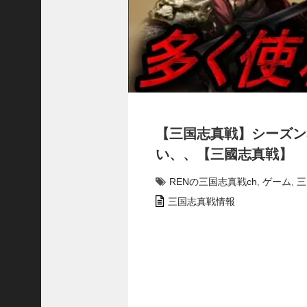
で
使
っ
て
み
た
い
！
究
【三国志真戦】シーズン
極
劉
い、、【三國志真戦】
曄
飛
RENの三国志真戦ch
,
ゲーム
,
三
熊
三国志真戦情報
【
三
國
志
】
【
三
国