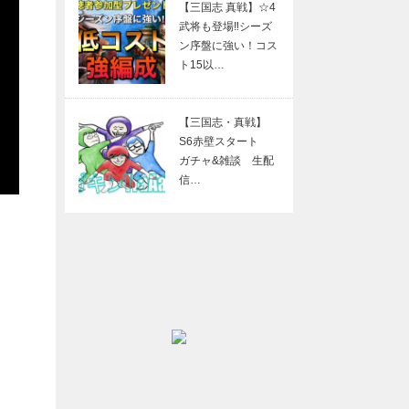
【三国志 真戦】☆4
武将も登場‼シーズ
ン序盤に強い！コス
ト15以…
【三国志・真戦】
S6赤壁スタート
ガチャ&雑談 生配
信…