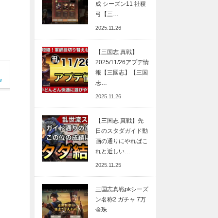
成 シーズン11 社稷
弓【三…
2025.11.26
【三国志 真戦】
2025/11/26アプデ情
報【三國志】【三国
志…
2025.11.26
【三国志 真戦】先
日のスタダガイド動
画の通りにやればこ
れと近しい…
2025.11.25
三国志真戦pkシーズ
ン名称2 ガチャ 7万
金珠