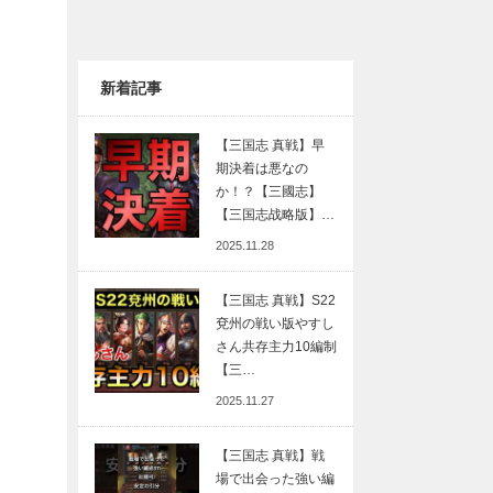
新着記事
【三国志 真戦】早
期決着は悪なの
か！？【三國志】
【三国志战略版】…
2025.11.28
【三国志 真戦】S22
兗州の戦い版やすし
さん共存主力10編制
【三…
2025.11.27
【三国志 真戦】戦
場で出会った強い編