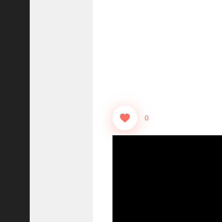
志
战
略
版
】
1
2
1
3
0
【
三
国
志
真
戦
】
ま
だ
間