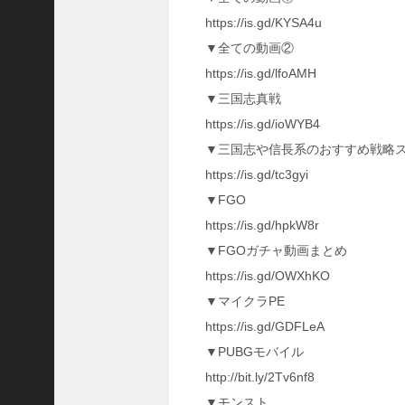
い
https://is.gd/KYSA4u
！
【
▼全ての動画②
三
https://is.gd/lfoAMH
國
▼三国志真戦
志
】
https://is.gd/ioWYB4
【
▼三国志や信長系のおすすめ戦略
三
https://is.gd/tc3gyi
国
志
▼FGO
战
https://is.gd/hpkW8r
略
▼FGOガチャ動画まとめ
版
】
https://is.gd/OWXhKO
1
▼マイクラPE
2
https://is.gd/GDFLeA
7
9
▼PUBGモバイル
http://bit.ly/2Tv6nf8
【
▼モンスト