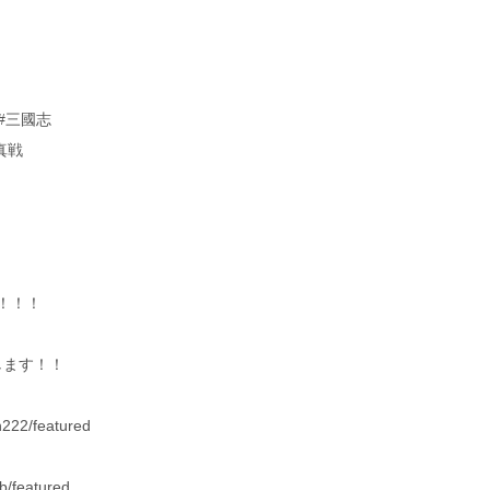
 #三國志
真戦
！！！
します！！
n222/featured
/featured