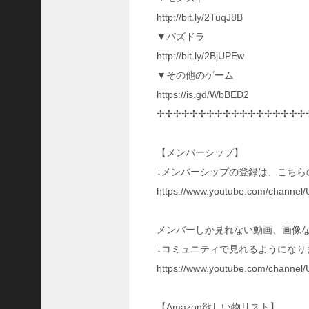
三
http://bit.ly/2TuqJ8B
国
▼パズドラ
志
真
http://bit.ly/2BjUPEw
戦
▼その他のゲーム
】
https://is.gd/WbBED2
S
8
✢✢✢✢✢✢✢✢✢✢✢✢✢✢✢✢✢✢
か
ら
【メンバーシップ】
組
め
↓メンバーシップの登録は、こちら
る
https://www.youtube.com/chann
よ
う
に
メンバーしか見れない動画、画像
な
↓コミュニティで見れるようになり
っ
https://www.youtube.com/chann
た
S
P
【Amazon欲しい物リスト】