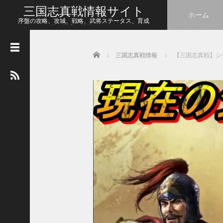
三国志真戦情報サイト
ホーム
序盤の攻略、攻城、戦略、武将ステータス、育成
等、幅広い情報をシェア
Home
三国志真戦情報
【三国志真戦】シ
人
気
の
記
事
【
三
国
志
真
戦
】
こ
の
状
態