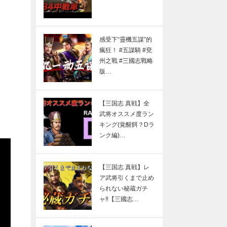
感受下“靈機五謀”的
瘋狂！ #五謀騎 #兗
州之戰 #三國志戰略
版…
【三国志 真戦】全
武将オススメ度ラン
キング(覚醒餌？Dラ
ンク編)…
【三国志 真戦】レ
ア武将引くまで止め
られない秘蔵ガチ
ャ‼【三國志…