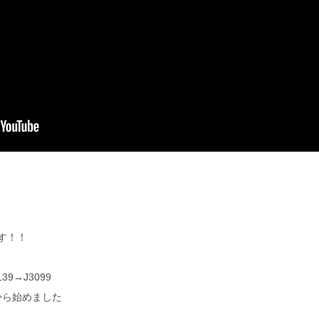
す！！
9→J3099
日から始めました