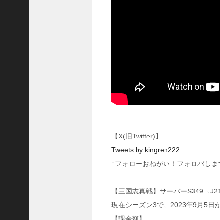
に
合
う
！
S
1
7
陳
倉
の
戦
い
の
予
【X(旧Twitter)】
習
Tweets by kingren222
【
↑フォローおねがい！フォロバしま
三
國
志
【三国志真戦】サーバーS349→J213
】
現在シーズン3で、2023年9月5
【
三
【課金額】