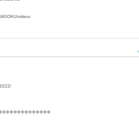
ANGOKU/videos
n0222/
✣✣✣✣✣✣✣✣✣✣✣✣✣✣