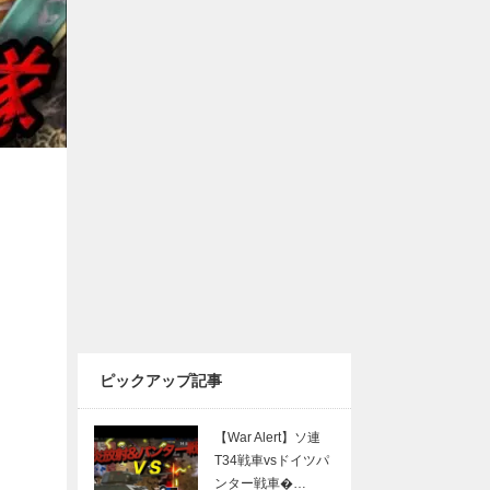
ピックアップ記事
【War Alert】ソ連
T34戦車vsドイツパ
ンター戦車�…