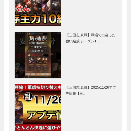
【三国志 真戦】戦場で出会った
強い編成 シーズン1…
【三国志 真戦】2025/11/26アプ
デ情報【三…