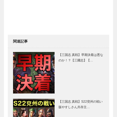
関連記事
【三国志 真戦】早期決着は悪な
のか！？【三國志】【…
【三国志 真戦】S22兗州の戦い
版やすしさん共存主…