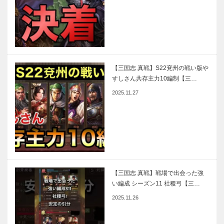
【三国志 真戦】S22兗州の戦い版や
すしさん共存主力10編制【三…
2025.11.27
【三国志 真戦】戦場で出会った強
い編成 シーズン11 社稷弓【三…
2025.11.26