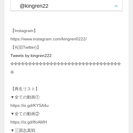
@kingren22
【Instagram】
https://www.instagram.com/kingren0222/
【X(旧Twitter)】
Tweets by kingren222
✣✣✣✣✣✣✣✣✣✣✣✣✣✣✣✣✣✣✣✣✣✣✣✣✣✣✣✣✣✣✣
✣
【再生リスト】
▼全ての動画①
https://is.gd/KYSA4u
▼全ての動画②
https://is.gd/lfoAMH
▼三国志真戦