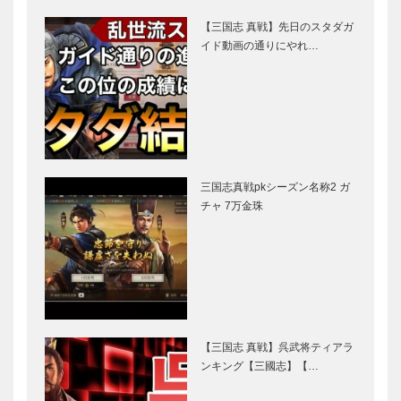
【三国志 真戦】先日のスタダガ
イド動画の通りにやれ…
三国志真戦pkシーズン名称2 ガ
チャ 7万金珠
【三国志 真戦】呉武将ティアラ
ンキング【三國志】【…