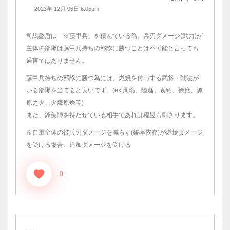
2023年 12月 06日 8:05pm
司馬懿盾は「※藤甲兵」を積んでいる為、兵刃ダメージ(武力)が
主体の部隊は藤甲兵持ちの部隊に勝つことは不可能と言っても
過言ではありません。
藤甲兵持ちの部隊に勝つ為には、燃焼を付与する武将・戦法が
いる部隊を当てると良いです。(ex.周瑜、陸遜、袁紹、徐庶、燎
原之火、火熾原燎等)
また、鋒矢陣を持たせている相手であれば程昱も刺さります。
※自軍全体の被兵刃ダメージを減らす(統率依存)が燃焼ダメージ
を受ける場合、追加ダメージを受ける
0