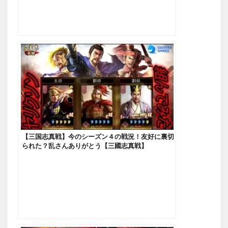
【三国志真戦】今のシーズン４の戦況！友好に裏切
られた？乱さんありがとう【三國志真戦】