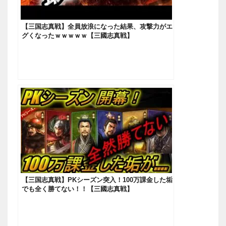
【三国志真戦】全員放浪になった結果、攻撃力がエ
グくなったｗｗｗｗｗ【三國志真戦】
【三国志真戦】PKシーズン突入！100万課金した垢
でも全く勝てない！！【三國志真戦】