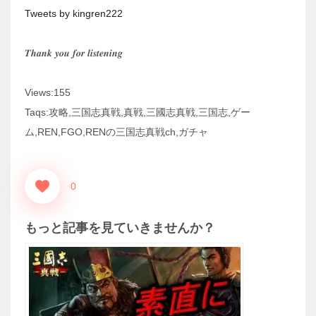
Tweets by kingren222
𝑻𝒉𝒂𝒏𝒌 𝒚𝒐𝒖 𝒇𝒐𝒓 𝒍𝒊𝒔𝒕𝒆𝒏𝒊𝒏𝒈
Views:155
Taqs:攻略,三国志真戦,真戦,三國志真戦,三国志,ゲー
ム,REN,FGO,RENの三国志真戦ch,ガチャ
0
もっと記事を見ていきませんか？