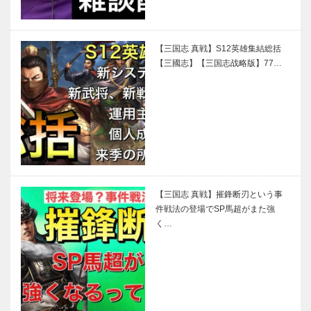
【三国志 真戦】S12英雄集結総括
【三國志】【三国志战略版】77…
【三国志 真戦】摧鋒断刃という事
件戦法の登場でSP馬超がまた強
く…