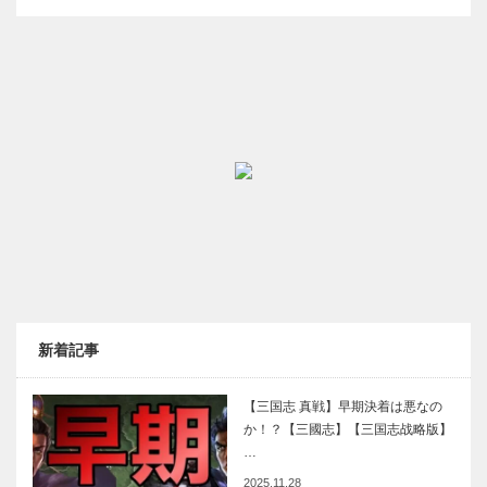
新着記事
【三国志 真戦】早期決着は悪なの
か！？【三國志】【三国志战略版】
…
2025.11.28