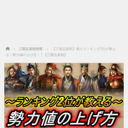
Home
三国志真戦情報
【三国志真戦】個人ランキング2位が教え
る！勢力値の上げ方！！【三國志真戦】