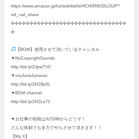
https://www.amazon.jp/hz/wishlist/ls/HCH0R8ODLOUP?
ref_=wl_share
✣✣✣✣✣✣✣✣✣✣✣✣✣✣✣✣✣✣✣✣✣✣✣✣✣✣✣✣✣✣✣
✣
【BGM】使用させて頂いているチャンネル
▼NoCopyrightSounds
http://bit.ly/2JpwTVC
▼xxxJunaJunaxxx
http://bit.ly/2H1Bp9L
▼BGM channel
http://bit.ly/2H2Le71
▼お仕事の依頼はXのDMからどうぞ！
どんな依頼でも全力でやらさせて頂きます！！
【My X】