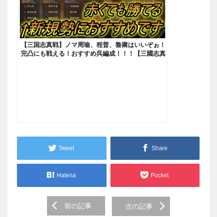
【三国志真戦】ノマ周瑜、程普、魯粛はいいぞぉ！
完凸にも戦える！おすすめ呉編成！！！【三國志真
戦】
Tweet
Share
Hatena
Pocket
Post
前の記事
次の記事
navigation