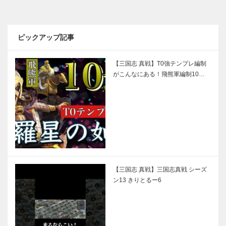
ピックアップ記事
【三国志 真戦】T0強テンプレ編制
がこんなにある！飛熊軍編制10…
【三国志 真戦】三国志真戦 シーズ
ン13 きりとるー6