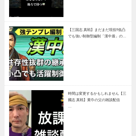
【三国志 真戦】まだまだ現役‼低凸
でも強い制御型編制「漢中盾」の…
時間は変更するかもしれません【三
國志 真戦】黄巾の父の雑談配信
…