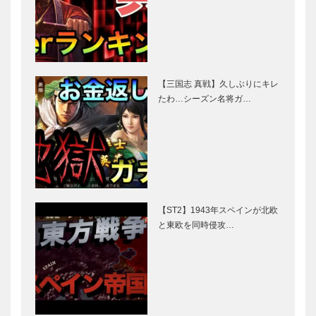
【三国志 真戦】久しぶりにキレ
たわ…シーズン名将ガ…
【ST2】1943年スペインが北欧
と東欧を同時侵攻…