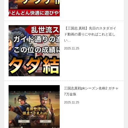
【三国志 真戦】先日のスタダガイ
ド動画の通りにやればこれと近し
い…
2025.11.25
三国志真戦pkシーズン名称2 ガチャ
7万金珠
2025.11.25