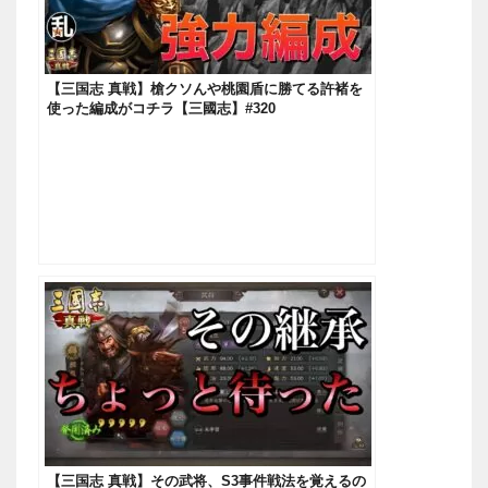
【三国志 真戦】槍クソんや桃園盾に勝てる許褚を
使った編成がコチラ【三國志】#320
【三国志 真戦】その武将、S3事件戦法を覚えるの