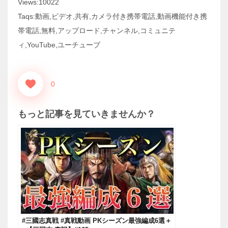
Views:10022
Taqs:動画,ビデオ,共有,カメラ付き携帯電話,動画機能付き携
帯電話,無料,アップロード,チャンネル,コミュニテ
ィ,YouTube,ユーチューブ
0
もっと記事を見ていきませんか？
#三國志真戦 #真戦動画 PKシーズン最強編成6選＋‪