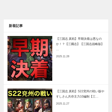
新着記事
【三国志 真戦】早期決着は悪なの
か！？【三國志】【三国志战略版】
…
2025.11.28
【三国志 真戦】S22兗州の戦い版や
すしさん共存主力10編制【三…
2025.11.27