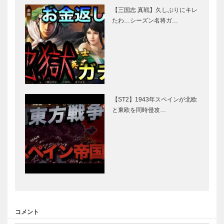
【三国志 真戦】久しぶりにキレ
たわ…シーズン名将ガ…
【ST2】1943年スペインが北欧
と東欧を同時侵攻…
コメント