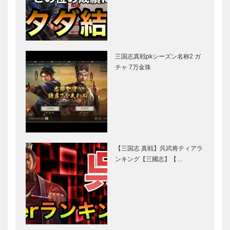
三国志真戦pkシーズン名称2 ガ
チャ 7万金珠
【三国志 真戦】呉武将ティアラ
ンキング【三國志】【…