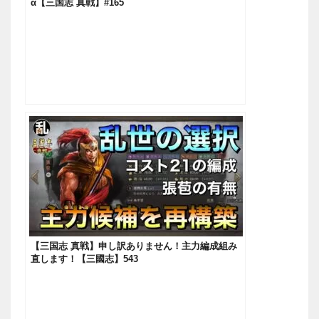
α‬【三国志 真戦】#165
【三国志 真戦】申し訳ありません！主力編成組み
直します！【三國志】543