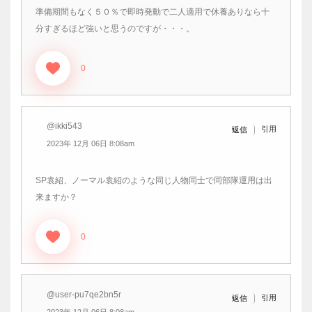
準備期間もなく５０％で即時発動で二人適用で休養ありなら十
分すぎるほど強いと思うのですが・・・。
0
@ikki543
引用
返信
2023年 12月 06日 8:08am
SP袁紹、ノーマル袁紹のような同じ人物同士で同部隊運用は出
来ますか？
0
@user-pu7qe2bn5r
引用
返信
2023年 12月 06日 8:08am