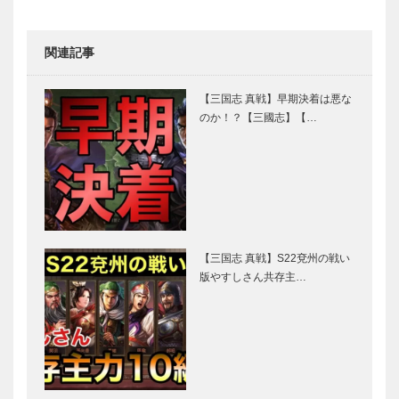
関連記事
【三国志 真戦】早期決着は悪な
のか！？【三國志】【…
【三国志 真戦】S22兗州の戦い
版やすしさん共存主…