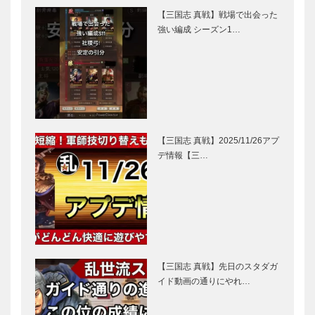
【三国志 真戦】戦場で出会った
強い編成 シーズン1…
【三国志 真戦】2025/11/26アプ
デ情報【三…
【三国志 真戦】先日のスタダガ
イド動画の通りにやれ…