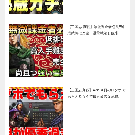
【三国志 真戦】無微課金者必見!!編
成武将は勿論、継承戦法も低排…
【三国志真戦】#26 今日のログボで
もらえる☆４で最も優秀な武将…