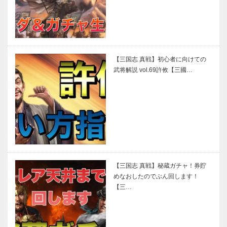
【三国志 真戦】初心者に向けての
武将解説 vol.69許攸【三國…
【三国志 真戦】秘蔵ガチャ！券貯
めなおしたのでぶん回します！
【三…