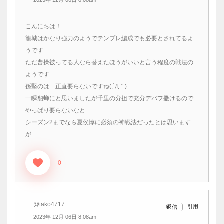
こんにちは！
籠城はかなり強力のようでテンプレ編成でも必要とされてるよ
うです
ただ曹操被ってる人なら替えたほうがいいと言う程度の戦法の
ようです
孫堅のは…正直要らないですね(;´Д｀)
一瞬貂蝉にと思いましたが千里の分担で充分デバフ撒けるので
やっぱり要らないなと
シーズン2までなら夏侯惇に必須の神戦法だったとは思います
が…
0
@tako4717
引用
返信
2023年 12月 06日 8:08am