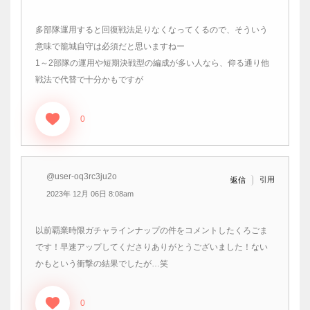
多部隊運用すると回復戦法足りなくなってくるので、そういう
意味で籠城自守は必須だと思いますねー
1～2部隊の運用や短期決戦型の編成が多い人なら、仰る通り他
戦法で代替で十分かもですが
0
@user-oq3rc3ju2o
引用
返信
2023年 12月 06日 8:08am
以前覇業時限ガチャラインナップの件をコメントしたくろごま
です！早速アップしてくださりありがとうございました！ない
かもという衝撃の結果でしたが…笑
0