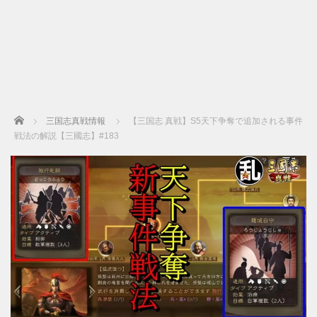
Home
三国志真戦情報
【三国志 真戦】S5天下争奪で追加される事件
戦法の解説【三國志】#183