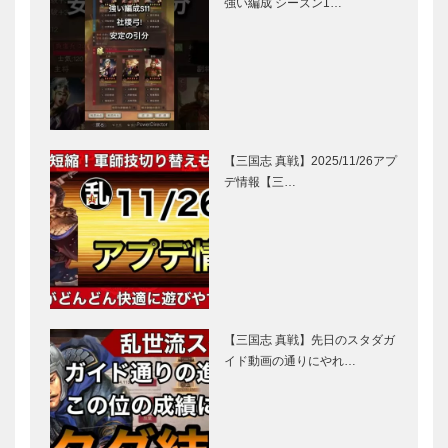
強い編成 シーズン1…
【三国志 真戦】2025/11/26アプ
デ情報【三…
【三国志 真戦】先日のスタダガ
イド動画の通りにやれ…