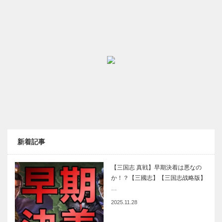
新着記事
【三国志 真戦】早期決着は悪なの
か！？【三國志】【三国志战略版】
…
2025.11.28