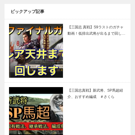
ピックアップ記事
【三国志 真戦】S9ラストのガチャ
動画！低排出武将が出るまで回し…
【三国志真戦】新武将、SP馬超紹
介、おすすめ編成 ＃さくら