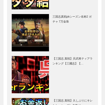
三国志真戦pkシーズン名称2 ガ
チャ 7万金珠
【三国志 真戦】呉武将ティアラ
ンキング【三國志】【…
【三国志 真戦】久しぶりにキレ