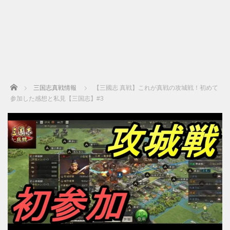
Home
三国志真戦情報
【三國志 真戦】これが真戦の攻城戦！初めて
参加した感想と私見【三国志】#3