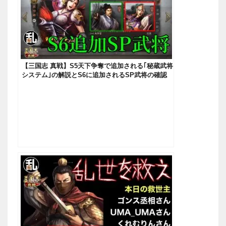
【三国志 真戦】S5天下争奪で追加される｢秘蔵武将
システム｣の解説とS6に追加されるSP武将の確認
【三國志】#180