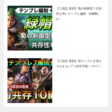
【三国志 真戦】蜀の制御型？共存
性を高いテンプレ編制「緑帽騎」
の…
【三国志 真戦】強テンプレを強さ
そのままに7つ共存可能！+3でフ…