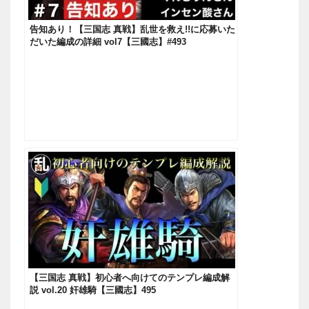
告知あり！【三国志 真戦】乱世を救え!!に応募いた
だいた編成の詳細 vol7【三國志】#493
【三国志 真戦】初心者へ向けてのテンプレ編成解
説 vol.20 奸雄騎【三國志】495