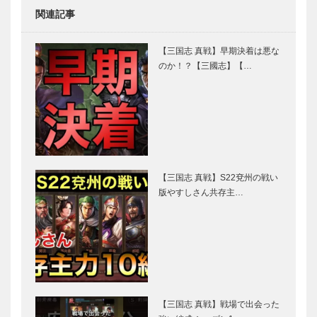
関連記事
【三国志 真戦】早期決着は悪な
のか！？【三國志】【…
【三国志 真戦】S22兗州の戦い
版やすしさん共存主…
【三国志 真戦】戦場で出会った