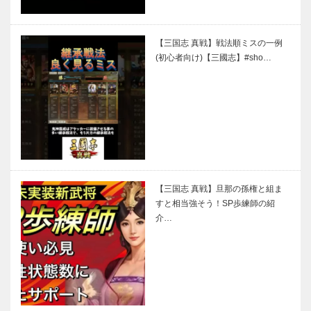
【三国志 真戦】戦法順ミスの一例
(初心者向け)【三國志】#sho…
【三国志 真戦】旦那の孫権と組ま
すと相当強そう！SP歩練師の紹
介…