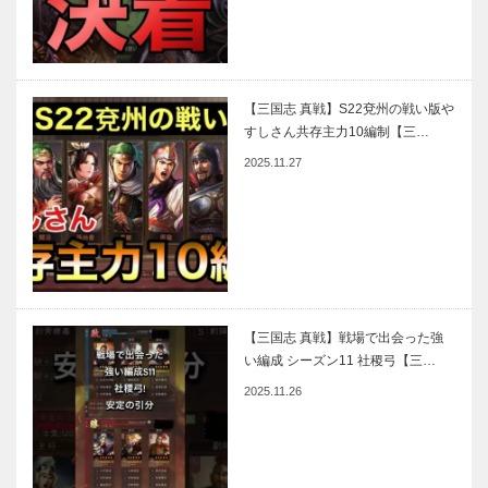
【三国志 真戦】S22兗州の戦い版や
すしさん共存主力10編制【三…
2025.11.27
【三国志 真戦】戦場で出会った強
い編成 シーズン11 社稷弓【三…
2025.11.26