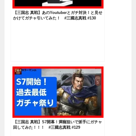
【三国志 真戦】あのYoutuberとガチ対決！と見せ
かけてガチャ引いてみた！ #三國志真戦 #130
【三国志 真戦】S7開幕！満寵狙いで派手にガチャ
回してみた！！！ #三國志真戦 #129