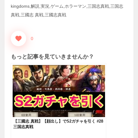
kingdoms,解説,実況,ゲーム,ホラーマン,三国志真戦,三国志
真戦,三國志 真戦,三國志真戦
0
もっと記事を見ていきませんか？
【三國志 真戦】【顔出し】でS2ガチャを引く #28
三国志真戦