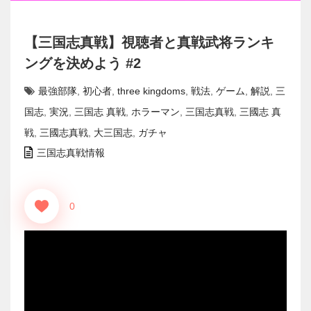
【三国志真戦】視聴者と真戦武将ランキ
ングを決めよう #2
最強部隊
,
初心者
,
three kingdoms
,
戦法
,
ゲーム
,
解説
,
三
国志
,
実況
,
三国志 真戦
,
ホラーマン
,
三国志真戦
,
三國志 真
戦
,
三國志真戦
,
大三国志
,
ガチャ
三国志真戦情報
0