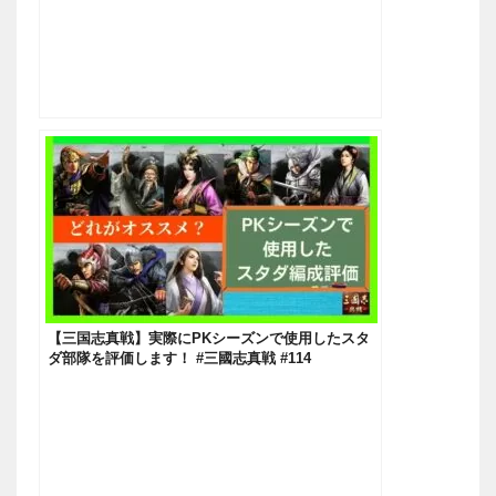
【三国志真戦】実際にPKシーズンで使用したスタ
ダ部隊を評価します！ #三國志真戦 #114