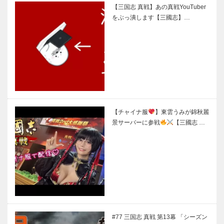
【三国志 真戦】あの真戦YouTuber
をぶっ潰します【三國志】…
【チャイナ服
】東雲うみが錦秋麗
景サーバーに参戦
【三國志 …
#77 三国志 真戦 第13幕 「シーズン