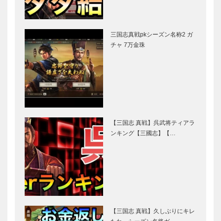
三国志真戦pkシーズン名称2 ガ
チャ 7万金珠
【三国志 真戦】呉武将ティアラ
ンキング【三國志】【…
【三国志 真戦】久しぶりにキレ