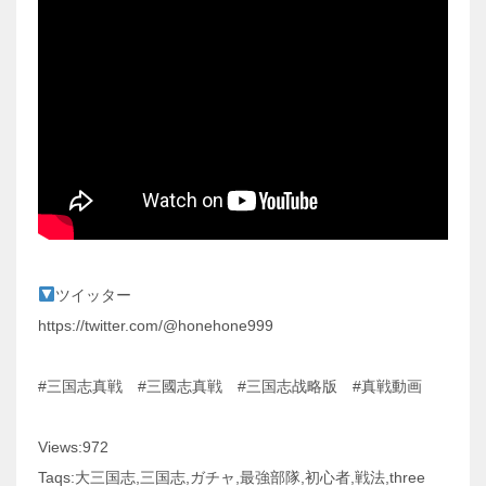
ツイッター
https://twitter.com/@honehone999
#三国志真戦 #三國志真戦 #三国志战略版 #真戦動画
Views:972
Taqs:大三国志,三国志,ガチャ,最強部隊,初心者,戦法,three