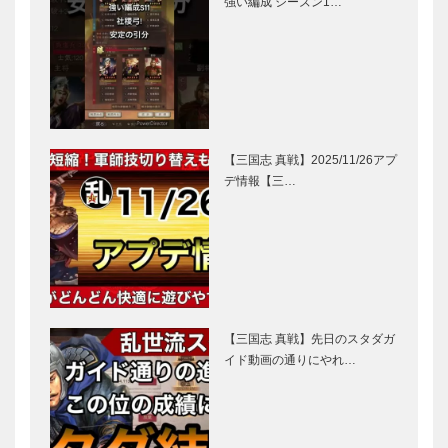
強い編成 シーズン1…
【三国志 真戦】2025/11/26アプ
デ情報【三…
【三国志 真戦】先日のスタダガ
イド動画の通りにやれ…