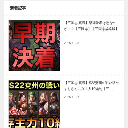
新着記事
【三国志 真戦】早期決着は悪なの
か！？【三國志】【三国志战略版】
…
2025.11.28
【三国志 真戦】S22兗州の戦い版や
すしさん共存主力10編制【三…
2025.11.27