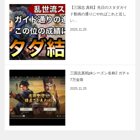
【三国志 真戦】先日のスタダガイ
ド動画の通りにやればこれと近し
い…
2025.11.25
三国志真戦pkシーズン名称2 ガチャ
7万金珠
2025.11.25