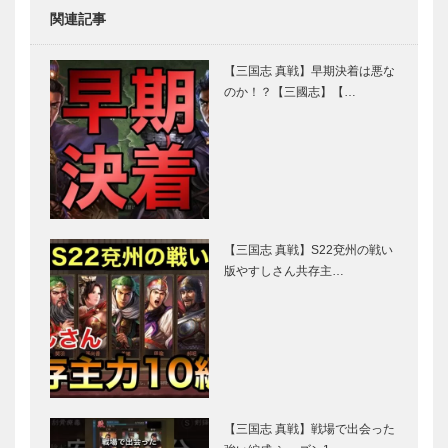
関連記事
【三国志 真戦】早期決着は悪な
のか！？【三國志】【…
【三国志 真戦】S22兗州の戦い
版やすしさん共存主…
【三国志 真戦】戦場で出会った