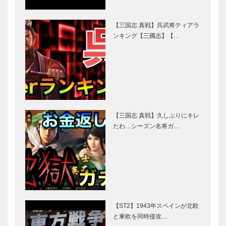
【三国志 真戦】呉武将ティアラ
ンキング【三國志】【…
【三国志 真戦】久しぶりにキレ
たわ…シーズン名将ガ…
【ST2】1943年スペインが北欧
と東欧を同時侵攻…