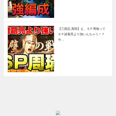
【三国志 真戦】え、ＳＰ周瑜って
ＳＰ諸葛亮より強いんちゃう！？
今…