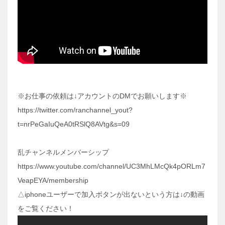
※お仕事の依頼は↓アカウントのDMでお願いします※
https://twitter.com/ranchannel_yout?
t=nrPeGaIuQeA0tRSlQ8AVtg&s=09
乱チャンネルメンバーシップ
https://www.youtube.com/channel/UC3MhLMcQk4pORLm7
VeapEYA/membership
△iphoneユーザーで加入ボタンが出ないという方は↓の動画
をご覧ください！