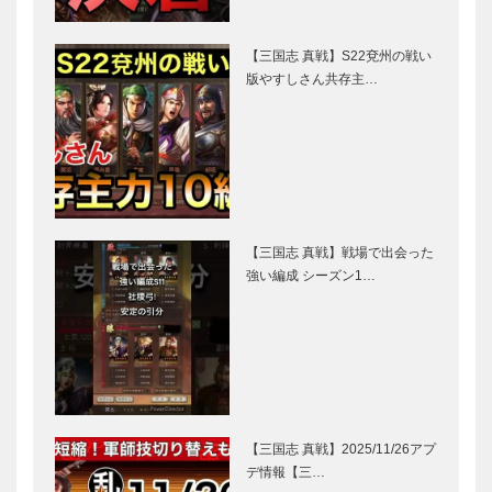
【三国志 真戦】S22兗州の戦い
版やすしさん共存主…
【三国志 真戦】戦場で出会った
強い編成 シーズン1…
【三国志 真戦】2025/11/26アプ
デ情報【三…