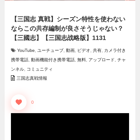
【三国志 真戦】シーズン特性を使わない
ならこの共存編制が良さそうじゃない？
【三國志】【三国志战略版】1131
YouTube
,
ユーチューブ
,
動画
,
ビデオ
,
共有
,
カメラ付き
携帯電話
,
動画機能付き携帯電話
,
無料
,
アップロード
,
チャ
ンネル
,
コミュニティ
三国志真戦情報
0