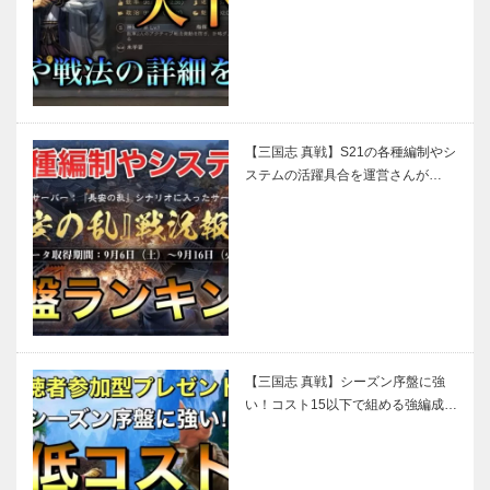
【三国志 真戦】S21の各種編制やシ
ステムの活躍具合を運営さんが…
【三国志 真戦】シーズン序盤に強
い！コスト15以下で組める強編成…