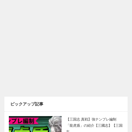
ピックアップ記事
【三国志 真戦】強テンプレ編制
「龍虎盾」の紹介【三國志】【三国
志…