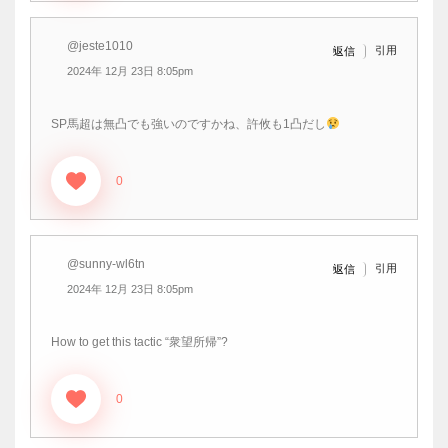
@jeste1010
引用
返信
2024年 12月 23日 8:05pm
SP馬超は無凸でも強いのですかね、許攸も1凸だし
0
@sunny-wl6tn
引用
返信
2024年 12月 23日 8:05pm
How to get this tactic “衆望所帰”?
0