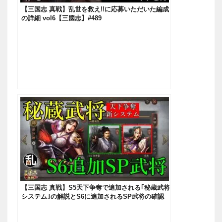
【三国志 真戦】乱世を救え!!に応募いただいた編成
の詳細 vol6【三國志】#489
【三国志 真戦】S5天下争奪で追加される｢秘蔵武将
システム｣の解説とS6に追加されるSP武将の確認
【三國志】#180