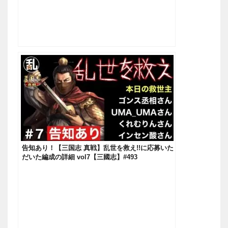
告知あり！【三国志 真戦】乱世を救え!!に応募いた
だいた編成の詳細 vol7【三國志】#493