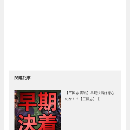
関連記事
【三国志 真戦】早期決着は悪な
のか！？【三國志】【…