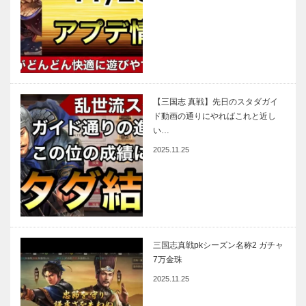
【三国志 真戦】先日のスタダガイ
ド動画の通りにやればこれと近し
い…
2025.11.25
三国志真戦pkシーズン名称2 ガチャ
7万金珠
2025.11.25