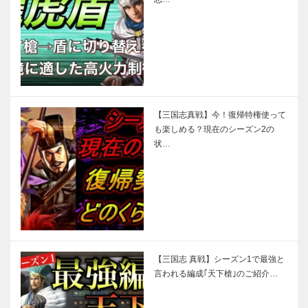
【三国志真戦】今！復帰特権使って
も楽しめる？現在のシーズン2の
状…
【三国志 真戦】シーズン1で最強と
言われる編成｢天下槍｣のご紹介…