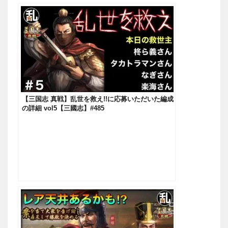
【三国志 真戦】乱世を救え!!に応募いただいた編成
の詳細 vol5【三國志】#485