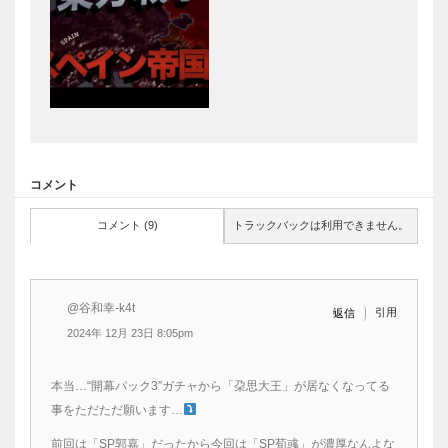
コメント
コメント (9)
トラックバックは利用できません。
@谷和幸-k4t
引用
返信
2024年 12月 23日 8:05pm
本当…“開幕パック3”ガチャから「朶思大王」が居なくなってる
事をただただ願います…
前回は「SP郭嘉」だったから今回は「SP荀彧」が濃厚なんよな