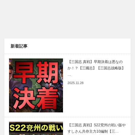
新着記事
【三国志 真戦】早期決着は悪なの
か！？【三國志】【三国志战略版】
…
2025.11.28
【三国志 真戦】S22兗州の戦い版や
すしさん共存主力10編制【三…