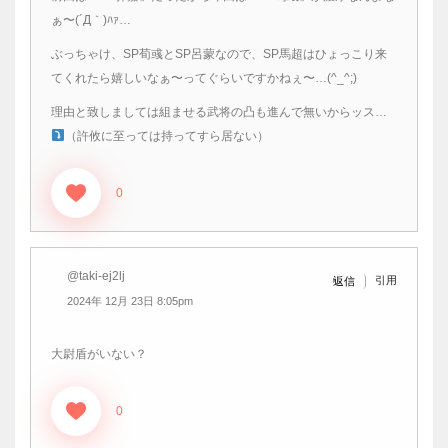
ぁ〜(´Д｀)ﾊｧ…
ぶっちゃけ、SP荀彧とSP呂蒙なので、SP馬超はひょっこり来
てくれたら嬉しいなぁ〜ってぐらいですかねぇ〜…(^_^;)
理由と致しましては組ませる武将の凸も進んで無いからッス…
（許攸に至っては持ってすら居ない）
0
@taki-ej2lj
引用
返信
2024年 12月 23日 8:05pm
大尉盾がいない？
0