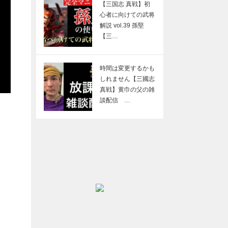
【三国志 真戦】初
心者に向けての武将
解説 vol.39 孫堅
【三…
時間は変更するかも
しれません【三國志
真戦】黄巾の父の雑
談配信 …