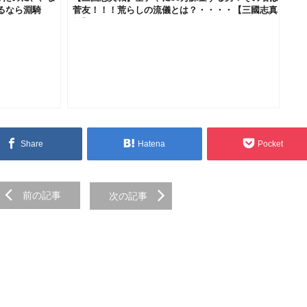
るなら淵騎
菅友！！！荒らしの流儀とは？・・・・【三國志真
戦】
Share
Hatena
Pocket
前の記事
次の記事