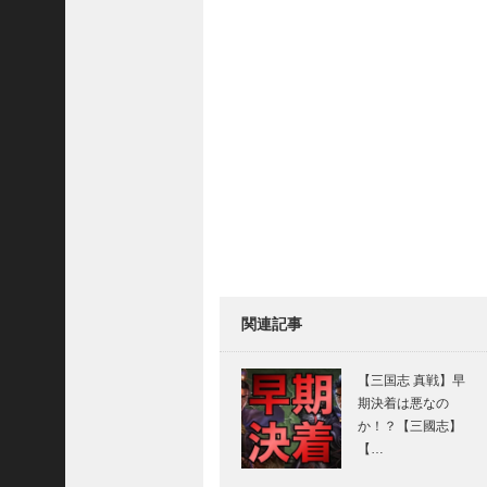
三
国
志
真
戦
】
S
8
か
ら
組
め
る
よ
関連記事
う
に
な
【三国志 真戦】早
っ
期決着は悪なの
た
か！？【三國志】
S
【…
P