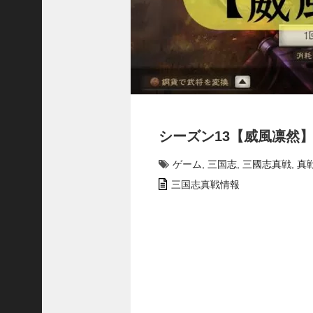
で
使
っ
て
み
た
い
！
究
シーズン13【威風凛然
極
劉
ゲーム
,
三国志
,
三國志真戦
,
真
曄
飛
三国志真戦情報
熊
【
三
國
志
】
【
三
国