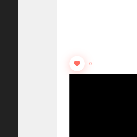
志
战
略
版
】
1
2
1
3
0
【
三
国
志
真
戦
】
ま
だ
間