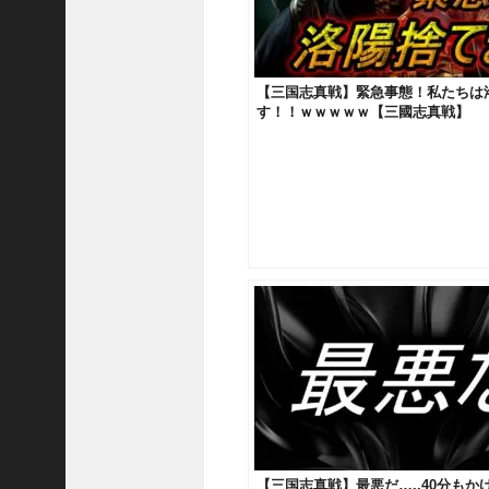
ア
プ
ロ
ー
【三国志真戦】緊急事態！私たちは
チ
す！！ｗｗｗｗｗ【三國志真戦】
の
登
場
！
S
P
孫
堅
の
固
有
戦
法
が
面
白
【三国志真戦】最悪だ…..40分もか