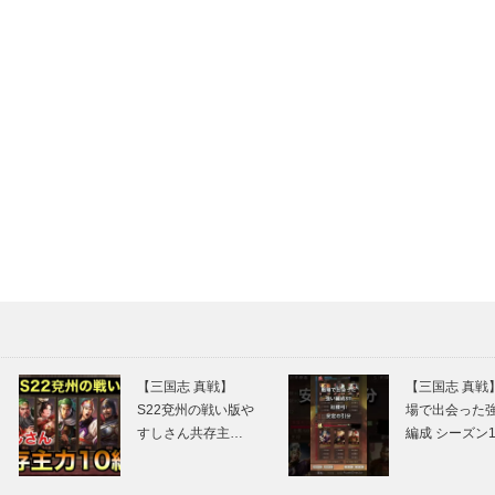
【三国志 真戦】
【三国志 真戦
S22兗州の戦い版や
場で出会った
すしさん共存主…
編成 シーズン