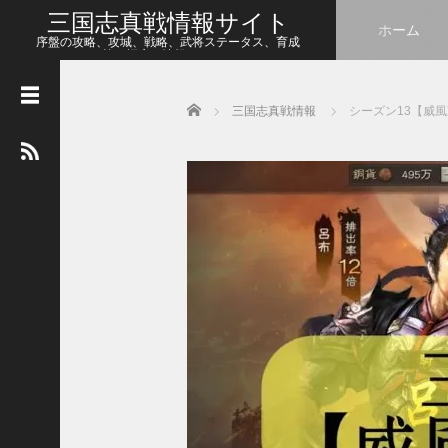
三国志真戦情報サイト
ホーム
序盤の攻略、攻城、戦略、武将ステータス、育成
等、幅広い情報をシェア
Home
三国志真戦情報
シーズン13【威
人
気
の
記
事
【
三
国
志
真
戦
】
こ
の
状
態