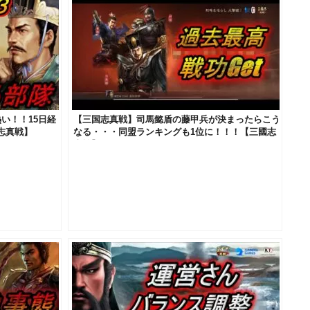
い！！15日経
【三国志真戦】司馬懿盾の藤甲兵が決まったらこう
志真戦】
なる・・・同盟ランキングも1位に！！！【三國志
真戦】