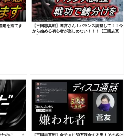
洛陽を捨てま
【三国志真戦】運営さん！バランス調整して！！今
から始める初心者が楽しめない！！！【三國志真
戦】
けたのに、、ま
【三国志真戦】全チャに50万課金する男！その名は