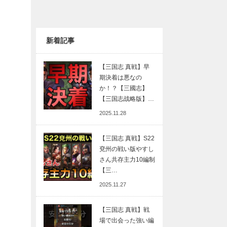
新着記事
【三国志 真戦】早
期決着は悪なの
か！？【三國志】
【三国志战略版】…
2025.11.28
【三国志 真戦】S22
兗州の戦い版やすし
さん共存主力10編制
【三…
2025.11.27
【三国志 真戦】戦
場で出会った強い編