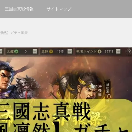
三国志真戦情報
サイトマップ
風凛然】ガチャ風景