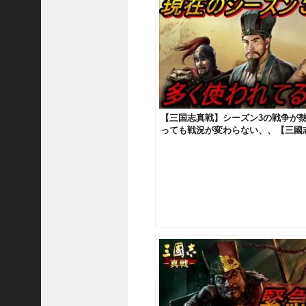
国
志
战
略
版
】
1
0
【三国志真戦】シーズン3の戦争が熱
7
っても戦況が変わらない、、【三國
6
【
三
国
志
真
戦
】
新
た
な