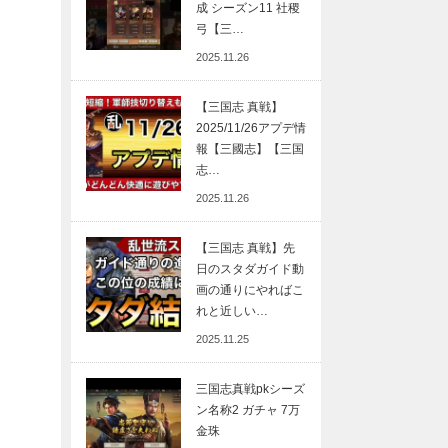
成 シーズン11 社稷
弓【三…
2025.11.26
【三国志 真戦】
2025/11/26アプデ情
報【三國志】【三国
志…
2025.11.26
【三国志 真戦】先
日のスタダガイド動
画の通りにやればこ
れと近しい…
2025.11.25
三国志真戦pkシーズ
ン名称2 ガチャ 7万
金珠