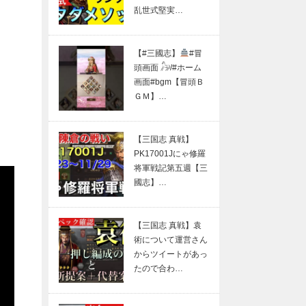
乱世式堅実…
【#三國志】
#冒
頭画面 𓃗/#ホーム
画面#bgm【冒頭Ｂ
ＧＭ】…
【三国志 真戦】
PK17001Jにゃ修羅
将軍戦記第五週【三
國志】…
【三国志 真戦】袁
術について運営さん
からツイートがあっ
たので合わ…