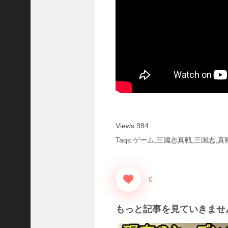
に
合
う
！
S
1
7
陳
倉
の
戦
い
Views:984
の
予
Taqs:ゲーム,三國志真戦,三国志,真
習
【
三
0
國
志
】
もっと記事を見ていきませ
【
三