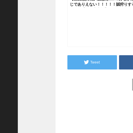
い
じでありえない！！！！！賊狩りす
！
馬！！【三國志真戦】
【
三
國
志
】
【
三
国
Tweet
志
战
略
Post
版
navigation
】
1
2
7
9
【