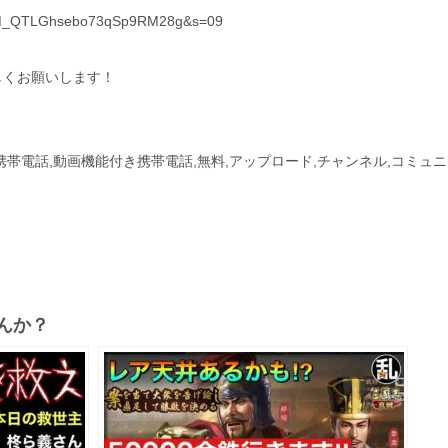
?t=M_QTLGhsebo73qSp9RM28g&s=09
しくお願いします！
付き携帯電話,動画機能付き携帯電話,無料,アップロード,チャンネル,コミュ
んか？