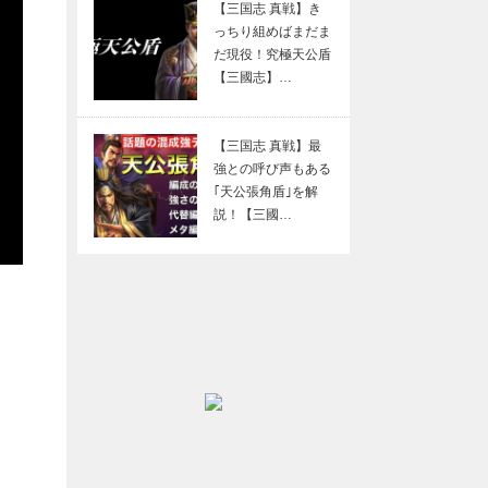
【三国志 真戦】き
っちり組めばまだま
だ現役！究極天公盾
【三國志】…
【三国志 真戦】最
強との呼び声もある
｢天公張角盾｣を解
説！【三國…