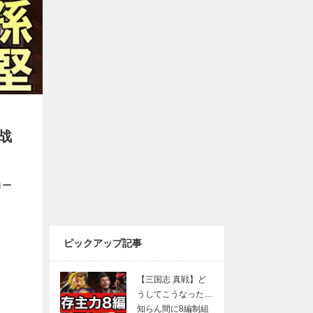
战
ロー
ピックアップ記事
【三国志 真戦】ど
うしてこうなった…
知らん間に8編制組