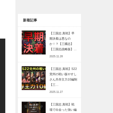
新着記事
【三国志 真戦】早
期決着は悪なの
か！？【三國志】
【三国志战略版】…
2025.11.28
【三国志 真戦】S22
兗州の戦い版やすし
さん共存主力10編制
【三…
2025.11.27
【三国志 真戦】戦
場で出会った強い編