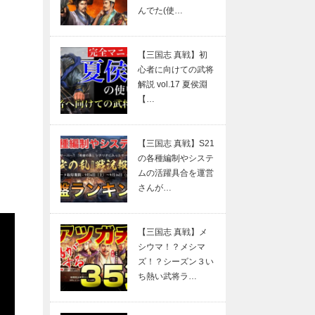
んでた(使…
【三国志 真戦】初
心者に向けての武将
解説 vol.17 夏侯淵
【…
【三国志 真戦】S21
の各種編制やシステ
ムの活躍具合を運営
さんが…
【三国志 真戦】メ
シウマ！？メシマ
ズ！？シーズン３い
ち熱い武将ラ…