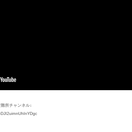
難所チャンネル↓
i=DJI2uimnUhInYDgc