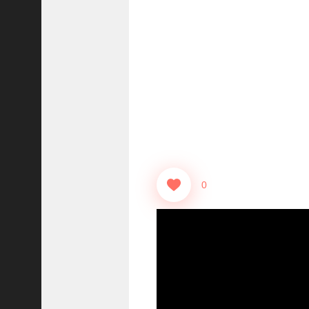
志
战
略
版
】
1
2
1
3
【
三
0
国
志
真
戦
】
ま
だ
間