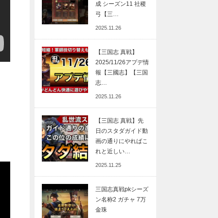
成 シーズン11 社稷
弓【三…
2025.11.26
【三国志 真戦】
2025/11/26アプデ情
報【三國志】【三国
志…
2025.11.26
【三国志 真戦】先
日のスタダガイド動
画の通りにやればこ
れと近しい…
2025.11.25
三国志真戦pkシーズ
ン名称2 ガチャ 7万
金珠