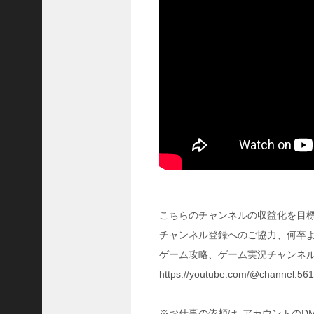
に
合
う
！
S
1
7
陳
倉
の
戦
い
の
予
習
こちらのチャンネルの収益化を目
【
チャンネル登録へのご協力、何卒
三
國
ゲーム攻略、ゲーム実況チャンネル
志
https://youtube.com/@channel.5
】
【
三
※お仕事の依頼は↓アカウントのD