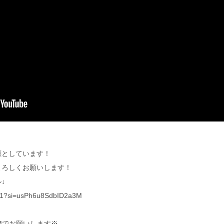
標としています！
よろしくお願いします！
↓
611?si=usPh6u8SdbID2a3M
Mでお願いします※