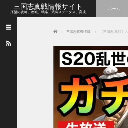
三国志真戦情報サイト
ホーム
序盤の攻略、攻城、戦略、武将ステータス、育成
等、幅広い情報をシェア
Home
三国志真戦情報
【三国志 真戦】
人
気
の
記
事
【
三
国
志
真
戦
】
こ
の
状
態