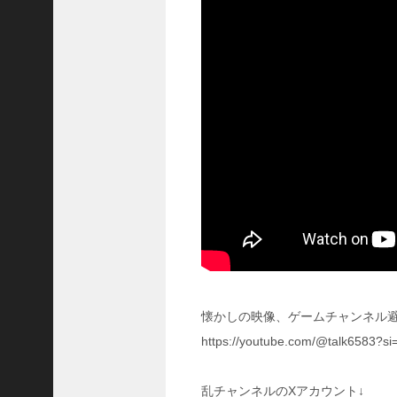
い
！
【
三
國
志
】
【
三
国
志
战
略
版
】
1
2
懐かしの映像、ゲームチャンネル避
7
https://youtube.com/@talk6583?s
9
【
乱チャンネルのXアカウント↓