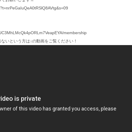
yout?t=nrPeGaIuQeA0tRSlQ8AVtg&s=09
nel/UC3MhLMcQk4pORLm7VeapEYA/membership
が出ないという方は↓の動画をご覧ください！