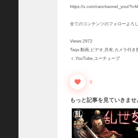
三
https://x.com/ranchannel_yout
国
志
真
全てのコンテンツのフォローよろ
戦
】
Views:2972
S
8
Taqs:動画,ビデオ,共有,カメラ
か
ィ,YouTube,ユーチューブ
ら
組
め
る
0
よ
う
もっと記事を見ていきませ
に
な
っ
た
S
P