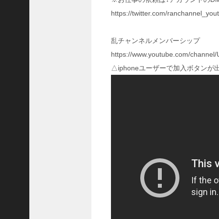
国
https://twitter.com/ranchannel_
志
战
略
乱チャンネルメンバーシップ
版
https://www.youtube.com/chan
】
△iphoneユーザーで加入ボタン
1
0
7
6
【
三
国
志
真
戦
】
新
た
な