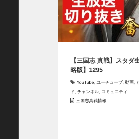
で
使
っ
て
み
た
い
！
究
【三国志 真戦】スタダ
極
劉
略版】1295
曄
飛
YouTube
,
ユーチューブ
,
動画
,
熊
ド
,
チャンネル
,
コミュニティ
【
三
三国志真戦情報
國
志
】
【
三
国