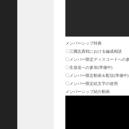
ア
プ
ロ
ー
チ
の
登
メンバーシップ特典
場
〇三國志真戦における編成相談
！
〇メンバー限定ディスコードへの
S
P
〇生放送への参加(準備中)
孫
〇メンバー限定動画＆配信(準備中)
堅
〇メンバー限定絵文字の使用
の
固
メンバーシップ紹介動画
有
戦
法
が
面
白