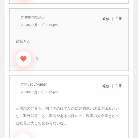
@stsicmr2205
引用
返信
2024年 3月 02日 8:05pm
鉄板きたー
0
@musouryunen
引用
返信
2024年 3月 02日 8:05pm
三国志の世界も、同じ国のはずなのに関羽派と諸葛亮派みたい
な、案外武将ごとに派閥があるっぽいの、現実の大企業とかの
会社員と大して変わらないな…