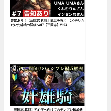
告知あり！【三国志 真戦】乱世を救え!!に応募いた
だいた編成の詳細 vol7【三國志】#493
【三国志 真戦】初心者へ向けてのテンプレ編成解