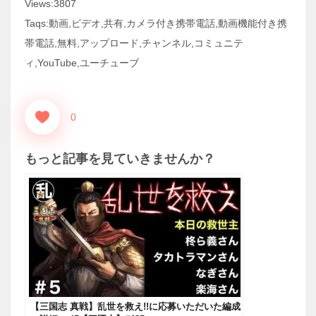
Views:3807
Taqs:動画,ビデオ,共有,カメラ付き携帯電話,動画機能付き携
帯電話,無料,アップロード,チャンネル,コミュニテ
ィ,YouTube,ユーチューブ
0
もっと記事を見ていきませんか？
【三国志 真戦】乱世を救え!!に応募いただいた編成