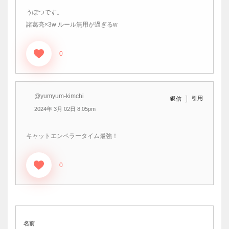
うぽつです。
諸葛亮×3w ルール無用が過ぎるw
0
@yumyum-kimchi
引用
返信
2024年 3月 02日 8:05pm
キャットエンペラータイム最強！
0
名前