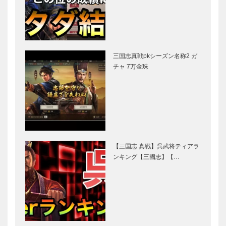
三国志真戦pkシーズン名称2 ガ
チャ 7万金珠
【三国志 真戦】呉武将ティアラ
ンキング【三國志】【…