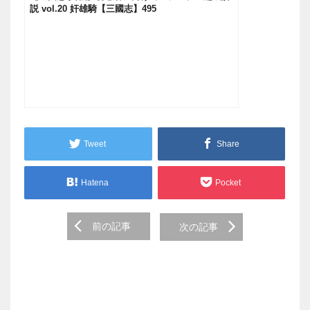
説 vol.20 奸雄騎【三國志】495
Tweet
Share
Hatena
Pocket
Post
前の記事
次の記事
navigation