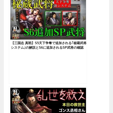
【三国志 真戦】S5天下争奪で追加される｢秘蔵武将
システム｣の解説とS6に追加されるSP武将の確認
【三國志】#180