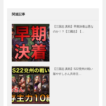
関連記事
【三国志 真戦】早期決着は悪な
のか！？【三國志】【…
【三国志 真戦】S22兗州の戦い
版やすしさん共存主…