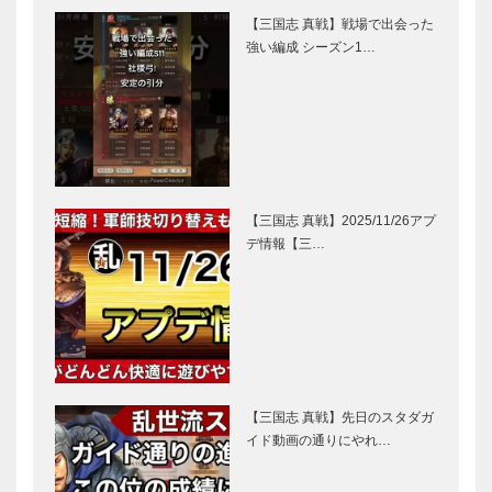
【三国志 真戦】戦場で出会った
強い編成 シーズン1…
【三国志 真戦】2025/11/26アプ
デ情報【三…
【三国志 真戦】先日のスタダガ
イド動画の通りにやれ…