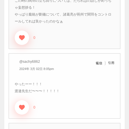
この時の関羽の立ち回りについては、たらればの話しがめっち
ゃ妄想捗る！
やっぱり龐統が劉備について、諸葛亮が荊州で関羽をコントロ
ールしてれば良かったのかなぁ
0
@sachy6862
引用
返信
2024年 3月 02日 8:05pm
やったーー！！！
渡邉先生だ〜〜〜！！！！！
0