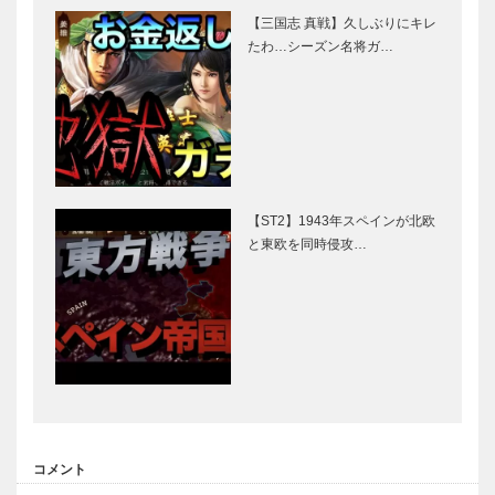
【三国志 真戦】久しぶりにキレ
たわ…シーズン名将ガ…
【ST2】1943年スペインが北欧
と東欧を同時侵攻…
コメント