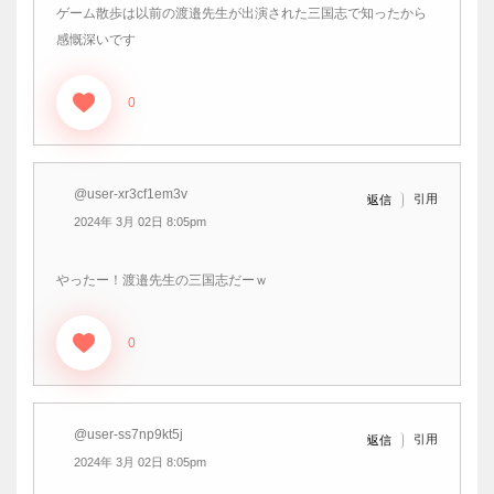
ゲーム散歩は以前の渡邉先生が出演された三国志で知ったから
感慨深いです
0
@user-xr3cf1em3v
引用
返信
2024年 3月 02日 8:05pm
やったー！渡邉先生の三国志だーｗ
0
@user-ss7np9kt5j
引用
返信
2024年 3月 02日 8:05pm