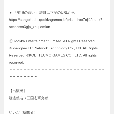
▼ 「樊城の戦い」 詳細は下記のURLから
https://sangokushi.qookkagames.jp/prism-lroe7ojj#/index?
access=s3gjp_zhujiemian
🄫Qookka Entertainment Limited. All Rights Reserved.
©Shanghai TCI Network Technology Co., Ltd. All Rights
Reserved. ©KOEI TECMO GAMES CO., LTD. All rights
reserved.
＝＝＝＝＝＝＝＝＝＝＝＝＝＝＝＝＝＝＝＝＝＝＝＝＝＝＝
＝＝＝＝＝＝＝＝
【出演者】
渡邉義浩（三国志研究者）
いいだ（編集者）