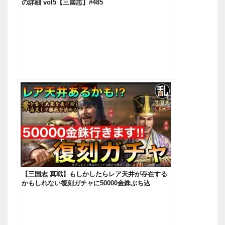
の詳細 vol5【三國志】#485
【三国志 真戦】もしかしたらレア天井が存在する
かもしれない復刻ガチャに50000金銖ぶち込
む！！！【三國志】#451