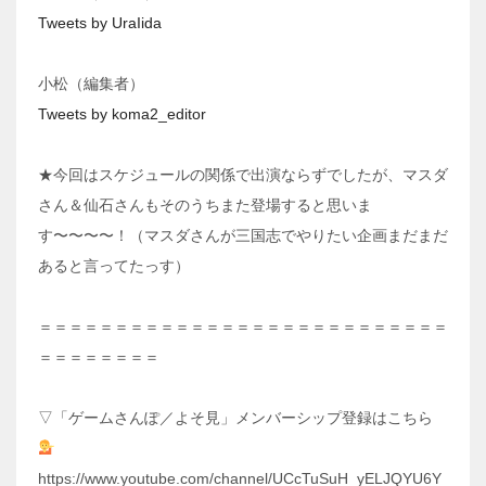
Tweets by UraIida
小松（編集者）
Tweets by koma2_editor
★今回はスケジュールの関係で出演ならずでしたが、マスダ
さん＆仙石さんもそのうちまた登場すると思いま
す〜〜〜〜！（マスダさんが三国志でやりたい企画まだまだ
あると言ってたっす）
＝＝＝＝＝＝＝＝＝＝＝＝＝＝＝＝＝＝＝＝＝＝＝＝＝＝＝
＝＝＝＝＝＝＝＝
▽「ゲームさんぽ／よそ見」メンバーシップ登録はこちら
https://www.youtube.com/channel/UCcTuSuH_yELJQYU6Y