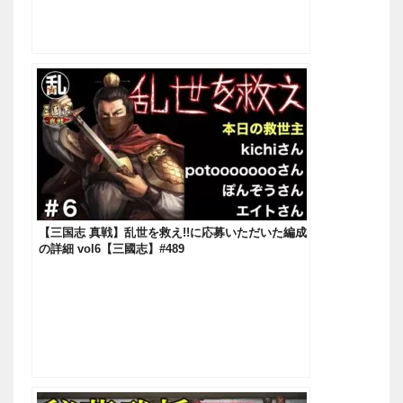
【三国志 真戦】乱世を救え!!に応募いただいた編成
の詳細 vol6【三國志】#489