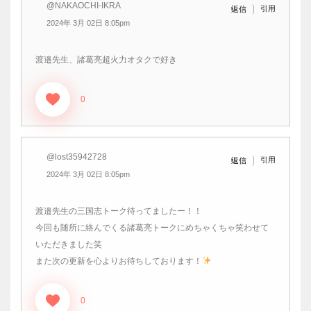
@NAKAOCHI-IKRA
引用
返信
2024年 3月 02日 8:05pm
渡邉先生、諸葛亮超火力オタクで好き
0
@lost35942728
引用
返信
2024年 3月 02日 8:05pm
渡邉先生の三国志トーク待ってましたー！！
今回も随所に絡んでくる諸葛亮トークにめちゃくちゃ笑わせて
いただきました笑
また次の更新を心よりお待ちしております！
0