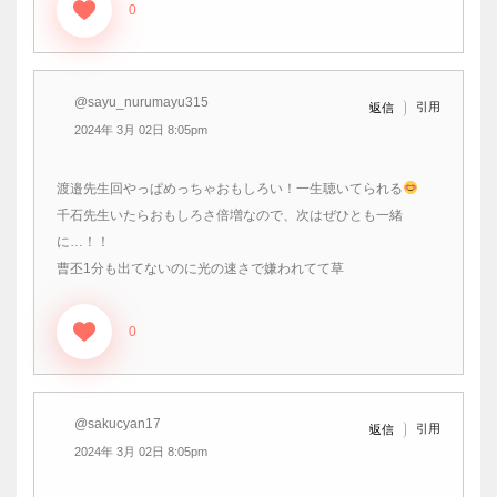
0
@sayu_nurumayu315
引用
返信
2024年 3月 02日 8:05pm
渡邉先生回やっぱめっちゃおもしろい！一生聴いてられる
千石先生いたらおもしろさ倍増なので、次はぜひとも一緒
に…！！
曹丕1分も出てないのに光の速さで嫌われてて草
0
@sakucyan17
引用
返信
2024年 3月 02日 8:05pm