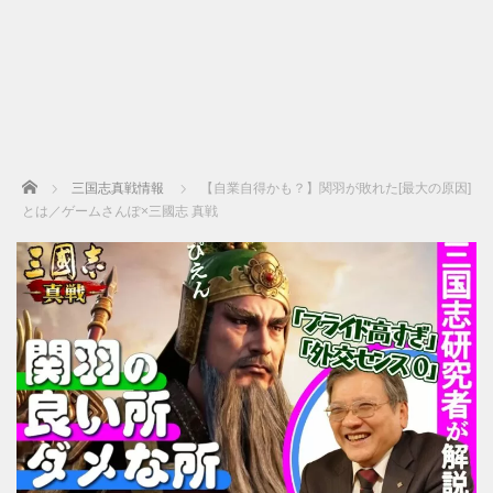
Home
三国志真戦情報
【自業自得かも？】関羽が敗れた[最大の原因]
とは／ゲームさんぽ×三國志 真戦