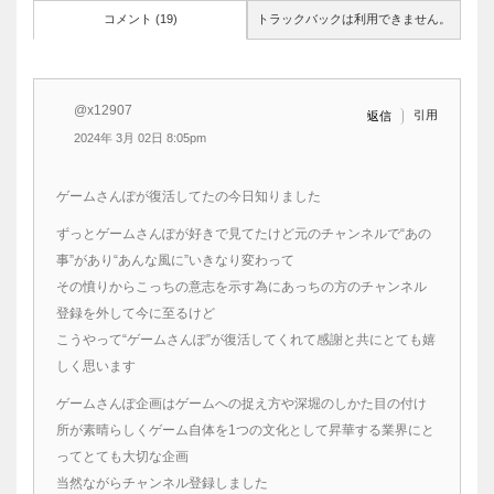
コメント (19)
トラックバックは利用できません。
@x12907
引用
返信
2024年 3月 02日 8:05pm
ゲームさんぽが復活してたの今日知りました
ずっとゲームさんぽが好きで見てたけど元のチャンネルで“あの
事”があり“あんな風に”いきなり変わって
その憤りからこっちの意志を示す為にあっちの方のチャンネル
登録を外して今に至るけど
こうやって“ゲームさんぽ”が復活してくれて感謝と共にとても嬉
しく思います
ゲームさんぽ企画はゲームへの捉え方や深堀のしかた目の付け
所が素晴らしくゲーム自体を1つの文化として昇華する業界にと
ってとても大切な企画
当然ながらチャンネル登録しました