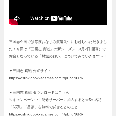
三国志企画では毎度おなじみ渡邉先生にお越しいただきまし
た！今回は『三國志 真戦』の新シーズン（3月2日 開幕）で
舞台となっている「樊城の戦い」についてみていきます〜！
▼三國志 真戦 公式サイト
https://oslink.qookkagames.com/r/pEngN6RR
▼三國志 真戦 ダウンロードはこちら
※キャンペーン中！記念サーバーに加入すると☆5の名将
「関羽」「呂蒙」を無料で試せるとのこと
https://oslink.qookkagames.com/r/pEngN6RR