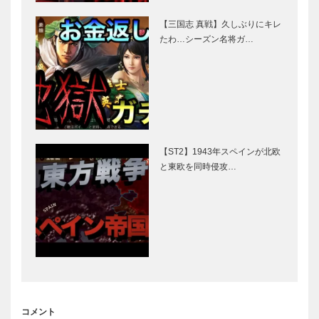
【三国志 真戦】久しぶりにキレ
たわ…シーズン名将ガ…
【ST2】1943年スペインが北欧
と東欧を同時侵攻…
コメント