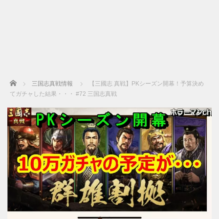
Home
三国志真戦情報
【三國志 真戦】PKシーズン開幕！予算決め
てガチャした結果・・・ #72 三国志真戦