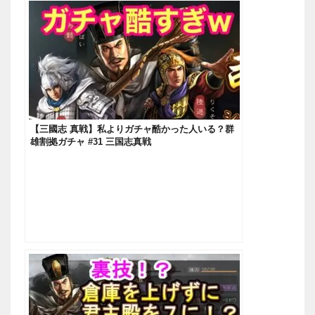
【三國志 真戦】私よりガチャ酷かった人いる？群
雄割拠ガチャ #31 三国志真戦