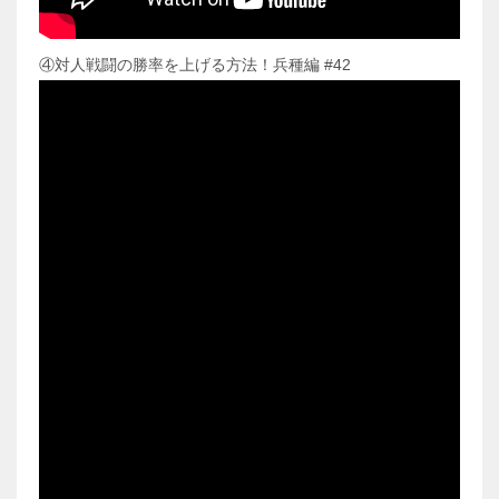
④対人戦闘の勝率を上げる方法！兵種編 #42