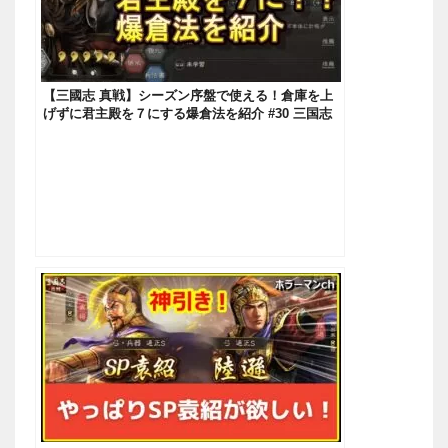
【三國志 真戦】シーズン序盤で使える！倉庫を上
げずに君主殿を７にする爆倉法を紹介 #30 三国志
真戦