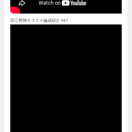
⑤三勢陣オススメ編成紹介 #47