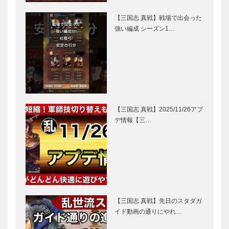
【三国志 真戦】戦場で出会った
強い編成 シーズン1…
【三国志 真戦】2025/11/26アプ
デ情報【三…
【三国志 真戦】先日のスタダガ
イド動画の通りにやれ…