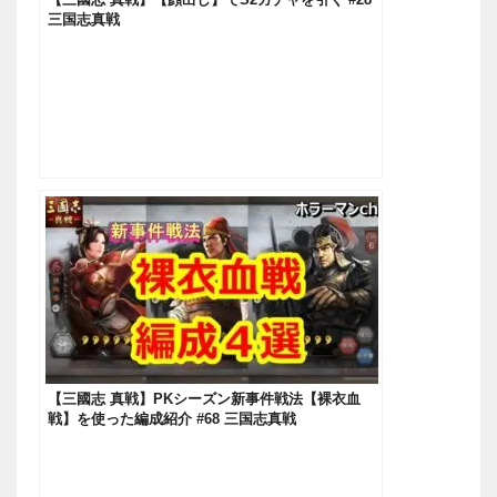
三国志真戦
【三國志 真戦】PKシーズン新事件戦法【裸衣血
戦】を使った編成紹介 #68 三国志真戦