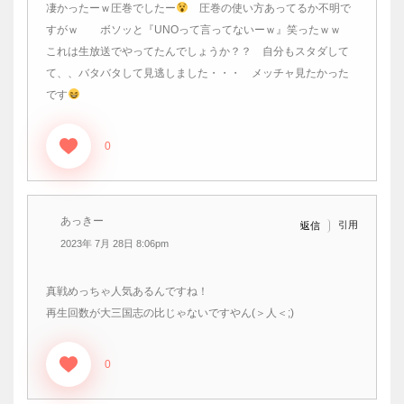
凄かったーｗ圧巻でしたー
圧巻の使い方あってるか不明で
すがｗ ボソッと『UNOって言ってないーｗ』笑ったｗｗ
これは生放送でやってたんでしょうか？？ 自分もスタダして
て、、バタバタして見逃しました・・・ メッチャ見たかった
です
0
あっきー
引用
返信
2023年 7月 28日 8:06pm
真戦めっちゃ人気あるんですね！
再生回数が大三国志の比じゃないですやん(＞人＜;)
0