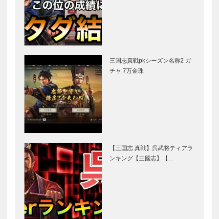
三国志真戦pkシーズン名称2 ガ
チャ 7万金珠
【三国志 真戦】呉武将ティアラ
ンキング【三國志】【…