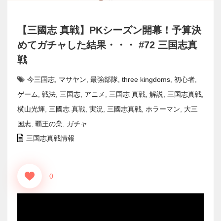
【三國志 真戦】PKシーズン開幕！予算決
めてガチャした結果・・・ #72 三国志真
戦
今三国志
,
マサヤン
,
最強部隊
,
three kingdoms
,
初心者
,
ゲーム
,
戦法
,
三国志
,
アニメ
,
三国志 真戦
,
解説
,
三国志真戦
,
横山光輝
,
三國志 真戦
,
実況
,
三國志真戦
,
ホラーマン
,
大三
国志
,
覇王の業
,
ガチャ
三国志真戦情報
0