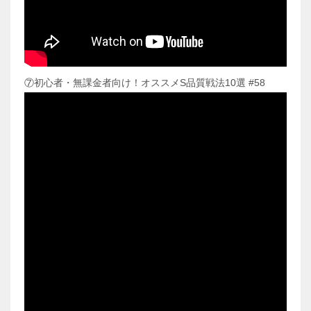
⑦初心者・無課金者向け！オススメS品質戦法10選 #58