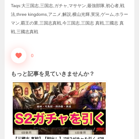
Taqs:大三国志,三国志,ガチャ,マサヤン,最強部隊,初心者,戦
法,three kingdoms,アニメ,解説,横山光輝,実況,ゲーム,ホラー
マン,覇王の業,三国志真戦,今三国志,三国志 真戦,三國志 真
戦,三國志真戦
0
もっと記事を見ていきませんか？
【三國志 真戦】【顔出し】でS2ガチャを引く #28