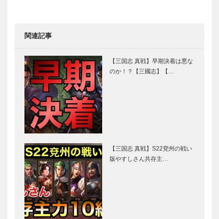
関連記事
【三国志 真戦】早期決着は悪な
のか！？【三國志】【…
【三国志 真戦】S22兗州の戦い
版やすしさん共存主…