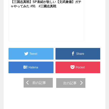
【三国志真戦】SP袁紹が欲しい【文武兼備】ガチ
ャやってみた #91 #三國志真戦
Tweet
Share
Hatena
Pocket
Post
前の記事
次の記事
navigation