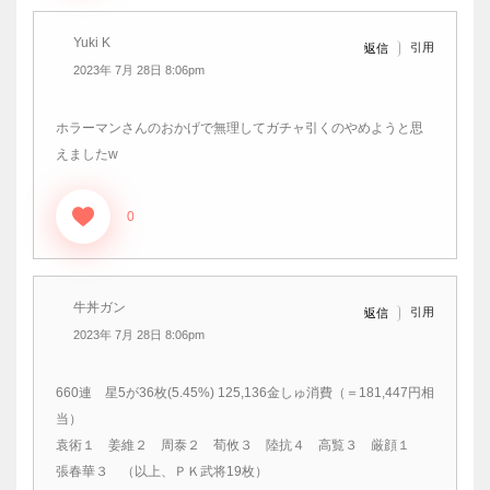
Yuki K
引用
返信
2023年 7月 28日 8:06pm
ホラーマンさんのおかげで無理してガチャ引くのやめようと思
えましたw
0
牛丼ガン
引用
返信
2023年 7月 28日 8:06pm
660連 星5が36枚(5.45%) 125,136金しゅ消費（＝181,447円相
当）
袁術１ 姜維２ 周泰２ 荀攸３ 陸抗４ 高覧３ 厳顔１
張春華３ （以上、ＰＫ武将19枚）