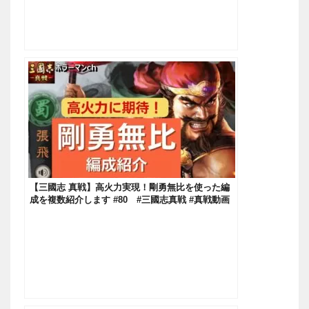
【三國志 真戦】高火力実現！剛勇無比を使った編
成を複数紹介します #80 #三國志真戦 #真戦動画