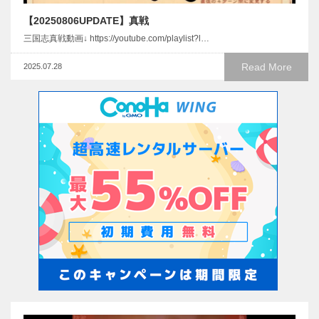
【20250806UPDATE】真戦
三国志真戦動画↓ https://youtube.com/playlist?l…
Read More
2025.07.28