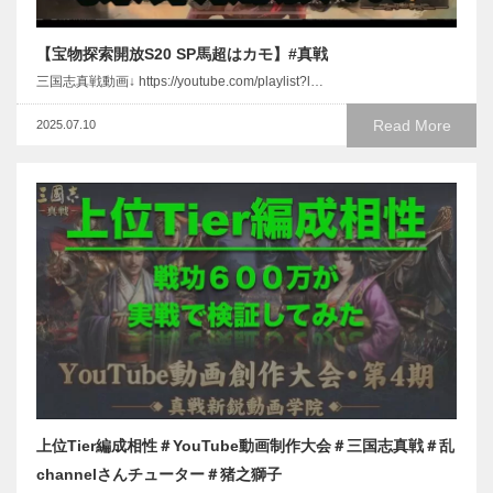
【宝物探索開放S20 SP馬超はカモ】#真戦
三国志真戦動画↓ https://youtube.com/playlist?l…
Read More
2025.07.10
上位Tier編成相性＃YouTube動画制作大会＃三国志真戦＃乱
channelさんチューター＃猪之獅子