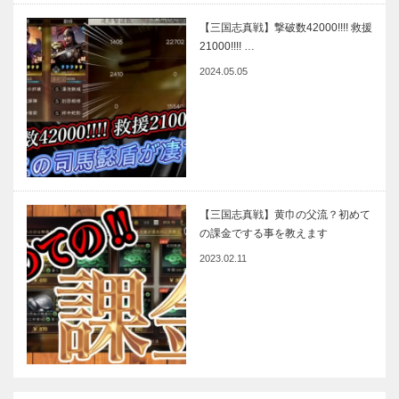
【三国志真戦】撃破数42000!!!! 救援
21000!!!! …
2024.05.05
【三国志真戦】黄巾の父流？初めて
の課金でする事を教えます
2023.02.11