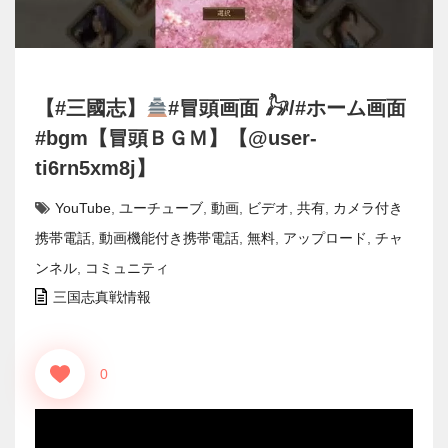
【#三國志】
#冒頭画面 𓃗/#ホーム画面
#bgm【冒頭ＢＧＭ】【@user-
ti6rn5xm8j】
YouTube
,
ユーチューブ
,
動画
,
ビデオ
,
共有
,
カメラ付き
携帯電話
,
動画機能付き携帯電話
,
無料
,
アップロード
,
チャ
ンネル
,
コミュニティ
三国志真戦情報
0