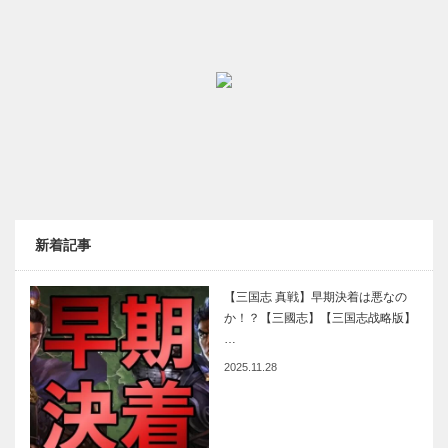
新着記事
【三国志 真戦】早期決着は悪なの
か！？【三國志】【三国志战略版】
…
2025.11.28