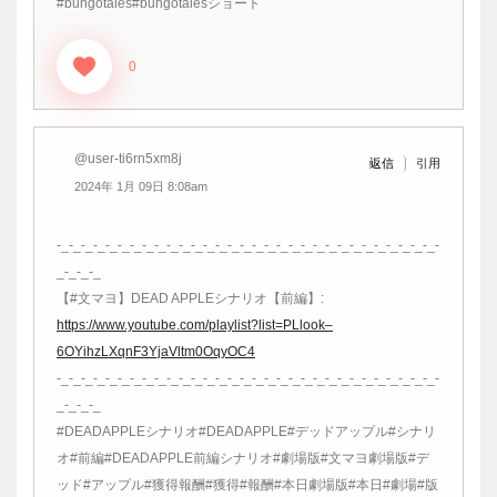
#bungotales#bungotalesショート
0
@user-ti6rn5xm8j
引用
返信
2024年 1月 09日 8:08am
-_-_-_-_-_-_-_-_-_-_-_-_-_-_-_-_-_-_-_-_-_-_-_-_-_-_-_-_-_-_-_-
_-_-_-_
【#文マヨ】DEAD APPLEシナリオ【前編】:
https://www.youtube.com/playlist?list=PLlook–
6OYihzLXqnF3YjaVltm0OqyOC4
-_-_-_-_-_-_-_-_-_-_-_-_-_-_-_-_-_-_-_-_-_-_-_-_-_-_-_-_-_-_-_-
_-_-_-_
#DEADAPPLEシナリオ#DEADAPPLE#デッドアップル#シナリ
オ#前編#DEADAPPLE前編シナリオ#劇場版#文マヨ劇場版#デ
ッド#アップル#獲得報酬#獲得#報酬#本日劇場版#本日#劇場#版