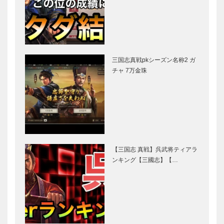
三国志真戦pkシーズン名称2 ガ
チャ 7万金珠
【三国志 真戦】呉武将ティアラ
ンキング【三國志】【…