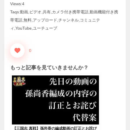
Views:4
Taqs:動画,ビデオ,共有,カメラ付き携帯電話,動画機能付き携
帯電話,無料,アップロード,チャンネル,コミュニテ
ィ,YouTube,ユーチューブ
0
もっと記事を見ていきませんか？
【三国志 真戦】孫尚香の編成動画の訂正とお詫び