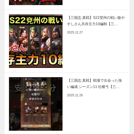
【三国志 真戦】S22兗州の戦い版や
すしさん共存主力10編制【三…
2025.11.27
【三国志 真戦】戦場で出会った強
い編成 シーズン11 社稷弓【三…
2025.11.26