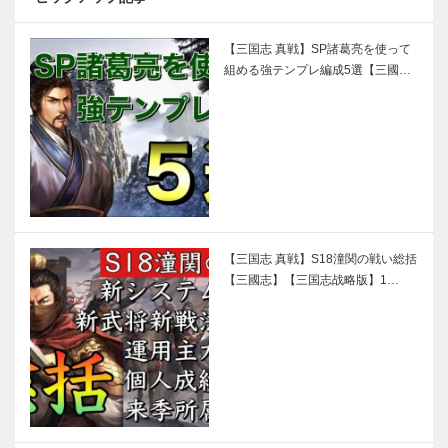
【三国志 真戦】SP諸葛亮を使って
組める強テンプレ編成5選【三國…
【三国志 真戦】S18潼関の戦い総括
【三國志】【三国志战略版】1…