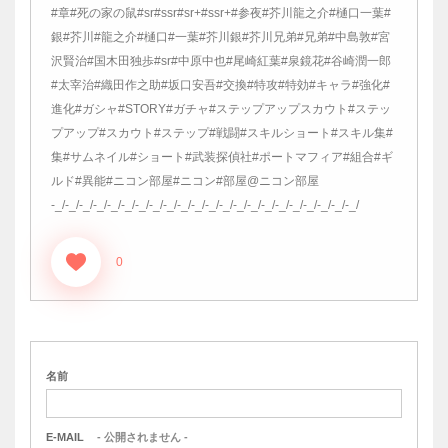
#章#死の家の鼠#sr#ssr#sr+#ssr+#参夜#芥川龍之介#樋口一葉#
銀#芥川#龍之介#樋口#一葉#芥川銀#芥川兄弟#兄弟#中島敦#宮
沢賢治#国木田独歩#sr#中原中也#尾崎紅葉#泉鏡花#谷崎潤一郎
#太宰治#織田作之助#坂口安吾#交換#特攻#特効#キャラ#強化#
進化#ガシャ#STORY#ガチャ#ステップアップスカウト#ステッ
プアップ#スカウト#ステップ#戦闘#スキルショート#スキル集#
集#サムネイル#ショート#武装探偵社#ポートマフィア#組合#ギ
ルド#異能#ニコン部屋#ニコン#部屋@ニコン部屋
-_/-_/-_/-_/-_/-_/-_/-_/-_/-_/-_/-_/-_/-_/-_/-_/-_/-_/-_/-_/-_/-_/
0
名前
E-MAIL
- 公開されません -