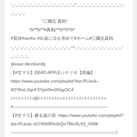
-_-_-_-_-_-_-_-_-_-_-_-_-_-_-_-_/-_-_-_-_-_-_-_-_-_-_-_-_-
_-_-_-_-
*三國志 真戦*
*⁠⁠0⁠/⁠**⁠⁠0⁠/⁠**⁠⁠#真戦/⁠**⁠⁠0⁠/⁠**⁠⁠0⁠*⁠⁠0⁠/⁠*
#冒頭#ssr#sr #白波に涼を求めて#ホーム#三國志真戦
-_-_-_-_-_-_-_-_-_-_-_-_-_-_-_–/-_-_-_-_-_-_-_-_-_-_-_-_-
_-_-_-_-_
‎@user-ti6rn5xm8j
【#文マヨ】DEAD APPLEシナリオ【前編】:
https://www.youtube.com/playlist?list=PLlook–
6OYihzLXqnF3YjaVltm0OqyOC4
/-/-/-/-/-/-/-/-/@/-/-/-/-/-/-/-/-/-/-/-/-/-/-/-/-/-/-/-/-/-/-/-/-/-
◉——————————————————————
【#文マヨ】蘇る波の音: https://www.youtube.com/playlist?
list=PLlook–6OYihKRHrArQn786v9L93_IXWK
————————————————————————❍