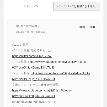
コメント (2)
トラックバックは利用できません。
@user-ti6rn5xm8j
引用
返信
2024年 1月 09日 8:08am
#ニコン部屋
@ニコン部屋↓始めてみました↓
https://twitter.com/GOmq17252
ニコン部屋:
https://www.youtube.com/playlist?list=PLlook–
6OYigcwS4iIuKGamLE3huTIg43
ショート動画:
https://www.youtube.com/playlist?list=PLlook–
6OYii9s8lNTnQe_oYSUkSwvRr4
文豪ストレイドッグス迷ヰ犬怪奇譚:
https://www.youtube.com/playlist?list=PLlook–
6OYihh35MHm0jtPteSm_9u9ZEf
#bungomyoi#bungomyoiショート