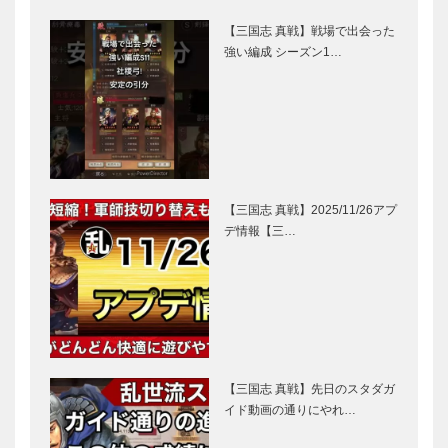
【三国志 真戦】戦場で出会った
強い編成 シーズン1…
【三国志 真戦】2025/11/26アプ
デ情報【三…
【三国志 真戦】先日のスタダガ
イド動画の通りにやれ…