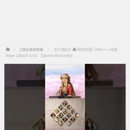
Home
三国志真戦情報
【#三國志】
#冒頭画面 𓃗/#ホーム画面
#bgm【冒頭ＢＧＭ】【@user-ti6rn5xm8j】