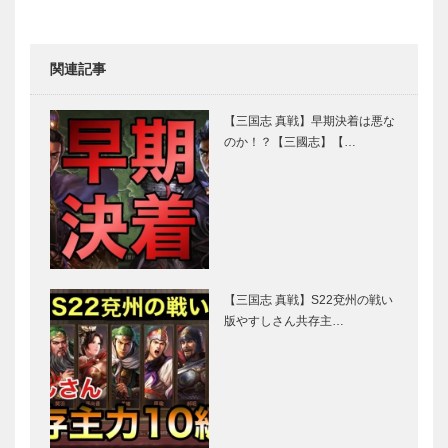
関連記事
【三国志 真戦】早期決着は悪な
のか！？【三國志】【…
【三国志 真戦】S22兗州の戦い
版やすしさん共存主…