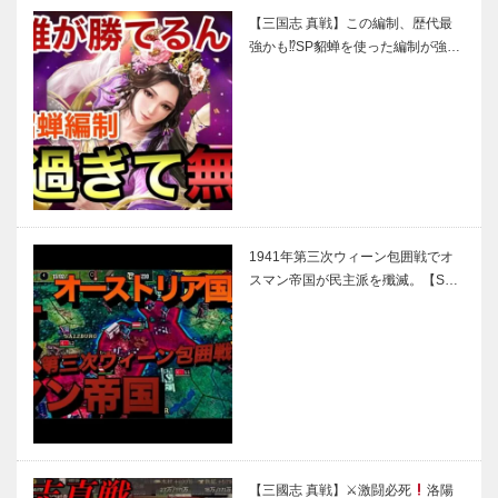
【三国志 真戦】この編制、歴代最
強かも⁉SP貂蝉を使った編制が強…
1941年第三次ウィーン包囲戦でオ
スマン帝国が民主派を殲滅。【S…
【三國志 真戦】⚔激闘必死
洛陽