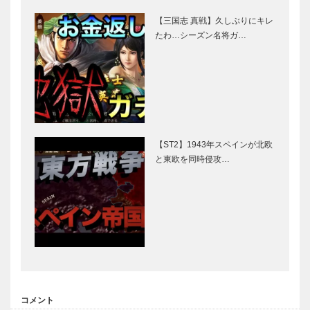
【三国志 真戦】久しぶりにキレ
たわ…シーズン名将ガ…
【ST2】1943年スペインが北欧
と東欧を同時侵攻…
コメント