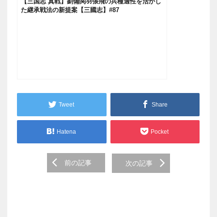
【三国志 真戦】劉備関羽張飛の兵種適性を活かし
た継承戦法の新提案【三國志】#87
Tweet
Share
Hatena
Pocket
Post
前の記事
次の記事
navigation