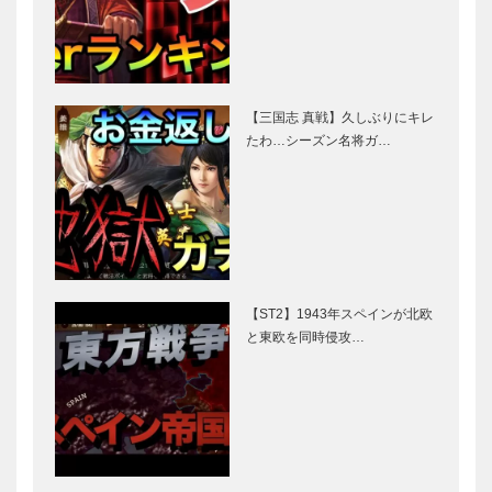
【三国志 真戦】久しぶりにキレ
たわ…シーズン名将ガ…
【ST2】1943年スペインが北欧
と東欧を同時侵攻…