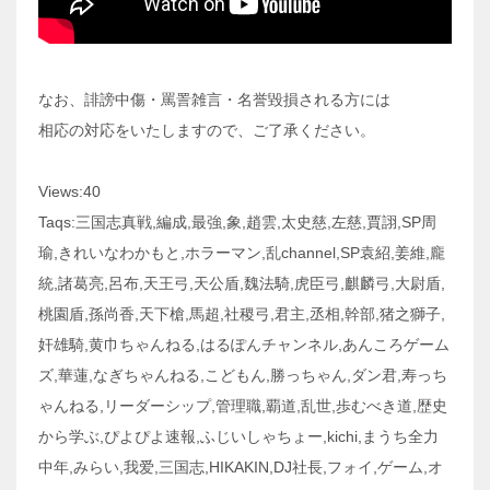
なお、誹謗中傷・罵詈雑言・名誉毀損される方には
相応の対応をいたしますので、ご了承ください。
Views:40
Taqs:三国志真戦,編成,最強,象,趙雲,太史慈,左慈,賈詡,SP周
瑜,きれいなわかもと,ホラーマン,乱channel,SP袁紹,姜維,龐
統,諸葛亮,呂布,天王弓,天公盾,魏法騎,虎臣弓,麒麟弓,大尉盾,
桃園盾,孫尚香,天下槍,馬超,社稷弓,君主,丞相,幹部,猪之獅子,
奸雄騎,黄巾ちゃんねる,はるぽんチャンネル,あんころゲーム
ズ,華蓮,なぎちゃんねる,こどもん,勝っちゃん,ダン君,寿っち
ゃんねる,リーダーシップ,管理職,覇道,乱世,歩むべき道,歴史
から学ぶ,ぴよぴよ速報,ふじいしゃちょー,kichi,まうち全力
中年,みらい,我爱,三国志,HIKAKIN,DJ社長,フォイ,ゲーム,オ