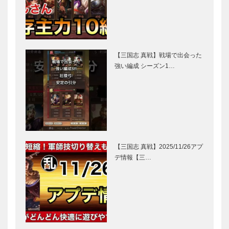
【三国志 真戦】戦場で出会った
強い編成 シーズン1…
【三国志 真戦】2025/11/26アプ
デ情報【三…