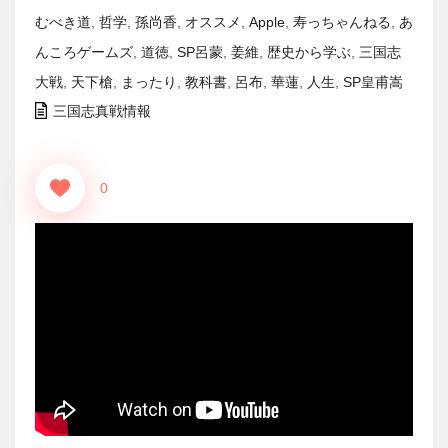
むべき道
,
哲学
,
孫尚香
,
オススメ
,
Apple
,
寿っちゃんねる
,
あ
んころゲームズ
,
道徳
,
SP呂蒙
,
姜維
,
歴史から学ぶ
,
三国志
大戦
,
天下槍
,
まったり
,
教科書
,
呂布
,
華蓮
,
人生
,
SP皇甫嵩
三国志真戦情報
0