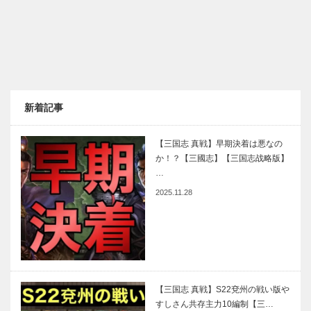
新着記事
【三国志 真戦】早期決着は悪なの
か！？【三國志】【三国志战略版】
…
2025.11.28
【三国志 真戦】S22兗州の戦い版や
すしさん共存主力10編制【三…