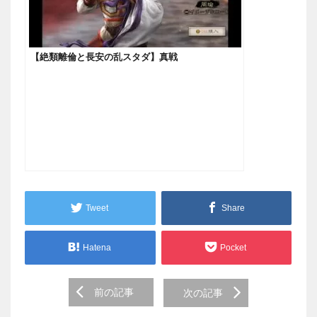
【絶類離倫と長安の乱スタダ】真戦
Tweet
Share
Hatena
Pocket
Post
前の記事
次の記事
navigation