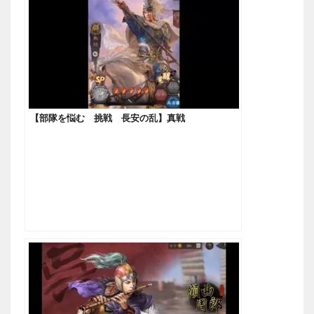
【部隊を悩む 挑戦 長安の乱】真戦