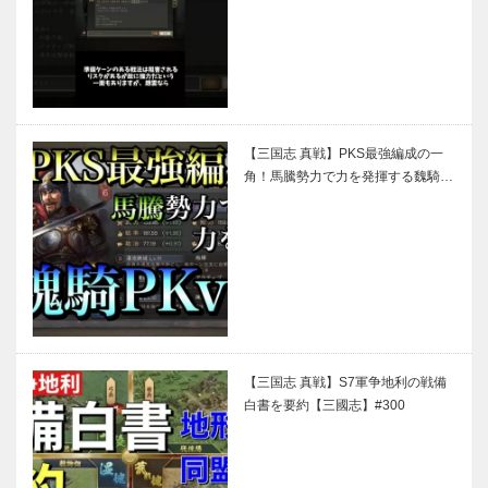
【三国志 真戦】PKS最強編成の一
角！馬騰勢力で力を発揮する魏騎…
【三国志 真戦】S7軍争地利の戦備
白書を要約【三國志】#300