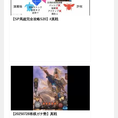
【SP馬超完全攻略S20】#真戦
【20250728将棋ガチ勢】真戦