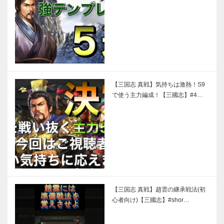
【三国志 真戦】気持ちは激熱！S9
で使う主力編成！【三國志】#4…
【三国志 真戦】趙雲の継承戦法(初
心者向け)【三國志】#shor…