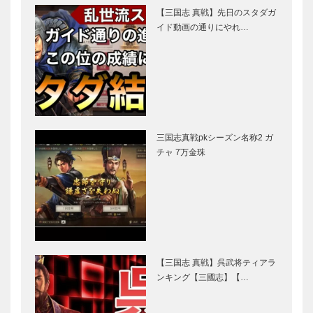
【三国志 真戦】先日のスタダガ
イド動画の通りにやれ…
三国志真戦pkシーズン名称2 ガ
チャ 7万金珠
【三国志 真戦】呉武将ティアラ
ンキング【三國志】【…