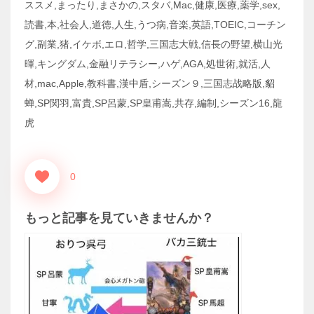
ススメ,まったり,まさかの,スタバ,Mac,健康,医療,薬学,sex,
読書,本,社会人,道徳,人生,うつ病,音楽,英語,TOEIC,コーチン
グ,副業,猪,イケボ,エロ,哲学,三国志大戦,信長の野望,横山光
暉,キングダム,金融リテラシー,ハゲ,AGA,処世術,就活,人
材,mac,Apple,教科書,漢中盾,シーズン９,三国志战略版,貂
蝉,SP関羽,富貴,SP呂蒙,SP皇甫嵩,共存,編制,シーズン16,龍
虎
0
もっと記事を見ていきませんか？