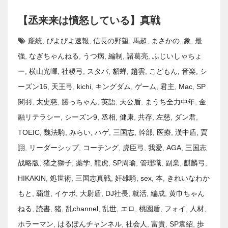
【丞来来は憤怒している】真戦
龐統
,
ぴよぴよ速報
,
信長の野望
,
馬超
,
まさかの
,
象
,
最
強
,
なぎちゃんねる
,
うつ病
,
編制
,
諸葛亮
,
ふじいしゃちょ
ー
,
横山光暉
,
社稷弓
,
スタバ
,
貂蝉
,
趙雲
,
こどもん
,
音楽
,
シ
ーズン16
,
天王弓
,
kichi
,
キングダム
,
ゲーム
,
君主
,
Mac
,
SP
関羽
,
太史慈
,
勝っちゃん
,
英語
,
天公盾
,
まうち全力中年
,
金
融リテラシー
,
シーズン9
,
丞相
,
健康
,
共存
,
左慈
,
ダン君
,
TOEIC
,
魏法騎
,
みらい
,
ハゲ
,
三国志
,
幹部
,
医療
,
漢中盾
,
賈
詡
,
リーダーシップ
,
コーチング
,
虎臣弓
,
我爱
,
AGA
,
三国志
战略版
,
猪之獅子
,
薬学
,
龍虎
,
SP周瑜
,
管理職
,
副業
,
麒麟弓
,
HIKAKIN
,
処世術
,
三国志真戦
,
奸雄騎
,
sex
,
本
,
きれいなわか
もと
,
覇道
,
イケボ
,
大尉盾
,
DJ社長
,
就活
,
編成
,
黄巾ちゃん
ねる
,
読書
,
猪
,
乱channel
,
乱世
,
エロ
,
桃園盾
,
フォイ
,
人材
,
ホラーマン
,
はるぽんチャンネル
,
社会人
,
富貴
,
SP袁紹
,
歩