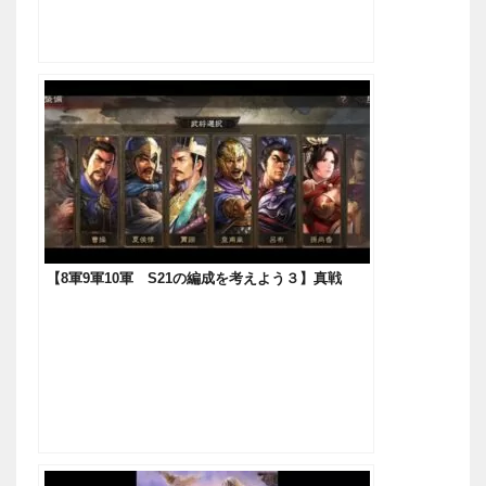
【8軍9軍10軍 S21の編成を考えよう３】真戦