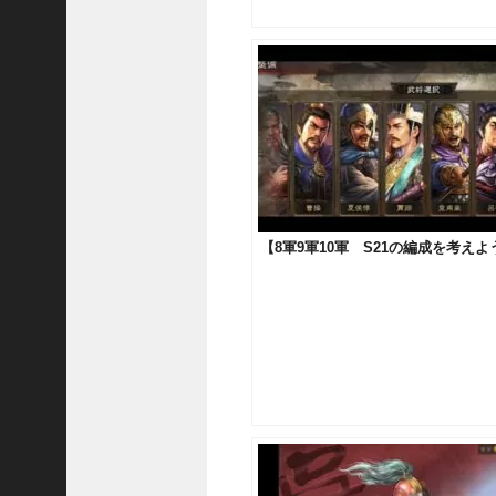
三
国
志
真
戦
】
S
8
か
ら
組
【8軍9軍10軍 S21の編成を考え
め
る
よ
う
に
な
っ
た
S
P