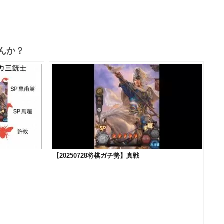
んか？
【20250728将棋ガチ勢】真戦