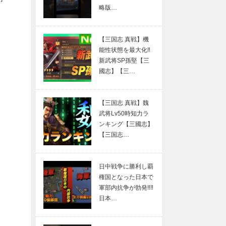
略版…
【三国志 真戦】機
能性状態を最大化‼
新武将SP孫堅【三
國志】【三…
【三国志 真戦】魏
武将Lv50時知力ラ
ンキング【三國志】
【三国志…
日中戦争に勝利し覇
権国となった日本で
軍部内抗争が勃発‼︎‼︎
日本…