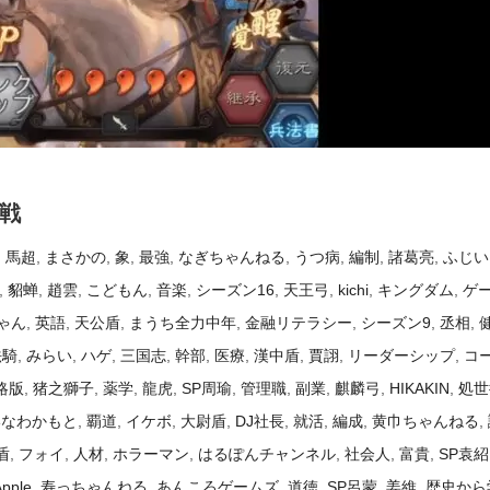
戦
,
馬超
,
まさかの
,
象
,
最強
,
なぎちゃんねる
,
うつ病
,
編制
,
諸葛亮
,
ふじい
,
貂蝉
,
趙雲
,
こどもん
,
音楽
,
シーズン16
,
天王弓
,
kichi
,
キングダム
,
ゲ
ゃん
,
英語
,
天公盾
,
まうち全力中年
,
金融リテラシー
,
シーズン9
,
丞相
,
法騎
,
みらい
,
ハゲ
,
三国志
,
幹部
,
医療
,
漢中盾
,
賈詡
,
リーダーシップ
,
コ
略版
,
猪之獅子
,
薬学
,
龍虎
,
SP周瑜
,
管理職
,
副業
,
麒麟弓
,
HIKAKIN
,
処世
いなわかもと
,
覇道
,
イケボ
,
大尉盾
,
DJ社長
,
就活
,
編成
,
黄巾ちゃんねる
,
盾
,
フォイ
,
人材
,
ホラーマン
,
はるぽんチャンネル
,
社会人
,
富貴
,
SP袁紹
Apple
,
寿っちゃんねる
,
あんころゲームズ
,
道徳
,
SP呂蒙
,
姜維
,
歴史から