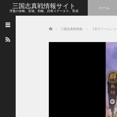
三国志真戦情報サイト
ホーム
序盤の攻略、攻城、戦略、武将ステータス、育成
等、幅広い情報をシェア
Home
三国志真戦情報
【東京ゲームショ
人
気
の
記
事
【
三
国
志
真
戦
】
こ
の
状
態