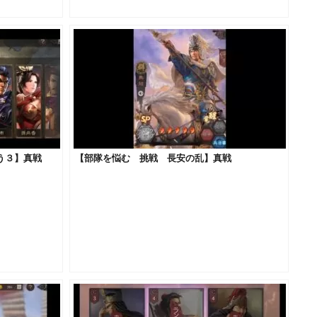
よう３】真戦
【部隊を悩む 挑戦 長安の乱】真戦