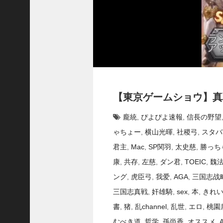
で
使
っ
て
み
た
い
！
究
【東京ゲームショウ】真
極
劉
龐統
,
ぴよぴよ速報
,
信長の野望
曄
飛
ゃちょー
,
横山光暉
,
社稷弓
,
スタバ
熊
君主
,
Mac
,
SP関羽
,
太史慈
,
勝っち
【
三
康
,
共存
,
左慈
,
ダン君
,
TOEIC
,
魏
國
ング
,
虎臣弓
,
我爱
,
AGA
,
三国志战
志
】
三国志真戦
,
奸雄騎
,
sex
,
本
,
きれ
【
書
,
猪
,
乱channel
,
乱世
,
エロ
,
桃園
三
むべき道
,
哲学
,
孫尚香
,
オススメ
,
国