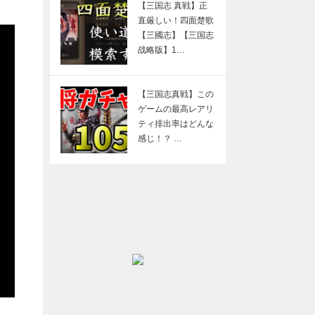
【三国志 真戦】正
直厳しい！四面楚歌
【三國志】【三国志
战略版】1…
【三国志真戦】この
ゲームの最高レアリ
ティ排出率はどんな
感じ！？ …