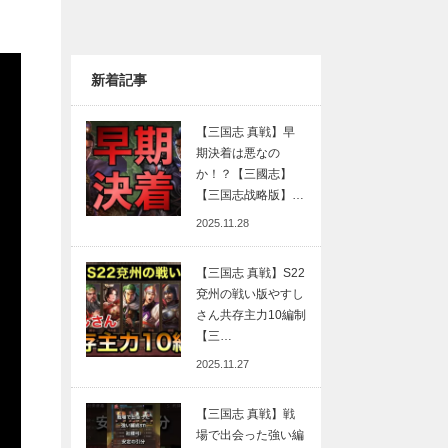
新着記事
【三国志 真戦】早
期決着は悪なの
か！？【三國志】
【三国志战略版】…
2025.11.28
【三国志 真戦】S22
兗州の戦い版やすし
さん共存主力10編制
【三…
2025.11.27
【三国志 真戦】戦
場で出会った強い編