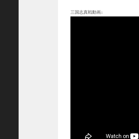
国
志
三国志真戦動画↓
战
略
版
】
1
0
7
6
【
三
国
志
真
戦
】
新
た
な