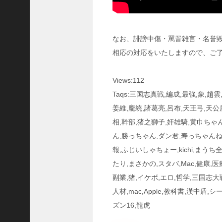
ア
プ
ロ
なお、誹謗中傷・罵詈雑言・名誉
ー
チ
相応の対応をいたしますので、ご
の
登
Views:112
場
！
Taqs:三国志真戦,編成,最強,象,趙雲
S
姜維,龐統,諸葛亮,呂布,天王弓,天公
P
相,幹部,猪之獅子,奸雄騎,黄巾ち
孫
堅
ん,勝っちゃん,ダン君,寿っちゃんね
の
報,ふじいしゃちょー,kichi,まうち
固
たり,まさかの,スタバ,Mac,健康,医療
有
戦
副業,猪,イケボ,エロ,哲学,三国志大
法
人材,mac,Apple,教科書,漢中盾
が
ズン16,龍虎
面
白