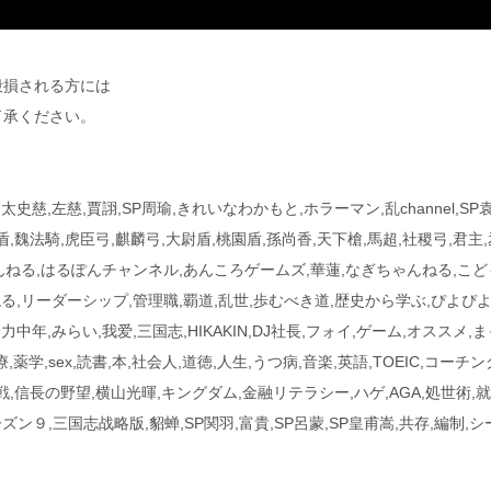
毀損される方には
了承ください。
,太史慈,左慈,賈詡,SP周瑜,きれいなわかもと,ホラーマン,乱channel,SP
盾,魏法騎,虎臣弓,麒麟弓,大尉盾,桃園盾,孫尚香,天下槍,馬超,社稷弓,君主,
ゃんねる,はるぽんチャンネル,あんころゲームズ,華蓮,なぎちゃんねる,こど
る,リーダーシップ,管理職,覇道,乱世,歩むべき道,歴史から学ぶ,ぴよぴ
全力中年,みらい,我爱,三国志,HIKAKIN,DJ社長,フォイ,ゲーム,オススメ,
,薬学,sex,読書,本,社会人,道徳,人生,うつ病,音楽,英語,TOEIC,コーチン
戦,信長の野望,横山光暉,キングダム,金融リテラシー,ハゲ,AGA,処世術,就
,シーズン９,三国志战略版,貂蝉,SP関羽,富貴,SP呂蒙,SP皇甫嵩,共存,編制,シ