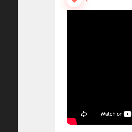
0
に
合
う
！
S
1
7
陳
倉
の
戦
い
の
予
習
【
三
國
志
】
【
三