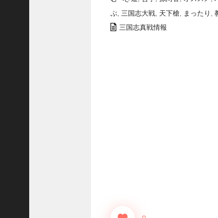
志
ぶ
,
三国志大戦
,
天下槍
,
まったり
,
战
三国志真戦情報
略
版
】
1
2
1
3
【
三
国
志
真
戦
】
ま
だ
間