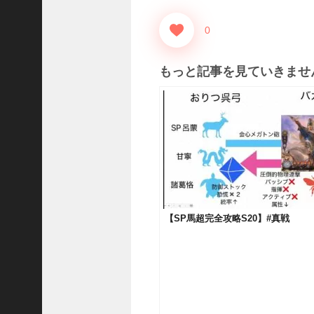
い
！
0
【
三
國
もっと記事を見ていきませ
志
】
【
三
国
志
战
略
版
】
【SP馬超完全攻略S20】#真戦
1
2
7
9
【