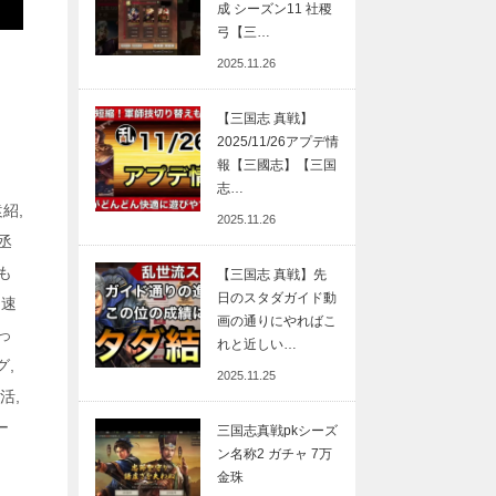
成 シーズン11 社稷
弓【三…
2025.11.26
【三国志 真戦】
2025/11/26アプデ情
報【三國志】【三国
志…
袁紹,
2025.11.26
丞
も
【三国志 真戦】先
日のスタダガイド動
よ速
画の通りにやればこ
まっ
れと近しい…
グ,
2025.11.25
活,
ー
三国志真戦pkシーズ
ン名称2 ガチャ 7万
金珠