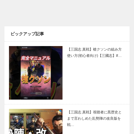
ピックアップ記事
【三国志 真戦】槍クソンの組み方
使い方(初心者向け)【三國志】#…
【三国志 真戦】視聴者に黒歴史と
まで言わしめた乱勢陣の改良版を
戦…