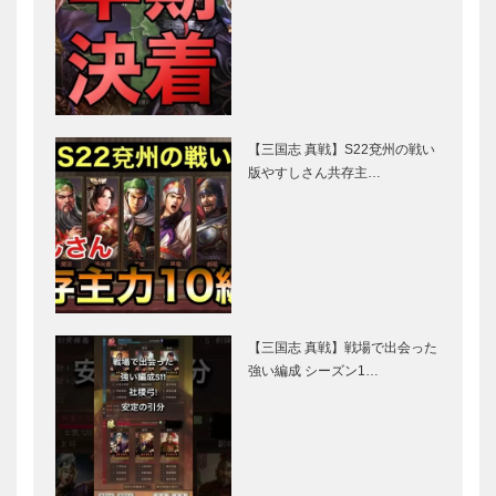
【三国志 真戦】S22兗州の戦い
版やすしさん共存主…
【三国志 真戦】戦場で出会った
強い編成 シーズン1…