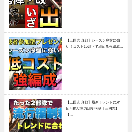
【三国志 真戦】シーズン序盤に強
い！コスト15以下で組める強編成…
【三国志 真戦】最新トレンドに対
応可能な主力編制構築【三國志】
【…