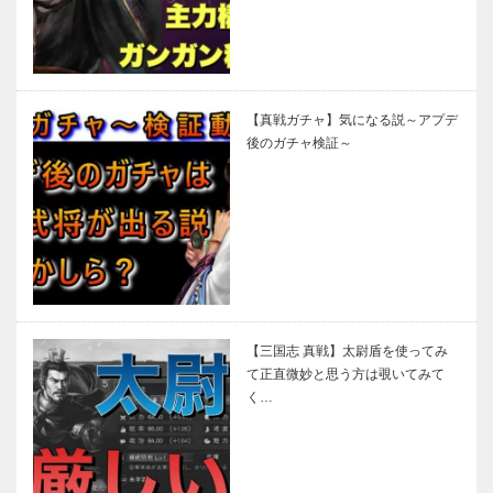
【真戦ガチャ】気になる説～アプデ
後のガチャ検証～
【三国志 真戦】太尉盾を使ってみ
て正直微妙と思う方は覗いてみて
く…