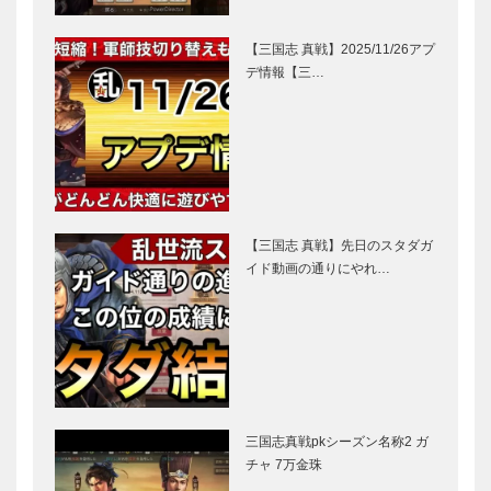
【三国志 真戦】2025/11/26アプ
デ情報【三…
【三国志 真戦】先日のスタダガ
イド動画の通りにやれ…
三国志真戦pkシーズン名称2 ガ
チャ 7万金珠