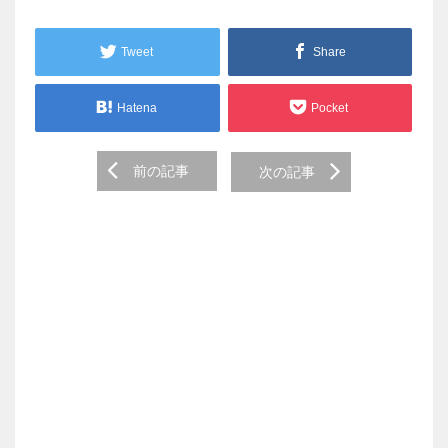
Tweet
Share
Hatena
Pocket
Post
前の記事
次の記事
navigation