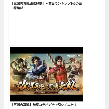
【三国志真戦編成解説】～董白ランキング1位の由
由様編成～
【三国志真戦】無双コラボガチャ引いてみた！