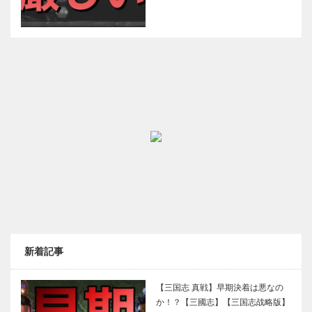
新着記事
【三国志 真戦】早期決着は悪なの
か！？【三國志】【三国志战略版】