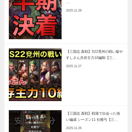
…
2025.11.28
【三国志 真戦】S22兗州の戦い版や
すしさん共存主力10編制【三…
2025.11.27
【三国志 真戦】戦場で出会った強
い編成 シーズン11 社稷弓【三…
2025.11.26