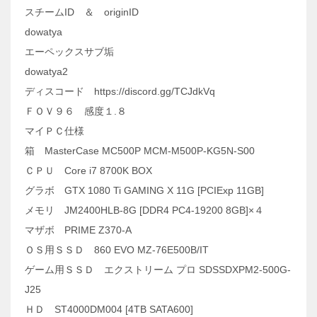
スチームID ＆ originID
dowatya
エーペックスサブ垢
dowatya2
ディスコード https://discord.gg/TCJdkVq
ＦＯＶ９６ 感度１.８
マイＰＣ仕様
箱 MasterCase MC500P MCM-M500P-KG5N-S00
ＣＰＵ Core i7 8700K BOX
グラボ GTX 1080 Ti GAMING X 11G [PCIExp 11GB]
メモリ JM2400HLB-8G [DDR4 PC4-19200 8GB]×４
マザボ PRIME Z370-A
ＯＳ用ＳＳＤ 860 EVO MZ-76E500B/IT
ゲーム用ＳＳＤ エクストリーム プロ SDSSDXPM2-500G-
J25
ＨＤ ST4000DM004 [4TB SATA600]