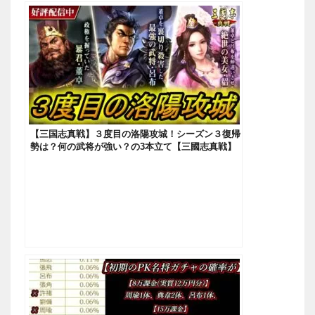
【三国志真戦】３度目の洛陽攻城！シーズン３復帰
勢は？何の武将が強い？の3本立て【三國志真戦】