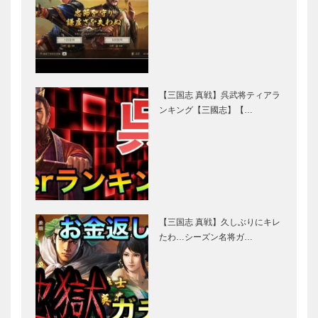
【三国志 真戦】呉武将ティアラ
ンキング【三國志】【…
【三国志 真戦】久しぶりにキレ
たわ…シーズン名将ガ…