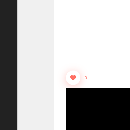
志
战
略
版
】
1
0
7
6
【
三
0
国
志
真
戦
】
新
た
な