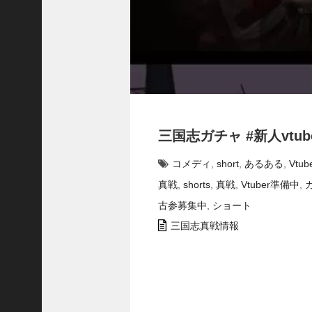
合
う
！
S
1
7
陳
倉
の
三国志ガチャ #新人vtuber #
戦
い
コメディ
,
short
,
あるある
,
Vtub
の
予
真戦
,
shorts
,
真戦
,
Vtuber準備中
,
習
古参募集中
,
ショート
【
三
三国志真戦情報
國
志
】
【
三
国