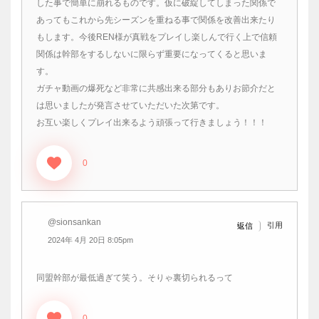
した事で簡単に崩れるものです。仮に破綻してしまった関係で
あってもこれから先シーズンを重ねる事で関係を改善出来たり
もします。今後REN様が真戦をプレイし楽しんで行く上で信頼
関係は幹部をするしないに限らず重要になってくると思いま
す。
ガチャ動画の爆死など非常に共感出来る部分もありお節介だと
は思いましたが発言させていただいた次第です。
お互い楽しくプレイ出来るよう頑張って行きましょう！！！
0
@sionsankan
引用
返信
2024年 4月 20日 8:05pm
同盟幹部が最低過ぎて笑う。そりゃ裏切られるって
0