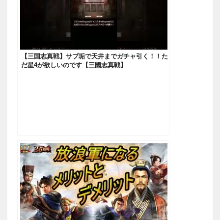
【三国志真戦】サブ垢で天井までガチャ引く！！た
だ星4が欲しいのです【三國志真戦】