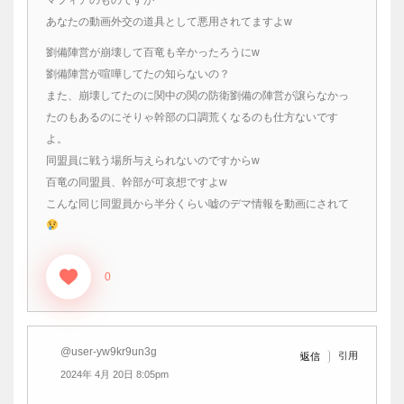
あなたの動画外交の道具として悪用されてますよw
劉備陣営が崩壊して百竜も辛かったろうにw
劉備陣営が喧嘩してたの知らないの？
また、崩壊してたのに関中の関の防衛劉備の陣営が譲らなかっ
たのもあるのにそりゃ幹部の口調荒くなるのも仕方ないです
よ。
同盟員に戦う場所与えられないのですからw
百竜の同盟員、幹部が可哀想ですよw
こんな同じ同盟員から半分くらい嘘のデマ情報を動画にされて
0
@user-yw9kr9un3g
引用
返信
2024年 4月 20日 8:05pm