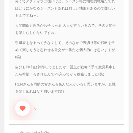
赤くてアクティブは強いけど、シーズン毎に地理的戦略たてれ
ばどうにかなるシーズンもあれば難しい地形もあるので難しい
もんですね～。
人間関係も思考がお子ちゃま·大人な方もいるので、その人間性
を楽しむしかないですね。
引退者をなるべく少なくして、そのなかで裏切り等の戦略を含
めて楽しもうと思わせる外交が一番だと個人的には思いますが
(笑)
自分もPK前は幹部してましたが、盟主が戦略下手で意見具申し
たら幹部下ろされたんでPK入ってから移籍しました(笑)
RENさんも同鯖の皆さんも色んな人がいると思いますが、真戦
を楽しめればなと思います(笑)
0
@user-zk5cr7ix7e