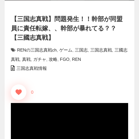
【三国志真戦】問題発生！！幹部が同盟
員に責任転嫁、、幹部が暴れてる？？
【三國志真戦】
RENの三国志真戦ch
,
ゲーム
,
三国志
,
三国志真戦
,
三國志
真戦
,
真戦
,
ガチャ
,
攻略
,
FGO
,
REN
三国志真戦情報
0