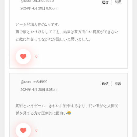
@user-on1no5se2b
引用
返信
2024年 4月 20日 8:05pm
どーも登場人物の1人です。
裏で敵とやり取りしてても、結局は双方面白い提案ができない
と敵に外交ってなかなか難しいと思いました。
0
@user-es6d999
引用
返信
2024年 4月 20日 8:05pm
真戦というゲーム、きれいに戦争するより、汚い政治と人間関
係を見てる方が圧倒的に面白い
0