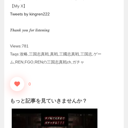
【My X】
Tweets by kingren222
𝑻𝒉𝒂𝒏𝒌 𝒚𝒐𝒖 𝒇𝒐𝒓 𝒍𝒊𝒔𝒕𝒆𝒏𝒊𝒏𝒈
Views:781
Taqs:攻略,三国志真戦,真戦,三國志真戦,三国志,ゲー
ム,REN,FGO,RENの三国志真戦ch,ガチャ
0
もっと記事を見ていきませんか？