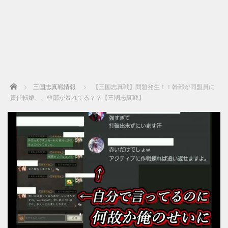
Home
三国志真戦情報
【三国志真戦】問題発生！！幹部が同盟員に
責任転嫁、、幹部が暴れてる？？【三國志真戦】