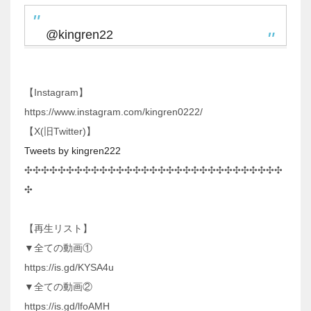
@kingren22
【Instagram】
https://www.instagram.com/kingren0222/
【X(旧Twitter)】
Tweets by kingren222
✣✣✣✣✣✣✣✣✣✣✣✣✣✣✣✣✣✣✣✣✣✣✣✣✣✣✣✣✣✣✣
✣
【再生リスト】
▼全ての動画①
https://is.gd/KYSA4u
▼全ての動画②
https://is.gd/lfoAMH