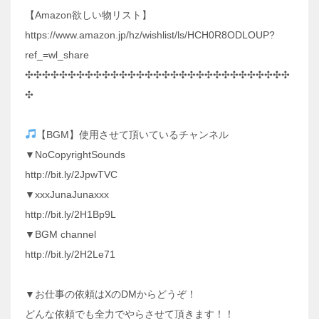
【Amazon欲しい物リスト】
https://www.amazon.jp/hz/wishlist/ls/HCH0R8ODLOUP?
ref_=wl_share
✣✣✣✣✣✣✣✣✣✣✣✣✣✣✣✣✣✣✣✣✣✣✣✣✣✣✣✣✣✣✣
✣
【BGM】使用させて頂いているチャンネル
▼NoCopyrightSounds
http://bit.ly/2JpwTVC
▼xxxJunaJunaxxx
http://bit.ly/2H1Bp9L
▼BGM channel
http://bit.ly/2H2Le71
▼お仕事の依頼はXのDMからどうぞ！
どんな依頼でも全力でやらさせて頂きます！！