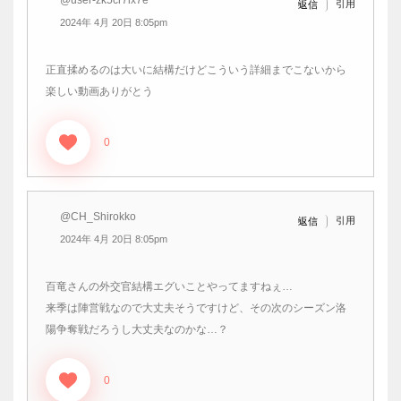
引用
返信
2024年 4月 20日 8:05pm
正直揉めるのは大いに結構だけどこういう詳細までこないから
楽しい動画ありがとう
0
@CH_Shirokko
引用
返信
2024年 4月 20日 8:05pm
百竜さんの外交官結構エグいことやってますねぇ…
来季は陣営戦なので大丈夫そうですけど、その次のシーズン洛
陽争奪戦だろうし大丈夫なのかな…？
0