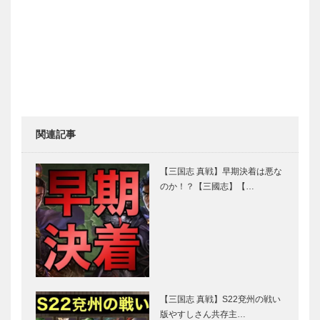
関連記事
【三国志 真戦】早期決着は悪な
のか！？【三國志】【…
【三国志 真戦】S22兗州の戦い
版やすしさん共存主…