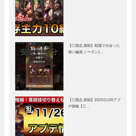
【三国志 真戦】戦場で出会った
強い編成 シーズン1…
【三国志 真戦】2025/11/26アプ
デ情報【三…