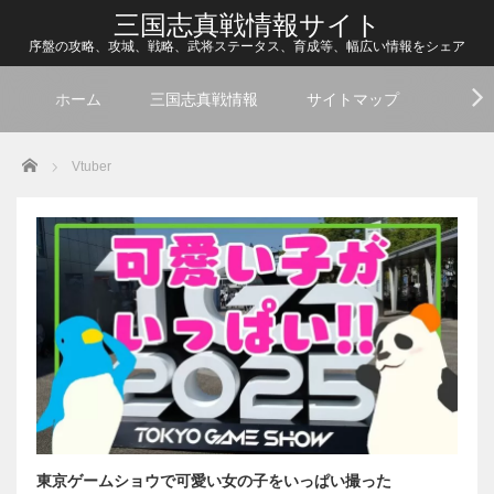
三国志真戦情報サイト
序盤の攻略、攻城、戦略、武将ステータス、育成等、幅広い情報をシェア
ホーム
三国志真戦情報
サイトマップ
Home
Vtuber
東京ゲームショウで可愛い女の子をいっぱい撮った