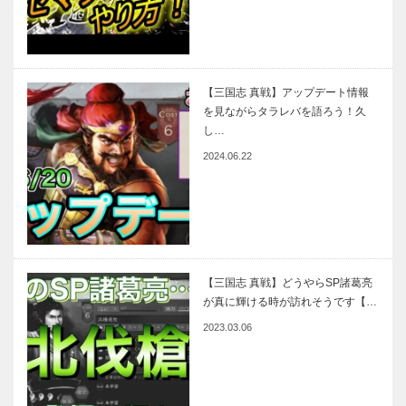
【三国志 真戦】アップデート情報
を見ながらタラレバを語ろう！久
し…
2024.06.22
【三国志 真戦】どうやらSP諸葛亮
が真に輝ける時が訪れそうです【…
2023.03.06