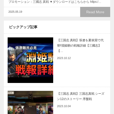
プロモーション：三國志 真戦 ▼ダウンロードはこちらから https:/…
Read More
2025.05.19
ピックアップ記事
【三国志 真戦】張遼を夏侯淵で代
替‼淵姫騎の戦報詳細【三國志】
【…
2023.10.12
【三国志 真戦】三国志真戦 シーズ
ン12のストーリー 序盤戦
2023.10.04