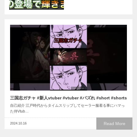
三国志ガチャ #新人vtuber #vtuber #バズれ #short #shorts
自己紹介 江戸時代からタイムスリップしてセーラー服着る事にハマっ
た侍Vtub…
Read More
2024.10.16