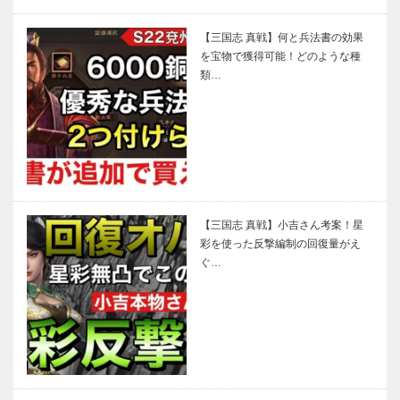
【三国志 真戦】何と兵法書の効果
を宝物で獲得可能！どのような種
類…
【三国志 真戦】小吉さん考案！星
彩を使った反撃編制の回復量がえ
ぐ…