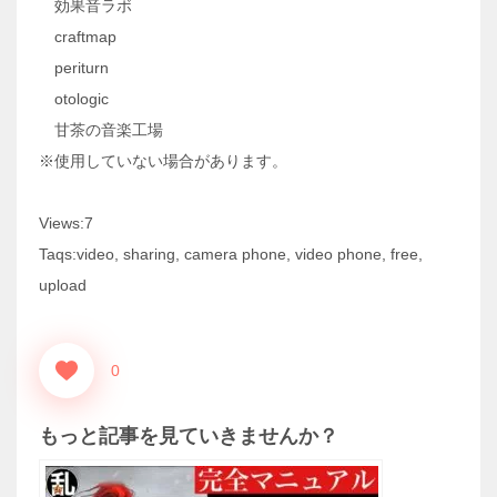
効果音ラボ
craftmap
periturn
otologic
甘茶の音楽工場
※使用していない場合があります。
Views:7
Taqs:video, sharing, camera phone, video phone, free,
upload
0
もっと記事を見ていきませんか？