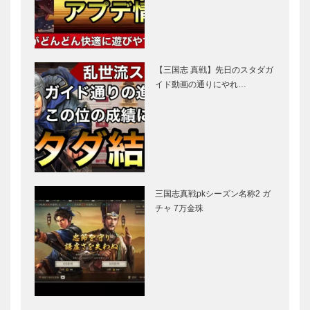
【三国志 真戦】先日のスタダガ
イド動画の通りにやれ…
三国志真戦pkシーズン名称2 ガ
チャ 7万金珠