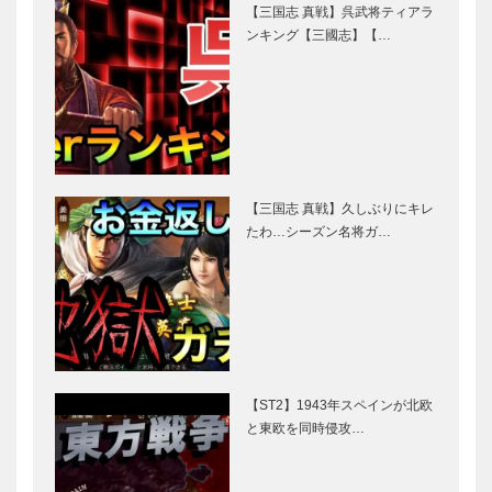
【三国志 真戦】呉武将ティアラ
ンキング【三國志】【…
【三国志 真戦】久しぶりにキレ
たわ…シーズン名将ガ…
【ST2】1943年スペインが北欧
と東欧を同時侵攻…