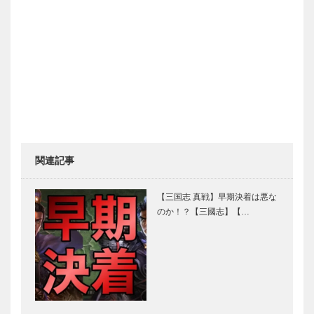
関連記事
【三国志 真戦】早期決着は悪な
のか！？【三國志】【…