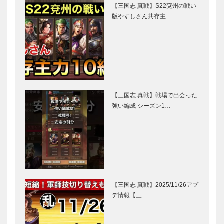
【三国志 真戦】S22兗州の戦い
版やすしさん共存主…
【三国志 真戦】戦場で出会った
強い編成 シーズン1…
【三国志 真戦】2025/11/26アプ
デ情報【三…