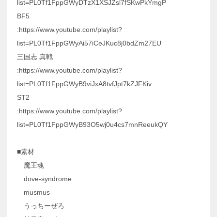
list=PL0Tf1FppGWyDTzX1XSJZsl7fSKwPkYmgP
BF5
:https://www.youtube.com/playlist?
list=PL0Tf1FppGWyAi57iCeJKuc8j0bdZm27EU
三国志 真戦
:https://www.youtube.com/playlist?
list=PL0Tf1FppGWyB9viJxA8tvfJpt7kZJFKiv
ST2
:https://www.youtube.com/playlist?
list=PL0Tf1FppGWyB93O5wj0u4cs7mnReeukQY
■素材
魔王魂
dove-syndrome
musmus
うっちーぜろ