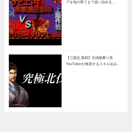
アを地の果てまで追い詰める…
【三国志 真戦】北伐槍擦り系
YouTuberが推奨するスキル込み…