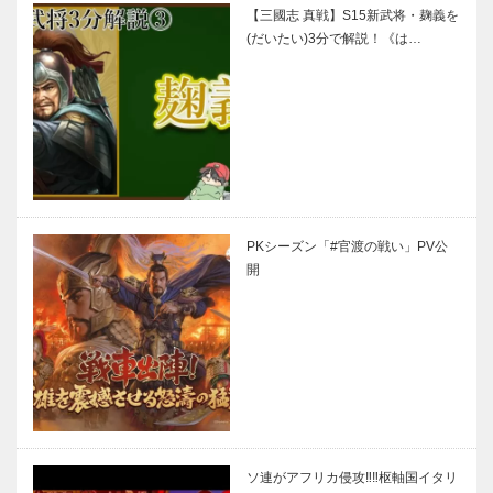
【三國志 真戦】S15新武将・麹義を
(だいたい)3分で解説！《は…
PKシーズン「#官渡の戦い」PV公
開
ソ連がアフリカ侵攻‼︎‼︎枢軸国イタリ