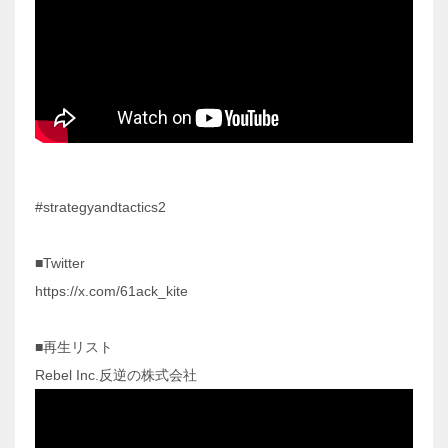
#strategyandtactics2
■Twitter
https://x.com/61ack_kite
■再生リスト
Rebel Inc.反逆の株式会社