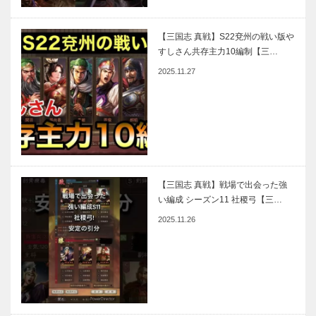
【三国志 真戦】S22兗州の戦い版や
すしさん共存主力10編制【三…
2025.11.27
【三国志 真戦】戦場で出会った強
い編成 シーズン11 社稷弓【三…
2025.11.26