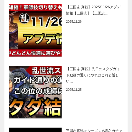
【三国志 真戦】2025/11/26アプデ
情報【三國志】【三国志…
2025.11.26
【三国志 真戦】先日のスタダガイ
ド動画の通りにやればこれと近し
い…
2025.11.25
三国志真戦pkシーズン名称2 ガチャ