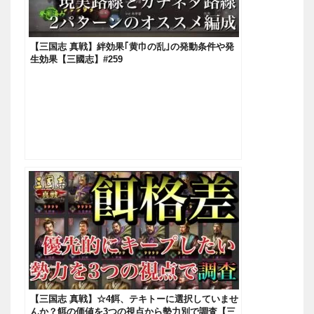
【三国志 真戦】絆効果｢黄巾の乱｣の発動条件や発
生効果【三國志】#259
【三国志 真戦】☆4餌、テキトーに選択していませ
んか？餌の価値を3つの視点から勢力別で調査【三