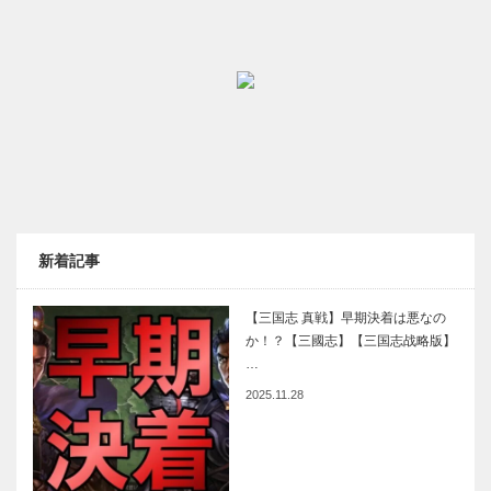
新着記事
【三国志 真戦】早期決着は悪なの
か！？【三國志】【三国志战略版】
…
2025.11.28