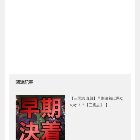
関連記事
【三国志 真戦】早期決着は悪な
のか！？【三國志】【…