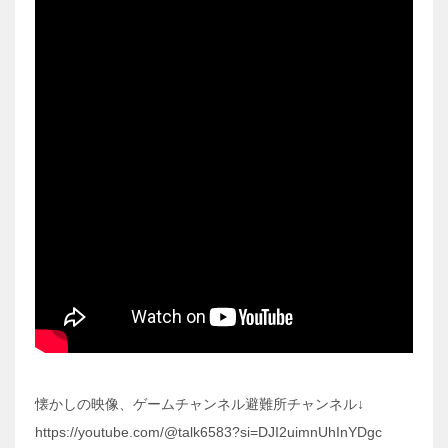
懐かしの映像、ゲームチャンネル避難所チャンネル↓
https://youtube.com/@talk6583?si=DJI2uimnUhInYDgc