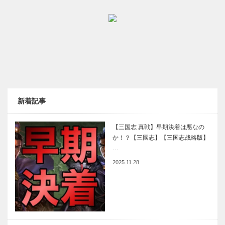
新着記事
【三国志 真戦】早期決着は悪なの
か！？【三國志】【三国志战略版】
…
2025.11.28