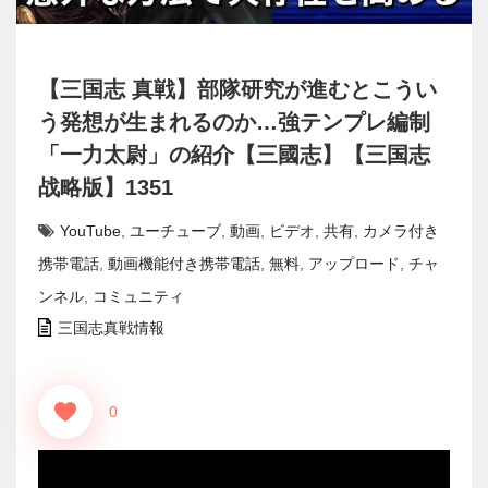
【三国志 真戦】部隊研究が進むとこうい
う発想が生まれるのか…強テンプレ編制
「一力太尉」の紹介【三國志】【三国志
战略版】1351
YouTube
,
ユーチューブ
,
動画
,
ビデオ
,
共有
,
カメラ付き
携帯電話
,
動画機能付き携帯電話
,
無料
,
アップロード
,
チャ
ンネル
,
コミュニティ
三国志真戦情報
0