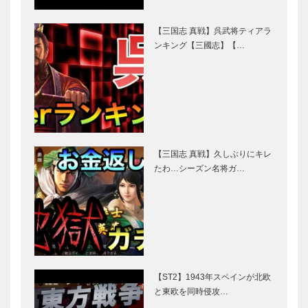
【三国志 真戦】呉武将ティアラ
ンキング【三國志】【…
【三国志 真戦】久しぶりにキレ
たわ…シーズン名将ガ…
【ST2】1943年スペインが北欧
と東欧を同時侵攻…