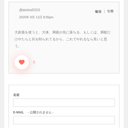
@aiolos0310
引用
返信
2025年 8月 11日 8:05pm
大尉盾を使うと、大体、満寵が先に落ちる、もしくは、満寵だ
けやたらと兵を削られてるから、これでやれるなら良いと思
う。
0
名前
E-MAIL
- 公開されません -