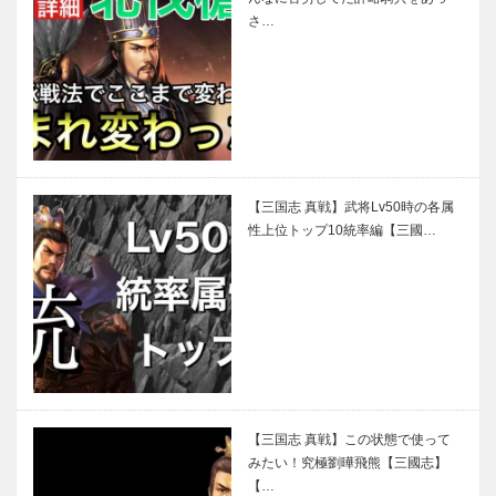
さ…
【三国志 真戦】武将Lv50時の各属
性上位トップ10統率編【三國…
【三国志 真戦】この状態で使って
みたい！究極劉曄飛熊【三國志】
【…