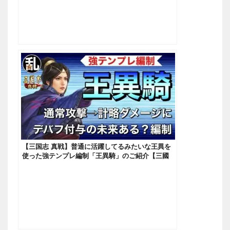
【三国志 真戦】普通に活躍してるみたいな王異を
使った強テンプレ編制「王異騎」のご紹介【三國
志】【三国志战略版】1158