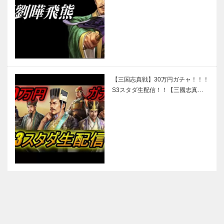
【三国志真戦】30万円ガチャ！！！
S3スタダ生配信！！【三國志真…