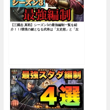
【三國志 真戦】シーズン3の最強編制一覧を紹
介！！/環境の鍵となる武将は「太史慈」と「左
慈」！？