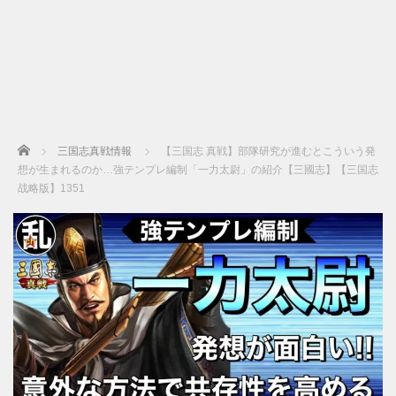
Home
三国志真戦情報
【三国志 真戦】部隊研究が進むとこういう発
想が生まれるのか…強テンプレ編制「一力太尉」の紹介【三國志】【三国志
战略版】1351