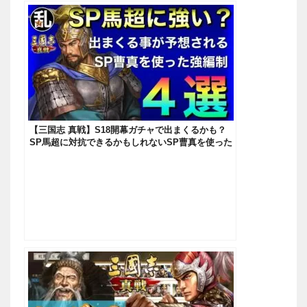
【三国志 真戦】S18開幕ガチャで出まくるかも？
SP馬超に対抗できるかもしれないSP曹真を使った
強テンプレ編制【三國志】【三国志战略版】1133