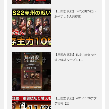
【三国志 真戦】S22兗州の戦い
版やすしさん共存主…
【三国志 真戦】戦場で出会った
強い編成 シーズン1…
【三国志 真戦】2025/11/26アプ
デ情報【三…