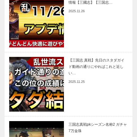
情報【三國志】【三国志…
2025.11.26
【三国志 真戦】先日のスタダガイ
ド動画の通りにやればこれと近し
い…
2025.11.25
三国志真戦pkシーズン名称2 ガチャ
7万金珠