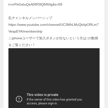
t=nrPeGaIuQeA0tRSlQ8AVtg&s=09
乱チャンネルメンバーシップ
https://www.youtube.com/channel/UC3MhLMcQk4pORLm7
VeapEYA/membership
△iphoneユーザーで加入ボタンが出ないという方は↓の動画
をご覧ください！