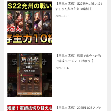
【三国志 真戦】S22兗州の戦い版や
すしさん共存主力10編制【三…
2025.11.27
【三国志 真戦】戦場で出会った強
い編成 シーズン11 社稷弓【三…
2025.11.26
【三国志 真戦】2025/11/26アプデ