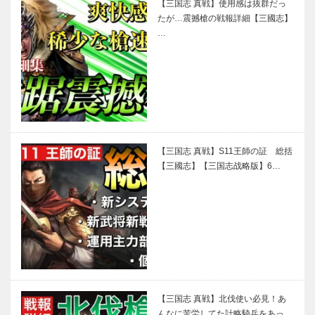
【三国志 真戦】使用感は抜群だっ
たが…震撼槍の戦報詳細【三國志】
…
【三国志 真戦】S11王師の証 総括
【三國志】【三国志战略版】6…
【三国志 真戦】北伐使い必見！あ
んなに苦労してた計略騎兵をあっ