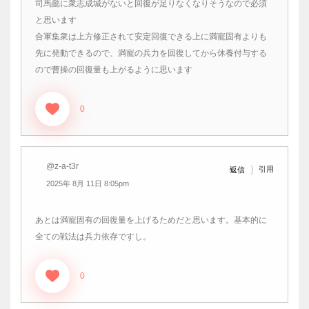
司馬懿に衆志成城がないと回復が足りなくなりそうなので必須
と思います
合軍集衆は上方修正されて安定回復できる上に満寵固有よりも
先に発動できるので、満寵の兵力を回復してから休養付与する
ので曹操の回復量も上がるように思います
0
@z-a-t3r
引用
返信
2025年 8月 11日 8:05pm
あとは満寵固有の回復量を上げるためだと思います。基本的に
全ての戦法は兵力依存ですし。
0