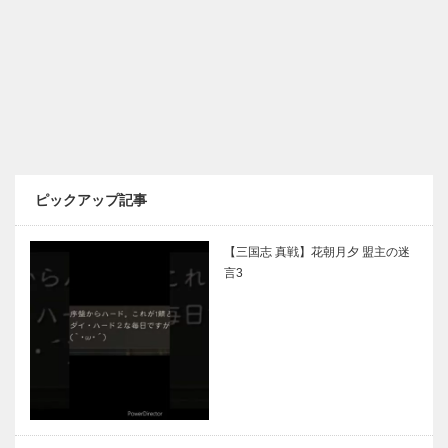
ピックアップ記事
【三国志 真戦】花朝月夕 盟主の迷
言3