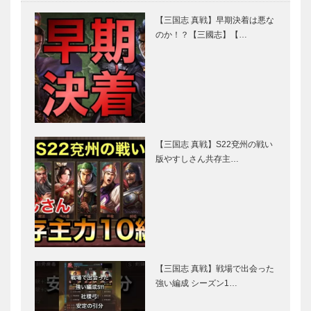
【三国志 真戦】早期決着は悪な
のか！？【三國志】【…
【三国志 真戦】S22兗州の戦い
版やすしさん共存主…
【三国志 真戦】戦場で出会った
強い編成 シーズン1…