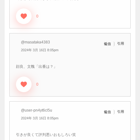
0
@masataka4383
引用
返信
2024年 3月 16日 8:05pm
顔良、文醜「出番は？」
0
@user-pn4yt6cl5u
引用
返信
2024年 3月 16日 8:05pm
引きが良くて評判悪いおもしろい笑