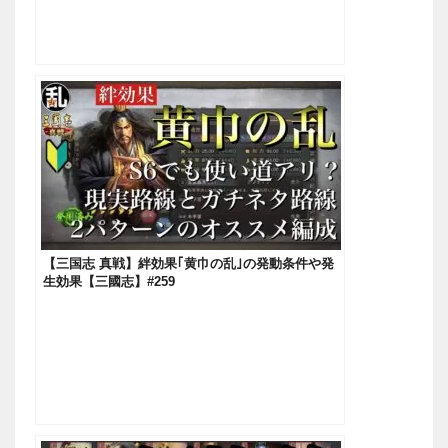
【三国志 真戦】絆効果｢黄巾の乱｣の発動条件や発
生効果【三國志】#259