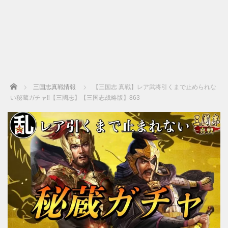
Home
三国志真戦情報
【三国志 真戦】レア武将引くまで止められな
い秘蔵ガチャ‼【三國志】【三国志战略版】863