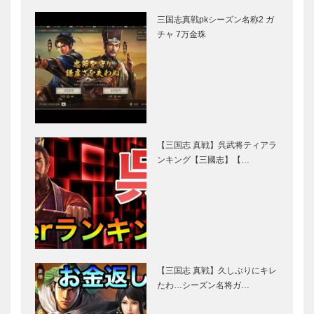
三国志真戦pkシーズン名称2 ガ
チャ 7万金珠
【三国志 真戦】呉武将ティアラ
ンキング【三國志】【…
【三国志 真戦】久しぶりにキレ
たわ…シーズン名将ガ…