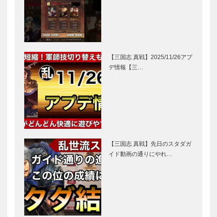
【三国志 真戦】2025/11/26アプ
デ情報【三…
【三国志 真戦】先日のスタダガ
イド動画の通りにやれ…