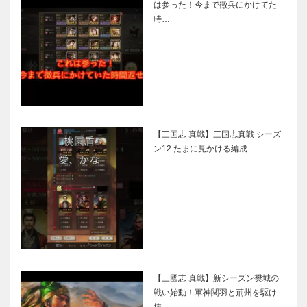
は参った！今まで徴兵にかけてた
時…
【三国志 真戦】三国志真戦 シーズ
ン12 たまに見かける編成
【三國志 真戦】新シーズン樊城の
戦い始動！軍神関羽と荊州を駆け