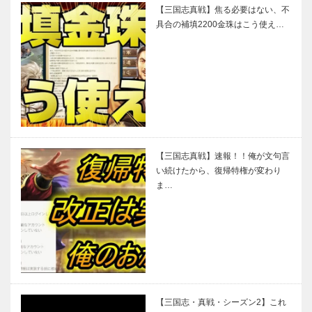
【三国志真戦】焦る必要はない、不
具合の補填2200金珠はこう使え…
【三国志真戦】速報！！俺が文句言
い続けたから、復帰特権が変わり
ま…
【三国志・真戦・シーズン2】これ