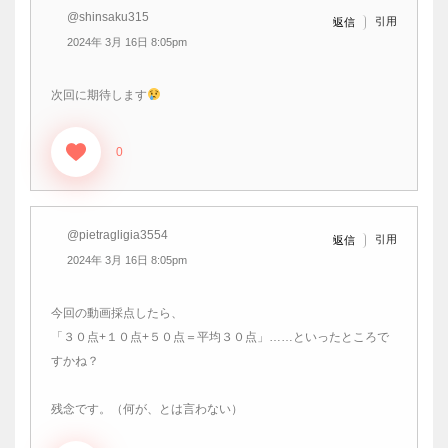
@shinsaku315
引用
返信
2024年 3月 16日 8:05pm
次回に期待します
0
@pietragligia3554
引用
返信
2024年 3月 16日 8:05pm
今回の動画採点したら、
「３０点+１０点+５０点＝平均３０点」……といったところで
すかね？
残念です。（何が、とは言わない）