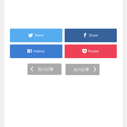
Tweet
Share
Hatena
Pocket
Post
前の記事
次の記事
navigation