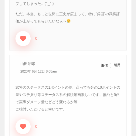
プしてしまった…(^_^;)
ただ、本当、もっと世間に正史が広まって、特に“呉国”の武将評
価が上がってもらいたいなぁ〜
0
山田治郎
引用
返信
2023年 6月 12日 8:05am
武将のステータスの1ポイントの差、凸ってる分の10ポイントの
差やステ振り等ステータス系の解説動画欲しいです。無凸と5凸
で実際ダメージ量などどう変わるか等
ご検討いただけると幸いです。
0