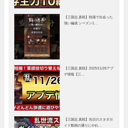
【三国志 真戦】戦場で出会った
強い編成 シーズン1…
【三国志 真戦】2025/11/26アプ
デ情報【三…
【三国志 真戦】先日のスタダガ
イド動画の通りにやれ…