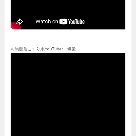
司馬懿盾こすり系YouTuber、爆誕