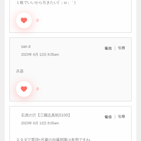
１枚でいいから引きたい(´；ω；｀)
0
san d
引用
返信
2023年 6月 12日 8:05am
兵器
0
石虎の穴【三國志真戦S100】
引用
返信
2023年 6月 12日 8:05am
スタダで賈詡+呂蒙の自爆部隊は有用ですね。