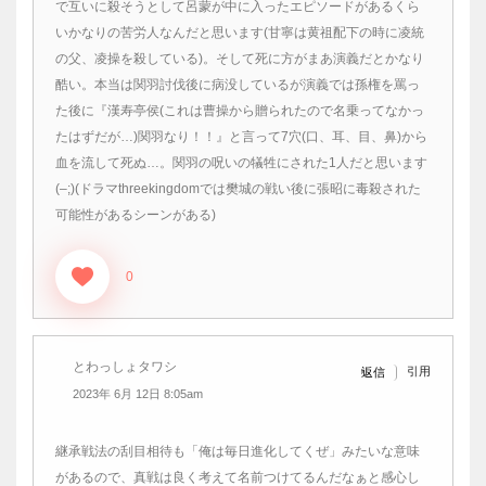
で互いに殺そうとして呂蒙が中に入ったエピソードがあるくら
いかなりの苦労人なんだと思います(甘寧は黄祖配下の時に凌統
の父、凌操を殺している)。そして死に方がまあ演義だとかなり
酷い。本当は関羽討伐後に病没しているが演義では孫権を罵っ
た後に『漢寿亭侯(これは曹操から贈られたので名乗ってなかっ
たはずだが…)関羽なり！！』と言って7穴(口、耳、目、鼻)から
血を流して死ぬ…。関羽の呪いの犠牲にされた1人だと思います
(–;)(ドラマthreekingdomでは樊城の戦い後に張昭に毒殺された
可能性があるシーンがある)
0
とわっしょタワシ
引用
返信
2023年 6月 12日 8:05am
継承戦法の刮目相待も「俺は毎日進化してくぜ」みたいな意味
があるので、真戦は良く考えて名前つけてるんだなぁと感心し