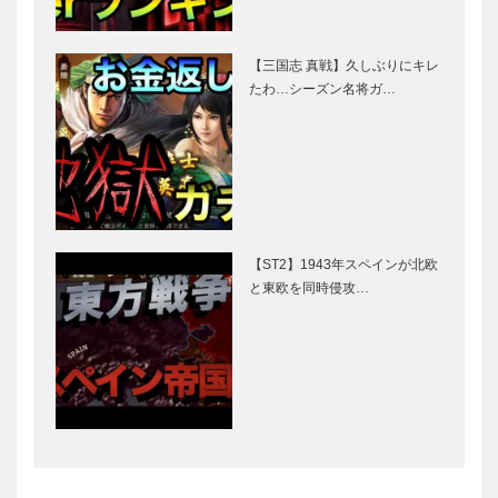
【三国志 真戦】久しぶりにキレ
たわ…シーズン名将ガ…
【ST2】1943年スペインが北欧
と東欧を同時侵攻…