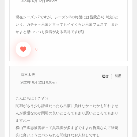
2023年 6月 12日 8:05am
現在シーズン7ですが、シーズン2の終盤には呂蒙凸4(+戦法)と
いう、ガチャ＝呂蒙と言ッてもイイくらい呂蒙フェスで、また
かよと思いつつも愛着がある武将です(笑)
0
嵐三太夫
引用
返信
2023年 6月 12日 8:05am
こんにちは！(*´∀`)♪
関羽がもう少し謙虚だったら呂蒙に負けなかったかも知れませ
んが傲慢なのが関羽の良いところでもあり悪いところでもあり
ますねー
横山三國志被害者って呉武将が多すぎですよね魯粛なんて諸葛
亮に良いようにパシられる間抜けなお人好しですし