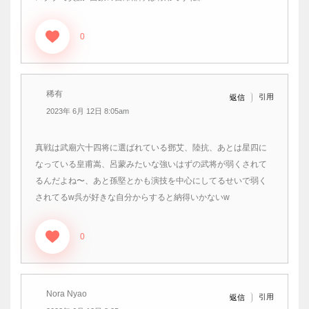
0
稀有
引用
返信
2023年 6月 12日 8:05am
真戦は武廟六十四将に選ばれている鄧艾、陸抗、あとは星四に
なっている皇甫嵩、呂蒙みたいな強いはずの武将が弱くされて
るんだよね〜、あと孫堅とかも演技を中心にしてるせいで弱く
されてるw呉が好きな自分からすると納得いかないw
0
Nora Nyao
引用
返信