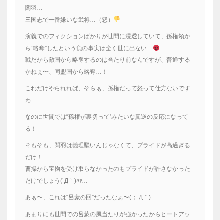
関羽…
三国志で一番嫌いな武将…（怒）
演義でのフィクションばかりが世間に浸透していて、孫権領か
ら“略奪”したという負の事実は全く世に出ない…
戦だから敵国から略奪するのは当たり前なんですが、普通する
かねぇ〜、同盟国から略奪…！
これだけやられれば、そらぁ、孫権だって怒って仕方ないです
わ…
なのに世間では“孫権が裏切って”みたいな真逆の反応になって
る！
そもそも、関羽は義理堅いんじゃなくて、プライドが高過ぎる
だけ！
曹操から宝物を受け取らなかったのもプライドが許さなかった
だけでしょう(´Д｀)ﾊｧ…
あぁ〜、これは“呂蒙の回”だったなぁ〜(；´Д｀)
あまりにも世間での呂蒙の風当たりが強かったからヒートアッ