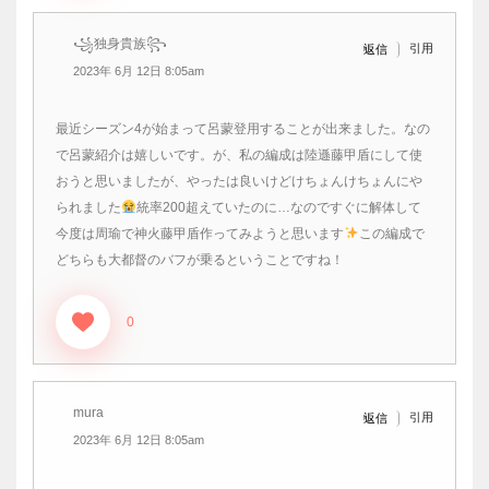
꧁独身貴族꧂
引用
返信
2023年 6月 12日 8:05am
最近シーズン4が始まって呂蒙登用することが出来ました。なの
で呂蒙紹介は嬉しいです。が、私の編成は陸遜藤甲盾にして使
おうと思いましたが、やったは良いけどけちょんけちょんにや
られました
統率200超えていたのに…なのですぐに解体して
今度は周瑜で神火藤甲盾作ってみようと思います
この編成で
どちらも大都督のバフが乗るということですね！
0
mura
引用
返信
2023年 6月 12日 8:05am