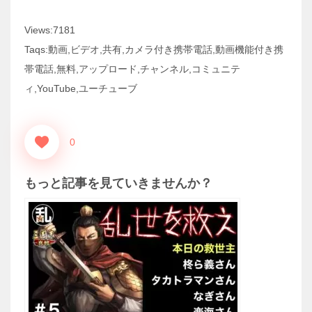
Views:7181
Taqs:動画,ビデオ,共有,カメラ付き携帯電話,動画機能付き携
帯電話,無料,アップロード,チャンネル,コミュニテ
ィ,YouTube,ユーチューブ
0
もっと記事を見ていきませんか？