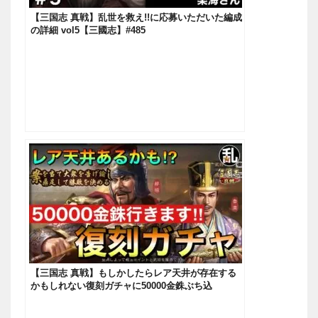
【三国志 真戦】乱世を救え!!に応募いただいた編成
の詳細 vol5【三國志】#485
【三国志 真戦】もしかしたらレア天井が存在する
かもしれない復刻ガチャに50000金銖ぶち込
む！！！【三國志】#451