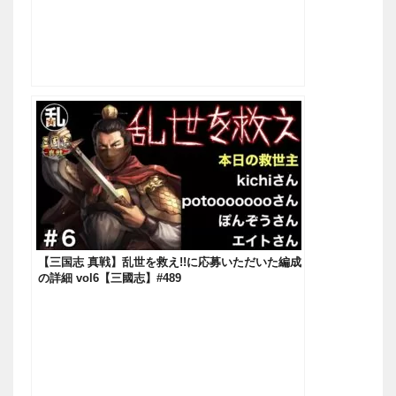
【三国志 真戦】乱世を救え!!に応募いただいた編成
の詳細 vol6【三國志】#489