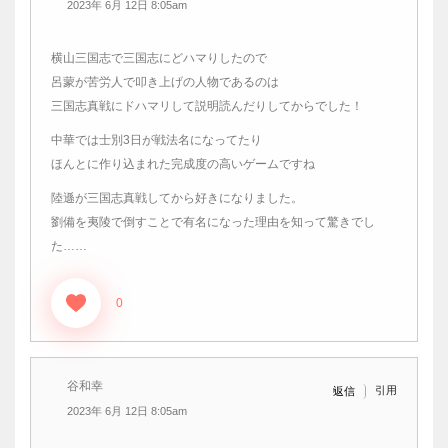
2023年 6月 12日 8:05am
横山三国志で三国志にどハマりしたので
呂蒙が苦労人で叩き上げの人物であるのは
三国志真戦にドハマリして説明読んだりしてからでした！
中華では士別3日が戦法名になってたり
ほんとに作り込まれた完成度の高いゲームですね
陸遜が三国志真戦してから好きになりました。
劉備を夷陵で倒すことで有名になった理由を知って驚きでし
た……
0
谷和幸
引用
返信
2023年 6月 12日 8:05am