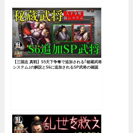
【三国志 真戦】S5天下争奪で追加される｢秘蔵武将
システム｣の解説とS6に追加されるSP武将の確認
【三國志】#180