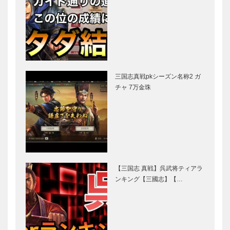
三国志真戦pkシーズン名称2 ガ
チャ 7万金珠
【三国志 真戦】呉武将ティアラ
ンキング【三國志】【…