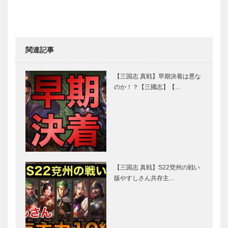
関連記事
【三国志 真戦】早期決着は悪な
のか！？【三國志】【…
【三国志 真戦】S22兗州の戦い
版やすしさん共存主…