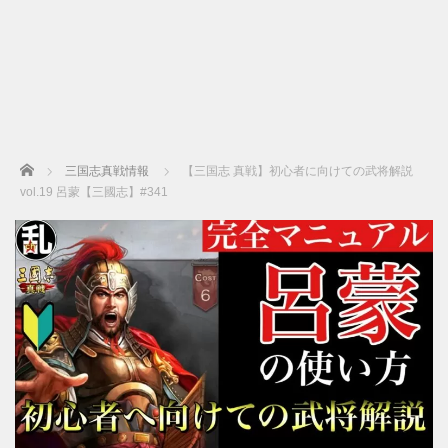
Home
三国志真戦情報
【三国志 真戦】初心者に向けての武将解説
vol.19 呂蒙【三國志】#341