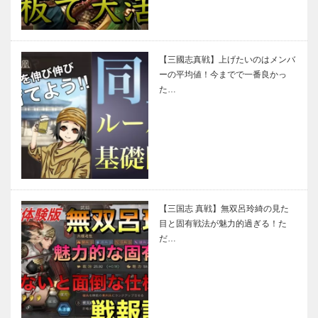
【三國志真戦】上げたいのはメンバ
ーの平均値！今までで一番良かっ
た…
【三国志 真戦】無双呂玲綺の見た
目と固有戦法が魅力的過ぎる！た
だ…