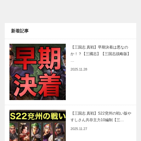
新着記事
【三国志 真戦】早期決着は悪なの
か！？【三國志】【三国志战略版】
…
2025.11.28
【三国志 真戦】S22兗州の戦い版や
すしさん共存主力10編制【三…
2025.11.27