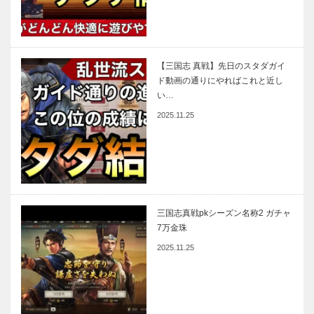
【三国志 真戦】先日のスタダガイ
ド動画の通りにやればこれと近し
い…
2025.11.25
三国志真戦pkシーズン名称2 ガチャ
7万金珠
2025.11.25