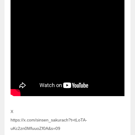
X
https://x.com/sinsen_sakurach?t=tLoTA-
uKc2zn0MfuuoZf0A&s=09