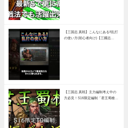
【三国志 真戦】こんなにある‼乱打
の使い方(初心者向け)【三國志…
【三国志 真戦】主力編制考え中の
方必見！S16限定編制「君王蜀槍…