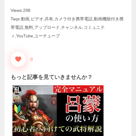
Views:298
Taqs:動画,ビデオ,共有,カメラ付き携帯電話,動画機能付き携
帯電話,無料,アップロード,チャンネル,コミュニテ
ィ,YouTube,ユーチューブ
0
もっと記事を見ていきませんか？