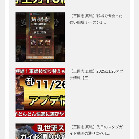
【三国志 真戦】戦場で出会った
強い編成 シーズン1…
【三国志 真戦】2025/11/26アプ
デ情報【三…
【三国志 真戦】先日のスタダガ
イド動画の通りにやれ…