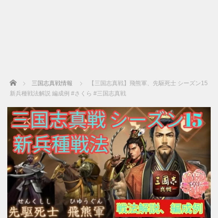
Home
三国志真戦情報
【三国志真戦】飛熊軍、先駆死士 シーズン15
新兵種戦法解説 編成例 #さくら #三国志真戦