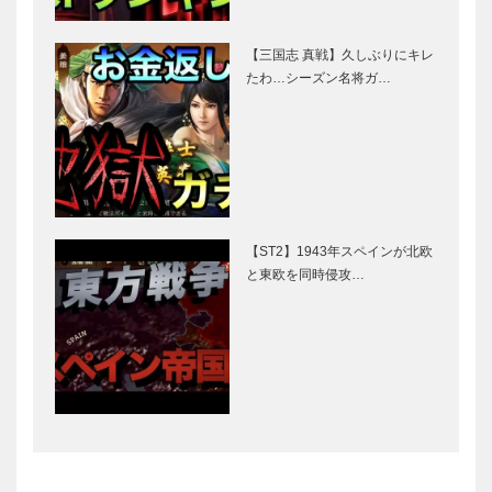
【三国志 真戦】久しぶりにキレ
たわ…シーズン名将ガ…
【ST2】1943年スペインが北欧
と東欧を同時侵攻…