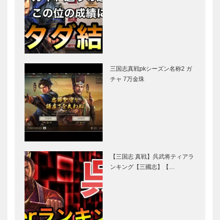
三国志真戦pkシーズン名称2 ガ
チャ 7万金珠
【三国志 真戦】呉武将ティアラ
ンキング【三國志】【…