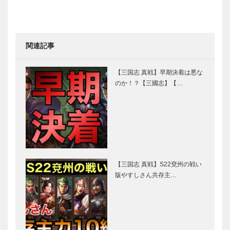
関連記事
【三国志 真戦】早期決着は悪な
のか！？【三國志】【…
【三国志 真戦】S22兗州の戦い
版やすしさん共存主…