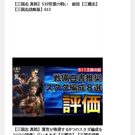
【三国志 真戦】S10官渡の戦い 総括【三國志】
【三国志战略版】613
【三国志 真戦】運営が推奨する8つのスタダ編成を
1つ1つ評価していきます【三國志】【三国志战略