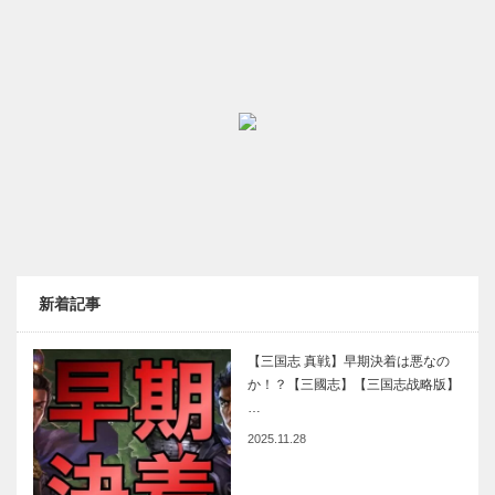
新着記事
【三国志 真戦】早期決着は悪なの
か！？【三國志】【三国志战略版】
…
2025.11.28