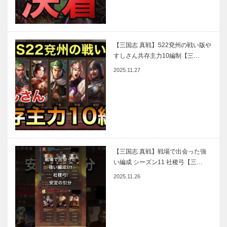
【三国志 真戦】S22兗州の戦い版や
すしさん共存主力10編制【三…
2025.11.27
【三国志 真戦】戦場で出会った強
い編成 シーズン11 社稷弓【三…
2025.11.26