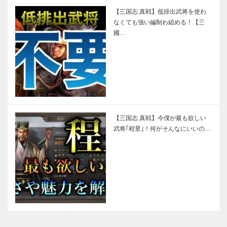
【三国志 真戦】低排出武将を使わ
なくても強い編制わ組める！【三
國…
【三国志 真戦】今僕が最も欲しい
武将｢程昱｣！何がそんなにいいの…