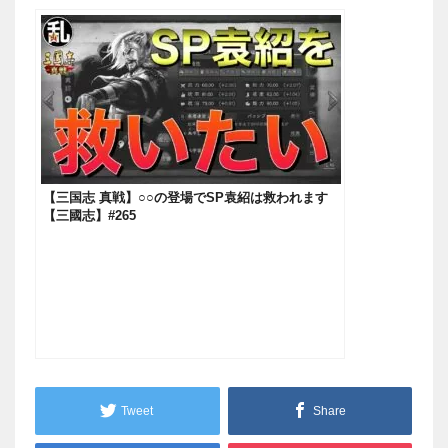
【三国志 真戦】○○の登場でSP袁紹は救われます
【三國志】#265
Tweet
Share