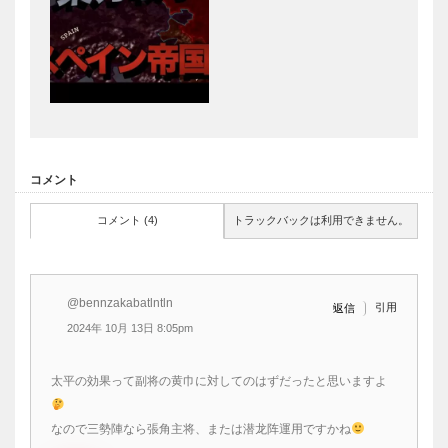
コメント
コメント (4)
トラックバックは利用できません。
@bennzakabatlntln
引用
返信
2024年 10月 13日 8:05pm
太平の効果って副将の黄巾に対してのはずだったと思いますよ
なので三勢陣なら張角主将、または潜龙阵運用ですかね