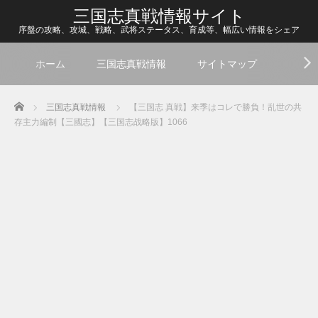
三国志真戦情報サイト
序盤の攻略、攻城、戦略、武将ステータス、育成等、幅広い情報をシェア
ホーム
三国志真戦情報
サイトマップ
Home
三国志真戦情報
【三国志 真戦】来季はコレで勝負！乱世の共
存主力編制【三國志】【三国志战略版】1066