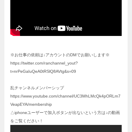
※お仕事の依頼は↓アカウントのDMでお願いします※
https://twitter.com/ranchannel_yout?
t=nrPeGaIuQeA0tRSlQ8AVtg&s=09
乱チャンネルメンバーシップ
https://www.youtube.com/channel/UC3MhLMcQk4pORLm7
VeapEYA/membership
△iphoneユーザーで加入ボタンが出ないという方は↓の動画
をご覧ください！