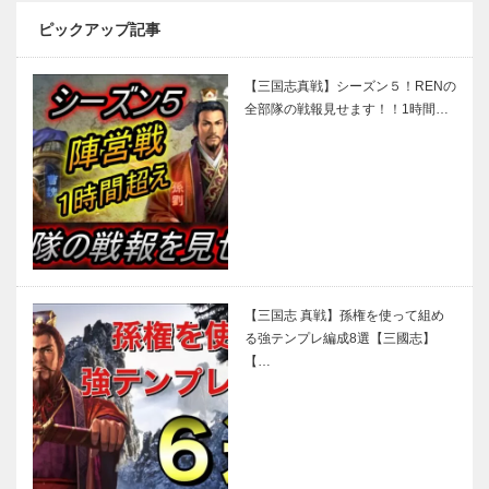
ピックアップ記事
【三国志真戦】シーズン５！RENの
全部隊の戦報見せます！！1時間…
【三国志 真戦】孫権を使って組め
る強テンプレ編成8選【三國志】
【…