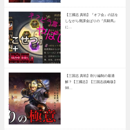
【三國志 真戦】『オフ会』の話を
しながら廃課金ばりの『呉騎馬』
に…
【三国志 真戦】削り編制の最適
解？【三國志】【三国志战略版】
98…