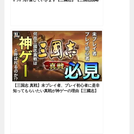
版】615
【三国志 真戦】未プレイ者、プレイ初心者に是非
知ってもらいたい真戦が神ゲーの理由【三國志】
【三国志战略版】620