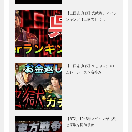
【三国志 真戦】呉武将ティアラ
ンキング【三國志】【…
【三国志 真戦】久しぶりにキレ
たわ…シーズン名将ガ…
【ST2】1943年スペインが北欧
と東欧を同時侵攻…