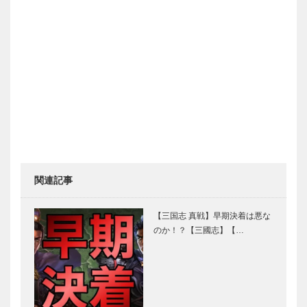
関連記事
【三国志 真戦】早期決着は悪な
のか！？【三國志】【…