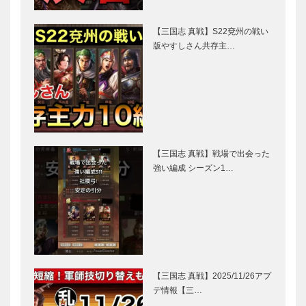
【三国志 真戦】S22兗州の戦い
版やすしさん共存主…
【三国志 真戦】戦場で出会った
強い編成 シーズン1…
【三国志 真戦】2025/11/26アプ
デ情報【三…