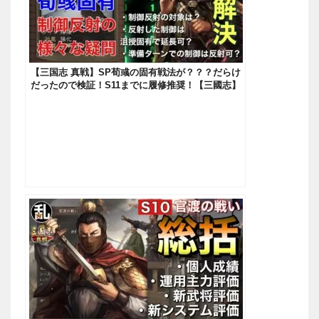
【三国志 真戦】SP荀彧の固有戦法が？？？だらけ
だったので検証！S11までに履修推奨！【三國志】
【三国志战略版】611