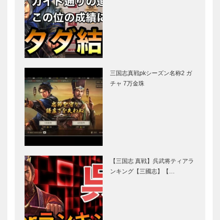
三国志真戦pkシーズン名称2 ガ
チャ 7万金珠
【三国志 真戦】呉武将ティアラ
ンキング【三國志】【…