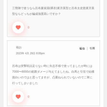
三勢陣で使うなら呂布夏侯淵(裸衣)黄月英型と呂布太史慈黄月英
型ならどっちが編成強度高いですか？
0
福お
引用
返信
2023年 4月 29日 8:05pm
呂布は突撃戦法足りない時に矢志不移で使ってましたが時には
7000〜8000の範囲ダメージ与えてましたね。白馬と引弦で結構
面白いのではと思ってますが、凸重ねられていないので二軍に
行ってしまいました
0