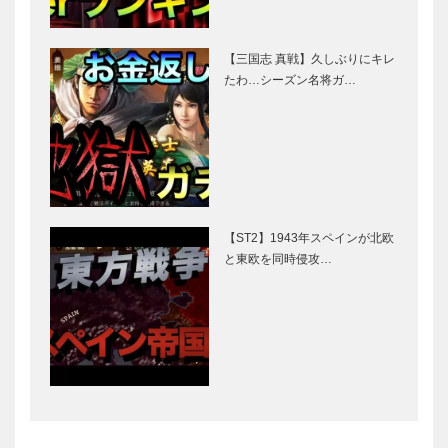
【三国志 真戦】久しぶりにキレ
たわ…シーズン名将ガ…
【ST2】1943年スペインが北欧
と東欧を同時侵攻…