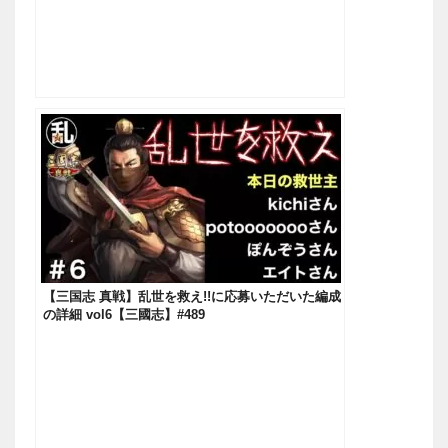
【三国志 真戦】乱世を救え!!に応募いただいた編成
の詳細 vol6【三國志】#489