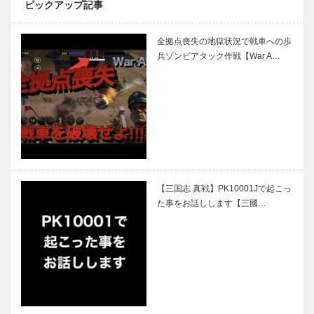
ピックアップ記事
全拠点喪失の地獄状況で戦車への歩
兵ゾンビアタック作戦【War A…
【三国志 真戦】PK10001Jで起こっ
た事をお話しします【三國…