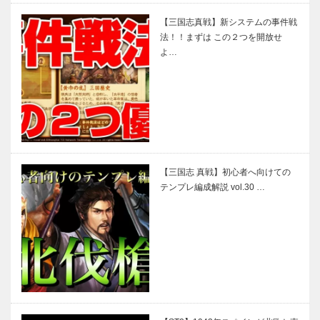
【三国志真戦】新システムの事件戦
法！！まずは この２つを開放せ
よ…
【三国志 真戦】初心者へ向けての
テンプレ編成解説 vol.30 …