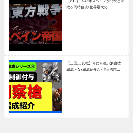
【ST2】1943年スペインが北欧と東
欧を同時侵攻‼︎世界最大の…
【三国志 真戦】弓にも強い洞察槍
編成 ～S7編成紹介④～#三國志…