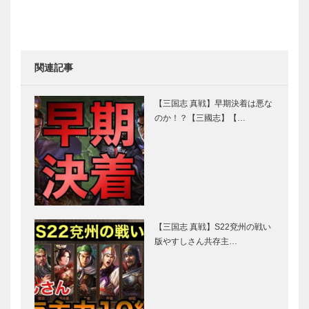
関連記事
【三国志 真戦】早期決着は悪な
のか！？【三國志】【…
【三国志 真戦】S22兗州の戦い
版やすしさん共存主…