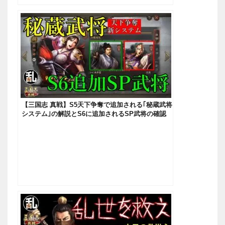
【三国志 真戦】S5天下争奪で追加される｢秘蔵武将
システム｣の解説とS6に追加されるSP武将の確認
【三國志】#180