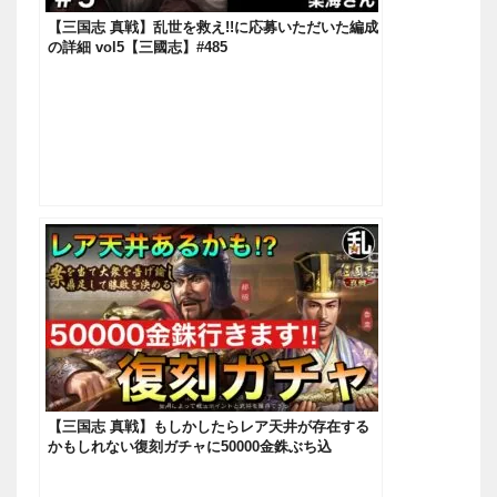
【三国志 真戦】乱世を救え!!に応募いただいた編成
の詳細 vol5【三國志】#485
【三国志 真戦】もしかしたらレア天井が存在する
かもしれない復刻ガチャに50000金銖ぶち込
む！！！【三國志】#451