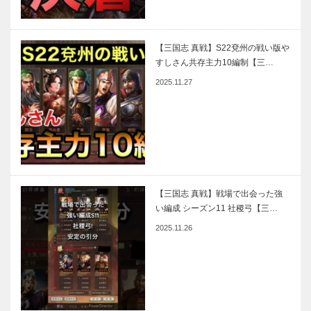
【三国志 真戦】S22兗州の戦い版や
すしさん共存主力10編制【三…
2025.11.27
【三国志 真戦】戦場で出会った強
い編成 シーズン11 社稷弓【三…
2025.11.26