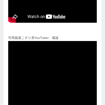
司馬懿盾こすり系YouTuber、爆誕