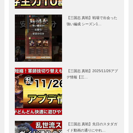
【三国志 真戦】戦場で出会った
強い編成 シーズン1…
【三国志 真戦】2025/11/26アプ
デ情報【三…
【三国志 真戦】先日のスタダガ
イド動画の通りにやれ…