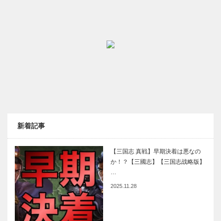
新着記事
【三国志 真戦】早期決着は悪なの
か！？【三國志】【三国志战略版】
…
2025.11.28