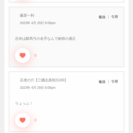
藤原一利
引用
返信
2023年 4月 29日 8:05pm
呂布は騎馬弓の名手なんで納得の適正
0
石虎の穴【三國志真戦S100】
引用
返信
2023年 4月 29日 8:05pm
りょっふ！
0