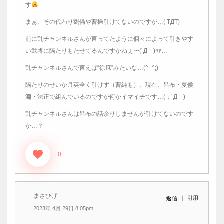
す
まぁ、その代わり劉備や曹操引けてないのですが…( TДT)
前に乱チャンネルさんが言ってたように個々によって引きやす
い武将に隔たりもたせてるんですかねぇ〜(´Д｀)ﾊｧ…
乱チャンネルさんで言えば“徐庶”みたいな…(^_^;)
隔たりのせいか月英全く引けず（曹純も）、現在、呂布・夏侯
淵・法正で組んでいるのですが何かイマイチです…(；´Д｀)
乱チャンネルさんは呂布の話余りしませんが引けてないのです
か…？
0
まさひげ
引用
返信
2023年 4月 29日 8:05pm