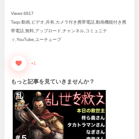
Views:6817
Taqs:動画,ビデオ,共有,カメラ付き携帯電話,動画機能付き携
帯電話,無料,アップロード,チャンネル,コミュニテ
ィ,YouTube,ユーチューブ
+1
もっと記事を見ていきませんか？