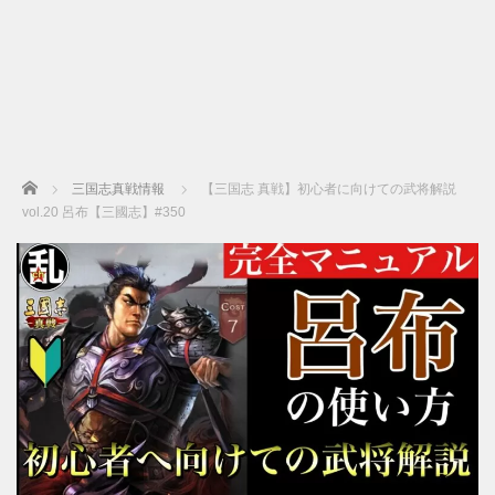
Home
三国志真戦情報
【三国志 真戦】初心者に向けての武将解説
vol.20 呂布【三國志】#350