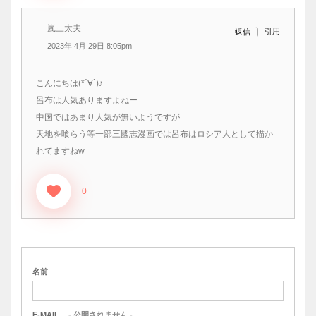
嵐三太夫
引用
返信
2023年 4月 29日 8:05pm
こんにちは(*´∀`)♪
呂布は人気ありますよねー
中国ではあまり人気が無いようですが
天地を喰らう等一部三國志漫画では呂布はロシア人として描か
れてますねw
0
名前
E-MAIL
- 公開されません -