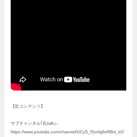
【乱コンテンツ】
サブチャンネル｢乱talk｣↓
https://www.youtube.com/channel/UCyS_f3znIg9oRBxl_kO