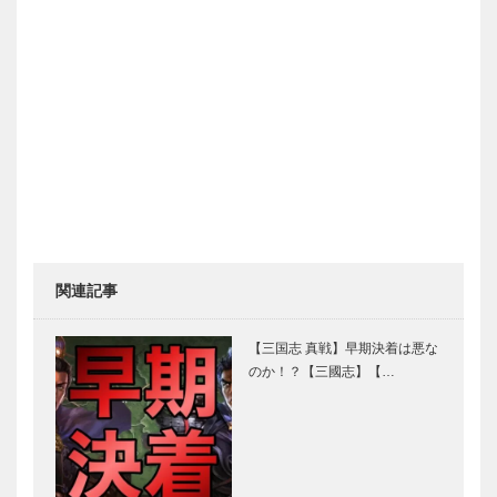
関連記事
【三国志 真戦】早期決着は悪な
のか！？【三國志】【…