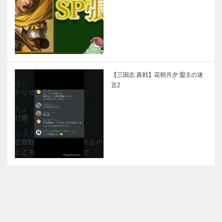
【三国志 真戦】花朝月夕 盟主の迷
言2