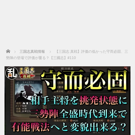
Home
三国志真戦情報
【三国志 真戦】評価の低かった守而必固、三
勢陣の登場で評価が覆る？【三國志】#110