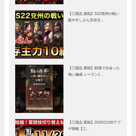
【三国志 真戦】S22兗州の戦い
版やすしさん共存主…
【三国志 真戦】戦場で出会った
強い編成 シーズン1…
【三国志 真戦】2025/11/26アプ
デ情報【三…