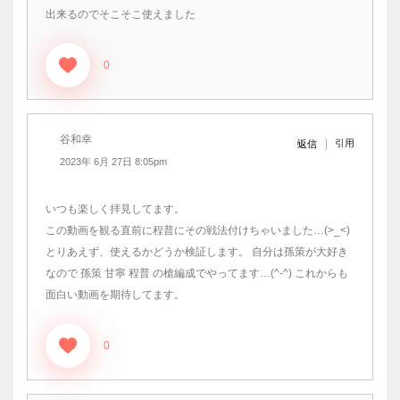
出来るのでそこそこ使えました
0
谷和幸
引用
返信
2023年 6月 27日 8:05pm
いつも楽しく拝見してます。
この動画を観る直前に程普にその戦法付けちゃいました…(>_<)
とりあえず、使えるかどうか検証します。 自分は孫策が大好き
なので 孫策 甘寧 程普 の槍編成でやってます…(^-^) これからも
面白い動画を期待してます。
0