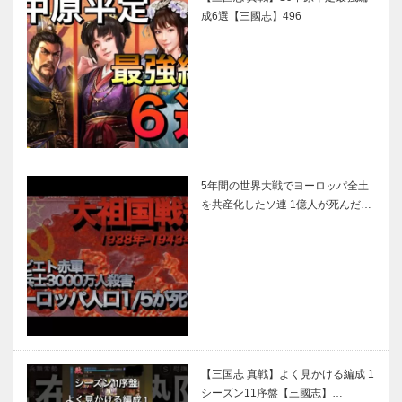
成6選【三國志】496
5年間の世界大戦でヨーロッパ全土
を共産化したソ連 1億人が死んだ…
【三国志 真戦】よく見かける編成 1
シーズン11序盤【三國志】…