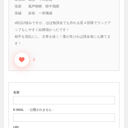
張梁 風声鶴唳 暗中飛躍
張繍 妖術 一挙殲滅
s戦法2積みですが、ほぼ無課金でも作れる星４部隊でランクア
ップもしやすく結構強かったです！
相手を混乱にし、主将を抜く！運が良ければ課金者にも勝てま
す！
0
名前
E-MAIL
- 公開されません -
URL