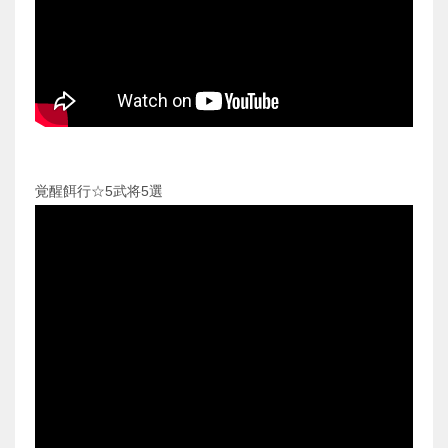
覚醒餌行☆5武将5選