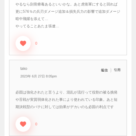
やるなら刮骨療毒あるといいかな。あと虎衛軍にすると回れば
更に576％の兵刃ダメージ追加＆損失兵力の影響で追加ダメージ
暗中飛躍を添えて…
やってることあたま張遼…
0
tako
引用
返信
2023年 6月 27日 8:05pm
必固は強化されたと言うより、混乱が流行って役割の被る挑発
や舌戦が実質弱体化された事により使われている印象。あと短
期決戦型のパテに対しては効果がデカいのも必固の利点です
0