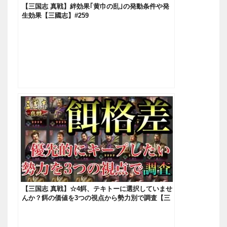
【三国志 真戦】絆効果｢黄巾の乱｣の発動条件や発
生効果【三國志】#259
【三国志 真戦】☆4餌、テキトーに選択していませ
んか？餌の価値を3つの視点から勢力別で調査【三
國志】#63