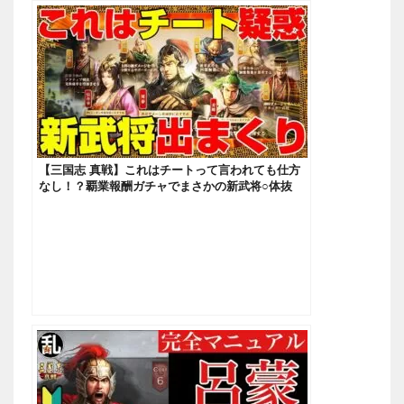
【三国志 真戦】これはチートって言われても仕方
なし！？覇業報酬ガチャでまさかの新武将○体抜
き！！【三國志】#130