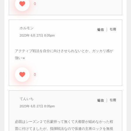
0
ホルモン
引用
返信
2023年 6月 27日 8:05pm
アクティブ戦法を自分に向けさせられないとか、ガッカリ感が
強いｗ
0
てんいち
引用
返信
2023年 6月 27日 8:05pm
必固はシーズン２で呂蒙持って無くて大都督が組めなかった程
普に付けてましたが、指揮戦法なので張遼の主将ロックを無視