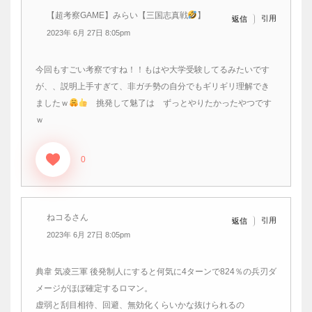
【超考察GAME】みらい【三国志真戦
】
引用
返信
2023年 6月 27日 8:05pm
今回もすごい考察ですね！！もはや大学受験してるみたいです
が、、説明上手すぎて、非ガチ勢の自分でもギリギリ理解でき
ましたｗ
挑発して魅了は ずっとやりたかったやつです
ｗ
0
ねコるさん
引用
返信
2023年 6月 27日 8:05pm
典韋 気凌三軍 後発制人にすると何気に4ターンで824％の兵刃ダ
メージがほぼ確定するロマン。
虚弱と刮目相待、回避、無効化くらいかな抜けられるの