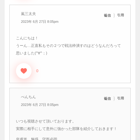
嵐三太夫
引用
返信
2023年 6月 27日 8:05pm
こんにちは！
うーん…正直私もその２つで戦法枠潰すのはどうなんだろって
思いました(^∀^；)
0
べんちん
引用
返信
2023年 6月 27日 8:05pm
いつも視聴させて頂いております。
実際に相手にして意外に強かった部隊を紹介しておきます！
皇甫嵩 魅惑 守而必固