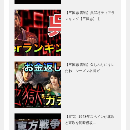
【三国志 真戦】呉武将ティアラ
ンキング【三國志】【…
【三国志 真戦】久しぶりにキレ
たわ…シーズン名将ガ…
【ST2】1943年スペインが北欧
と東欧を同時侵攻…