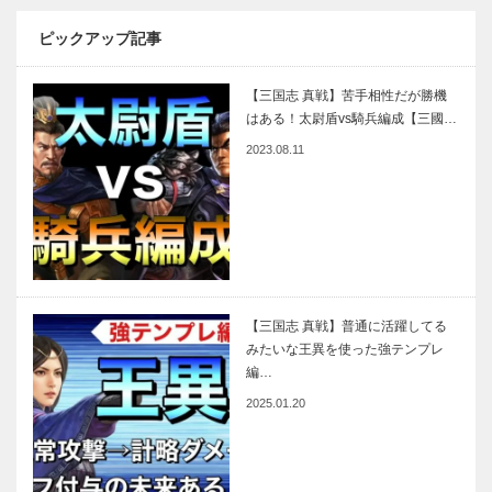
ピックアップ記事
【三国志 真戦】苦手相性だが勝機
はある！太尉盾vs騎兵編成【三國…
2023.08.11
【三国志 真戦】普通に活躍してる
みたいな王異を使った強テンプレ
編…
2025.01.20