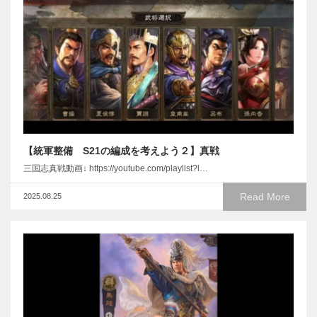
【統軍整備 S21の編成を考えよう２】真戦
三国志真戦動画↓ https://youtube.com/playlist?l…
Read More
2025.08.25