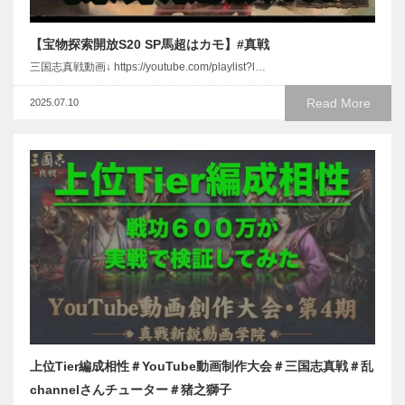
【宝物探索開放S20 SP馬超はカモ】#真戦
三国志真戦動画↓ https://youtube.com/playlist?l…
Read More
2025.07.10
上位Tier編成相性＃YouTube動画制作大会＃三国志真戦＃乱
channelさんチューター＃猪之獅子