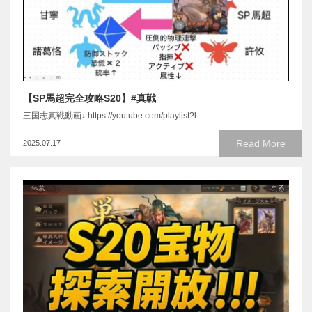
【SP馬超完全攻略S20】#真戦
三国志真戦動画↓ https://youtube.com/playlist?l…
Read More
2025.07.17