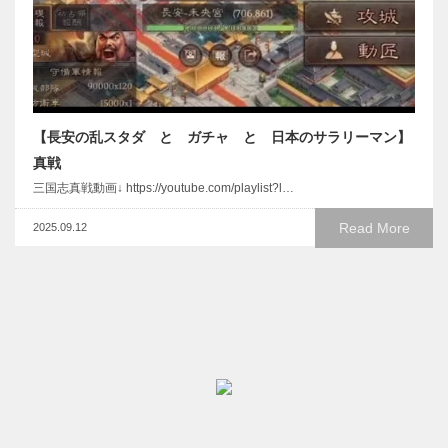
【長安の乱スタダ と ガチャ と 日本のサラリーマン】
真戦
三国志真戦動画↓ https://youtube.com/playlist?l…
Read More
2025.09.12