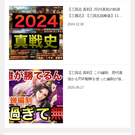
【三国志 真戦】2024真戦の軌跡
【三國志】【三国志战略版】11…
2024.12.30
【三国志 真戦】この編制、歴代最
強かも⁉SP貂蝉を使った編制が強…
2025.09.17