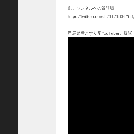
！
乱チャンネルへの質問垢
【
https://twitter.com/ch71171836?
三
國
志
司馬懿盾こすり系YouTuber、爆誕
】
【
三
国
志
战
略
版
】
1
2
7
9
【
三