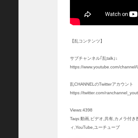
三
国
志
真
戦
】
【乱コンテンツ】
S
8
か
サブチャンネル｢乱talk｣↓
ら
https://www.youtube.com/channe
組
め
る
乱CHANNELのTwitterアカウント
よ
https://twitter.com/ranchannel_you
う
に
な
Views:4398
っ
Taqs:動画,ビデオ,共有,カメラ
た
S
ィ,YouTube,ユーチューブ
P