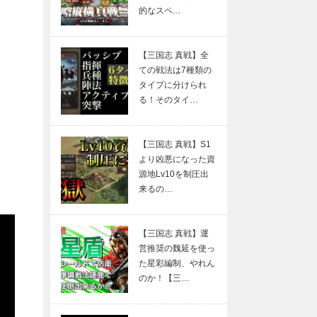
的なスペ…
【三国志 真戦】全
ての戦法は7種類の
タイプに分けられ
る！そのタイ…
【三国志 真戦】S1
より凶悪になった資
源地Lv10を制圧出
来るの…
【三国志 真戦】運
営推奨の魏延を使っ
た星彩編制、やれん
のか！【三…