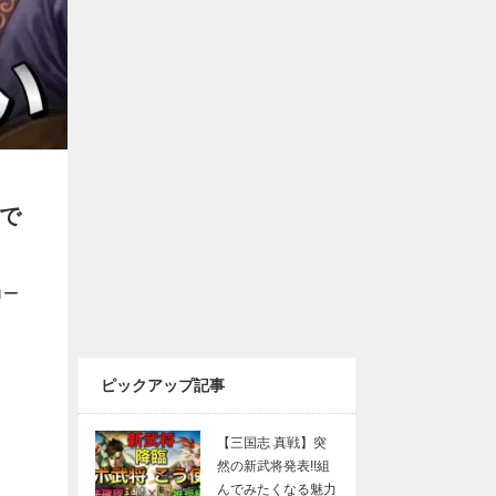
で
ロー
ピックアップ記事
【三国志 真戦】突
然の新武将発表!!組
んでみたくなる魅力