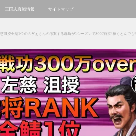
三国志真戦情報
サイトマップ
左慈沮授全鯖1位ののゔぁさんの考案する群盾が1シーズンで300万戦功稼ぐとんでも