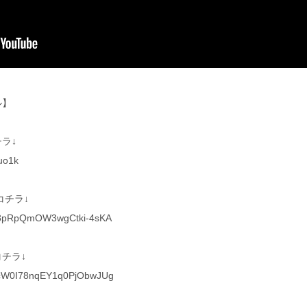
ル】
ラ↓
uo1k
コチラ↓
Cat8pRpQmOW3wgCtki-4sKA
チラ↓
CMcW0I78nqEY1q0PjObwJUg