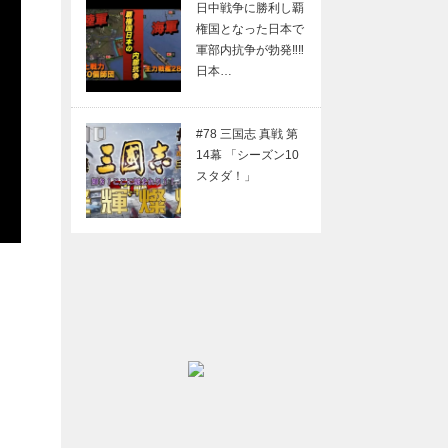
日中戦争に勝利し覇
権国となった日本で
軍部内抗争が勃発‼︎‼︎
日本…
#78 三国志 真戦 第
14幕 「シーズン10
スタダ！」