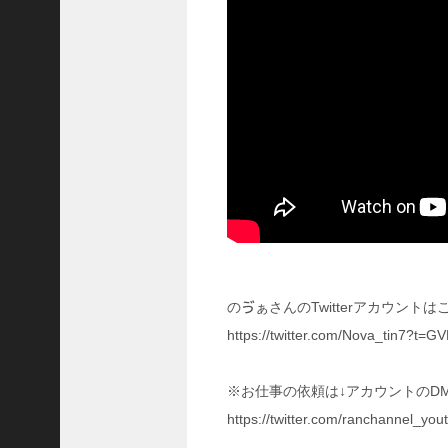
ア
プ
ロ
ー
チ
の
登
場
！
S
P
孫
堅
の
固
のゔぁさんのTwitterアカウントは
有
https://twitter.com/Nova_tin7?
戦
法
が
※お仕事の依頼は↓アカウントのD
面
https://twitter.com/ranchannel_
白
い