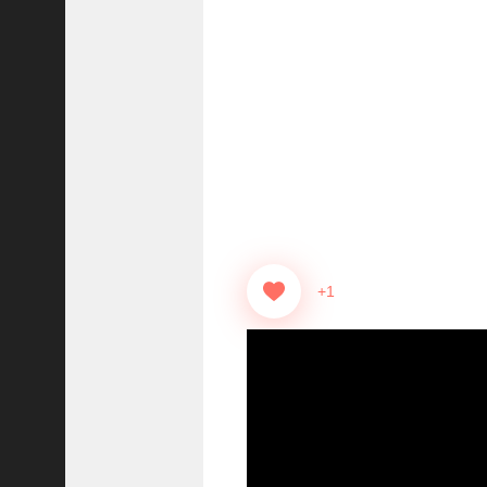
志
战
略
版
】
1
0
7
6
【
三
+1
国
志
真
戦
】
新
た
な