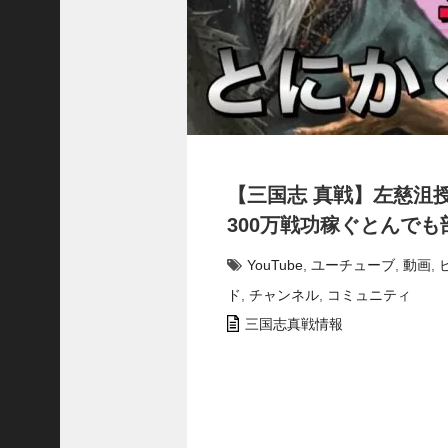
合
う
！
S
1
7
陳
倉
の
【三国志 真戦】左慈沮
戦
い
300万戦功稼ぐとんでも
の
予
YouTube
,
ユーチューブ
,
動画
,
習
ド
,
チャンネル
,
コミュニティ
【
三
三国志真戦情報
國
志
】
【
三
国