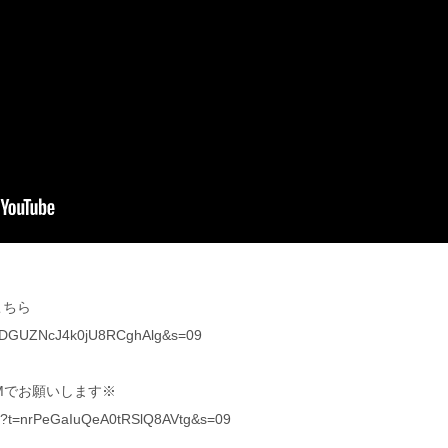
こちら
t=GVDGUZNcJ4k0jU8RCghAlg&s=09
Mでお願いします※
yout?t=nrPeGaIuQeA0tRSlQ8AVtg&s=09