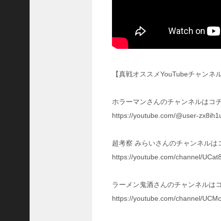
国
志
真
戦
】
こ
の
【真戦オススメYouTubeチャンネ
状
態
ホラーマンさんのチャンネルはコチ
で
使
https://youtube.com/@user-zx8ih1
っ
て
超考察 みらいさんのチャンネルは
み
た
https://youtube.com/channel/U
い
！
ラーメン鬼酒さんのチャンネルはコ
究
極
https://youtube.com/channel/U
劉
曄