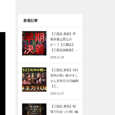
新着記事
【三国志 真戦】早
期決着は悪なの
か！？【三國志】
【三国志战略版】…
2025.11.28
【三国志 真戦】S22
兗州の戦い版やすし
さん共存主力10編制
【三…
2025.11.27
【三国志 真戦】戦
場で出会った強い編