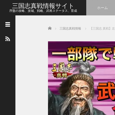
三国志真戦情報サイト
ホーム
序盤の攻略、攻城、戦略、武将ステータス、育成
等、幅広い情報をシェア
Home
三国志真戦情報
【三国志 真戦】
人
気
の
記
事
【
三
国
志
真
戦
】
ま
だ
間
に