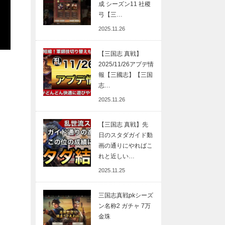
成 シーズン11 社稷
弓【三…
2025.11.26
【三国志 真戦】
2025/11/26アプデ情
報【三國志】【三国
志…
2025.11.26
【三国志 真戦】先
日のスタダガイド動
画の通りにやればこ
れと近しい…
2025.11.25
三国志真戦pkシーズ
ン名称2 ガチャ 7万
金珠