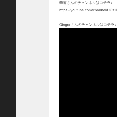
華蓮さんのチャンネルはコチラ↓
飛
熊
https://youtube.com/channel/UC
【
三
Gingerさんのチャンネルはコチラ↓
國
志
】
【
三
国
志
战
略
版
】
1
2
1
3
【