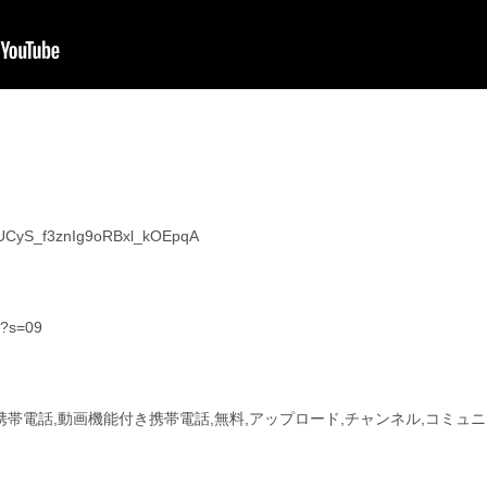
l/UCyS_f3znIg9oRBxl_kOEpqA
t?s=09
付き携帯電話,動画機能付き携帯電話,無料,アップロード,チャンネル,コミュ