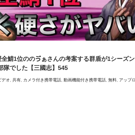
授全鯖1位ののゔぁさんの考案する群盾が1シーズン
部隊でした【三國志】545
ビデオ
,
共有
,
カメラ付き携帯電話
,
動画機能付き携帯電話
,
無料
,
アップ