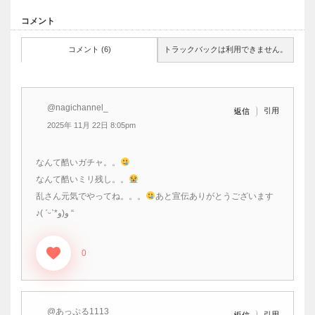
コメント
コメント (6)
トラックバックは利用できません。
@nagichannel_
引用
返信
2025年 11月 22日 8:05pm
なんて酷いガチャ。。
なんて酷いミリ残し。。
乱さん元気でやってね。。。
‎あと宣伝ありがとうございます
♪( ˊᵕˋ*و(و “
0
@あっぷる1113
引用
返信