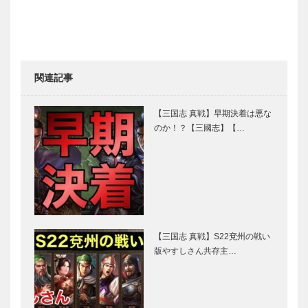
関連記事
【三国志 真戦】早期決着は悪な
のか！？【三國志】【…
【三国志 真戦】S22兗州の戦い
版やすしさん共存主…