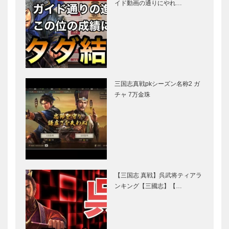
イド動画の通りにやれ…
三国志真戦pkシーズン名称2 ガ
チャ 7万金珠
【三国志 真戦】呉武将ティアラ
ンキング【三國志】【…