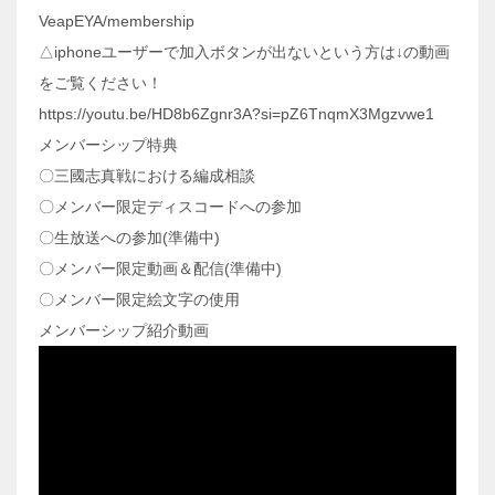
VeapEYA/membership
△iphoneユーザーで加入ボタンが出ないという方は↓の動画
をご覧ください！
https://youtu.be/HD8b6Zgnr3A?si=pZ6TnqmX3Mgzvwe1
メンバーシップ特典
〇三國志真戦における編成相談
〇メンバー限定ディスコードへの参加
〇生放送への参加(準備中)
〇メンバー限定動画＆配信(準備中)
〇メンバー限定絵文字の使用
メンバーシップ紹介動画