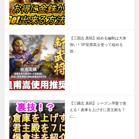
【三国志 真戦】組める編制は大体
強い！SP皇甫嵩を使って組める
強…
【三國志 真戦】シーズン序盤で使
える！倉庫を上げずに君主殿を７
に…