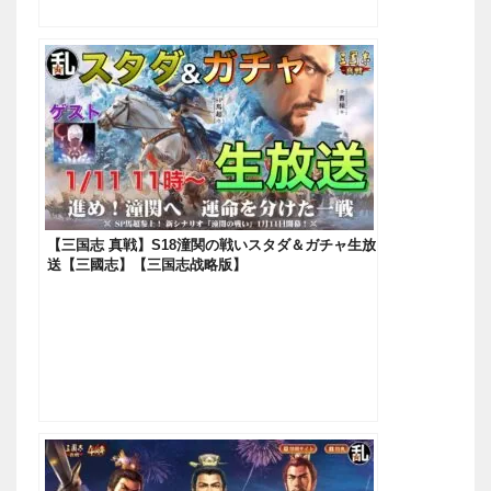
【三国志 真戦】S18潼関の戦いスタダ＆ガチャ生放
送【三國志】【三国志战略版】