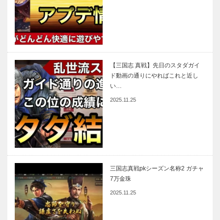
【三国志 真戦】先日のスタダガイ
ド動画の通りにやればこれと近し
い…
2025.11.25
三国志真戦pkシーズン名称2 ガチャ
7万金珠
2025.11.25