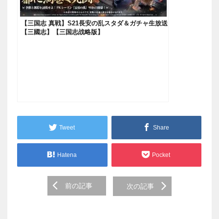
【三国志 真戦】S21長安の乱スタダ＆ガチャ生放送
【三國志】【三国志战略版】
Tweet
Share
Hatena
Pocket
Post
前の記事
次の記事
navigation