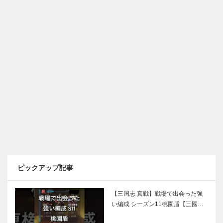
ピックアップ記事
【三国志 真戦】戦場で出会った強
い編成 シーズン11桃園盾【三國…