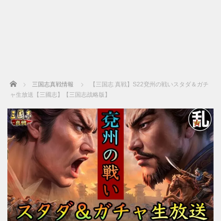
Home
三国志真戦情報
【三国志 真戦】S22兗州の戦いスタダ＆ガチ
ャ生放送【三國志】【三国志战略版】