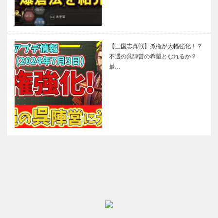
【三国志真戦】孫権が大幅強化！？
不遇の呉陣営の希望となれるか？
最…