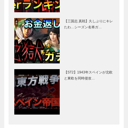
【三国志 真戦】久しぶりにキレ
たわ…シーズン名将ガ…
【ST2】1943年スペインが北欧
と東欧を同時侵攻…