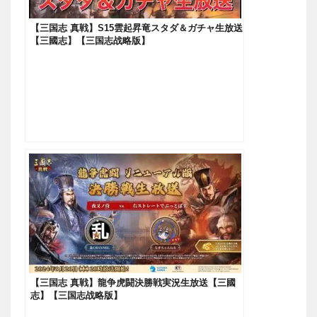
【三国志 真戦】S15雲起昇竜スタダ＆ガチャ生放送
【三國志】【三国志战略版】
【三国志 真戦】龍争虎闘決勝戦実況生放送【三國
志】【三国志战略版】