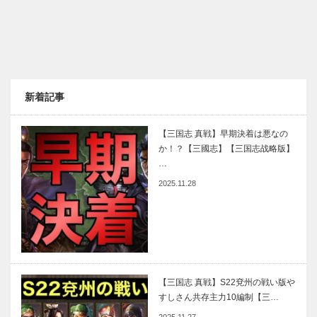
新着記事
【三国志 真戦】早期決着は悪なの
か！？【三國志】【三国志战略版】
…
2025.11.28
【三国志 真戦】S22兗州の戦い版や
すしさん共存主力10編制【三…