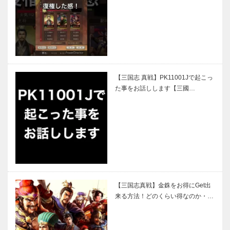
【三国志 真戦】PK11001Jで起こっ
た事をお話しします【三國…
【三国志真戦】金銖をお得にGet出
来る方法！どのくらい得なのか・…