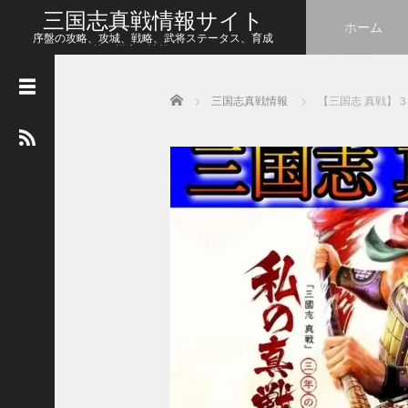
三国志真戦情報サイト
ホーム
序盤の攻略、攻城、戦略、武将ステータス、育成
等、幅広い情報をシェア
Home
三国志真戦情報
【三国志 真戦】
人
気
の
記
事
【
三
国
志
真
戦
】
こ
の
状
態