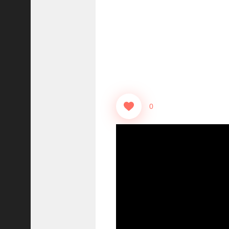
志
战
略
版
】
1
2
1
3
0
【
三
国
志
真
戦
】
ま
だ
間