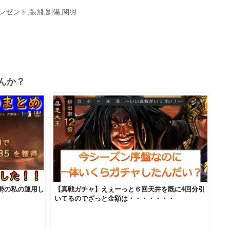
プレゼント,張飛,劉備,関羽
んか？
勢の私の運用し
【真戦ガチャ】えぇーっと６回天井を既に4回分引
いてるのでざっと金額は・・・・・・・