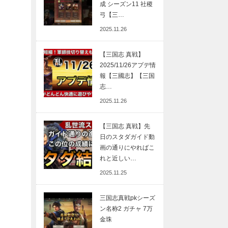
成 シーズン11 社稷
弓【三…
2025.11.26
【三国志 真戦】
2025/11/26アプデ情
報【三國志】【三国
志…
2025.11.26
【三国志 真戦】先
日のスタダガイド動
画の通りにやればこ
れと近しい…
2025.11.25
三国志真戦pkシーズ
ン名称2 ガチャ 7万
金珠