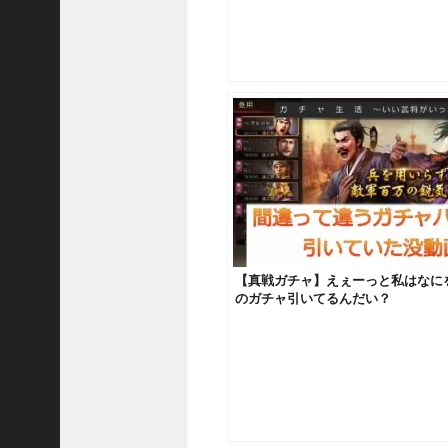
ア
プ
ロ
ー
チ
の
登
場
！
S
P
孫
堅
【真戦ガチャ】えぇーっと私はなに
の
のガチャ引いてるんだい？
固
有
戦
法
が
面
白