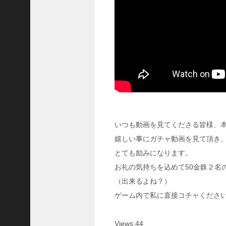
に
合
う
！
S
1
7
陳
倉
の
戦
い
いつも動画を見てくださる皆様、
の
予
嬉しい事にガチャ動画を見て頂き
習
とても励みになります。
【
お礼の気持ちを込めて50金銖２名
三
國
（出来るよね？）
志
ゲーム内で私に直接コチャください
】
【
三
Views:44