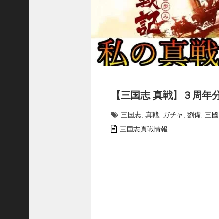
で
使
っ
て
み
た
い
！
究
【三国志 真戦】３周年
極
劉
三国志
,
真戦
,
ガチャ
,
劉備
,
三國
曄
飛
三国志真戦情報
熊
【
三
國
志
】
【
三
国