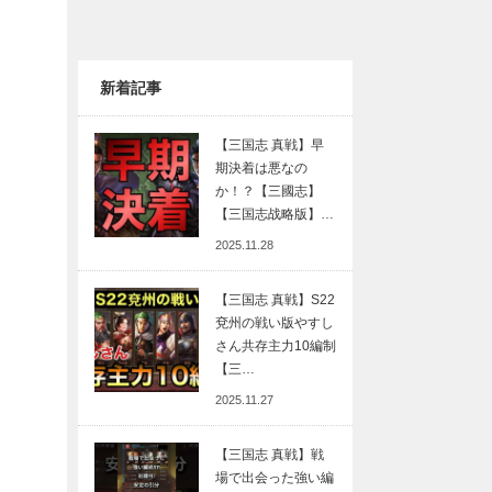
新着記事
【三国志 真戦】早
期決着は悪なの
か！？【三國志】
【三国志战略版】…
2025.11.28
【三国志 真戦】S22
兗州の戦い版やすし
さん共存主力10編制
【三…
2025.11.27
【三国志 真戦】戦
場で出会った強い編