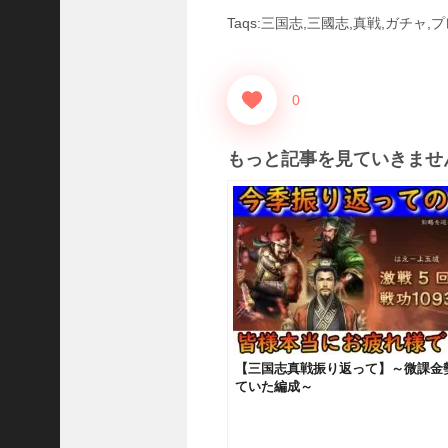
国
Taqs:三国志,三國志,真戦,ガチャ,
志
战
略
版
0
】
1
もっと記事を見ていきませ
0
7
6
【
三
国
志
真
戦
【三国志真戦振り返って】～微課金
】
ていた編成～
新
た
な