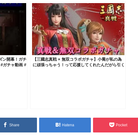
ズン開幕！ガチ
【三國志真戦 × 無双コラボガチャ】小喬が私の為
#ガチャ動画 #
に頑張っちゃう！って応援してくれたんだがら引く
しかないよなぁ！！
Share
Hatena
Pocket