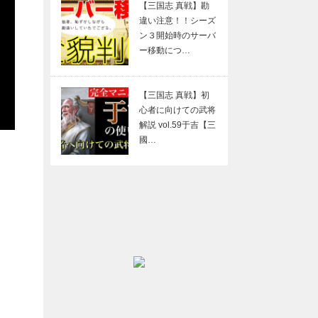
【三国志 真戦】勘
違い注意！！シーズ
ン３開始時のサーバ
ー移動につ…
【三国志 真戦】初
心者に向けての武将
解説 vol.59于吉【三
國…