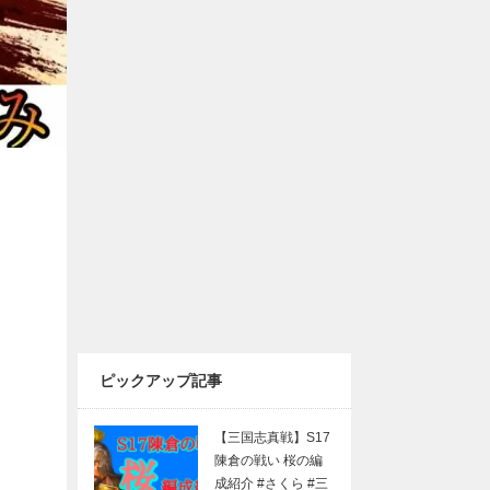
ピックアップ記事
【三国志真戦】S17
陳倉の戦い 桜の編
成紹介 #さくら #三