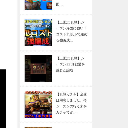
国…
【三国志 真戦】シ
ーズン序盤に強い！
コスト15以下で組め
る強編成…
【三国志 真戦】シ
ーズン12 真戦愛を
感じた編成
【真戦ガチャ】金銖
は用意しました、今
シーズンの行く末を
ガチャで占…