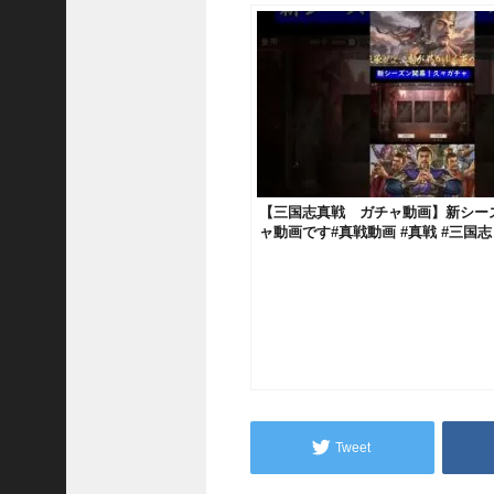
い
！
【
三
國
志
】
【
三
【三国志真戦 ガチャ動画】新シー
国
ャ動画です#真戦動画 #真戦 #三国志 
志
ガチャ
战
略
版
】
1
2
7
9
Tweet
【