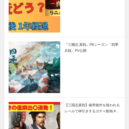
『三國志 真戦』PKシーズン「四季
兵戦」PV公開
【三国志真戦】確率操作を疑われる
レベルで神引きするガチャ動画 #…