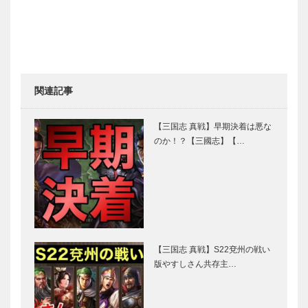
関連記事
【三国志 真戦】早期決着は悪な
のか！？【三國志】【…
【三国志 真戦】S22兗州の戦い
版やすしさん共存主…