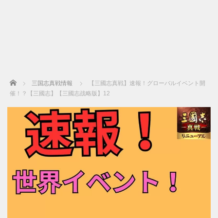
Home
三国志真戦情報
【三國志真戦】速報！グローバルイベント開
催！？【三國志】【三國志战略版】12