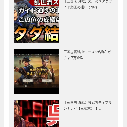
【三国志 真戦】先日のスタダガ
イド動画の通りにやれ…
三国志真戦pkシーズン名称2 ガ
チャ 7万金珠
【三国志 真戦】呉武将ティアラ
ンキング【三國志】【…