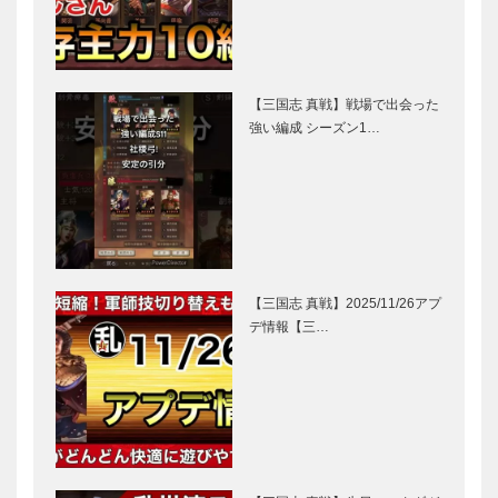
【三国志 真戦】戦場で出会った
強い編成 シーズン1…
【三国志 真戦】2025/11/26アプ
デ情報【三…