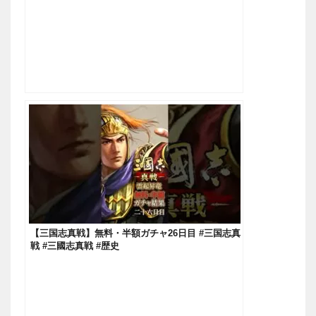
【三国志真戦】無料・半額ガチャ26日目 #三国志真
戦 #三國志真戦 #歴史