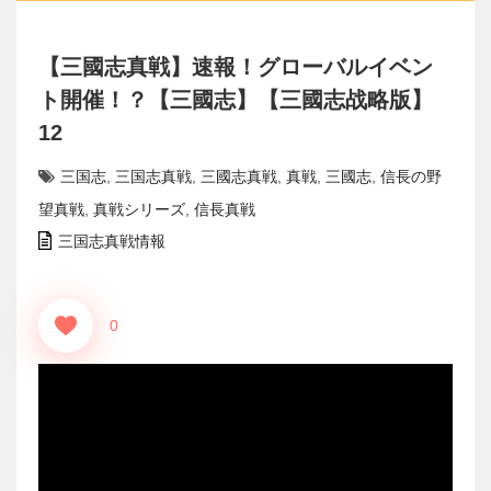
【三國志真戦】速報！グローバルイベン
ト開催！？【三國志】【三國志战略版】
12
三国志
,
三国志真戦
,
三國志真戦
,
真戦
,
三國志
,
信長の野
望真戦
,
真戦シリーズ
,
信長真戦
三国志真戦情報
0