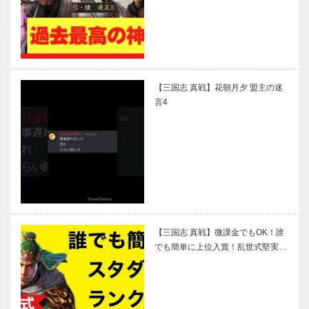
【三国志 真戦】花朝月夕 盟主の迷
言4
【三国志 真戦】微課金でもOK！誰
でも簡単に上位入賞！乱世式堅実…