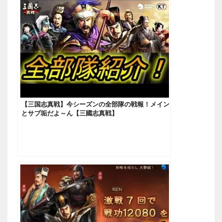
【三国志真戦】今シーズンの全部隊の戦報！メイン
とサブ垢だよ～ん【三國志真戦】