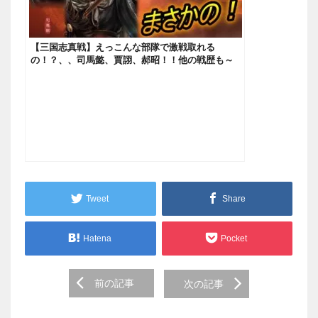
【三国志真戦】えっこんな部隊で激戦取れる
の！？、、司馬懿、賈詡、郝昭！！他の戦歴も～
【三國志真戦】
Tweet
Share
Hatena
Pocket
Post
前の記事
次の記事
navigation