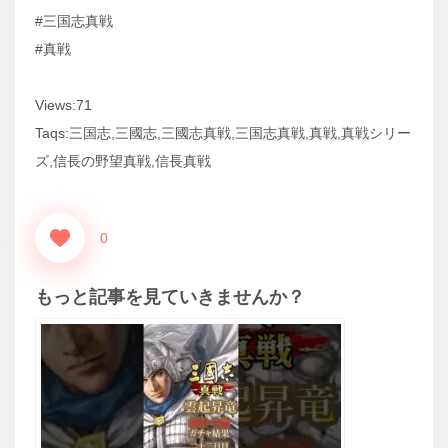
#三国志真戦
#真戦
Views:71
Taqs:三国志,三國志,三國志真戦,三国志真戦,真戦,真戦シリー
ズ,信長の野望真戦,信長真戦
0
もっと記事を見ていきませんか？