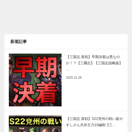
新着記事
【三国志 真戦】早期決着は悪なの
か！？【三國志】【三国志战略版】
…
2025.11.28
【三国志 真戦】S22兗州の戦い版や
すしさん共存主力10編制【三…