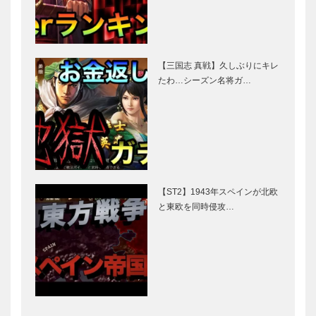
【三国志 真戦】久しぶりにキレ
たわ…シーズン名将ガ…
【ST2】1943年スペインが北欧
と東欧を同時侵攻…