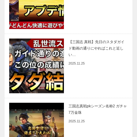
【三国志 真戦】先日のスタダガイ
ド動画の通りにやればこれと近し
い…
2025.11.25
三国志真戦pkシーズン名称2 ガチャ
7万金珠
2025.11.25