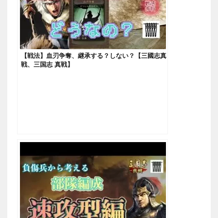
【戦法】血刃争奪、継承する？しない？【三國志真
戦、三国志 真戦】