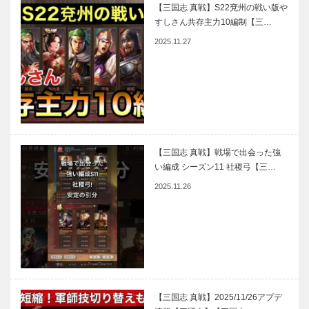
【三国志 真戦】S22兗州の戦い版や
すしさん共存主力10編制【三…
2025.11.27
【三国志 真戦】戦場で出会った強
い編成 シーズン11 社稷弓【三…
2025.11.26
【三国志 真戦】2025/11/26アプデ