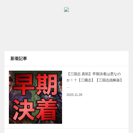
新着記事
【三国志 真戦】早期決着は悪なの
か！？【三國志】【三国志战略版】
…
2025.11.28