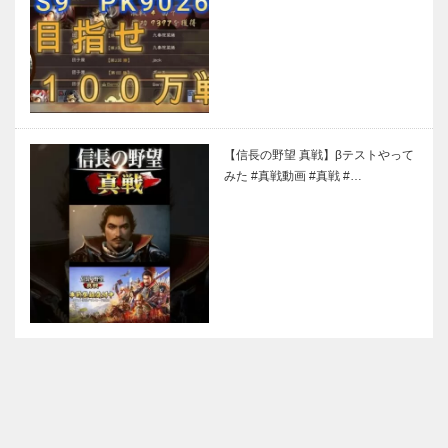
【信長の野望 真戦】βテストやって
みた #真戦動画 #真戦 #…