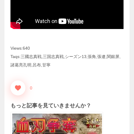
Views:640
Taqs:三國志真戦,三国志真戦,シーズン13,張角,張遼,関銀屏,
諸葛亮孔明,呂布,甘寧
0
もっと記事を見ていきませんか？