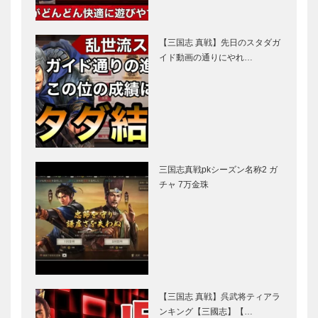
【三国志 真戦】先日のスタダガ
イド動画の通りにやれ…
三国志真戦pkシーズン名称2 ガ
チャ 7万金珠
【三国志 真戦】呉武将ティアラ
ンキング【三國志】【…