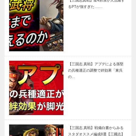
【三国志真戦】星4郭淮が大活躍す
るPTが強すぎた….…
【三国志 真戦】アプデによる孫堅
の兵種適正の調整で絆効果「東呉
の…
【三国志 真戦】戦備白書からみる
スタダオススメ編成8選【三國志】