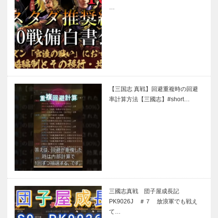
…
【三国志 真戦】回避重複時の回避
率計算方法【三國志】#short…
三國志真戦 団子屋成長記
PK9026J ＃７ 放浪軍でも戦え
て…