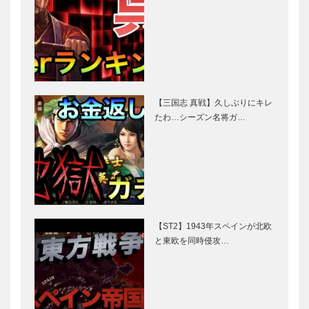
【三国志 真戦】久しぶりにキレ
たわ…シーズン名将ガ…
【ST2】1943年スペインが北欧
と東欧を同時侵攻…