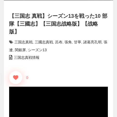
【三国志 真戦】シーズン13を戦った10 部
隊【三國志】【三国志战略版】【战略
版】
三国志真戦
,
三國志真戦
,
呂布
,
張角
,
甘寧
,
諸葛亮孔明
,
張
遼
,
関銀屏
,
シーズン13
三国志真戦情報
0