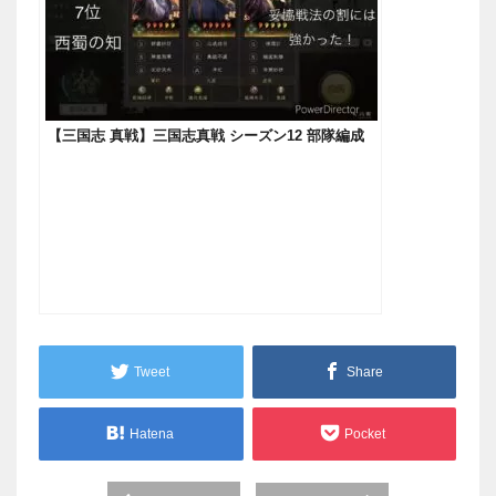
【三国志 真戦】三国志真戦 シーズン12 部隊編成
Tweet
Share
Hatena
Pocket