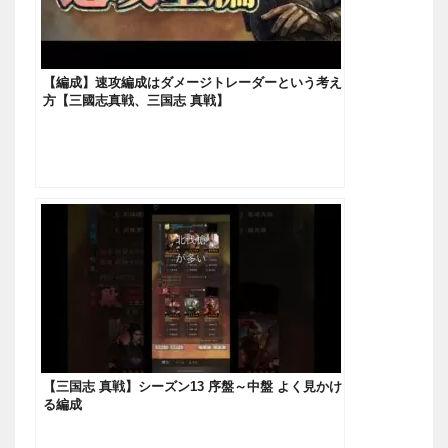
【編成】速攻編成はダメージトレーダーという考え
方【三國志真戦、三国志 真戦】
【三国志 真戦】シーズン13 序盤～中盤 よく見かけ
る編成