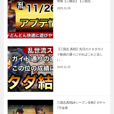
情報【三國志】【三国志…
2025.11.26
【三国志 真戦】先日のスタダガイ
ド動画の通りにやればこれと近し
い…
2025.11.25
三国志真戦pkシーズン名称2 ガチャ
7万金珠