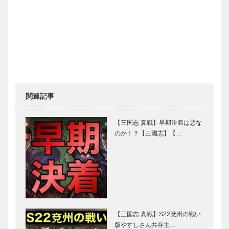
関連記事
【三国志 真戦】早期決着は悪な
のか！？【三國志】【…
【三国志 真戦】S22兗州の戦い
版やすしさん共存主…