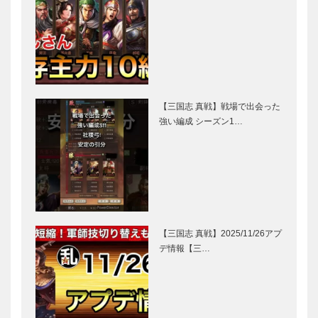
【三国志 真戦】戦場で出会った
強い編成 シーズン1…
【三国志 真戦】2025/11/26アプ
デ情報【三…