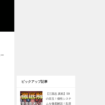
ロー
ピックアップ記事
【三国志 真戦】S9
の目玉！個性システ
ムを徹底解説！乱世