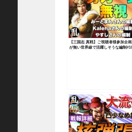
ア
プ
ロ
ー
チ
の
【三国志 真戦】ご視聴者様参加企画
登
が無い世界線で活躍しそうな編制#1
場
【三国志战略版】1012
！
S
P
孫
堅
の
固
有
戦
法
が
面
白