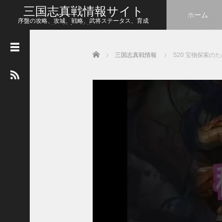
三国志真戦情報サイト
ホーム
序盤の攻略、攻城、戦略、武将ステータス、育成
等、幅広い情報をシェア
Home
三国志真戦情報
S20 宝物探索の
人
気
の
記
事
【
三
国
志
真
戦
】
こ
の
状
態