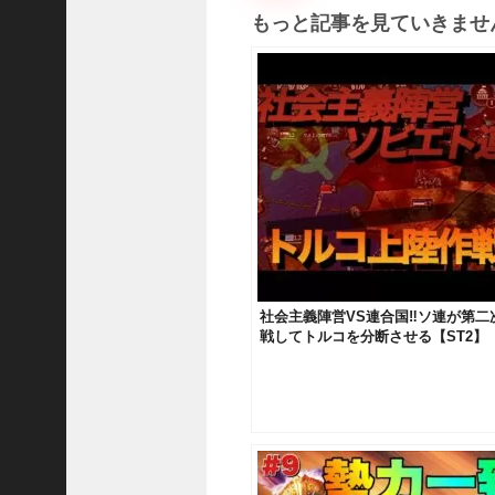
国
もっと記事を見ていきませ
志
战
略
版
】
1
0
7
6
【
三
社会主義陣営VS連合国‼︎ソ連が第
国
戦してトルコを分断させる【ST2】
志
真
戦
】
新
た
な