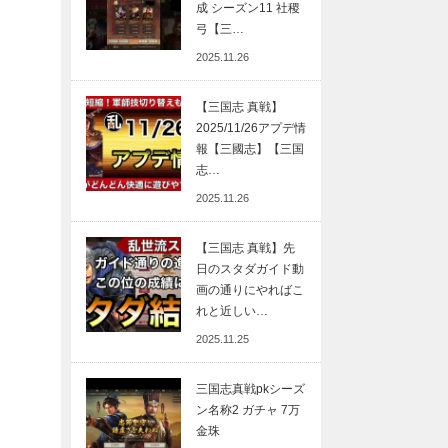
成 シーズン11 社稷
弓【三…
2025.11.26
【三国志 真戦】
2025/11/26アプデ情
報【三國志】【三国
志…
2025.11.26
【三国志 真戦】先
日のスタダガイド動
画の通りにやればこ
れと近しい…
2025.11.25
三国志真戦pkシーズ
ン名称2 ガチャ 7万
金珠