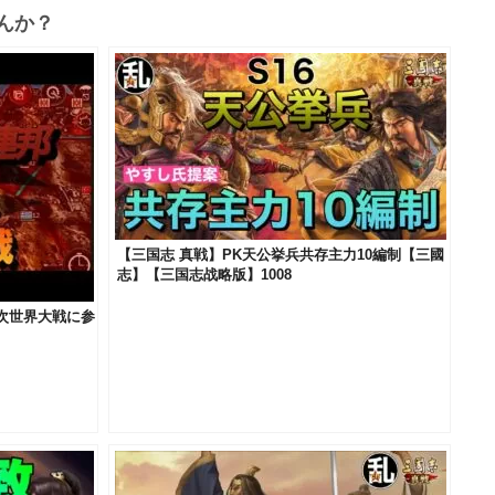
んか？
【三国志 真戦】PK天公挙兵共存主力10編制【三國
志】【三国志战略版】1008
二次世界大戦に参