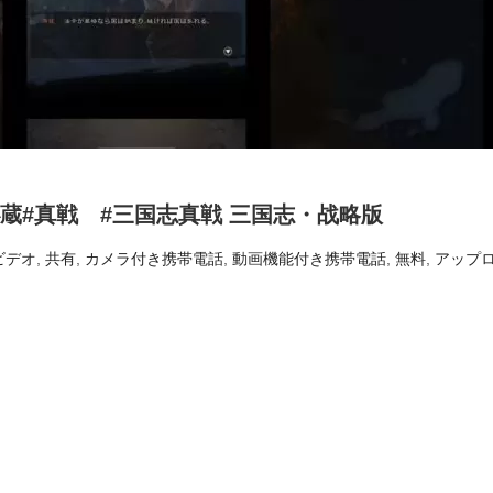
秘蔵#真戦 #三国志真戦 三国志・战略版
ビデオ
,
共有
,
カメラ付き携帯電話
,
動画機能付き携帯電話
,
無料
,
アップ