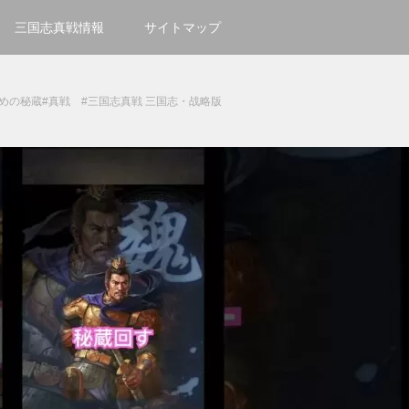
三国志真戦情報
サイトマップ
ための秘蔵#真戦 #三国志真戦 三国志・战略版