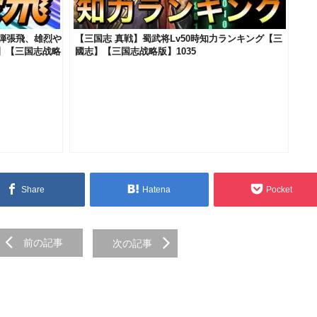
核弾張飛、雄烈や
【三国志 真戦】蜀武将Lv50時知力ランキング【三
】【三国志战略
國志】【三国志战略版】1035
Share
Hatena
Pocket
前の記事
次の記事