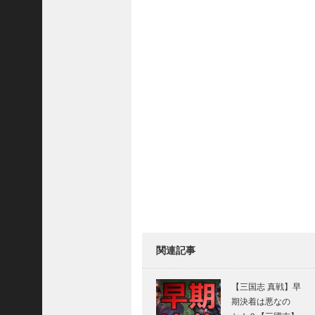
三
国
志
真
戦
】
S
8
か
ら
組
め
る
よ
う
に
な
関連記事
っ
た
【三国志 真戦】早
S
期決着は悪なの
P