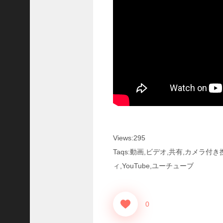
に
合
う
！
S
1
7
陳
倉
の
戦
い
の
予
Views:295
習
Taqs:動画,ビデオ,共有,カメラ
【
ィ,YouTube,ユーチューブ
三
國
志
】
0
【
三