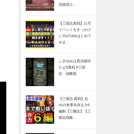
流推奨ル…
【三国志真戦】公式
イベントをきっかけ
にYouTubeはじめて
みま…
ふきゆみは憲法破砕
だよ#真戦 #三国
志・战略版
【三国志 真戦】乱
chの来季共存主力6
編制【三國志】【三
国志战略…