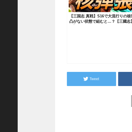
い
！
【
【三国志 真戦】S16で大流行りの
凸がない状態で組むと…？【三國志
三
版】1021
國
志
】
【
三
国
志
战
略
Tweet
版
】
1
Post
2
navigation
7
9
【