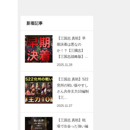
新着記事
【三国志 真戦】早
期決着は悪なの
か！？【三國志】
【三国志战略版】…
2025.11.28
【三国志 真戦】S22
兗州の戦い版やすし
さん共存主力10編制
【三…
2025.11.27
【三国志 真戦】戦
場で出会った強い編