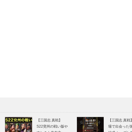
【三国志 真戦】
【三国志 真戦
S22兗州の戦い版や
場で出会った