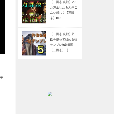
【三国志 真戦】20
万課金したら大体こ
んな感じ？【三國
志】#13…
【三国志 真戦】許
攸を使って組める強
テンプレ編制5選
【三國志】【…
ニテ