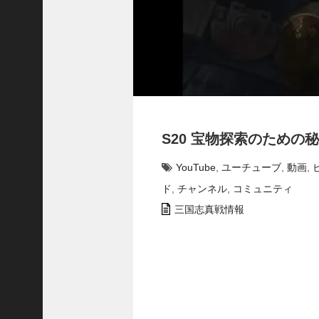
で
使
っ
て
み
た
い
！
究
S20 宝物探索のための
極
劉
YouTube
,
ユーチューブ
,
動画
,
曄
飛
ド
,
チャンネル
,
コミュニティ
熊
三国志真戦情報
【
三
國
志
】
【
三
国