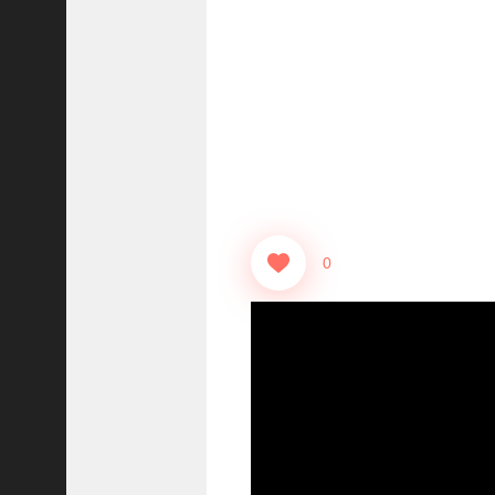
志
战
略
版
】
1
2
1
3
0
【
三
国
志
真
戦
】
ま
だ
間