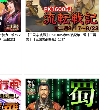
‼勢力一致バフ
【三国志 真戦】PK16005J流転戦記第二週【三國
0【三國志】
志】【三国志战略版】1017