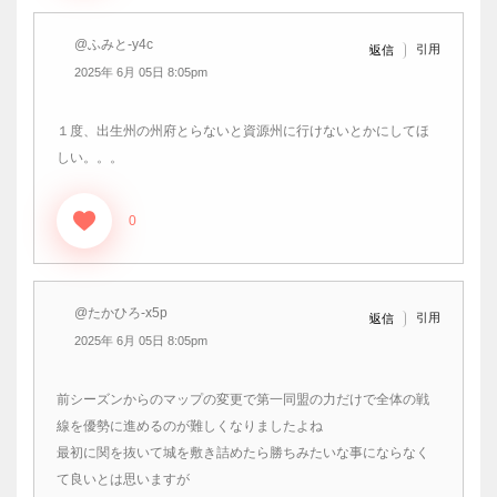
@ふみと-y4c
引用
返信
2025年 6月 05日 8:05pm
１度、出生州の州府とらないと資源州に行けないとかにしてほ
しい。。。
0
@たかひろ-x5p
引用
返信
2025年 6月 05日 8:05pm
前シーズンからのマップの変更で第一同盟の力だけで全体の戦
線を優勢に進めるのが難しくなりましたよね
最初に関を抜いて城を敷き詰めたら勝ちみたいな事にならなく
て良いとは思いますが