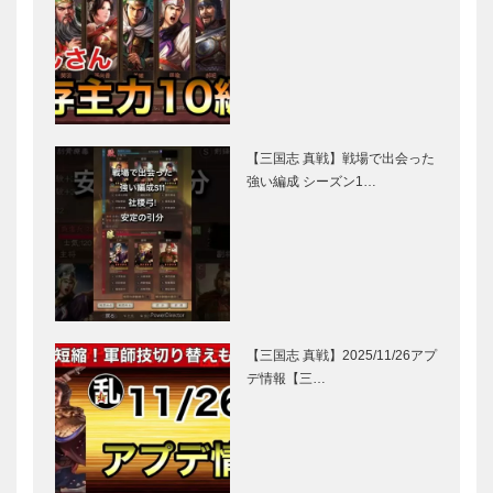
【三国志 真戦】戦場で出会った
強い編成 シーズン1…
【三国志 真戦】2025/11/26アプ
デ情報【三…