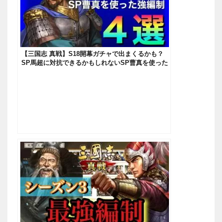
【三国志 真戦】S18開幕ガチャで出まくるかも？
SP馬超に対抗できるかもしれないSP曹真を使った
強テンプレ編制【三國志】【三国志战略版】1133