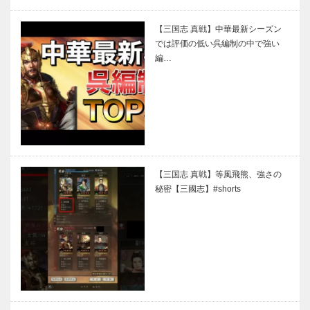
【三国志 真戦】中華最新シーズン
では評価の低い呉編制の中で強い
編…
【三国志 真戦】等風飛熊、強さの
秘密【三國志】#shorts