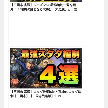
【三國志 真戦】シーズン3の最強編制一覧を紹
介！！/環境の鍵となる武将は「太史慈」と「左
慈」！？
【三国志 真戦】スタダ推奨編制と乱chのスタダ編
制【三國志】【三国志战略版】1149