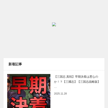
新着記事
【三国志 真戦】早期決着は悪なの
か！？【三國志】【三国志战略版】
…
2025.11.28