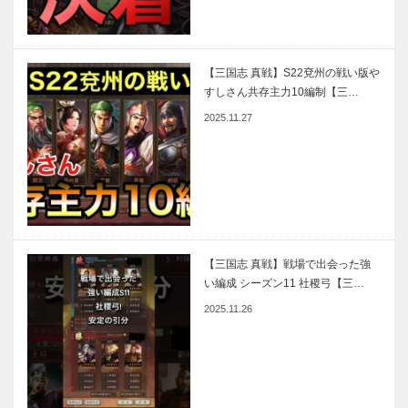
【三国志 真戦】S22兗州の戦い版や
すしさん共存主力10編制【三…
2025.11.27
【三国志 真戦】戦場で出会った強
い編成 シーズン11 社稷弓【三…
2025.11.26