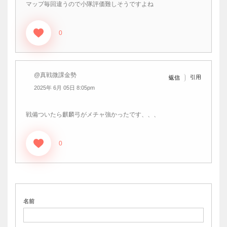
マップ毎回違うので小隊評価難しそうですよね
0
@真戦微課金勢
引用
返信
2025年 6月 05日 8:05pm
戦備ついたら麒麟弓がメチャ強かったです、、、
0
名前