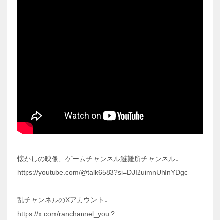
懐かしの映像、ゲームチャンネル避難所チャンネル↓
https://youtube.com/@talk6583?si=DJI2uimnUhInYDgc
乱チャンネルのXアカウント↓
https://x.com/ranchannel_yout?