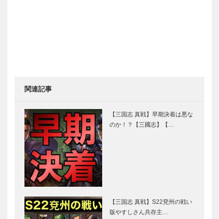
関連記事
【三国志 真戦】早期決着は悪な
のか！？【三國志】【…
【三国志 真戦】S22兗州の戦い
版やすしさん共存主…