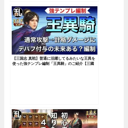
【三国志 真戦】普通に活躍してるみたいな王異を
使った強テンプレ編制「王異騎」のご紹介【三國
志】【三国志战略版】1158