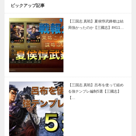
ピックアップ記事
【三国志 真戦】夏侯惇武鋒槍は結
局強かったのか【三國志】#411…
【三国志 真戦】呂布を使って組め
る強テンプレ編制5選【三國志】
【…