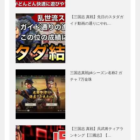
【三国志 真戦】先日のスタダガ
イド動画の通りにやれ…
三国志真戦pkシーズン名称2 ガ
チャ 7万金珠
【三国志 真戦】呉武将ティアラ
ンキング【三國志】【…