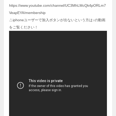
https://www.youtube.com/channel/UC3MhLMcQk4pORLm7
VeapEYA/membership
△iphoneユーザーで加入ボタンが出ないという方は↓の動画
をご覧ください！