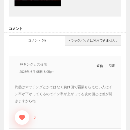
コメント
コメント (4)
トラックバックは利用できません。
@キングカズ-z7k
引用
返信
2025年 6月 05日 8:05pm
終盤はマッチングとかではなく負け側で覇業もらえない人はイ
ン率が下がってくるのでイン率が上がってる攻め側とは差が開
きますからね
0