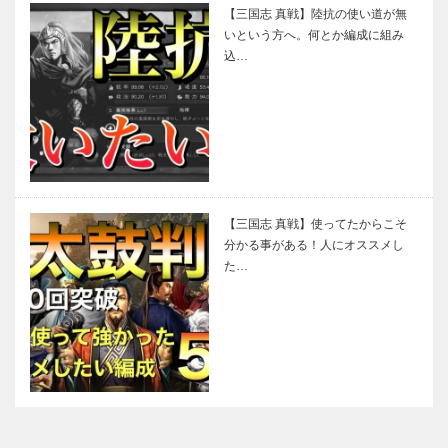
【三国志 真戦】陸抗の使い道が無
いという方へ。何とか編成に組み
込…
【三国志 真戦】使ってたからこそ
分かる事がある！人にオススメし
た…