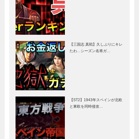
【三国志 真戦】久しぶりにキレ
たわ…シーズン名将ガ…
【ST2】1943年スペインが北欧
と東欧を同時侵攻…