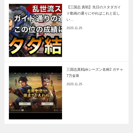
【三国志 真戦】先日のスタダガイ
ド動画の通りにやればこれと近し
い…
2025.11.25
三国志真戦pkシーズン名称2 ガチャ
7万金珠
2025.11.25