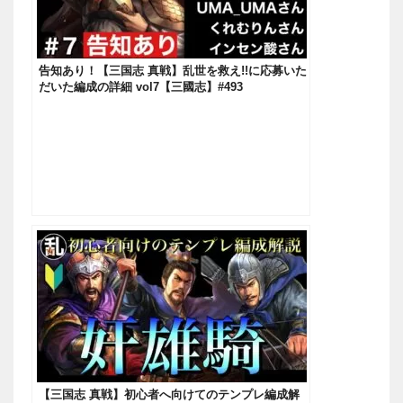
告知あり！【三国志 真戦】乱世を救え!!に応募いた
だいた編成の詳細 vol7【三國志】#493
【三国志 真戦】初心者へ向けてのテンプレ編成解