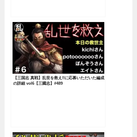
【三国志 真戦】乱世を救え!!に応募いただいた編成
の詳細 vol6【三國志】#489