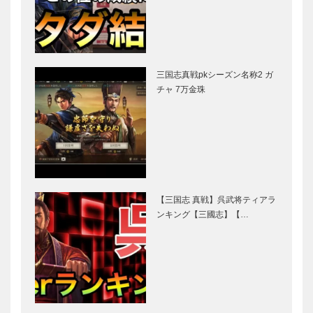
三国志真戦pkシーズン名称2 ガ
チャ 7万金珠
【三国志 真戦】呉武将ティアラ
ンキング【三國志】【…