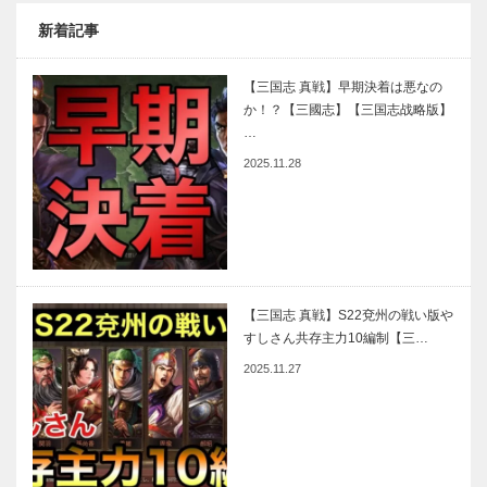
新着記事
【三国志 真戦】早期決着は悪なの
か！？【三國志】【三国志战略版】
…
2025.11.28
【三国志 真戦】S22兗州の戦い版や
すしさん共存主力10編制【三…
2025.11.27