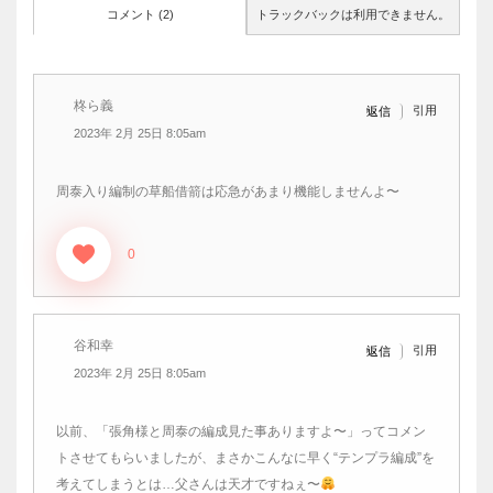
コメント (2)
トラックバックは利用できません。
柊ら義
引用
返信
2023年 2月 25日 8:05am
周泰入り編制の草船借箭は応急があまり機能しませんよ〜
0
谷和幸
引用
返信
2023年 2月 25日 8:05am
以前、「張角様と周泰の編成見た事ありますよ〜」ってコメン
トさせてもらいましたが、まさかこんなに早く“テンプラ編成”を
考えてしまうとは…父さんは天才ですねぇ〜