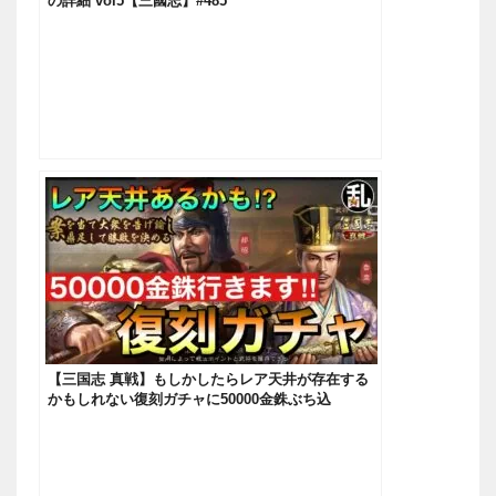
の詳細 vol5【三國志】#485
【三国志 真戦】もしかしたらレア天井が存在する
かもしれない復刻ガチャに50000金銖ぶち込
む！！！【三國志】#451