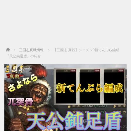
Home
三国志真戦情報
【三國志 真戦】シーズン9新てんぷら編成
『天公鈍足盾』の紹介