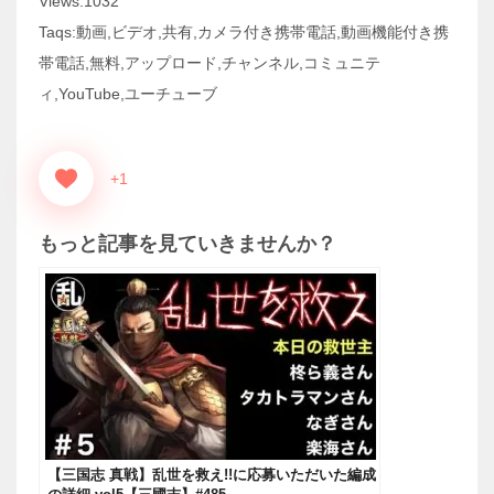
Views:1032
Taqs:動画,ビデオ,共有,カメラ付き携帯電話,動画機能付き携
帯電話,無料,アップロード,チャンネル,コミュニテ
ィ,YouTube,ユーチューブ
+1
もっと記事を見ていきませんか？
【三国志 真戦】乱世を救え!!に応募いただいた編成