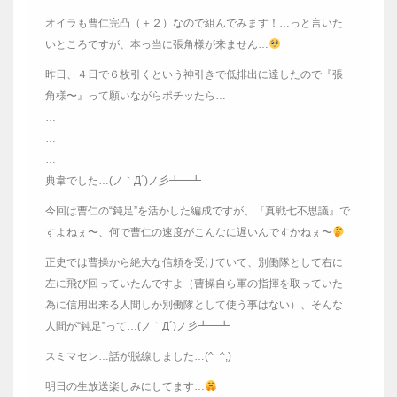
オイラも曹仁完凸（＋２）なので組んでみます！…っと言いた
いところですが、本っ当に張角様が来ません…
昨日、４日で６枚引くという神引きで低排出に達したので『張
角様〜』って願いながらポチッたら…
…
…
…
典韋でした…(ノ｀Д´)ノ彡┻━┻
今回は曹仁の“鈍足”を活かした編成ですが、『真戦七不思議』で
すよねぇ〜、何で曹仁の速度がこんなに遅いんですかねぇ〜
正史では曹操から絶大な信頼を受けていて、別働隊として右に
左に飛び回っていたんですよ（曹操自ら軍の指揮を取っていた
為に信用出来る人間しか別働隊として使う事はない）、そんな
人間が“鈍足”って…(ノ｀Д´)ノ彡┻━┻
スミマセン…話が脱線しました…(^_^;)
明日の生放送楽しみにしてます…