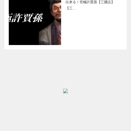
出来る！究極許賈孫【三國志】
【三…