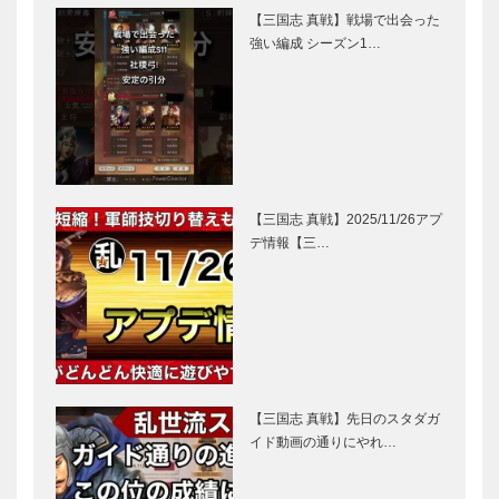
【三国志 真戦】戦場で出会った
強い編成 シーズン1…
【三国志 真戦】2025/11/26アプ
デ情報【三…
【三国志 真戦】先日のスタダガ
イド動画の通りにやれ…