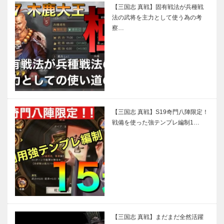
【三国志 真戦】固有戦法が兵種戦
法の武将を主力として使う為の考
察…
【三国志 真戦】S19奇門八陣限定！
戦備を使った強テンプレ編制1…
【三国志 真戦】まだまだ全然活躍