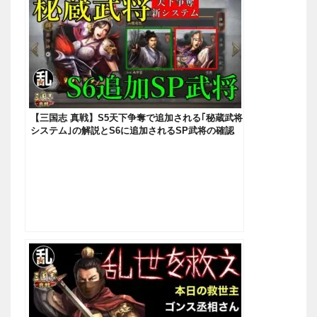
【三国志 真戦】S5天下争奪で追加される｢秘蔵武将
システム｣の解説とS6に追加されるSP武将の確認
【三國志】#180