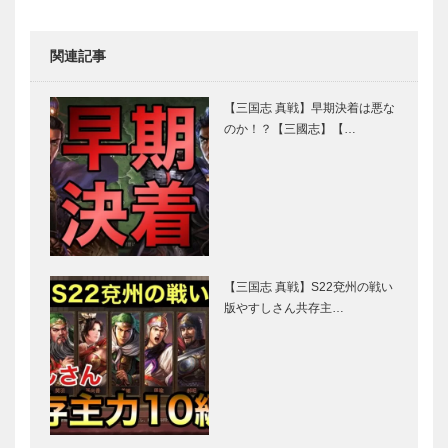
関連記事
【三国志 真戦】早期決着は悪な
のか！？【三國志】【…
【三国志 真戦】S22兗州の戦い
版やすしさん共存主…