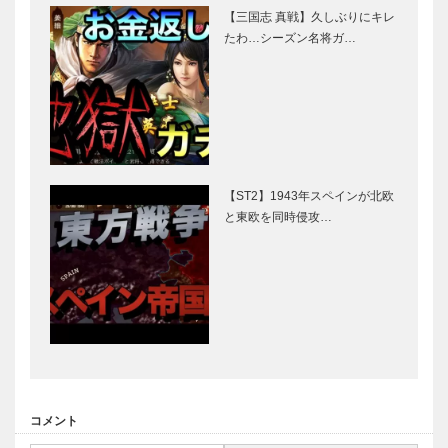
【三国志 真戦】久しぶりにキレ
たわ…シーズン名将ガ…
【ST2】1943年スペインが北欧
と東欧を同時侵攻…
コメント