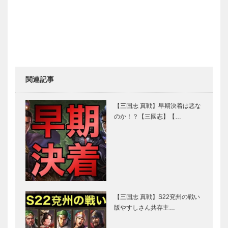
関連記事
【三国志 真戦】早期決着は悪な
のか！？【三國志】【…
【三国志 真戦】S22兗州の戦い
版やすしさん共存主…