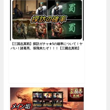
【三国志真戦】探訪ガチャ★5の確率について！ヤ
バい！諸葛亮、張飛来たぞ！！！【三國志真戦】