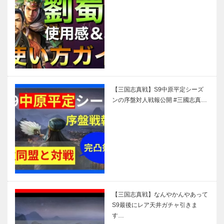
【三国志真戦】S9中原平定シーズ
ンの序盤対人戦報公開 #三國志真…
【三国志真戦】なんやかんやあって
S9最後にレア天井ガチャ引きま
す…