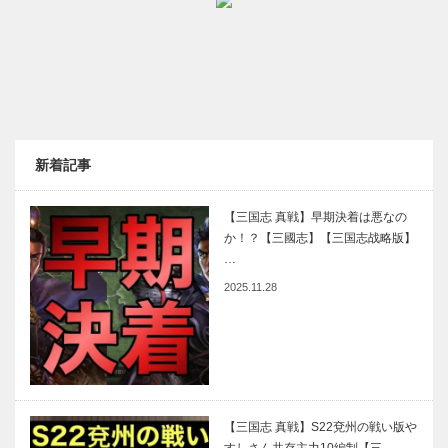
新着記事
【三国志 真戦】早期決着は悪なの
か！？【三國志】【三国志战略版】
…
2025.11.28
【三国志 真戦】S22兗州の戦い版や