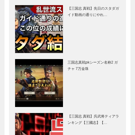
【三国志 真戦】先日のスタダガ
イド動画の通りにやれ…
三国志真戦pkシーズン名称2 ガ
チャ 7万金珠
【三国志 真戦】呉武将ティアラ
ンキング【三國志】【…