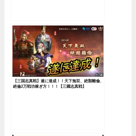
【三国志真戦】遂に達成！！天下無双、絶類離倫、
絶倫2万戦功稼ぎ方！！！【三國志真戦】