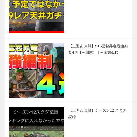
【三国志 真戦】S15雲起昇竜最強編
制4選【三國志】【三国志战略…
【三国志 真戦】シーズン12 スタダ
記録