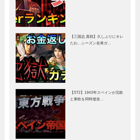
【三国志 真戦】久しぶりにキレ
たわ…シーズン名将ガ…
【ST2】1943年スペインが北欧
と東欧を同時侵攻…