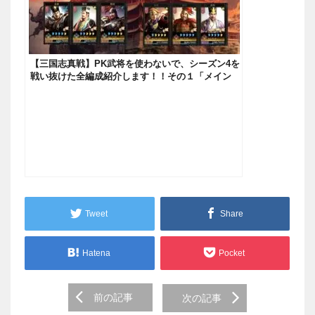
【三国志真戦】PK武将を使わないで、シーズン4を
戦い抜けた全編成紹介します！！その１「メイン
垢」【三國志真戦】
Tweet
Share
Hatena
Pocket
Post
前の記事
次の記事
navigation