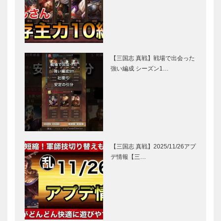
【三国志 真戦】戦場で出会った
強い編成 シーズン1…
【三国志 真戦】2025/11/26アプ
デ情報【三…