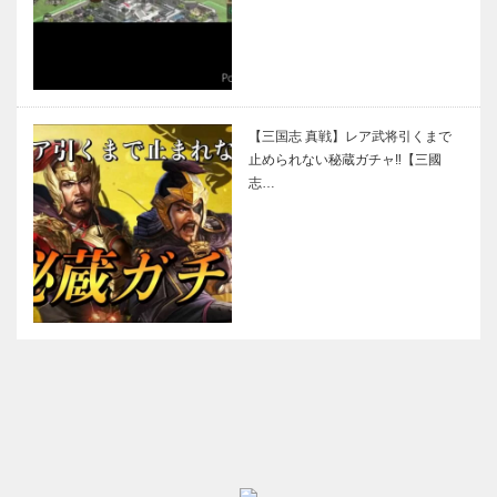
【三国志 真戦】レア武将引くまで
止められない秘蔵ガチャ‼【三國
志…