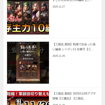
すしさん共存主力10編制【三…
2025.11.27
【三国志 真戦】戦場で出会った強
い編成 シーズン11 社稷弓【三…
2025.11.26
【三国志 真戦】2025/11/26アプデ
情報【三國志】【三国志…