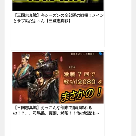
【三国志真戦】今シーズンの全部隊の戦報！メイン
とサブ垢だよ～ん【三國志真戦】
【三国志真戦】えっこんな部隊で激戦取れる
の！？、、司馬懿、賈詡、郝昭！！他の戦歴も～
【三國志真戦】