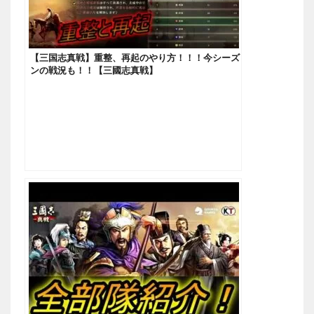
【三国志真戦】重整、再起のやり方！！！今シーズ
ンの戦況も！！【三國志真戦】