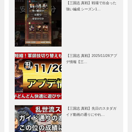
【三国志 真戦】戦場で出会った
強い編成 シーズン1…
【三国志 真戦】2025/11/26アプ
デ情報【三…
【三国志 真戦】先日のスタダガ
イド動画の通りにやれ…