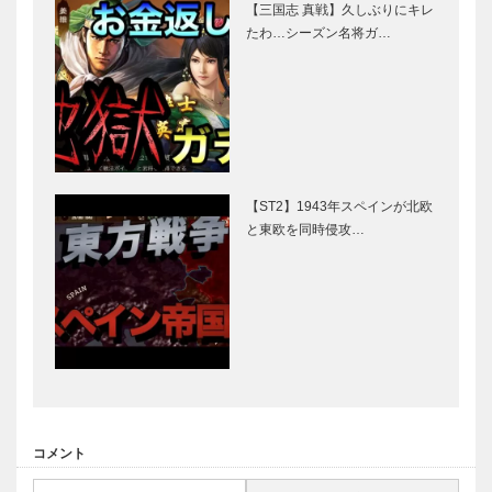
【三国志 真戦】久しぶりにキレ
たわ…シーズン名将ガ…
【ST2】1943年スペインが北欧
と東欧を同時侵攻…
コメント