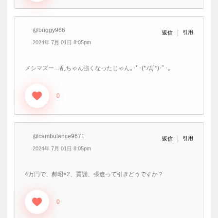
@buggy966
引用
返信
2024年 7月 01日 8:05pm
メシマズー…乱ちゃん強くなったじゃん｡･ﾟ･(*ﾉД`*)･ﾟ･。
0
@cambulance9671
引用
返信
2024年 7月 01日 8:05pm
4万円で、郝昭×2、賈詡、張遼って引きどうですか？
0