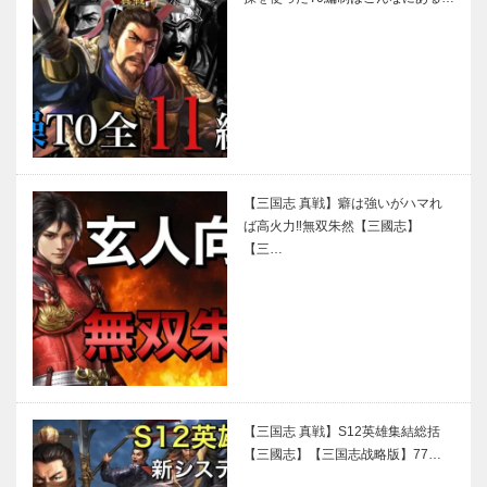
【三国志 真戦】癖は強いがハマれ
ば高火力‼無双朱然【三國志】
【三…
【三国志 真戦】S12英雄集結総括
【三國志】【三国志战略版】77…