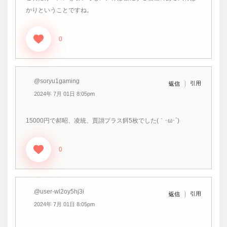
かりということですね。
0
@soryu1gaming
引用
返信
2024年 7月 01日 8:05pm
15000円で郝昭、凌統、賈詡プラス餌5枚でした(｀･ω･´)ゞ
0
@user-wl2oy5hj3i
引用
返信
2024年 7月 01日 8:05pm