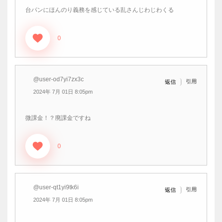
台パンにほんのり義務を感じている乱さんじわじわくる
0
@user-od7yi7zx3c
引用
返信
2024年 7月 01日 8:05pm
微課金！？廃課金ですね
0
@user-qt1yi9tk6i
引用
返信
2024年 7月 01日 8:05pm