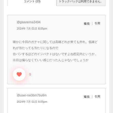
コメント (23)
トラックバックは利用できません。
@gsavanna3494
引用
返信
2024年 7月 01日 8:05pm
確かに今回のガチャに関しては高確どれが来ても外れ、低確ど
れが当たっても当たりになるので
台パンするほどのインパクトはないですよね想定内というか。
出目は偏らなくていい感じだったんじゃないでしょうか
0
@user-nw3bm7bu6m
引用
返信
2024年 7月 01日 8:05pm