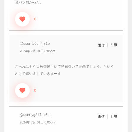
台バン無かった、
0
@user-tb6qn4ry1b
引用
返信
2024年 7月 01日 8:05pm
こっれはもう１枚張遼引いて秘蔵引いて完凸でしょう。という
わけで追い金していきまーす
0
@user-yg3fr7nz6m
引用
返信
2024年 7月 01日 8:05pm