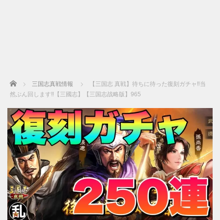
Home
三国志真戦情報
【三国志 真戦】待ちに待った復刻ガチャ‼当
然ぶん回します‼【三國志】【三国志战略版】965