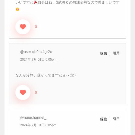
いいですね
自分はs2、3武将０の無課金勢なので羨ましいです
0
@user-qb9hz4gr2x
引用
返信
2024年 7月 01日 8:05pm
なんか冷静。儲かってますねぇ〜(笑)
0
@nagichannel_
引用
返信
2024年 7月 01日 8:05pm