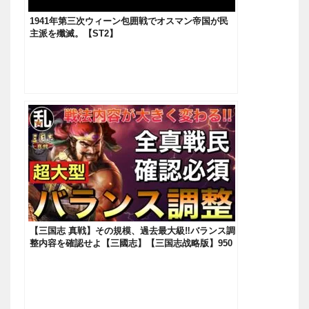
1941年第三次ウィーン包囲戦でオスマン帝国が民
主派を殲滅。【ST2】
【三国志 真戦】その規模、過去最大級‼バランス調
整内容を確認せよ【三國志】【三国志战略版】950