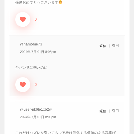
張遼おめでとうございます
0
@hamome73
引用
返信
2024年 7月 01日 8:05pm
台パン見に来たのに
0
@user-nk6le1xb2w
引用
返信
2024年 7月 01日 8:05pm
これだけハズレを引いてもレア枠は強化する価値のある武将ば