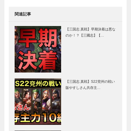
関連記事
【三国志 真戦】早期決着は悪な
のか！？【三國志】【…
【三国志 真戦】S22兗州の戦い
版やすしさん共存主…