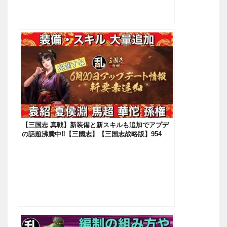
【三国志 真戦】新装備と新スキルも追加でアプデ
の話題沸騰中‼【三國志】【三国志战略版】954