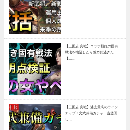
【三国志 真戦】コラボ甄姫の固有
戦法を検証したら魅力的過ぎた
【三…
【三国志 真戦】過去最高のライン
ナップ！文武兼備ガチャ！当然回
し…