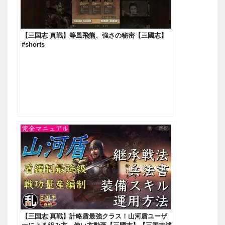
【三国志 真戦】等風飛熊、強さの秘密【三國志】
#shorts
【三国志 真戦】計略盾最強クラス！山河盾ユーザ