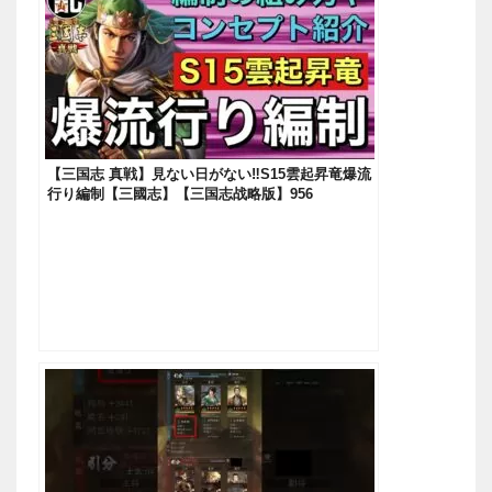
【三国志 真戦】見ない日がない‼S15雲起昇竜爆流
行り編制【三國志】【三国志战略版】956