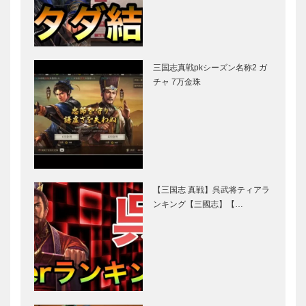
三国志真戦pkシーズン名称2 ガ
チャ 7万金珠
【三国志 真戦】呉武将ティアラ
ンキング【三國志】【…