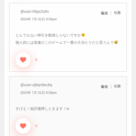
@user-li9gs2rj9o
引用
返信
2024年 7月 01日 8:05pm
とんでもない神引き動画じゃないですか
個人的には張遼がこのゲームで一番の大当たりだと思うんで
0
@user-qt9qn9ec8q
引用
返信
2024年 7月 01日 8:05pm
すげえ！低評価押しときます！w
0