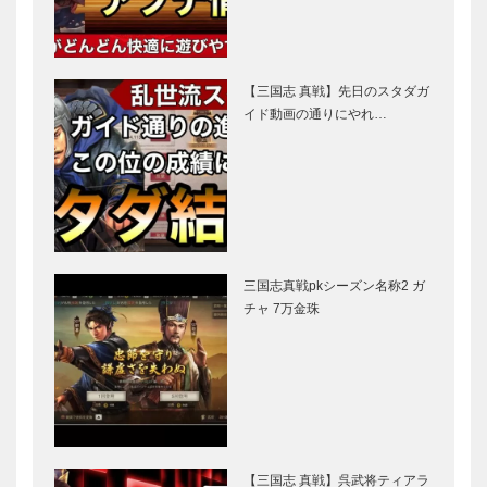
【三国志 真戦】先日のスタダガ
イド動画の通りにやれ…
三国志真戦pkシーズン名称2 ガ
チャ 7万金珠
【三国志 真戦】呉武将ティアラ