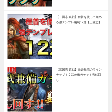
【三国志 真戦】程普を使って組め
る強テンプレ編制12選【三國志】…
【三国志 真戦】過去最高のライン
ナップ！文武兼備ガチャ！当然回
し…