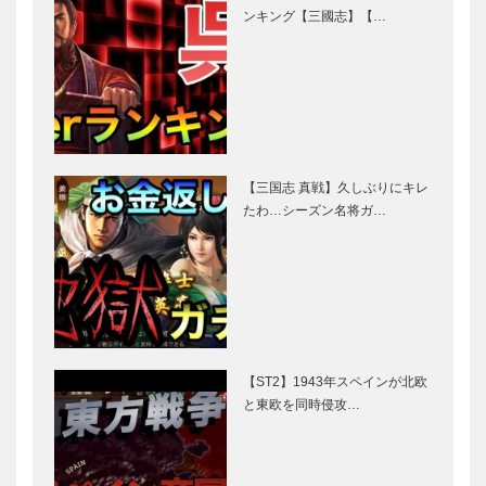
ンキング【三國志】【…
【三国志 真戦】久しぶりにキレ
たわ…シーズン名将ガ…
【ST2】1943年スペインが北欧
と東欧を同時侵攻…