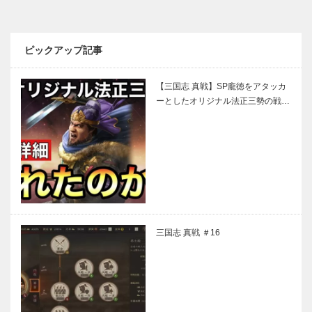
ピックアップ記事
【三国志 真戦】SP龐徳をアタッカ
ーとしたオリジナル法正三勢の戦…
三国志 真戦 ＃16