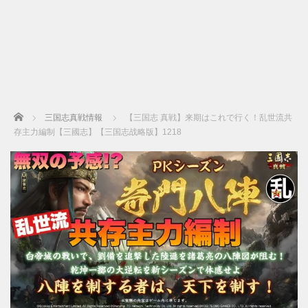
Home
三国志真戦情報
【三国志 真戦】来期はこれで行く！乱世流共
存主力編制【三國志】【三国志战略版】1218