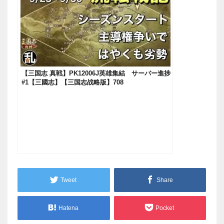
【三国志 真戦】PK12006J英雄集結 サーバー進捗
#1【三國志】【三国志战略版】708
Tweet
Share
Hatena
Pocket