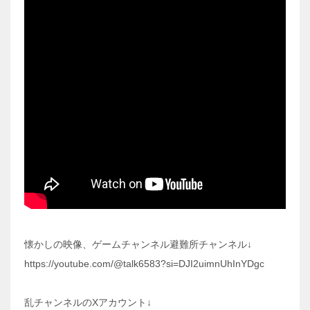
懐かしの映像、ゲームチャンネル避難所チャンネル↓
https://youtube.com/@talk6583?si=DJI2uimnUhInYDgc
乱チャンネルのXアカウント↓