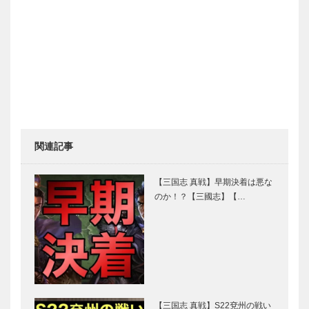
関連記事
【三国志 真戦】早期決着は悪な
のか！？【三國志】【…
【三国志 真戦】S22兗州の戦い