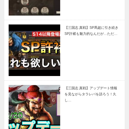
【三国志 真戦】SP馬超に引き続き
SP許褚も魅力的なんだが…ただ…
【三国志 真戦】アップデート情報
を見ながらタラレバを語ろう！久
し…