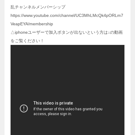
乱チャンネルメンバーシップ
https://www.youtube.com/channel/UC3MhLMcQk4pORLm7
VeapEYA/membership
△iphoneユーザーで加入ボタンが出ないという方は↓の動画
をご覧ください！