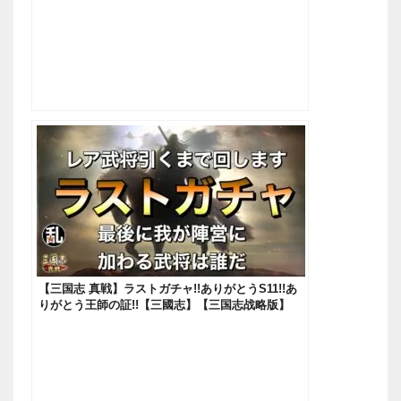
【三国志 真戦】ラストガチャ!!ありがとうS11!!あ
りがとう王師の証!!【三國志】【三国志战略版】
698