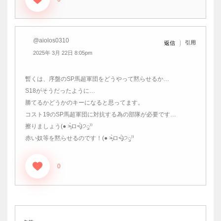
@aiolos0310
引用
返信
2025年 3月 22日 8:05pm
暫くは、序盤のSP馬超軍団をどうやって黙らせるか…
S18がそうだったように…
勝てるかどうかのキーになると思ってます。
コスト19のSP馬超軍団に対抗する為の部隊が必要です…
擦りましょう(● ˃̶͈̀ロ˂̶͈́)੭ꠥ⁾⁾
赤い奴等を黙らせるのです！(● ˃̶͈̀ロ˂̶͈́)੭ꠥ⁾⁾
0