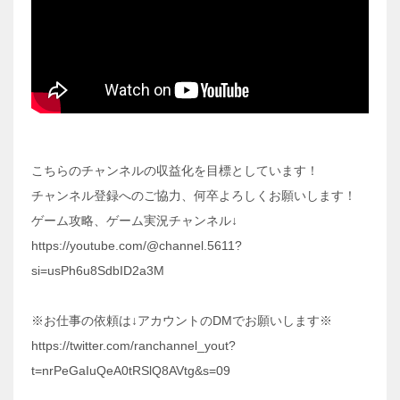
こちらのチャンネルの収益化を目標としています！
チャンネル登録へのご協力、何卒よろしくお願いします！
ゲーム攻略、ゲーム実況チャンネル↓
https://youtube.com/@channel.5611?
si=usPh6u8SdbID2a3M
※お仕事の依頼は↓アカウントのDMでお願いします※
https://twitter.com/ranchannel_yout?
t=nrPeGaIuQeA0tRSlQ8AVtg&s=09