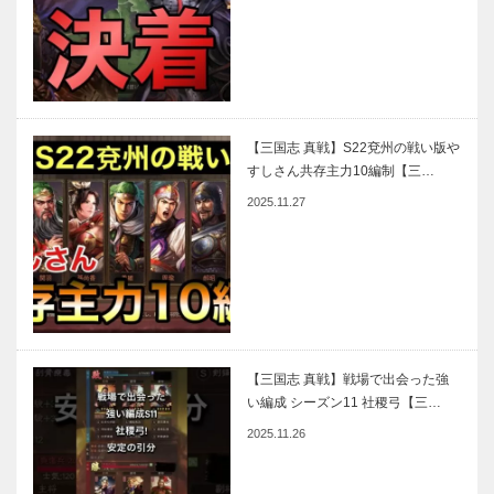
【三国志 真戦】S22兗州の戦い版や
すしさん共存主力10編制【三…
2025.11.27
【三国志 真戦】戦場で出会った強
い編成 シーズン11 社稷弓【三…
2025.11.26