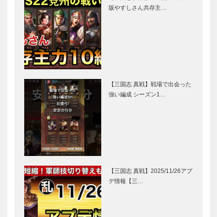
版やすしさん共存主…
【三国志 真戦】戦場で出会った
強い編成 シーズン1…
【三国志 真戦】2025/11/26アプ
デ情報【三…