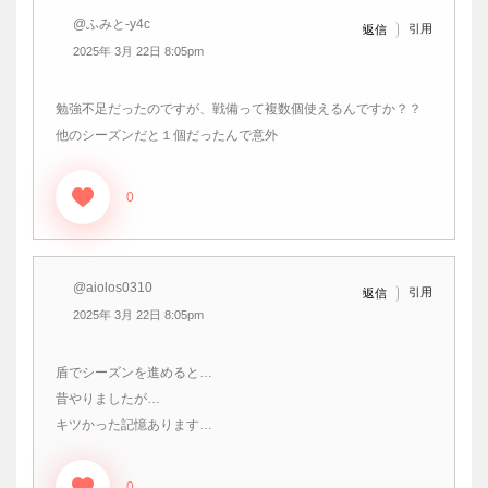
@ふみと-y4c
引用
返信
2025年 3月 22日 8:05pm
勉強不足だったのですが、戦備って複数個使えるんですか？？
他のシーズンだと１個だったんで意外
0
@aiolos0310
引用
返信
2025年 3月 22日 8:05pm
盾でシーズンを進めると…
昔やりましたが…
キツかった記憶あります…
0